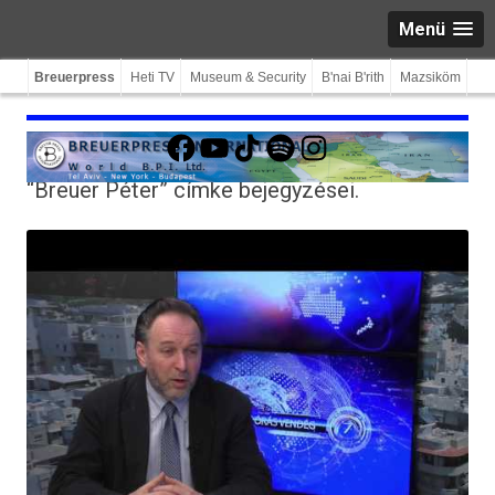
Menü
Breuerpress
Heti TV
Museum & Security
B'nai B'rith
Mazsiköm
Facebook
YouTube
TikTok
Spotify
Instagram
“Breuer Péter”
címke bejegyzései.