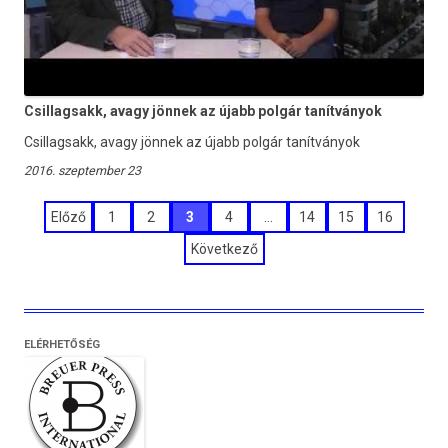
Csillagsakk, avagy jönnek az újabb polgár tanítványok
Csillagsakk, avagy jönnek az újabb polgár tanítványok
2016. szeptember 23
Bejegyzések
Előző
1
2
3
4
…
14
15
16
lapozása
Következő
ELÉRHETŐSÉG