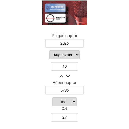
Polgári naptár
Héber naptár
אב