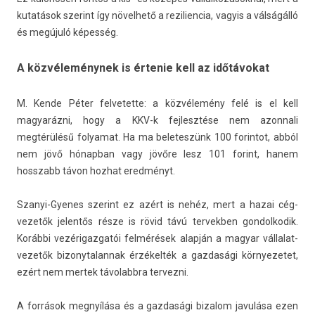
kutatások szerint így növel­hető a re­zilien­cia, vagyis a válságálló
és megújuló képesség.
A közvéleménynek is értenie kell az időtávokat
M. Kende Péter fel­vetet­te: a közvélemény felé is el kell
magyaráz­ni, hogy a KKV-k fej­lesztése nem azon­nali
megtérülésű folyamat. Ha ma be­letes­zünk 100 forin­tot, abból
nem jövő hónap­ban vagy jövőre lesz 101 forint, hanem
hosszabb távon hoz­hat eredményt.
Szanyi-Gyenes szerint ez azért is nehéz, mert a hazai cég­
vezetők jelen­tős része is rövid távú ter­vekb­en gon­dolkodik.
Korábbi vezérigaz­gatói felmérések alapján a magyar vál­lalat­
vezetők bi­zonytalan­nak érzékelték a gaz­dasági kör­nyezetet,
ezért nem mer­tek távolabbra ter­vezni.
A források megnyílása és a gaz­dasági bi­zalom javulása ezen