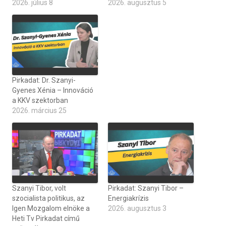
2026. július 8
2026. augusztus 5
Pirkadat: Dr. Szanyi-
Gyenes Xénia – Innováció
a KKV szektorban
2026. március 25
Szanyi Tibor, volt
Pirkadat: Szanyi Tibor –
szocialista politikus, az
Energiakrízis
Igen Mozgalom elnöke a
2026. augusztus 3
Heti Tv Pirkadat című