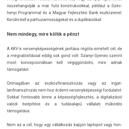
összehan­golják a már futó konstruk­ciókk­al, például a Széc­
henyi Pro­gramm­al és a Magyar Fej­lesztési Bank eszközeivel.
Kerülni kell a pár­huzamos­ságokat és a dup­likációkat.
Nem mindegy, mire költik a pénzt
A KKV-k ver­senyképes­ségének javítása régóta ismételt cél, de
a meg­valósításs­al eddig sok gond volt. Szanyi-Gyenes szerint
most kon­cepcionálisan kell végig­gondol­ni, mire adnak
támogatást.
Önmagában az eszköz­finanszírozás vagy az in­gat­
lanfinanszírozás nem hoz érdemi ver­senyképes­ségi for­dulatot.
Sokk­al fon­tosabb lenne a képes­ségfej­lesztés, a di­gitalizáció
valódi beépítése és a tudásalapú vál­lalati működés
támogatása.
Nem az a cél, hogy egy vál­lalkozás kap­jon lap­topot vagy hon­