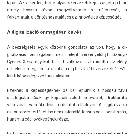
lapot. Az a kérdés, tud-e olyan szer­vezeti képességet építeni,
amely hosszú távon meg­változ­tatja a működését, a
folyamatait, a dön­téshozatalát és az innovációs képességét.
A digitalizáció önmagában kevés
A beszélgetés egyik köz­ponti gon­dolata az volt, hogy a di­
gitalizáció önmagában nem jelent ver­senyelőnyt. Szanyi-
Gyenes Xénia egy kutatásra hivat­kozva azt mondta: az előny
ott jelenik meg, ahol a vál­lalat a di­gitalizációt szer­vezeti és vál­
lalati képességekké tudja alakítani.
Ezek­nek a képes­ségek­nek be kell épülniük a hosszú távú
stratégiába. Csak így képesek valódi innovációt, struk­turális
változást és működési for­dulatot előidézni. A di­gitalizáció
akkor teremt értéket, ha nem különálló tech­nológiai beruházás,
hanem a cég jövőképének része.
Ez különösen fon­tos a kis- és közepes vál­lalkozások­nál, mert a