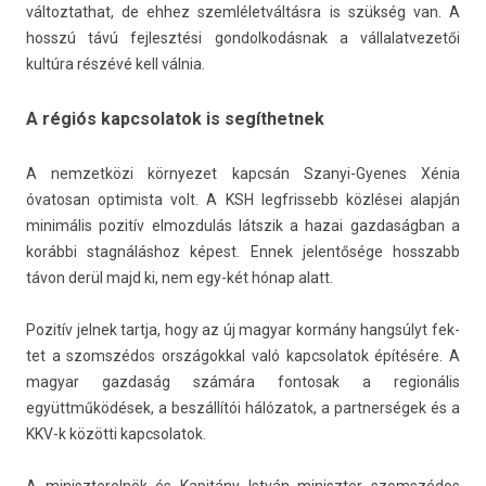
vál­toztat­hat, de ehhez szemléletváltásra is szükség van. A
hosszú távú fej­lesztési gon­dolkodás­nak a vál­lalat­vezetői
kultúra részévé kell válnia.
A régiós kapcsolatok is segíthetnek
A nem­zetközi kör­nyezet kapcsán Szanyi-Gyenes Xénia
óvatosan opt­imis­ta volt. A KSH legfris­sebb közlései alapján
minimális pozitív el­mozdulás látszik a hazai gaz­daság­ban a
korábbi stagnáláshoz képest. Ennek jelen­tősége hosszabb
távon derül majd ki, nem egy-két hónap alatt.
Pozitív jel­nek tartja, hogy az új magyar kormány hangsúlyt fek­
tet a szomszédos országokk­al való kapcsolatok építésére. A
magyar gaz­daság számára fon­tosak a re­gionális
együttműködések, a beszállítói hálózatok, a partner­ségek és a
KKV-k közötti kapcsolatok.