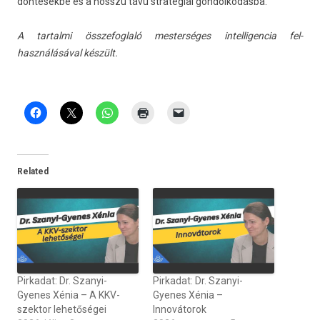
döntésekbe és a hosszú távú stratégiai gon­dolkodás­ba.
A tar­talmi összefogl­aló mes­terséges in­tel­ligen­cia fel­
használásáv­al készült.
Related
Pirkadat: Dr. Szanyi-
Pirkadat: Dr. Szanyi-
Gyenes Xénia – A KKV-
Gyenes Xénia –
szektor lehetőségei
Innovátorok