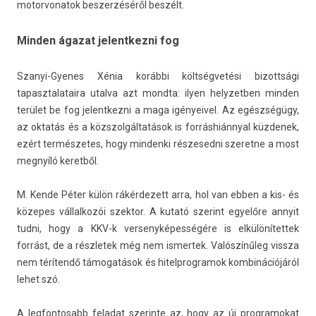
motorvonatok be­szer­zéséről beszélt.
Minden ágazat jelentkezni fog
Szanyi-Gyenes Xénia korábbi költségvetési bi­zottsági
tapasztalataira utal­va azt mondta: ilyen helyzetb­en mind­en
terület be fog jelentkez­ni a maga igényeivel. Az egészségügy,
az oktatás és a közszol­gáltatások is forráshiánnyal küz­denek,
ezért ter­mészetes, hogy min­denki rés­zesed­ni szeret­ne a most
megnyíló keret­ből.
M. Kende Péter külön rákér­dezett arra, hol van ebben a kis- és
közepes vál­lalkozói szek­tor. A kutató szerint egyelőre an­nyit
tudni, hogy a KKV-k ver­senyképes­ségére is el­különítet­tek
forrást, de a részletek még nem is­mertek. Valószínűleg vissza
nem térítendő támogatások és hitelprog­ramok kom­binációjáról
lehet szó.
A leg­fontosabb feladat szerin­te az, hogy az új pro­gramokat