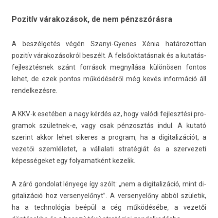
Pozitív várakozások, de nem pénzszórásra
A beszélgetés végén Szanyi-Gyenes Xénia határozot­tan
pozitív várakozásokról beszélt. A felsőoktatásnak és a kutatás-
fejlesztésnek szánt források megnyílása különösen fon­tos
lehet, de ezek pon­tos működéséről még kevés in­for­máció áll
re­ndel­kezés­re.
A KKV-k esetében a nagy kérdés az, hogy valódi fej­lesztési pro­
gramok születnek-e, vagy csak pén­zosztás indul. A kutató
szerint akkor lehet sikeres a pro­gram, ha a di­gitalizációt, a
vezetői szemléletet, a vál­lalati stratégiát és a szer­vezeti
képességeket egy folyamat­ként kezelik.
A záró gon­dolat lényege így szólt: „nem a di­gitalizáció, mint di­
gitalizáció hoz ver­senyelőnyt”. A ver­senyelőny abból születik,
ha a tech­nológia beépül a cég működésébe, a vezetői