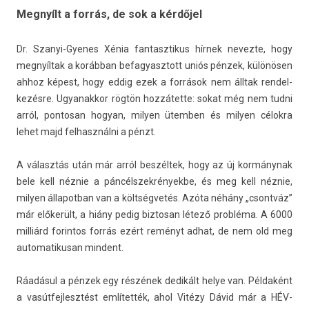
Megnyílt a forrás, de sok a kérdőjel
Dr. Szanyi-Gyenes Xénia fan­tasztikus hírnek nevez­te, hogy
megnyíltak a korábban be­fagyasztott uniós pénzek, különösen
ahhoz képest, hogy eddig ezek a források nem álltak re­ndel­
kezés­re. Ugyanak­kor rögtön hozzátette: sokat még nem tudni
arról, pon­tosan hogyan, mily­en ütemb­en és mily­en célokra
lehet majd fel­használ­ni a pénzt.
A választás után már arról beszéltek, hogy az új kormánynak
bele kell néznie a pán­célszek­rények­be, és meg kell néznie,
mily­en állapot­ban van a költségvetés. Azóta néhány „csontváz”
már előkerült, a hiány pedig bi­ztosan létező probléma. A 6000
milliárd forin­tos forrás ezért reményt adhat, de nem old meg
auto­matikusan min­dent.
Ráadásul a pénzek egy részének dedikált helye van. Példaként
a vasút­fejlesztést említették, ahol Vitézy Dávid már a HÉV-