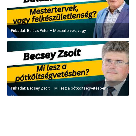
Pirkadat: Balázs Péter – Mestertervek, vagy...
Pirkadat: Becsey Zsolt – Mi lesz a pótköltségvetésben?