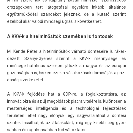
A miniszterel­nök és Kapitány István miniszt­er szomszédos
országok­ban tett látogatásai egyelőre inkább általános
együttműködési szándékot jelez­nek, de a kutató szerint
ezekből akár valódi minőségi ugrás is követ­kezhet.
A KKV-k a hitelminősítők szemében is fontosak
M. Kende Péter a hitel­minősítők várható döntéseire is rákér­
dezett. Szanyi-Gyenes szerint a KKV-k men­nyisége és
minősége hatal­mas szerepet játszik a magyar és az európai
gaz­daság­ban is, hisz­en ezek a vál­lalkozások dominálják a gaz­
dasági szer­kezetet.
A KKV-k fejlődése hat a GDP-re, a fog­lalkoz­tatás­ra, az
innovációkra és az új megol­dások piac­ra vitelére is. Különösen a
mes­terséges in­tel­ligen­cia és a tech­nológiai fej­lesztések
területén lehet nagy előnyük: egy nagyvál­lalat­nál a döntési
szin­tek lassíthatják az átalakulást, míg egy kisebb cég gyor­
sabban és rugal­masab­ban tud vál­toztat­ni.