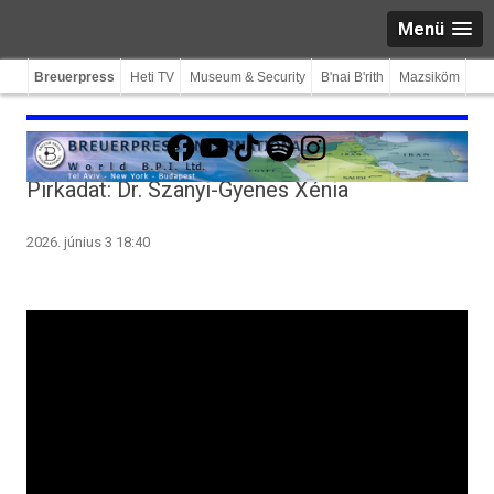
Menü
Breuerpress
Heti TV
Museum & Security
B'nai B'rith
Mazsiköm
Facebook
YouTube
TikTok
Spotify
Instagram
Pirkadat: Dr. Szanyi-Gyenes Xénia
2026. június 3 18:40