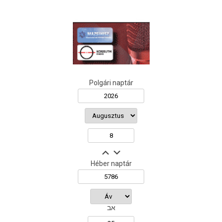
Polgári naptár
Héber naptár
אב