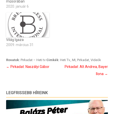
műsorában
2020. január 6
Világ Igaza
2009. március 31
Rovatok:
Pirkadat – Heti tv
Cimkék:
Heti Tv.
,
MI
,
Pirkadat
,
Videók
Bejegyzés
←
Pirkadat: Naszályi Gábor
Pirkadat: Alt Andrea, Bayer
navigáció
Ilona
→
LEGFRISSEBB HÍREINK