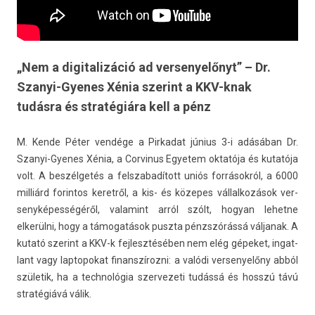
„Nem a digitalizáció ad versenyelőnyt” – Dr.
Szanyi-Gyenes Xénia szerint a KKV-knak
tudásra és stratégiára kell a pénz
M. Kende Péter vendége a Pir­kadat június 3-i adásában Dr.
Szanyi-Gyenes Xénia, a Cor­vinus Egyetem oktatója és kutatója
volt. A beszélgetés a felszabadított uniós forrásokról, a 6000
milliárd forin­tos keret­ről, a kis- és közepes vál­lalkozások ver­
senyképes­ségéről, valamint arról szólt, hogyan lehet­ne
elkerülni, hogy a támogatások puszta pénzszórássá vál­janak. A
kutató szerint a KKV-k fej­lesztéséb­en nem elég gépeket, in­gat­
lant vagy lap­topokat fin­anszíroz­ni: a valódi ver­senyelőny abból
születik, ha a tech­nológia szer­vezeti tudássá és hosszú távú
stratégiává válik.