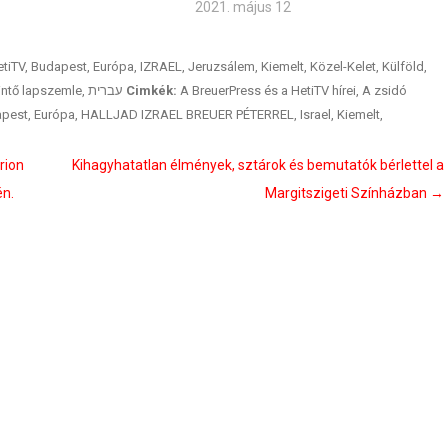
2021. május 12
etiTV
,
Budapest
,
Európa
,
IZRAEL
,
Jeruzsálem
,
Kiemelt
,
Közel-Kelet
,
Külföld
,
intő lapszemle
,
עברית
Cimkék:
A BreuerPress és a HetiTV hírei
,
A zsidó
pest
,
Európa
,
HALLJAD IZRAEL BREUER PÉTERREL
,
Israel
,
Kiemelt
,
rion
Kihagyhatatlan élmények, sztárok és bemutatók bérlettel a
én.
Margitszigeti Színházban
→