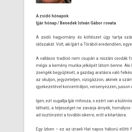
A zsidó hónapok
Ijjár hónap / Be­nedek István Gábor rovata
A zsidó hagyomány és költészet úgy tartja szám
időszakát. Volt, aki Ijjárt a Tórából ereden­dő­en, eg
A vallásos tradíció nem csupán a niszáni csodák f
mégis a kemény munka jelképét látom benne. Aki kö
zsengék begyűjtését, a gaz­dag aratásra való felkészü
az okul­jon, jegyzetelj­en, vizsgázzon, akinek a szám
igyekezetével kon­centrál­jon, ver­senyezz­en, jus­son e
Igen, ezt sugallja Ijjár mítosza, s ezért van a különös
látható, a tel­jességet ne zavar­ja árnyék, homályo
ad ösztönzést a további siker­re, erőt a kitar­tásra.
Egy ízben – ez az iz­raeli Hat napos háború előtti 