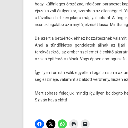
hegyi külön­leges őrszázad, rádióban para­ncsot kap
éjszaka volt és il­yen­kor, szemb­en az el­lenség­gel,
a távol­ban, hir­tel­en jókora máglya lob­bant: A láng
ncsnok legalább az iránytű jelzését lássa. Mintha 
De azért a betűértők ehhez hoz­zátesznek valamit.
Ahol a tün­dökletes gon­dolatok állnak az ijjári
törekvésekről, az ember szel­lemét élénkítő akarat­ró
azok a építésről szólnak. Vagy éppen önmagunk fele
Így, ilyen formán válik egyetl­en fogalom­sorrá az 
ség eszméje, valamint az áldott verőfény, hisz­en ez
Mert sohase feled­jük, min­dig így, ilyen bol­dogító
Sziván hava előtt!