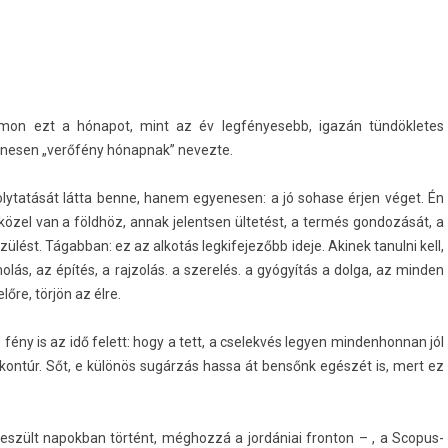
on ezt a hónapot, mint az év leg­fényesebb, igazán tün­dökletes
yenes­en „verőfény hónap­nak” nevez­te.
olytatását látta benne, hanem egyenes­en: a jó sohase érjen véget. Én
zel van a földhöz, annak jelents­en ültetést, a termés gon­dozását, a
lést. Tágab­ban: ez az alkotás leg­kifejezőbb ideje. Akinek tanul­ni kell,
olás, az építés, a raj­zolás. a szerelés. a gyógyítás a dolga, az mind­en
lőre, törjön az élre.
 fény is az idő felett: hogy a tett, a cselek­vés legy­en min­denhon­nan jól
s kontúr. Sőt, e különös sugárzás hassa át bensőnk egészét is, mert ez
feszült napok­ban történt, méghozzá a jordániai fron­ton – , a Scopus-