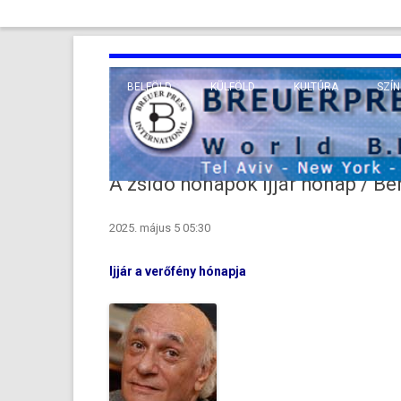
BELFÖLD
KÜLFÖLD
KULTÚRA
SZÍN
EURÓPA
TUDO
VALLÁS
KÖZEL-KELET
A zsidó hónapok Ijjár hónap / B
TÁVOL-KELET
2025. május 5 05:30
TENGERENTÚL
Ijjár a verőfény hónapja