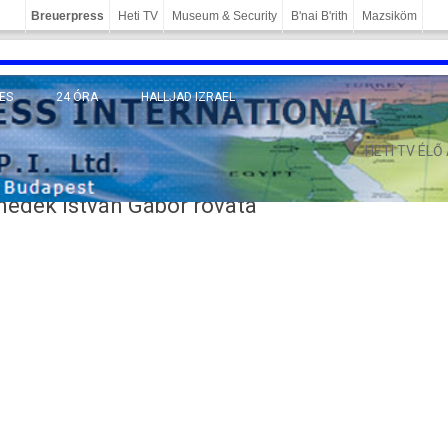
Breuerpress
Heti TV
Museum & Security
B'nai B'rith
Mazsiköm
ES
24 ÓRA
HALLJAD IZRAEL
MÁNY
HETI TV ÉLŐ
enedek István Gábor rovata