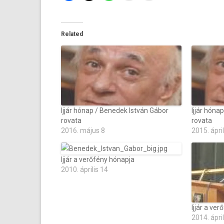
Related
Ijjár hónap / Benedek István Gábor
Ijjár hóna
rovata
rovata
2016. május 8
2015. ápril
Ijjár a verőfény hónapja
2010. április 14
Ijjár a ve
2014. ápril