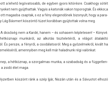
ott a lehető legóvatosabb, de egyb­en gyors kitörésre. Csak­hogy sötét
 fényeket nem gyújthat­tak. Vagyis a katonák vakon toporog­tak. És ekkor,a
ok ott magas­ba csap­tak, s ez a fény elegen­dőnek bi­zonyult, hogy a para­
egy Lág Báomert köszöntő tüzet korábban gyúj­tottak volna meg.
 A dicsőség nem a Kardé, hanem – és sohasem kép­letes­en! – Könyvé.
 hétköznapi munkáról, az alkotás tiszteletéről, a világot átalakító
l. És per­sze, a fényről, a csodálatos­ról. Meg a győzel­mekről, kivált ha
meléséről, amen­nyib­en meg kell már halad­nunk régi valónkat.
ünnep, a hétköznap, a szor­galmas munka, a szabad­ság és a füg­getlen­
 a zsidó élet maga.
 helyzetb­en köszönt ránk a szép Ijjár, Niszán után és a Sávuotot elhozó