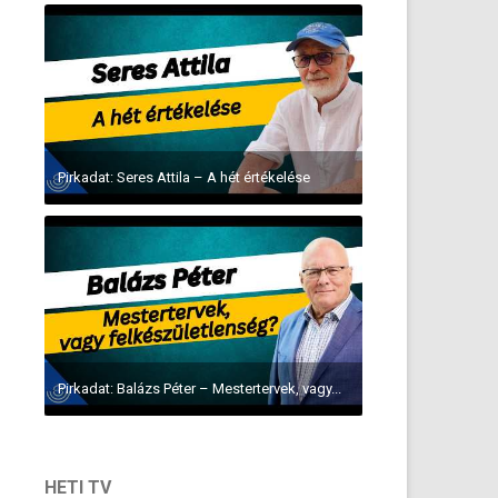
Pirkadat: Seres Attila – A hét értékelése
Pirkadat: Balázs Péter – Mestertervek, vagy...
HETI TV