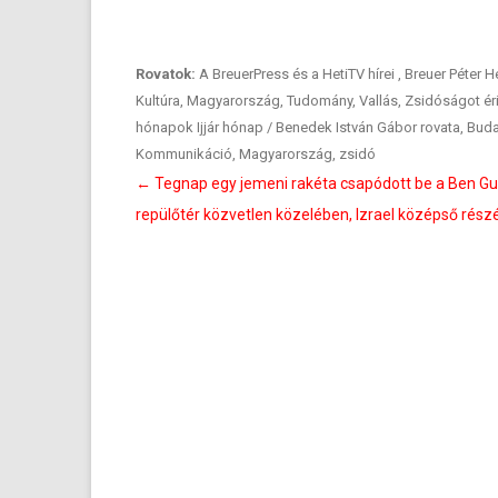
Rovatok:
A BreuerPress és a HetiTV hírei
,
Breuer Péter H
Kultúra
,
Magyarország
,
Tudomány
,
Vallás
,
Zsidóságot ér
hónapok Ijjár hónap / Benedek István Gábor rovata
,
Buda
Kommunikáció
,
Magyarország
,
zsidó
Bejegyzés
←
Tegnap egy jemeni rakéta csapódott be a Ben Gu
navigáció
repülőtér közvetlen közelében, Izrael középső rész