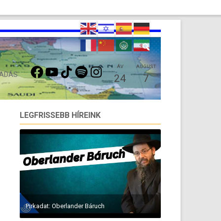
FACEBOOK
YOUTUBE
TIKTOK
SPOTIFY
INSTAGRAM
ÁV
AUGUST
 ADÁS
24
7
LEGFRISSEBB HÍREINK
Pirkadat: Oberlander Báruch