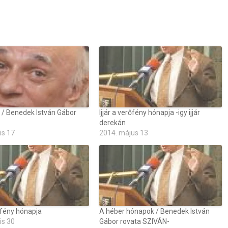
p / Benedek István Gábor
Ijjár a verőfény hónapja -igy ijjár
derekán
is 17
2014. május 13
rőfény hónapja
A héber hónapok / Benedek István
is 30
Gábor rovata SZIVÁN-