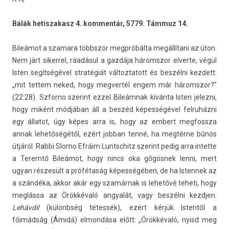
Bálák hetis­zakasz 4. kom­mentár, 5779. Támmuz 14.
Bileámot a szamara többször megpróbálta megállítani az úton.
Nem járt siker­rel, ráadásul a gazdája háromszor el­verte, végül
Isten segítségével stratégiát vál­toztatott és beszélni kez­dett:
„mit tet­tem neked, hogy meg­vertél engem már háromszor?”
(22:28). Szfor­no szerint ezzel Bileámnak kívánta Isten jelez­ni,
hogy miként módjában áll a beszéd képességével fel­ruház­ni
egy állatot, úgy képes arra is, hogy az em­bert meg­fossza
annak lehetőségétől, ezért job­ban tenné, ha megtérne bűnös
útjáról. Rabbi Slomo Efráim Luntschitz szerint pedig arra in­tet­te
a Teremtő Bileámot, hogy nincs oka gőgösnek lenni, mert
ugyan részesült a prófétaság képességében, de ha Is­tennek az
a szándéka, akkor akár egy szamárnak is lehetővé teheti, hogy
meglássa az Örökkévaló an­gyalát, vagy beszélni kezdj­en.
Lehávdil
(különbség tétessék), ezért kérjük Is­tentől a
főimádság (Ámidá) el­mondása előtt: „Örökkévaló, nyisd meg