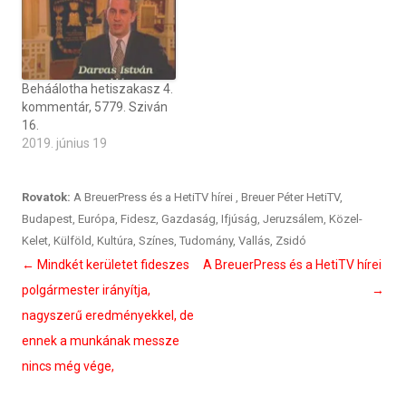
Beháálotha hetiszakasz 4.
kommentár, 5779. Sziván
16.
2019. június 19
Rovatok:
A BreuerPress és a HetiTV hírei
,
Breuer Péter HetiTV
,
Budapest
,
Európa
,
Fidesz
,
Gazdaság
,
Ifjúság
,
Jeruzsálem
,
Közel-
Kelet
,
Külföld
,
Kultúra
,
Színes
,
Tudomány
,
Vallás
,
Zsidó
Bejegyzés
←
Mindkét kerületet fideszes
A BreuerPress és a HetiTV hírei
navigáció
polgármester irányítja,
→
nagyszerű eredményekkel, de
ennek a munkának messze
nincs még vége,