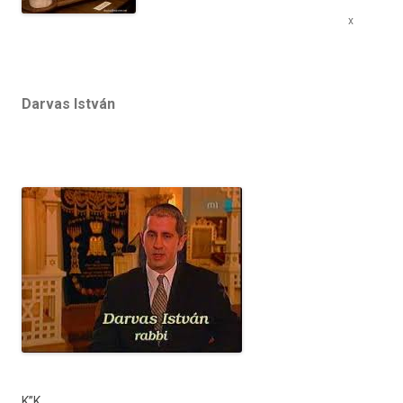
x
Darvas István
K”K,