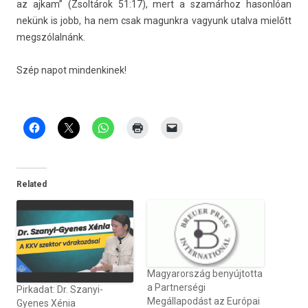
az ajkam” (Zsoltárok 51:17), mert a szamárhoz hason­lóan
nekünk is jobb, ha nem csak magunkra vagyunk utal­va mielőtt
megszólalnánk.
Szép napot min­denkinek!
Related
Magyarország benyújtotta
a Partnerségi
Pirkadat: Dr. Szanyi-
Megállapodást az Európai
Gyenes Xénia