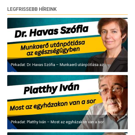
LEGFRISSEBB HÍREINK
Pirkadat: Dr. Havas Szófia – Munkaerő utánpótlása az...
Pirkadat: Platthy Iván – Most az egyházakon van a sor