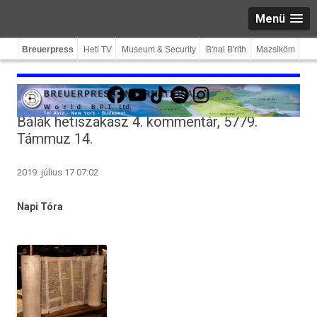
Menü
Breuerpress
Heti TV
Museum & Security
B'nai B'rith
Mazsiköm
Facebook
YouTube
TikTok
Spotify
Instagram
Bálák hetiszakasz 4. kommentár, 5779.
Támmuz 14.
2019. július 17 07:02
Napi Tóra