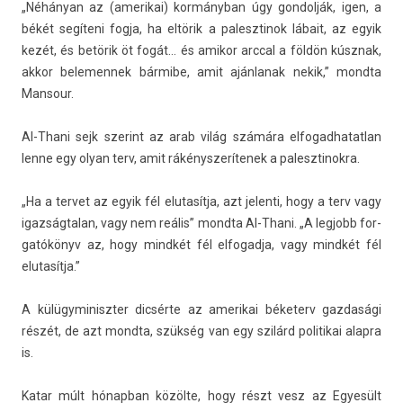
„Néhányan az (amerikai) kormányban úgy gon­dolják, igen, a
békét segíteni fogja, ha eltörik a palesztinok lábait, az egyik
kezét, és betörik öt fogát… és amikor arcc­al a földön kúsznak,
akkor be­lemen­nek bármibe, amit aján­lanak nekik,” mondta
Man­sour.
Al-Thani sejk szerint az arab világ számára el­fogad­hatat­lan
lenne egy olyan terv, amit rákénys­zerítenek a palesztinok­ra.
„Ha a ter­vet az egyik fél elutasít­ja, azt jelen­ti, hogy a terv vagy
igaz­ságtalan, vagy nem reális” mondta Al-Thani. „A leg­jobb for­
gatókönyv az, hogy mindkét fél el­fogad­ja, vagy mindkét fél
elutasít­ja.”
A külügyminiszt­er dicsérte az amerikai béketerv gaz­dasági
részét, de azt mondta, szükség van egy szilárd politikai al­ap­ra
is.
Katar múlt hónap­ban közölte, hogy részt vesz az Egyesült