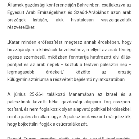
Államok gaz­dasági kon­feren­ciáján Bah­reinb­en, csat­lakoz­va az
Egyesült Arab Em­ír­ségek­hez és Szaúd-Arábiához azon arab
országok listáján, akik hivatalosan visszaigazol­ták
részvételüket.
„Katar mind­en erőfeszítést meg­tesz annak érdekében, hogy
hoz­zájárul­jon a kihívások kezeléséhez, mel­lyel az arab térség
egésze szem­besül, miközben fenntartja határozott elvi állás­
pontjait és az arab népek – köztük a testvéri palesztin nép –
leg­magasabb érdekeit,” közölte az ország
külügyminisztériuma a részvételt be­jelentő nyilat­kozatában.
A június 25-26-i találkozó Manamában az Iz­rael és a
palesztinok közötti béke gaz­dasági al­ap­jaira fog összpon­
tosítani, és nem fog­lalkozik olyan al­ap­vető politikai kér­dések­kel,
mint a palesztin állam ügye. A palesztinok vis­zont már jelez­ték,
hogy boj­kottál­ni fogják a csúcstalálkozót.