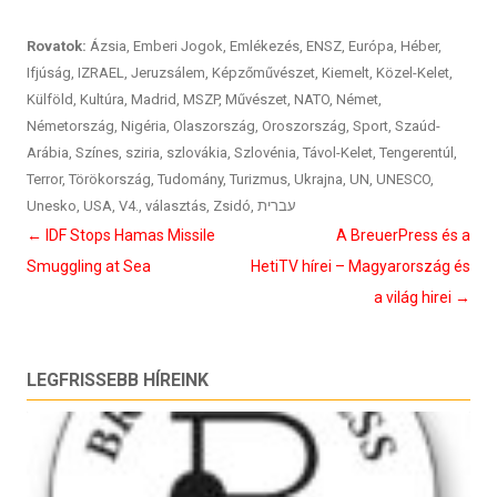
Rovatok:
Ázsia
,
Emberi Jogok
,
Emlékezés
,
ENSZ
,
Európa
,
Héber
,
Ifjúság
,
IZRAEL
,
Jeruzsálem
,
Képzőművészet
,
Kiemelt
,
Közel-Kelet
,
Külföld
,
Kultúra
,
Madrid
,
MSZP
,
Művészet
,
NATO
,
Német
,
Németország
,
Nigéria
,
Olaszország
,
Oroszország
,
Sport
,
Szaúd-
Arábia
,
Színes
,
sziria
,
szlovákia
,
Szlovénia
,
Távol-Kelet
,
Tengerentúl
,
Terror
,
Törökország
,
Tudomány
,
Turizmus
,
Ukrajna
,
UN
,
UNESCO
,
Unesko
,
USA
,
V4.
,
választás
,
Zsidó
,
עברית
Bejegyzés
←
IDF Stops Hamas Missile
A BreuerPress és a
navigáció
Smuggling at Sea
HetiTV hírei – Magyarország és
a világ hirei
→
LEGFRISSEBB HÍREINK