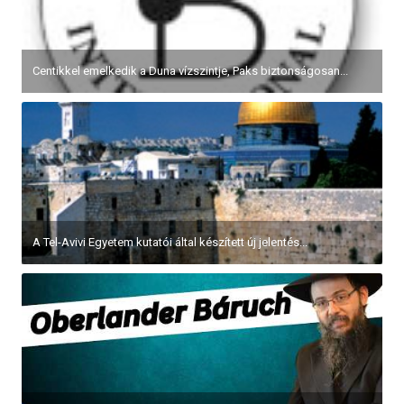
Centikkel emelkedik a Duna vízszintje, Paks biztonságosan...
A Tel-Avivi Egyetem kutatói által készített új jelentés...