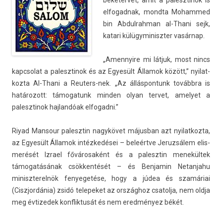
béketer­vet, amit a palesztinok is
el­fogad­nak, mondta Moham­med
bin Ab­dul­rahman al-Thani sejk,
katari külügyminiszt­er vasárnap.
„Amen­nyire mi látjuk, most nincs
kapcsolat a palesztinok és az Egyesült Államok között,” nyilat­
kozta Al-Thani a Reuters-nek. „Az állás­pontunk továbbra is
határozott: támogatunk mind­en olyan ter­vet, amelyet a
palesztinok haj­landóak el­fogad­ni.”
Riyad Man­sour palesztin nagykövet május­ban azt nyilat­kozta,
az Egyesült Államok intézkedései – beleértve Jeruz­sálem elis­
merését Iz­rael fővárosaként és a palesztin menekültek
támogatásának csökkentését – és Be­njamin Netan­jahu
miniszterel­nök fenyegetése, hogy a júdea és szamáriai
(Ciszjor­dánia) zsidó telepeket az országhoz csatol­ja, nem oldja
meg évtizedek konflik­tusát és nem eredményez békét.