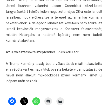
Donald Trump amerikai elnök veje és vezető tanácsadója,
Jared Kushn­er valamint Jason Greenblatt közel-keleti
tárgyalásokért felelős különmegbízott május 28-á este lan­dolt
Iz­raelb­en, hogy előkészítse a terepet az amerikai kormány
béketer­vének. A delegáció lan­dolását követően nem sokk­al az
iz­raeli kép­viselők megszavaz­ták a Knesszet feloszlatását,
miután Netan­jahu a határidő lejártáig nem nem tudott
kormányt alakítani.
Az új választásokra szep­temb­er 17-én kerül sor.
A Trump-kormány tava­ly épp a választások miatt halasztot­ta
el a régóta várt és nagy titok övezte béketerv be­mutatását, de
mivel nem al­akult működőképes iz­raeli kormány, ismét új
időpont után néznek.