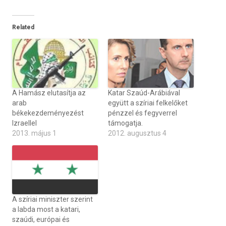
Related
A Hamász elutasítja az
Katar Szaúd-Arábiával
arab
együtt a szíriai felkelőket
békekezdeményezést
pénzzel és fegyverrel
Izraellel
támogatja.
2013. május 1
2012. augusztus 4
A szíriai miniszter szerint
a labda most a katari,
szaúdi, európai és