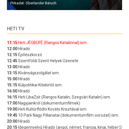
Pirkadat: Oberlander Báruch
HETI TV