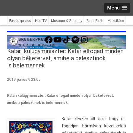
Menü
Breuerpress
Heti TV
Museum & Security
B'nai B'rith
Mazsiköm
Facebook
YouTube
TikTok
Spotify
Instagram
Katari külügyminiszter: Katar elfogad minden
olyan béketervet, amibe a palesztinok
is belemennek
2019. június 9 23:05
Katari külügyminiszter: Katar elfogad minden olyan béketervet,
amibe a palesztinok is belemennek
Katar készen áll arra, hogy el­
fogad­jon bár­mily­en közel-keleti