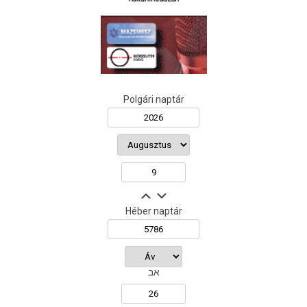
Polgári naptár
Héber naptár
אב