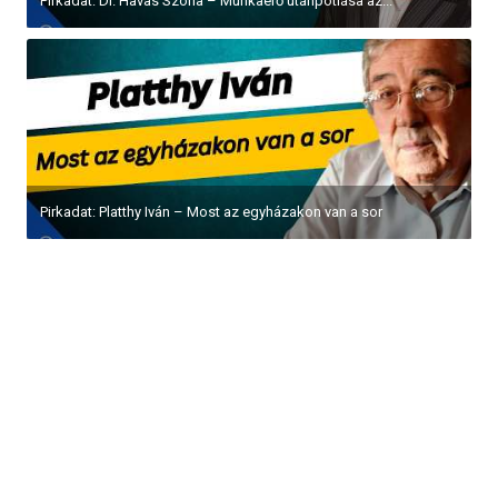
Pirkadat: Dr. Havas Szófia – Munkaerő utánpótlása az...
Pirkadat: Platthy Iván – Most az egyházakon van a sor