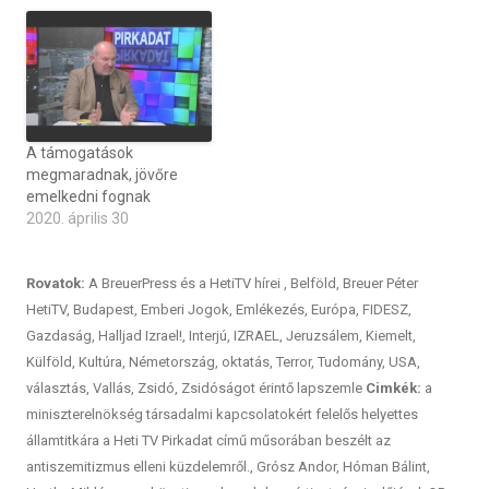
A támogatások
megmaradnak, jövőre
emelkedni fognak
2020. április 30
Rovatok:
A BreuerPress és a HetiTV hírei
,
Belföld
,
Breuer Péter
HetiTV
,
Budapest
,
Emberi Jogok
,
Emlékezés
,
Európa
,
FIDESZ
,
Gazdaság
,
Halljad Izrael!
,
Interjú
,
IZRAEL
,
Jeruzsálem
,
Kiemelt
,
Külföld
,
Kultúra
,
Németország
,
oktatás
,
Terror
,
Tudomány
,
USA
,
választás
,
Vallás
,
Zsidó
,
Zsidóságot érintő lapszemle
Cimkék:
a
miniszterelnökség társadalmi kapcsolatokért felelős helyettes
államtitkára a Heti TV Pirkadat című műsorában beszélt az
antiszemitizmus elleni küzdelemről.
,
Grósz Andor
,
Hóman Bálint
,