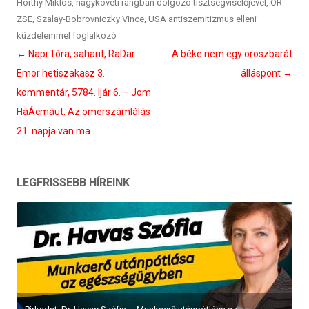
Horthy Miklós
,
nagyköveti rangban dolgozó tisztségviselőjével
,
OR-
ZSE
,
Szalay-Bobrovniczky Vince
,
USA antiszemitizmus elleni
küzdelemmel foglalkozó
Bejegyzés
←
Napi Tóra, saharit, RaDar
A béke nem egy oroszbarát
navigáció
Emor hetiszakasz 3.
álláspont
→
kommentár, 5784. Ijár 6. – Jom
HáÁcmáut. Az omerszámlálás
21. napja van ma
LEGFRISSEBB HÍREINK