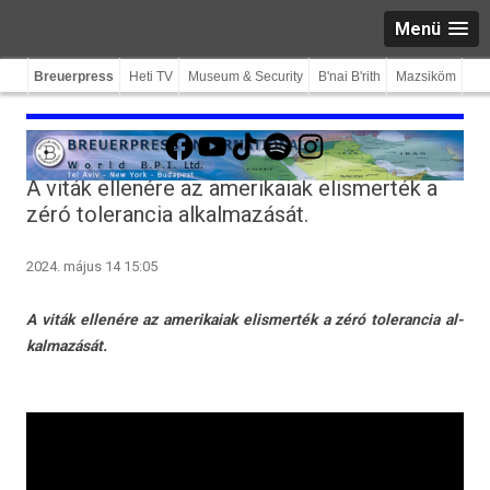
Menü
Breuerpress
Heti TV
Museum & Security
B'nai B'rith
Mazsiköm
Facebook
YouTube
TikTok
Spotify
Instagram
A viták ellenére az amerikaiak elismerték a
zéró tolerancia alkalmazását.
2024. május 14 15:05
A viták ellenére az amerikaiak elis­merték a zéró toleran­cia al­
kal­mazását.