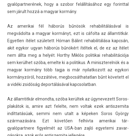
gyalópartnerének, hogy a szobor felállításához egy forintt­al
sem járult hozzá a magyar kormány.
Az amerikai fél háborús bűnösök re­habilitálásáv­al is
megvádolta a magyar kormányt, ezt is cáfolta az állam­titkár.
Egyetl­en ítélet született Hóman Bálint re­habilitálása kapcsán,
akit egykor ugyan háborús bűnökért ítéltek el, de ez az ítélet
nem állta meg a helyét. Horthy Miklós politikai re­habilitációja
sem kerülhet szóba, em­el­te ki a politikus. A miniszterel­nök és a
magyar kormány több tagja is már nyilat­kozott az egykori
kormányzóról, hozzátéve, meg­bocsát­hatat­lan bűnt követett el
a vidéki zsidóság de­por­tálásáv­al kapcsolat­ban.
Az állam­titkár el­mondta, szóba kerültek az úgynevezett Soros-
plakátok is, amire azt felel­te, nem vol­tak ezek anti­szemita
indíttatásúak, semmi nem utalt a képeken Soros György
származására. Ezt követően felhívta amerikai tár­
gyalópartnere figyel­mét az USA-ban zajló egyetemi zavar­
gások­ra, azok erős anti­szemita jel­legére.