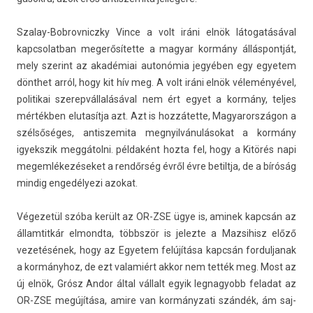
Szalay-Bobrovniczky Vince a volt iráni elnök látogatásával
kapcsolat­ban megerősítette a magyar kormány állás­pontját,
mely szerint az akadémiai autonómia jegyében egy egyetem
dönthet arról, hogy kit hív meg. A volt iráni elnök véleményével,
politikai szerep­vállalásáv­al nem ért egyet a kormány, tel­jes
mértékben elutasít­ja azt. Azt is hozzátette, Magyarországon a
szélsőséges, anti­szemita meg­nyil­vánulásokat a kormány
igyekszik meggátolni. példaként hozta fel, hogy a Kitörés napi
megem­lékezéseket a rendőrség évről évre bet­iltja, de a bíróság
min­dig engedélyezi azokat.
Végezetül szóba került az OR-ZSE ügye is, aminek kapcsán az
állam­titkár el­mondta, többször is jelez­te a Maz­sihisz előző
vezetésének, hogy az Egyetem felújítása kapcsán for­duljanak
a kormányhoz, de ezt valamiért akkor nem tették meg. Most az
új elnök, Grósz Andor által vállalt egyik leg­nagyobb feladat az
OR-ZSE megújítása, amire van kor­mányzati szándék, ám saj­