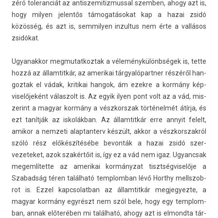
zéró toleran­ciát az anti­szemitiz­muss­al szemb­en, ahogy azt is,
hogy mily­en jelen­tős támogatásokat kap a hazai zsidó
közösség, és azt is, sem­mily­en in­zul­tus nem érte a vallásos
zsidókat.
Ugyanak­kor meg­mutat­koztak a véleménykülönbségek is, tette
hozzá az állam­titkár, az amerikai tár­gyalópartn­er részéről han­
goz­tak el vádak, kritikai han­gok, ám ezek­re a kormány kép­
viselőjeként válas­zolt is. Az egyik ilyen pont volt az a vád, mis­
zerint a magyar kormány a vészkorszak történelmét átírja, és
ezt tanítják az iskolákban. Az állam­titkár erre an­nyit felelt,
amikor a nem­zeti al­ap­tanterv készült, akkor a vészkorszak­ról
szóló rész előkészítésébe be­von­ták a hazai zsidó szer­
vezeteket, azok szakértőit is, így ez a vád nem igaz. Ugyancsak
megem­lítet­te az amerikai kormányzat tisztség­viselője a
Szabad­ság téren található templom­ban lévő Horthy mellszob­
rot is. Ezzel kapcsolat­ban az állam­titkár meg­jegyez­te, a
magyar kormány egyrészt nem szól bele, hogy egy templom­
ban, annak előterében mi található, ahogy azt is el­mondta tár­