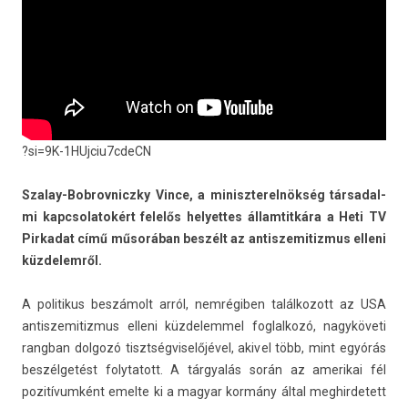
?si=9K-1HUjciu7cdeCN
Szalay-Bobrovniczky Vince, a miniszterel­nökség tár­sadal­
mi kapcsolatokért felelős helyet­tes állam­titkára a Heti TV
Pir­kadat című műsorában beszélt az anti­szemitiz­mus el­leni
küz­delem­ről.
A politikus beszámolt arról, nemrégiben talál­kozott az USA
anti­szemitiz­mus el­leni küz­delem­mel fog­lalkozó, nagyköveti
rangban dol­gozó tisztség­viselőjével, akivel több, mint egyórás
beszélgetést folytatott. A tárgyalás során az amerikai fél
pozitívumként em­el­te ki a magyar kormány által meg­hirdetett