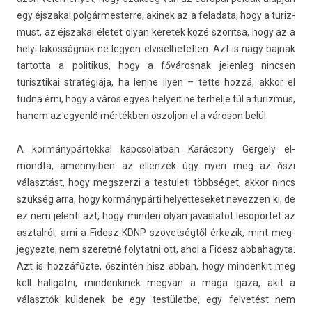
egy éjszakai pol­gármes­terre, akinek az a feladata, hogy a turiz­
must, az éjszakai életet olyan keretek közé szorítsa, hogy az a
helyi lakos­ságnak ne legy­en el­visel­hetetl­en. Azt is nagy baj­nak
tar­totta a politikus, hogy a főváros­nak jelen­leg nincs­en
turisztikai stratégiája, ha lenne ilyen – tette hozzá, akkor el
tudná érni, hogy a város egyes helyeit ne ter­helje túl a turiz­mus,
hanem az egyenlő mértékben os­zoljon el a városon belül.
A kor­mánypár­tokk­al kapcsolat­ban Karácsony Ger­ge­ly el­
mondta, amen­nyib­en az el­lenzék úgy nyeri meg az őszi
választást, hogy megszer­zi a testületi többséget, akkor nincs
szükség arra, hogy kormánypárti helyet­teseket nevezz­en ki, de
ez nem jelen­ti azt, hogy mind­en olyan javas­latot lesöpörtet az
as­ztal­ról, ami a Fidesz-KDNP szövetségtől érkezik, mint meg­
jegyez­te, nem szeretné folytat­ni ott, ahol a Fidesz ab­bahagyta.
Azt is hozzáfűzte, őszintén hisz abban, hogy min­denkit meg
kell hallgat­ni, min­denkinek meg­van a maga igaza, akit a
választók kül­denek be egy testületbe, egy fel­vetést nem