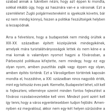
szabad annak a tükrében nézni, hogy azt éppen ki mondta,
sokk­al inkább úgy, hogy az hasznára van-e a város­nak. Ezt a
szemléletet Zugló pol­gármes­tereként is igyekszik követni, bár
ez nem min­dig könnyű, hisz­en a politikai feszültségek helyb­en
is lec­sapód­nak.
Arra a fel­vetés­re, hogy a budapes­tiek nem min­dig örültek a
XIX-XX. század­ban épített középületek min­degyikének,
amelyek mára turis­talát­ványos­ságok let­tek és nem kéne-e a
mai kor­nak is valamily­en nyomot hagyni a főváros­ban, a
Párbeszéd politikusa kifej­tette, nem min­degy, hogy ez egy
olyan nyom, amib­en pusztítás zaj­lik vagy éppen egy olyan,
amib­en építés történik. Ezt a Város­ligetb­en történtek kapcsán
mondta el, hozzátéve, a XXI. század­ban nincs nagyobb érték,
mint egy kétszáz éves park. Kiemel­te, Budapes­tet lehet, sőt kell
is fej­leszteni, véleménye szerint mind­en fon­tos fej­lesztést a
fővárosi rozsdaövezetek­be kell vinni. Min­dezt pont azért kell
így tenni, hogy a város egyen­letesebb­en tud­jon fejlődni. Amen­
nyib­en ez meg­valósul, akkor nem egy-két hely­en sűrűsödne a