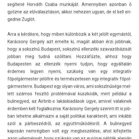
segítené Horváth Csaba munkáját. Amen­nyib­en azon­ban ő
győzne az előválasztáson, akkor nehez­en ugyan, de el kell en­
ged­nie Zuglót.
Arra a kérdésre, hogy miben különbözik a két jelölt egymástól,
Karácsony Ger­ge­ly azt em­el­te ki, magát abban érzi jobbnak,
hogy a sokszínű Budapest, sokszínű el­lenzéki szavazóbázisát
job­ban meg tudná szólítani. Hozzáfűzte, ahhoz hogy
Budapest­en az el­lenzék nyer­ni tud­jon, hogy egyáltalán
érdemes legy­en nyer­ni, szükség van egy in­teg­ratív
főpolgármester-jelöltre és ter­mészetes­en egy in­teg­ratív főpol­
gármes­terre. Budapest egy olyan város, ami sokszínűsége mel­
lett számos feszítő problémával küszködik, mint például a
bulinegyed, az Airbnb-s lakáskiadások ügye, amivel valakinek
érdemb­en kell fog­lalkoz­nia. Karácsony Ger­ge­ly szerint itt is job­
ban lehet­ne al­kal­mazni a saját politikai karak­terét, ami inkább
szól a párbeszédről, az együttműködésről. A bulinegyed
kapcsán nemrégiben volt egy meg­beszélése, ahol kifej­tette
azon véleményét, hogy szükség van az európai példák alapján