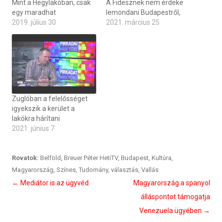
Mint a Hegylakóban, csak
A Fidesznek nem érdeke
egy maradhat
lemondani Budapestről,
2019. július 30
2021. március 25
Zuglóban a felelősséget
igyekszik a kerület a
lakókra hárítani
2021. június 7
Rovatok:
Belföld
,
Breuer Péter HetiTV
,
Budapest
,
Kultúra
,
Magyarország
,
Színes
,
Tudomány
,
választás
,
Vallás
Bejegyzés
←
Mediátor is az ügyvéd
Magyarország a spanyol
navigáció
álláspontot támogatja
Venezuela ügyében
→