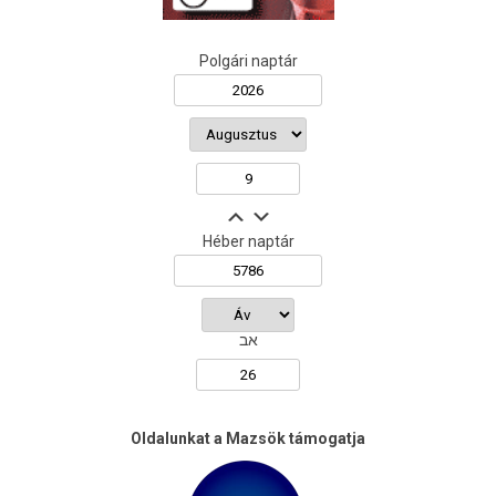
Polgári naptár
Héber naptár
אב
Oldalunkat a Mazsök támogatja