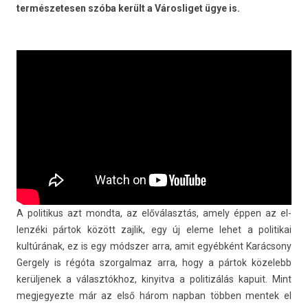
ter­mészetes­en szóba került a Város­liget ügye is.
A politikus azt mondta, az előválasztás, amely éppen az el­
lenzéki pártok között zaj­lik, egy új eleme lehet a politikai
kultúrának, ez is egy módszer arra, amit egyébként Karácsony
Ger­ge­ly is régóta szor­galmaz arra, hogy a pártok közelebb
kerül­jenek a választókhoz, kinyit­va a politizálás kapuit. Mint
meg­jegyez­te már az első három nap­ban többen men­tek el