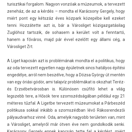
turisztikai for­galom. Nagyon vonzóak a múzeumok, a ter­vezett
zeneház, de az a kérdés – mondta el Karácsony Ger­ge­ly, hogy
miért pont egy kétszáz éves közpark közepébe kell ezeket
tenni. Hozzátette azt is, bár a Város­liget közigaz­gatásilag
Zuglóhoz tar­tozik, de sohasem a kerület volt a fenntartó,
hanem a főváros, majd pár évvel ezelőtt egy állami cég, a
Város­liget Zrt.
A Liget kapcsán azt is problémának mondta el a politikus, hogy
az oda ter­vezett egyetl­en nagy épület­nek sincs hatályos építési
engedélye, arról nem beszélve, hogy a Dózsa György út mentén
van egy óriási gödör, ami talaj­víz problémákat is okoz­hat Teréz-
és Erzsébet­város­ban is. Különösen csúfító lehet a világ
legszebb tere, a Hősök tere szomszéd­ságában például egy 21
méteres tűzfal. A Lig­et­be ter­vezett múzeumokat a Párbeszéd
politikusa sokk­al inkább a szomszéd­ban lévő Rákos­rendezői
pályaud­varhoz vinné. Oda, amelyik nagyobb területen van, mint
a Város­liget, amelyről már ötven éve nem gon­dolkodik senki.
Karácsony Ger­ge­ly ennek kapcsán tette fel a kérdést. miért