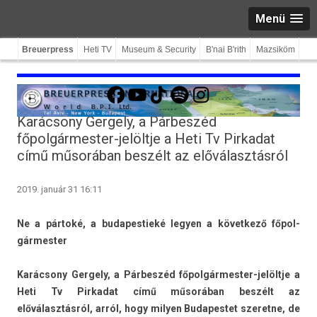
Menü
Breuerpress
Heti TV
Museum & Security
B'nai B'rith
Mazsiköm
Facebook
YouTube
TikTok
Spotify
Instagram
Karácsony Gergely, a Párbeszéd
főpolgármester-jelöltje a Heti Tv Pirkadat
című műsorában beszélt az előválasztásról
2019. január 31 16:11
Ne a pártoké, a budapes­tieké legy­en a követ­kező főpol­
gármest­er
Karácsony Ger­ge­ly, a Párbeszéd főpolgármester-jelöltje a
Heti Tv Pir­kadat című műsorában beszélt az
előválasztásról, arról, hogy mily­en Budapes­tet szeret­ne, de