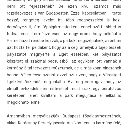
nem ott fej­lesztenek? De ezen kívül számos más
rozsdaövezet is van Budapest­en. Ezzel kapcsolat­ban – tette
hozzá, re­ngeteg levelet írt, több meg­beszélést is kez­
deményezett, ám főpol­gármes­terként ennél azért többet is
tudna tenni. Ter­mészetes­en az nagy öröm, hogy például a
Palme házat re­ndbe hozzák, a par­kok megszépülnek, azon­ban
azt hozta fél példaként, hogy az a cég, amelyik a tájépítészeti
pályázatot meg­nyer­te a Liget esetében, két pályázatot
készített el szak­mai becsületből, az egyikb­en ott van­nak a
kormány által ter­vezett múzeumok, de a másik­ban nincsenek
benne. Véleménye szerint ezzel azt üzeni, hogy a Város­liget
lig­et­ként őrizendő meg inkább. Az meg nem igaz, hogy az
elmúlt évtizedek sem­mittevését most csak egy beruházás
keretében lehet kiváltani, a park megújítása e nélkül is
megoldható lenne.
Amen­nyib­en meg­választják Budapest főpol­gármes­terének,
akkor Karácsony Ger­ge­ly javas­latot kíván tenni a kormány felé,