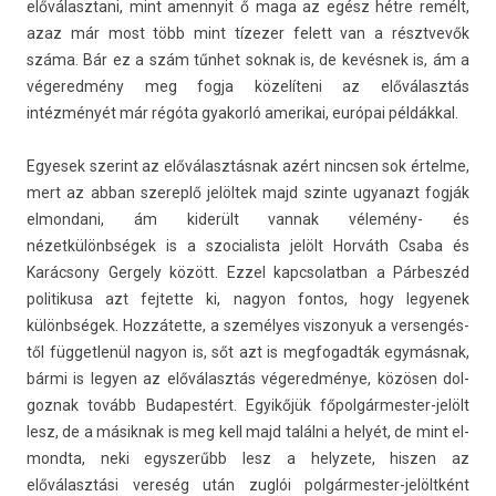
előválasztani, mint amen­nyit ő maga az egész hétre remélt,
azaz már most több mint tízezer felett van a résztvevők
száma. Bár ez a szám tűnhet sok­nak is, de kevésnek is, ám a
végered­mény meg fogja közelíteni az előválasztás
intézményét már régóta gyakorló amerikai, európai példákkal.
Egyesek szerint az előválasztásnak azért nincs­en sok értel­me,
mert az abban szereplő jelöltek majd szin­te ugyanazt fogják
el­mondani, ám kiderült van­nak vélemény- és
nézetkülönbségek is a szocialis­ta jelölt Horváth Csaba és
Karácsony Ger­ge­ly között. Ezzel kapcsolat­ban a Párbeszéd
politikusa azt fej­tette ki, nagyon fon­tos, hogy legyenek
különbségek. Hozzátette, a személyes vis­zonyuk a ver­sengés­
től füg­getlenül nagyon is, sőt azt is meg­fogad­ták egymásnak,
bármi is legy­en az előválasztás végered­ménye, közösen dol­
goznak tovább Budapes­tért. Egyikőjük főpolgármester-jelölt
lesz, de a másik­nak is meg kell majd találni a helyét, de mint el­
mondta, neki egys­zerűbb lesz a helyzete, hisz­en az
előválasztási vereség után zuglói polgármester-jelöltként