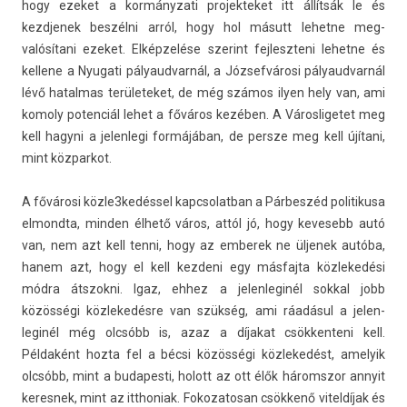
hogy ezeket a kor­mányzati pro­jek­teket itt állítsák le és
kezdjenek beszélni arról, hogy hol másutt lehet­ne meg­
valósítani ezeket. Elképzelése szerint fej­leszteni lehet­ne és
kel­lene a Nyugati pályaud­varnál, a Józsefvárosi pályaud­varnál
lévő hatal­mas területeket, de még számos ilyen hely van, ami
komo­ly poten­ciál lehet a főváros kezében. A Város­ligetet meg
kell hagyni a jelen­legi formájában, de per­sze meg kell újítani,
mint köz­parkot.
A fővárosi köz­le3kedés­sel kapcsolat­ban a Párbeszéd politikusa
el­mondta, mind­en élhető város, attól jó, hogy kevesebb autó
van, nem azt kell tenni, hogy az em­berek ne üljenek autóba,
hanem azt, hogy el kell kez­deni egy más­fajta köz­lekedési
módra átszok­ni. Igaz, ehhez a jelen­leginél sokk­al jobb
közösségi köz­lekedés­re van szükség, ami ráadásul a jelen­
leginél még olcsóbb is, azaz a díjakat csök­kenteni kell.
Példaként hozta fel a bécsi közösségi köz­lekedést, amelyik
olcsóbb, mint a budapes­ti, holott az ott élők háromszor an­nyit
keres­nek, mint az itthoniak. Fokozatosan csökkenő vitel­díjak és