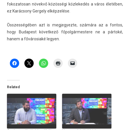
fokozatosan növekvő közösségi köz­lekedés a város életében,
ez Karácsony Ger­ge­ly elképzelése.
Összes­ségéb­en azt is meg­jegyez­te, számára az a fon­tos,
hogy Budapest követ­kező főpol­gármes­tere ne a pártoké,
hanem a fővárosiaké legy­en.
Related