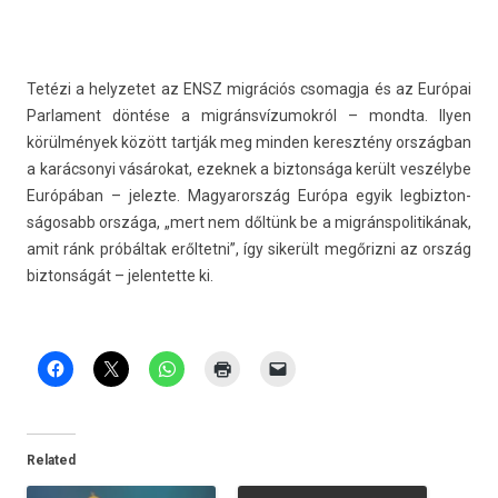
Tetézi a helyzetet az ENSZ migrációs csomag­ja és az Európai
Par­la­ment döntése a mig­ránsvízumok­ról – mondta. Ilyen
körülmények között tartják meg mind­en keresztény országban
a karác­sonyi vásárokat, ezek­nek a bi­zton­sága került veszélybe
Európában – jelez­te. Magyarország Európa egyik leg­bizton­
ságosabb országa, „mert nem dőltünk be a mig­ránspolitikának,
amit ránk próbáltak eről­tetni”, így sikerült megőrizni az ország
bi­zton­ságát – jelen­tette ki.
Related