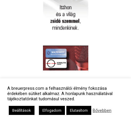
Polgári naptár
A breuerpress.com a felhasználói élmény fokozása
érdekében sütiket alkalmaz. A honlapunk használatával
tájékoztatónkat tudomásul veszed.
Bővebben
Beállítások
Elfogadom
Elutasítom
Héber naptár