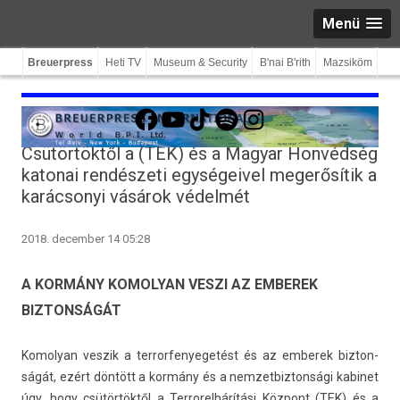
Menü
Breuerpress
Heti TV
Museum & Security
B'nai B'rith
Mazsiköm
Facebook
YouTube
TikTok
Spotify
Instagram
Csütörtöktől a (TEK) és a Magyar Honvédség
katonai rendészeti egységeivel megerősítik a
karácsonyi vásárok védelmét
2018. december 14 05:28
A KORMÁNY KOMOLYAN VESZI AZ EMBEREK
BIZTONSÁGÁT
Komolyan ves­zik a ter­rorfenyegetést és az em­berek bi­zton­
ságát, ezért döntött a kormány és a nem­zetbiz­tonsági kabinet
úgy, hogy csütörtöktől a Ter­rorel­hárítási Központ (TEK) és a