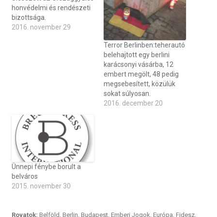
honvédelmi és rendészeti
bizottsága.
2016. november 29
Terror Berlinben:teherautó
belehajtott egy berlini
karácsonyi vásárba, 12
embert megölt, 48 pedig
megsebesített, közülük
sokat súlyosan.
2016. december 20
Ünnepi fénybe borult a
belváros
2015. november 30
Rovatok:
Belföld
,
Berlin
,
Budapest
,
Emberi Jogok
,
Európa
,
Fidesz
,