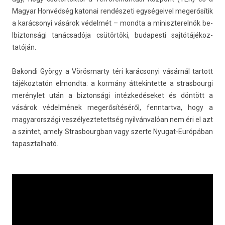
Magyar Honvédség katonai rendészeti egységeivel megerősítik
a karác­sonyi vásárok védelmét – mondta a miniszterel­nök be­
lbiz­tonsági tanácsadója csütörtöki, budapes­ti saj­tótájékoz­
tatóján.
Bakon­di György a Vörös­marty téri karác­sonyi vásárnál tar­tott
tájékoz­tatón el­mondta: a kormány áttekin­tette a stras­bour­gi
merénylet után a bi­zton­sági intézkedéseket és döntött a
vásárok védelmének megerősítéséről, fenntartva, hogy a
magyarországi ves­zélyez­tetettség nyilvánvalóan nem éri el azt
a szin­tet, amely Stras­bourgban vagy szer­te Nyugat-Európában
tapasztal­ható.