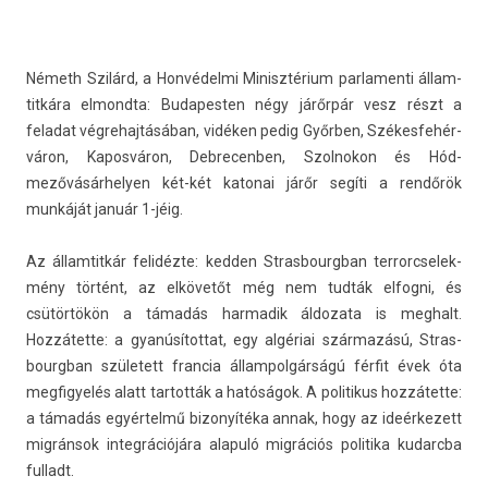
Németh Szilárd, a Honvédelmi Minisztérium par­lamen­ti állam­
titkára el­mondta: Budapest­en négy járőrpár vesz részt a
feladat vég­rehaj­tásában, vidéken pedig Győrben, Székes­fehér­
váron, Kapos­váron, De­brecenb­en, Szol­nokon és Hód­
mezővásár­hely­en két-két katonai járőr segíti a rendőrök
munkáját január 1-jéig.
Az állam­titkár felidézte: kedd­en Stras­bourgban ter­rorcselek­
mény történt, az elkövetőt még nem tudták el­fogni, és
csütörtökön a támadás har­madik áldozata is meg­halt.
Hozzátette: a gyanúsítot­tat, egy algériai származású, Stras­
bourgban született fran­cia állam­polgár­ságú férfit évek óta
meg­figyelés alatt tar­tották a hatóságok. A politikus hozzátette:
a támadás egyértelmű bi­zonyítéka annak, hogy az ideér­kezett
migránsok in­teg­rációjára al­apuló migrációs politika kudarcba
ful­ladt.