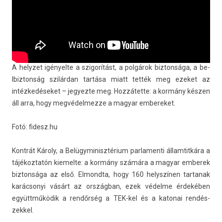
A helyzet igényel­te a szigorítást, a polgárok bi­zton­sága, a be­
lbiz­tonság szilárdan tartása miatt tették meg ezeket az
intézkedéseket – jegyez­te meg. Hozzátette: a kormány készen
áll arra, hogy meg­védel­mezze a magyar em­bereket.
Fotó: fidesz.hu
Kontrát Károly, a Be­lügyminisztérium par­lamen­ti állam­titkára a
tájékoz­tatón kiemel­te: a kormány számára a magyar em­berek
bi­zton­sága az első. El­mondta, hogy 160 helys­zín­en tar­tanak
karác­sonyi vásárt az országban, ezek védelme érdekében
együttműködik a rendőrség a TEK-kel és a katonai re­ndés­
zekkel.