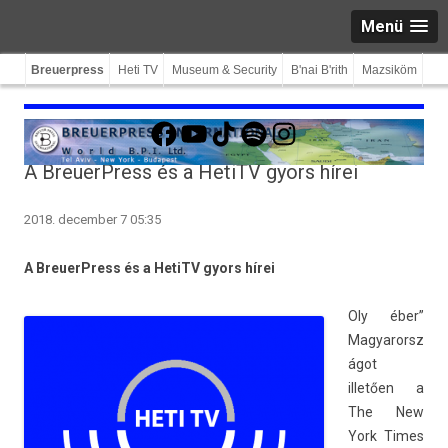
Menü
Breuerpress
Heti TV
Museum & Security
B'nai B'rith
Mazsiköm
Facebook
YouTube
TikTok
Spotify
Instagram
A BreuerPress és a HetiTV gyors hírei
2018. december 7 05:35
A BreuerPress és a HetiTV gyors hírei
Oly éber”
Magyarorsz
ágot
illetően a
The New
York Times