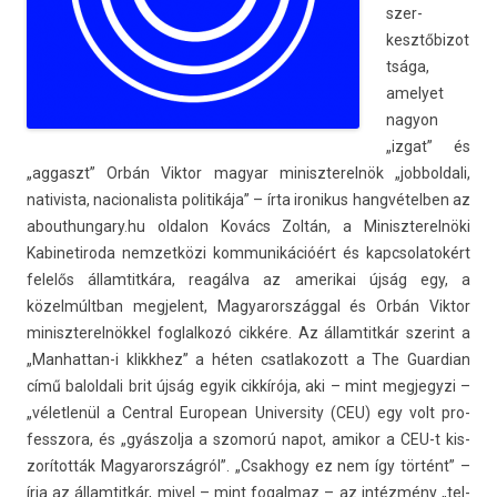
szer­
kesztőbizot
tsága,
amelyet
nagyon
„izgat” és
„ag­gaszt” Orbán Vik­tor magyar miniszterel­nök „job­boldali,
nativis­ta, nacionalis­ta politikája” – írta ir­onikus han­gvételb­en az
ab­out­hungary.­hu ol­dalon Kovács Zoltán, a Miniszterel­nöki
Kabinetiroda nem­zetközi kom­munikációért és kapcsolatokért
felelős állam­titkára, reagálva az amerikai újság egy, a
közelmúltban meg­jelent, Magyarországg­al és Orbán Vik­tor
miniszterel­nökkel fog­lalkozó cikkére. Az állam­titkár szerint a
„Manhattan-i klikkhez” a héten csat­lakozott a The Guar­dian
című balol­dali brit újság egyik cikkírója, aki – mint meg­jegyzi –
„vélet­lenül a Centr­al European Uni­vers­ity (CEU) egy volt pro­
fesszora, és „gyás­zolja a szomorú napot, amikor a CEU-t kis­
zorítot­ták Magyarország­ról”. „Csak­hogy ez nem így történt” –
írja az állam­titkár, mivel – mint fogal­maz – az intézmény „tel­