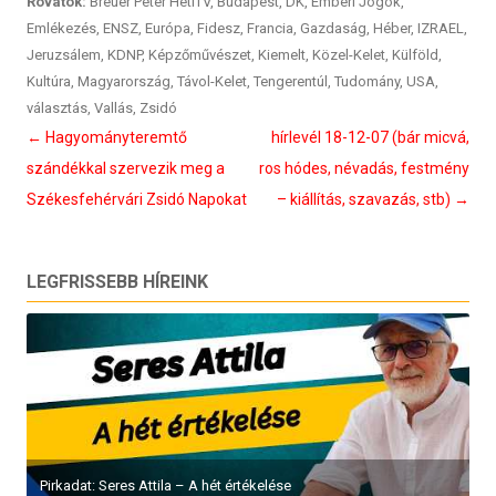
Rovatok:
Breuer Péter HetiTV
,
Budapest
,
DK
,
Emberi Jogok
,
Emlékezés
,
ENSZ
,
Európa
,
Fidesz
,
Francia
,
Gazdaság
,
Héber
,
IZRAEL
,
Jeruzsálem
,
KDNP
,
Képzőművészet
,
Kiemelt
,
Közel-Kelet
,
Külföld
,
Kultúra
,
Magyarország
,
Távol-Kelet
,
Tengerentúl
,
Tudomány
,
USA
,
választás
,
Vallás
,
Zsidó
Bejegyzés
←
Hagyományteremtő
hírlevél 18-12-07 (bár micvá,
navigáció
szándékkal szervezik meg a
ros hódes, névadás, festmény
Székesfehérvári Zsidó Napokat
– kiállítás, szavazás, stb)
→
LEGFRISSEBB HÍREINK
Pirkadat: Seres Attila – A hét értékelése