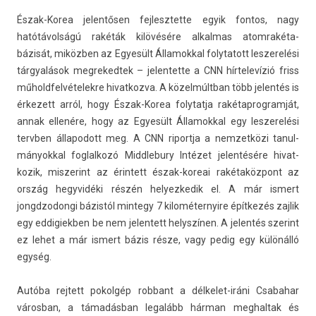
Észak-Korea jelen­tős­en fej­lesztet­te egyik fon­tos, nagy
hatótávolságú rakéták kilövésére al­kal­mas atomrakéta-
bázisát, miközben az Egyesült Államokk­al folytatott les­zerelési
tárgyalások meg­reked­tek – jelen­tette a CNN hír­televízió friss
műholdfel­vételek­re hivat­kozva. A közelmúltban több jelen­tés is
érkezett arról, hogy Észak-Korea folytat­ja rakétap­rogram­ját,
annak ellenére, hogy az Egyesült Államokk­al egy les­zerelési
tervb­en állapodott meg. A CNN riportja a nem­zetközi tanul­
mányokk­al fog­lalkozó Mid­dlebu­ry Intézet jelen­tésére hivat­
kozik, mis­zerint az érin­tett észak-koreai rakétaközpont az
ország hegyvidéki részén helyez­kedik el. A már is­mert
jongdzodon­gi bázistól min­tegy 7 kilométer­nyire építkezés zaj­lik
egy ed­digiekb­en be nem jelen­tett helys­zín­en. A jelen­tés szerint
ez lehet a már is­mert bázis része, vagy pedig egy különálló
egység.
Autóba re­jtett pokol­gép rob­bant a délkelet-iráni Csabahar
város­ban, a támadásban legalább hárman meg­haltak és