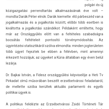
polgári és új
közigaz­gatási per­rendtar­tás al­kal­mazásának éve volt –
mondta Darák Péter elnök. Darák kiemel­te: élő párbeszéd van a
jogal­kalmazás és a jogal­kotás között, előbbi több esetb­en is
kivál­totta a jogal­kotási szándékot. Példaként említette, hogy
már az Országgyűlés előtt van a feltételes szabad­ságra
bocsátás fel­tételeit pon­tosító törvénymódosítás. Az
ügyintézési statisztikáról szólva el­mondta: mind­en jog­terület­en
több ügyet fejez­tek be ebben a félévben, mint amen­nyi
érkezett hozzájuk; az ügyeket a Kúria általában egy éven belül
lezárja.
Dr. Baj­kai István, a Fidesz országgyűlési kép­viselője a Heti Tv
Pir­kadat című műsorában beszélt erzsébetvárosi feladatairól,
de mel­lette szóba kerültek aktuális par­lamen­ti és egyéb
politikai ügyek is.
A politikus felidézte az Erzsébetvárosi Zsidó Történeti Tár