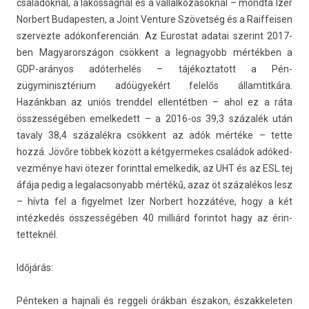
családoknál, a lakos­ságnál és a vál­lalkozások­nál – mondta Izer
Nor­bert Budapest­en, a Joint Ven­ture Szövetség és a Raif­feis­en
szer­vezte adókon­feren­cián. Az Euros­tat adatai szerint 2017-
ben Magyarországon csökkent a leg­nagyobb mértékben a
GDP-arányos adóter­helés – tájékoz­tatott a Pén­
zügyminisztérium adóügyekért felelős állam­titkára.
Hazánkban az uniós trenddel el­lentétb­en – ahol ez a ráta
összes­ségéb­en em­el­kedett – a 2016-os 39,3 százalék után
tava­ly 38,4 százalékra csökkent az adók mértéke – tette
hozzá. Jövőre többek között a két­gyer­mekes családok adóked­
vezménye havi ötezer forintt­al em­el­kedik, az UHT és az ESL tej
áfája pedig a legalac­sonyabb mértékű, azaz öt százalékos lesz
– hívta fel a figyel­met Izer Nor­bert hozzátéve, hogy a két
intézkedés összes­ségéb­en 40 milliárd forin­tot hagy az érin­
tettek­nél.
Időjárás:
Pén­tek­en a haj­nali és re­ggeli órákban északon, észak­kelet­en