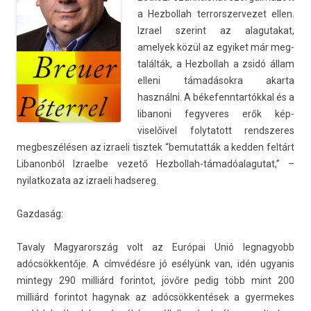
a Hez­bollah ter­rorszer­vezet ellen.
Iz­rael szerint az al­agutakat,
amelyek közül az egyiket már meg­
talál­ták, a Hez­bollah a zsidó állam
el­leni támadásokra akar­ta
használni. A békefenntar­tókk­al és a
li­banoni fegyveres erők kép­
viselőivel folytatott re­ndszeres
meg­beszélés­en az iz­raeli tisztek “be­mutat­ták a kedd­en feltárt
Li­banon­ból Iz­rael­be vezető Hezbollah-támadóalagutat,” –
nyilat­kozata az iz­raeli had­sereg.
Gaz­daság:
Tava­ly Magyarország volt az Európai Unió leg­nagyobb
adócsökkentője. A címvédésre jó esélyünk van, idén ugyanis
min­tegy 290 milliárd forin­tot, jövőre pedig több mint 200
milliárd forin­tot hagynak az adócsökkentések a gyer­mekes