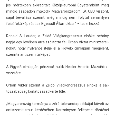
jes mértékben akkreditált Közép-európai Egyetem­ként még
min­dig szabadon működik Magyarországon”. „A CEU vis­zont,
saját be­val­lása szerint, még min­dig nem folytat sem­mily­en
felsőfokú képzést az Egyesült Államok­ban” – teszi hozzá.
Ronald S. Laud­er, a Zsidó Világ­kongresszus elnöke néhány
napja egy levélben arra szólította fel Orbán Vik­tor miniszterel­
nököt, hogy nyilvános ítélje el a Figyelő címlapján meg­jelent,
szerin­te anti­szemita képet.
A Figyelő címlapján pénzeső hul­lik Heisl­er András Mazsihisz-
vezetőre.
Orbán Vik­tor szerint a Zsidó Világ­kongresszus elnöke a saj­
tószabad­ság korlátozását kérte tőle.
„Magyarország kormánya a zéró toleran­cia politikáját követi az
anti­szemitiz­mus kérdésében. Kormányom fellépése, döntései