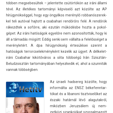
többen meg­sebesül­tek – jelen­tette csütörtökön az iráni állami
tévé. Az illetékes tar­tományi kép­viselő azt közölte az AP
hírügynökséggel, hogy egy öngyil­kos merénylő rob­banós­zerek­
kel teli autóval haj­tott a csabahari rendőrőrs felé. A rendőrök
rákezdtek a sofőrre, aki ezután működésbe hozta a pokol­
gépet. Az iráni hatóságok egyelőre nem azonosítot­ták, hogy ki
áll a támadás mögött. Eddig senki sem vál­lalta a felelősséget a
merényletért. A dpa hírügynökség értesülései szerint a
hatóságok ter­rorcselek­ményként kezelik az ügyet. A délkelet-
iráni Csabahar kikötőváros a síita többségű Irán Szisztán-
Beludzsisztán tar­tományában helyez­kedik el, ahol a szun­niták
van­nak többségben.
Az iz­raeli had­sereg közölte, hogy
in­for­málta az ENSZ békefenntar­
tókat és a li­banoni tisztviselőket az
északi határnál lévő al­agutak­ról,
miközben Jeruz­sálem új nem­
zetközi szankciókat szor­galmazott