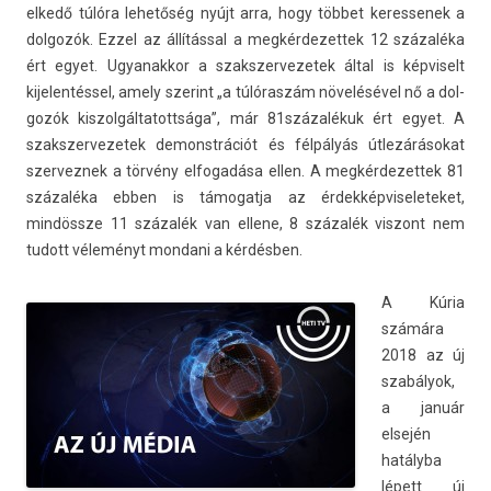
el­kedő túlóra lehetőség nyújt arra, hogy többet keres­senek a
dol­gozók. Ezzel az állítással a meg­kérdezet­tek 12 százaléka
ért egyet. Ugyanak­kor a szakszer­vezetek által is kép­viselt
kijelen­téssel, amely szerint „a túlóraszám növelésével nő a dol­
gozók kis­zolgál­tatottsága”, már 81százalékuk ért egyet. A
szakszer­vezetek de­monstrációt és félpályás útlezárásokat
szer­veznek a törvény el­fogadása ellen. A meg­kérdezet­tek 81
százaléka ebben is támogat­ja az érdek­képviseleteket,
mindössze 11 százalék van el­lene, 8 százalék vis­zont nem
tudott véleményt mon­dani a kérdésben.
A Kúria
számára
2018 az új
szabályok,
a január
elsején
hatályba
lépett új