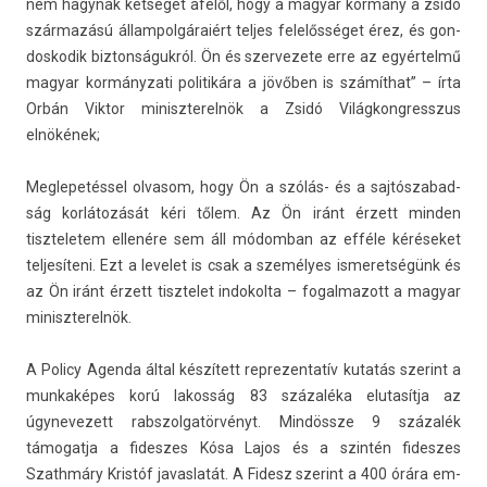
nem hagynak kétséget afelől, hogy a magyar kormány a zsidó
származású állam­polgáraiért tel­jes felelősséget érez, és gon­
doskodik bi­zton­ságuk­ról. Ön és szer­vezete erre az egyértelmű
magyar kor­mányzati politikára a jövőben is számíthat” – írta
Orbán Vik­tor miniszterel­nök a Zsidó Világ­kongresszus
elnökének;
Meg­lepetés­sel ol­vasom, hogy Ön a szólás- és a saj­tószabad­
ság korlátozását kéri tőlem. Az Ön iránt érzett mind­en
tiszteletem ellenére sem áll módom­ban az efféle kéréseket
tel­jesíteni. Ezt a levelet is csak a személyes is­meret­ségünk és
az Ön iránt érzett tisztelet in­dokol­ta – fogal­mazott a magyar
miniszterel­nök.
A Poli­cy Agen­da által készített re­prezen­tatív kutatás szerint a
mun­kaképes korú lakos­ság 83 százaléka elutasít­ja az
úgynevezett rabszol­gatör­vényt. Mindössze 9 százalék
támogat­ja a fides­zes Kósa Lajos és a szintén fides­zes
Szathmá­ry Kristóf javas­latát. A Fidesz szerint a 400 órára em­