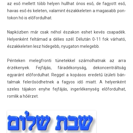
az eső mel­lett több hely­en hullhat ónos eső, de fagyott eső,
havas eső és kelet­en, valamint észak­kelet­en a magasabb pon­
tokon hó is előfor­dulhat.
Napközben már csak néhol északon eshet kevés csapadék.
Helyen­ként feltámad a délies szél. Délután 0-11 fok várható,
észak­kelet­en lesz hidegebb, nyugaton melegebb.
Pén­tek­en melegfron­ti tünetek­kel számol­hatnak az arra
érzékenyek. Fejfájás, fáradékonyság, de­kon­centráltság
egyaránt előfor­dulhat. Re­ggel a kopásos eredetű ízületi bán­
talmak felerősöd­hetnek a fagyos idő miatt. A helyen­ként
szeles tájakon enyhe fejfájás, in­ger­lékenység előfor­dulhat,
rom­lik a hőérzet.