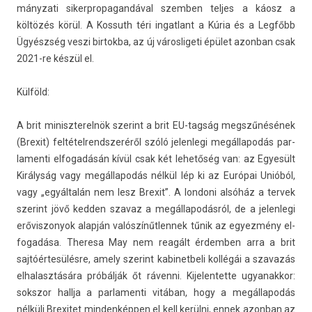
mányzati sikerpropagan­dáv­al szemb­en tel­jes a káosz a
költözés körül. A Kos­suth téri in­gat­lant a Kúria és a Legfőbb
Ügyészség veszi bi­rtok­ba, az új város­ligeti épület azon­ban csak
2021-re készül el.
Külföld:
A brit miniszterel­nök szerint a brit EU-tagság megszűnésének
(Brexit) fel­tétel­rendszeréről szóló jelen­legi megál­lapodás par­
lamen­ti el­fogadásán kívül csak két lehetőség van: az Egyesült
Királyság vagy megál­lapodás nélkül lép ki az Európai Unióból,
vagy „egyáltalán nem lesz Brexit”. A lon­doni alsóház a ter­vek
szerint jövő kedd­en szavaz a megál­lapodás­ról, de a jelen­legi
erővis­zonyok alapján valós­zínűt­lennek tűnik az egyez­mény el­
fogadása. Theresa May nem reagált érdemb­en arra a brit
sajtóértesülésre, amely szerint kabinet­beli kollégái a szavazás
el­halasztására próbálják őt rávenni. Kijelen­tette ugyanak­kor:
sokszor hallja a par­lamen­ti vitában, hogy a megál­lapodás
nélküli Brexitet min­denképp­en el kell kerülni, ennek azon­ban az