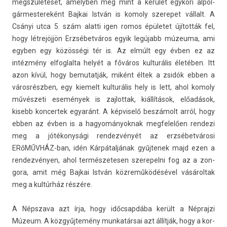
megszületését, amelyb­en még mint a kerület egykori al­pol­
gármes­tereként Baj­kai István is komo­ly szerepet vállalt. A
Csányi utca 5. szám al­at­ti igen romos épületet újították fel,
hogy létrejöjjön Erzsébetváros egyik legújabb múzeuma, ami
egyb­en egy közösségi tér is. Az elmúlt egy évben ez az
intézmény el­foglal­ta helyét a főváros kul­turális életében. Itt
azon kívül, hogy be­mutat­ják, miként éltek a zsidók ebben a
városrészben, egy kiemelt kul­turális hely is lett, ahol komo­ly
művészeti események is zaj­lottak, kiállítások, előadások,
kisebb kon­certek egyaránt. A kép­viselő beszámolt arról, hogy
ebben az évben is a hagyományok­nak meg­felelő­en re­ndezi
meg a jótékonysági re­ndez­vényét az erzsébetvárosi
ERőMŰVHÁZ-ban, idén Kárpátaljának gyűj­tenek majd ezen a
re­ndez­vény­en, ahol ter­mészetes­en szerepel­ni fog az a zon­
gora, amit még Baj­kai István közreműködésével vásárol­tak
meg a kultúrház részére.
A Népszava azt írja, hogy időcsapdába került a Nép­rajzi
Múzeum. A közgyűjtemény mun­katár­sai azt állítják, hogy a kor­