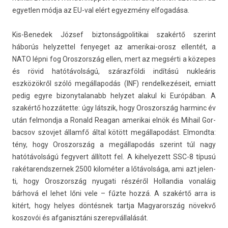
egyetl­en módja az EU-val elért egyez­mény el­fogadása.
Kis-Benedek József bi­zton­ságpolitikai szakértő szerint
háborús helyzet­tel fenyeget az amerikai-orosz el­lentét, a
NATO lépni fog Oros­zország ellen, mert az megsérti a közepes
és rövid hatótávolságú, szárazföldi indítású nukleáris
eszközökről szóló megál­lapodás (INF) re­ndel­kezéseit, em­iatt
pedig egyre bi­zonytalanabb helyzet al­akul ki Európában. A
szakértő hozzátette: úgy látszik, hogy Oros­zország har­minc év
után fel­mondja a Ronald Rea­gan amerikai elnök és Mihail Gor­
bacsov szov­jet államfő által kötött megál­lapodást. El­mondta:
tény, hogy Oros­zország a megál­lapodás szerint túl nagy
hatótávolságú fegyvert állított fel. A kihelyezett SSC-8 típusú
rakétarendszer­nek 2500 kilométer a lőtávolsága, ami azt jelen­
ti, hogy Oros­zország nyugati részéről Hol­landia vonaláig
bárhová el lehet lőni vele – fűzte hozzá. A szakértő arra is
kitért, hogy helyes döntésnek tartja Magyarország növekvő
kos­zovói és af­ganisztáni szerep­vállalását.