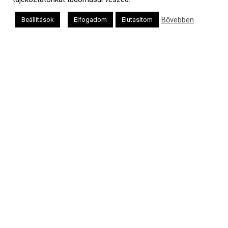
Bővebben
Beállítások
Elfogadom
Elutasítom
a
médiaszolgáltatási
tevékenységét a