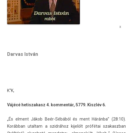
x
Darvas István
K“K,
Vájécé hetis­zakasz 4. kom­mentár, 5779. Kiszlév 6.
„És el­ment Jákob Beér-Sébából és ment Háránba” (28:10).
Korábban utal­tam a szidrához kijelölt prófétai szakaszban