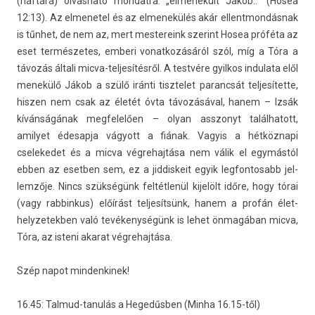
(háftárá) ol­vasható mon­datra: „el­menekült Jákob..” (Hosea
12:13). Az el­menetel és az el­menekülés akár el­lentmon­dásnak
is tűnhet, de nem az, mert mes­tereink szerint Hosea próféta az
eset ter­mészetes, em­beri vonat­kozásáról szól, míg a Tóra a
távozás általi micva-teljesítésről. A testvére gyil­kos in­dulata elől
menekülő Jákob a szülő iránti tisztelet para­ncsát tel­jesítet­te,
hisz­en nem csak az életét óvta távozásával, hanem – Izsák
kívánságának meg­felelő­en – olyan as­szonyt talál­hatott,
amilyet éde­sap­ja vágyott a fiának. Vagyis a hétköznapi
cselekedet és a micva vég­rehaj­tása nem válik el egymástól
ebben az esetb­en sem, ez a jid­diskeit egyik leg­fontosabb jel­
lemzője. Nincs szükségünk feltétlenül kijelölt időre, hogy tórai
(vagy rab­binkus) előírást tel­jesít­sünk, hanem a profán élet­
helyzetekb­en való tevékenységünk is lehet önmagában micva,
Tóra, az is­teni akarat vég­rehaj­tása.
Szép napot min­denkinek!
16.45: Talmud-tanulás a Hegedűsben (Minha 16.15-től)