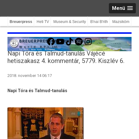
Menü
Breuerpress
Heti TV
Museum & Security
B'nai B'rith
Mazsiköm
Facebook
YouTube
TikTok
Spotify
Instagram
Napi Tóra és Talmud-tanulás Vájécé
hetiszakasz 4. kommentár, 5779. Kiszlév 6.
2018. november 14 06:17
Napi Tóra és Talmud-tanulás