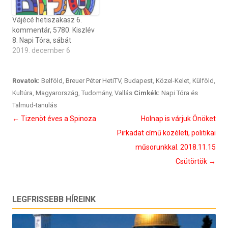
Vájécé hetiszakasz 6.
kommentár, 5780. Kiszlév
8. Napi Tóra, sábát
2019. december 6
Rovatok:
Belföld
,
Breuer Péter HetiTV
,
Budapest
,
Közel-Kelet
,
Külföld
,
Kultúra
,
Magyarország
,
Tudomány
,
Vallás
Cimkék:
Napi Tóra és
Talmud-tanulás
Bejegyzés
←
Tizenöt éves a Spinoza
Holnap is várjuk Önöket
navigáció
Pirkadat című közéleti, politikai
műsorunkkal. 2018.11.15
Csütörtök
→
LEGFRISSEBB HÍREINK