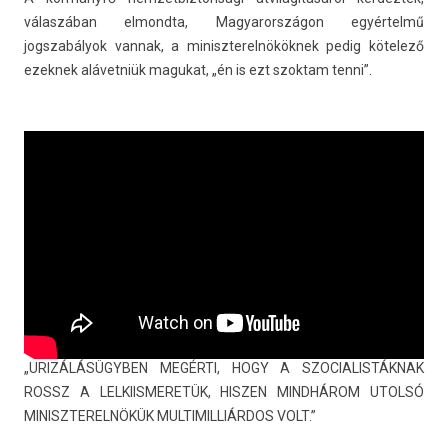
válaszában el­mondta, Magyarországon egyértelmű
jogszabályok van­nak, a miniszterel­nökök­nek pedig kötelező
ezek­nek alávetniük magukat, „én is ezt szok­tam tenni”.
„URIZÁLÁSÜGYBEN MEGÉRTI, HOGY A SZOCIALIS­TÁKNAK
ROSSZ A LEL­KIIS­MERETÜK, HISZ­EN MINDHÁROM UTOLSÓ
MINISZTEREL­NÖKÜK MULTI­MIL­LIÁR­DOS VOLT.”