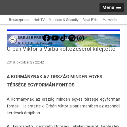
Menü
Breuerpress
Heti TV
Museum & Security
B'nai B'rith
Mazsiköm
Facebook
YouTube
TikTok
Spotify
Instagram
Orbán Viktor a Várba költözéséről kifejtette
2018. október 29 22:42
A KORMÁNYNAK AZ ORSZÁG MINDEN EGYES
TÉRSÉGE EGYFORMÁN FONTOS
A kormánynak az ország mind­en egyes térsége egyfor­mán
fon­tos – jelen­tette ki Orbán Vik­tor a par­lamentb­en az azon­nali
kérdések órájában.
A kormányfő nem­zetbiz­tonsági átvilágításáról kérdezték,