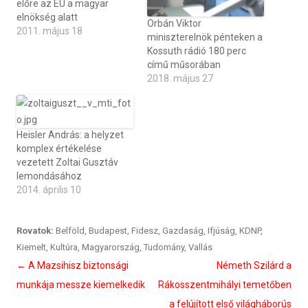
előre az EU a magyar
elnökség alatt
Orbán Viktor
2011. május 18
miniszterelnök pénteken a
Kossuth rádió 180 perc
című műsorában
2018. május 27
Heisler András: a helyzet
komplex értékelése
vezetett Zoltai Gusztáv
lemondásához
2014. április 10
Rovatok:
Belföld
,
Budapest
,
Fidesz
,
Gazdaság
,
Ifjúság
,
KDNP
,
Kiemelt
,
Kultúra
,
Magyarország
,
Tudomány
,
Vallás
Bejegyzés
←
A Mazsihisz biztonsági
Németh Szilárd a
navigáció
munkája messze kiemelkedik
Rákosszentmihályi temetőben
a felújított első világháborús