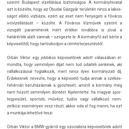
szerint Budapest vízellátása bi­zton­ságos. A kor­mányhivat­al
azt is közölte, hogy az Óbudai Gázgyár területén nincs a lakos­
ságot ellátó vízbázis, ezért az eset nem fenyegeti a főváros
ivóvízellátását – közölte. A Fővárosi Vízművek szerint a
vizsgált paraméterek mért értékei továbbra is jóval a
határérték alatt van­nak – szögezte le. A kormányfő azt kérte a
kép­viselőtől, hogy tar­tózkod­jon a rém­hírter­jesztés­től.
Orbán Vik­tor egy job­bikos kép­viselőnek adott válaszában el­
mondta, hogy sem­mily­en díjat nem tud odaítéli sen­kinek, aki
vál­lalkozáss­al fog­lalkozik, mert nincs ilyen kor­mányzati díj.
Érdekes­nek nevez­te, hogy a kép­viselő tudja annak a székes­
fehér­vári beruházásnak a győztesét, amiről a kormány még
nem hozott sem­mily­en döntést. Kijelen­tette: ha magyar spor­
tegyesület, spor­toló, művész, tudós vagy vál­lalkozó nem­
zetközi eseményen vesz részt, akkor oda el fog menni, ha ezt
a munkája lehetővé teszi.
Orbán Vik­tor a BMW-gyárról egy szocialis­ta kép­viselőnek adott