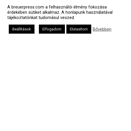
A breuerpress.com a felhasználói élmény fokozása
érdekében sütiket alkalmaz. A honlapunk használatával
tájékoztatónkat tudomásul veszed.
Bővebben
Beállítások
Elfogadom
Elutasítom
a
médiaszolgáltatási
tevékenységét a
Médiatanács a
Médiatanács
Támogatási
Programja
keretében
támogatja
Kapcsolat
Adatvédelem
Impresszum
Hirdetési árlista