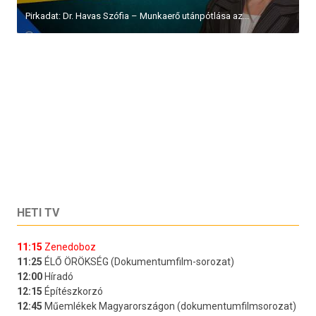
Pirkadat: Dr. Havas Szófia – Munkaerő utánpótlása az...
HETI TV