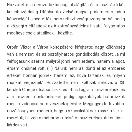
Hozzátette: a nem­zetbiz­tonsági átvilágítás és a lusztráció két
különböző dolog. Utób­binak az első magyar par­la­ment mind­en
kép­viselőjét al­ávetet­ték, nem­zetbiz­tonsági szem­pontból pedig
a közjogi méltóságok az Al­kot­mányvédel­mi Hivat­al folyamatos
meg­figyelése alatt állnak – közölte.
Orbán Vik­tor a Várba költözéséről kifej­tette: nagy különbség
van a nem­zeti és az osztályhar­cos gon­dolkodás között, „a mi
fel­fogásunk szerint mélyről jönni nem érdem, hanem állapot,
érdem önöknél volt. (…) Nálunk nem az dönti el az em­berek
értékét, hon­nan jönnek, hanem az, hová tar­tanak, és mily­en
munkát végez­nek”. Hozzátette, nem költözik sehová, a XII.
kerületi Cinege utcában lakik, és ott is fog, a miniszterel­nöki és
a miniszteri mun­kahelyeket pedig jogszabályok határozzák
meg, re­ziden­ciát nem vesznek igénybe. Meg­jegyez­te továbbá:
urizálásügyben megérti, hogy a szocialis­táknak rossz a lel­kiis­
meretük, hisz­en mindhárom utolsó miniszterel­nökük multi­mil­
liár­dos volt.