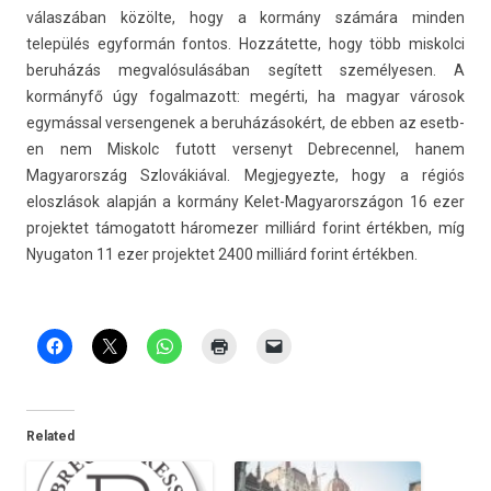
válaszában közölte, hogy a kormány számára mind­en
település egyfor­mán fon­tos. Hozzátette, hogy több mis­kol­ci
beruházás meg­valósulásában segített személyes­en. A
kormányfő úgy fogal­mazott: megérti, ha magyar városok
egymással ver­sengenek a beruházásokért, de ebben az esetb­
en nem Mis­kolc futott ver­senyt De­brecen­nel, hanem
Magyarország Szlovákiával. Meg­jegyez­te, hogy a régiós
eloszlások alapján a kormány Kelet-Magyarországon 16 ezer
pro­jek­tet támogatott háromez­er milliárd forint értékben, míg
Nyugaton 11 ezer pro­jek­tet 2400 milliárd forint értékben.
Related