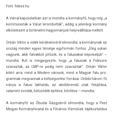
Fotó: fidesz.hu
A Várral kapcsolat­ban azt is mondta a kormányfő, hogy míg „a
kom­munis­ták a Várat lerom­bolták”, addig a jelen­legi kormány
el­kötelezett a történelmi hagyományok helyreál­lítása mel­lett.
Orbán Vik­tor a vidék kérdésköréről el­mondta: a kormánynak az
ország mind­en egyes térsége egyfor­mán fon­tos. „Elég sokan
vagyunk, akik fal­vakból jöttünk, és a falusiakat kép­visel­jük” –
mondta. Azt is meg­jegyez­te, hogy „a falusiak a Fideszre
szavaz­tak, az LMP-re pedig nem szavaz­tak”. Orbán Vik­tor
kitért arra: mind a Modern városok, mind a Magyar falu pro­
gram­nak meg­vannak a költségvetési forrásai. Utóbbi három fő
iránya a falusi lak­hatás, az al­sóbbrendű utak felújítása,
valamint óvodák, bölcsődék építése, bővítése – mondta.
A kormányfő az Óbudai Gázgyárról el­mondta, hogy a Pest
Megyei Kor­mányhivat­al és a Fővárosi Vízművek tájékoz­tatása