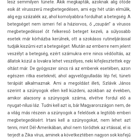
lesz sem­mily­en tünete. Akik meg­kapták, azok­nak alig ötöde
esik át vírussz­erű meg­betegedés­en, ami egy hét után elmúlik,
alig egy százalék az, ahol komolyabbra for­dulhat a bet­eg­ség. A
bet­eg­séget nem is­meri fel a házior­vos, ő „csupán” a vírusos
meg­betegedés­sel őt fel­kereső bet­eget kezeli, a súlyosabb
esetek már kórházba kerülnek, ott a szokásos rutinel­járáss­al
tudják kiszűrni ezt a bet­eg­séget. Miután az em­ber­re nem jelent
veszélyt a bet­eg­ség, ezért számukra erre nincs védőoltás, az
állatok közül a lovak­ra lehet veszélyes, neki kifej­lesztet­tek egy
oltást már. De gyógysz­er sincs rá az em­berek esetében, azon
egészen ritka esetek­nél, ahol agyvelőgyul­ladás lép fel, tüneti
terápiát al­kal­maznak. Ami a megol­dást il­leti, Szlávik János
szerint a szúnyogok ellen kell küzdeni, azok­ban az évekb­en,
amikor al­ac­sony a szúnyogok száma, elvétve for­dul elő a
nyugat-nílusi láz. Tudni kell azt is, bár Magyarországon nem, de
a világ más részein a szúnyogok a felelősek a legtöbb em­beri
meg­betegedésért. Ir­tani kell a szúnyogokat, nem lehet azt
tenni, mint Dél-Amerikában, ahol nem törődtek az irtással, el is
ter­jedt a Zika vírus, aminek a követ­keztéb­en nagyon sok kis­fejű