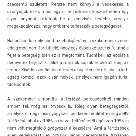
csec­semő született. Per­sze nem könnyű a védekezés a
szúnyogok ellen, most egy új tech­nikának köszönhetően egy
olyan an­yagot jut­tatnak be a vérszívók testébe, amelyik
megakadályoz­za, hogy em­ber­re ter­jesszék a bet­eg­ségeket.
Hason­lóan komo­ly gond az ebolajár­vány, a szakemb­er szerint
eddig még nem for­dult elő, hogy egy évben kétszer is felütné a
fejét a bet­eg­ség, idén ez is megtörtént. Tudni kell, az ebolát a
denevérek ter­jesztik, tőlük a maj­mok kapják el, akiktől meg az
ember. Kísérleti védőoltás már van a baj ellen, de ott, ahol a bet­
eg­ség tom­bol, azok olyan helyek, amelyek nem igazán turis­
tacél­pontok.
A szakemb­er el­mondta, a fertőző bet­eg­ségek­től mind­en
ember fél, még az or­vosok is, főleg olyan bet­eg­ségek­től,
amelyek­re még nincs gyógysz­er. példaként említette meg a HIV
fertőzést, ahol az 1986-os hazai feltűnésétől egészen 1995-ig
nem volt meg­felelő gyógysz­er a kezelésre. Ami a fertőzések
el­leni védekezést il­leti, Szlávik János megem­lítet­te, Ázsiában