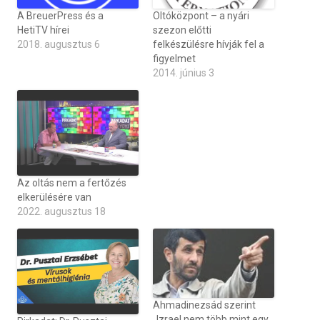
A BreuerPress és a
Oltóközpont – a nyári
HetiTV hírei
szezon előtti
2018. augusztus 6
felkészülésre hívják fel a
figyelmet
2014. június 3
Az oltás nem a fertőzés
elkerülésére van
2022. augusztus 18
Ahmadinezsád szerint
„Izrael nem több mint egy