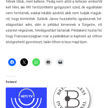
félnek tőlük, mint kel­lene. Pedig nem attól a kétezer em­ber­től
kell félni, aki HIV fertőzöttként gyógys­zert szed, ők egyáltalán
nem fertőznek, sokk­al inkább azoktól, akik nem tudják maguk­
ról, hogy érin­tettek. Szlávik János hozzátette, igyekez­nek fel­
világosítást adni, idén is például kimen­nek a Sziget­re, ott
szűrést végez­nek, fel­világosítást tar­tanak. Példaként hozta fel,
hogy Fran­ciaország­ban már a patikákban is kap­ható az otthon
el­végez­hető gyorsteszt, talán itthon is lesz majd ilyen.
Related