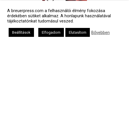
A breuerpress.com a felhasználói élmény fokozása
érdekében sütiket alkalmaz. A honlapunk használatával
Polgári naptár
tájékoztatónkat tudomásul veszed.
Bővebben
Beállítások
Elfogadom
Elutasítom
Héber naptár
אב
Oldalunkat a Mazsök támogatja