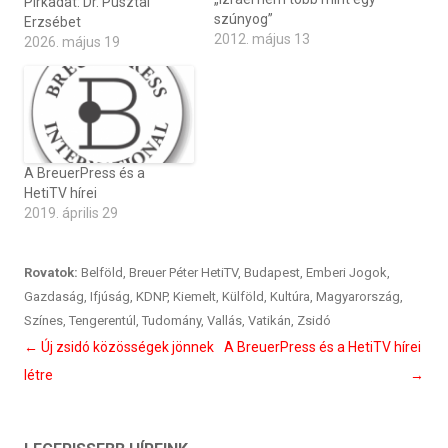
Pirkadat: Dr. Pusztai
szúnyog”
Erzsébet
2012. május 13
2026. május 19
A BreuerPress és a
HetiTV hírei
2019. április 29
Rovatok:
Belföld
,
Breuer Péter HetiTV
,
Budapest
,
Emberi Jogok
,
Gazdaság
,
Ifjúság
,
KDNP
,
Kiemelt
,
Külföld
,
Kultúra
,
Magyarország
,
Színes
,
Tengerentúl
,
Tudomány
,
Vallás
,
Vatikán
,
Zsidó
Bejegyzés
←
Új zsidó közösségek jönnek
A BreuerPress és a HetiTV hírei
navigáció
létre
→