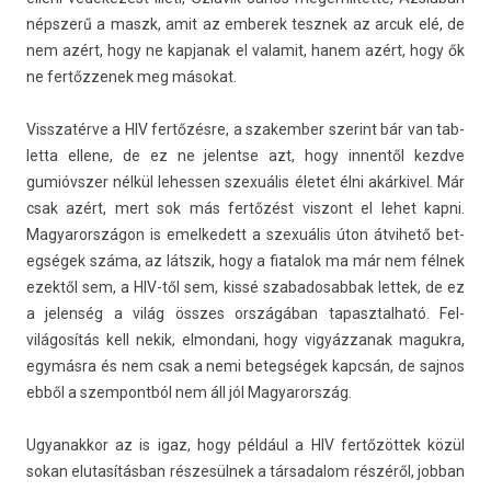
népszerű a maszk, amit az em­berek tesznek az arcuk elé, de
nem azért, hogy ne kap­janak el valamit, hanem azért, hogy ők
ne fer­tőzzenek meg másokat.
Visszatér­ve a HIV fertőzésre, a szakemb­er szerint bár van tab­
letta el­lene, de ez ne jelentse azt, hogy in­nen­től kezdve
gumióvszer nélkül lehess­en szexuális életet élni akár­kivel. Már
csak azért, mert sok más fertőzést vis­zont el lehet kapni.
Magyarországon is em­el­kedett a szexuális úton átvihető bet­
eg­ségek száma, az látszik, hogy a fiatalok ma már nem félnek
ezektől sem, a HIV-től sem, kissé szabadosab­bak let­tek, de ez
a jelen­ség a világ összes országában tapasztal­ható. Fel­
világosítás kell nekik, el­mondani, hogy vigyáz­zanak maguk­ra,
egymásra és nem csak a nemi bet­eg­ségek kapcsán, de saj­nos
ebből a szem­pontból nem áll jól Magyarország.
Ugyanak­kor az is igaz, hogy például a HIV fertőzöttek közül
sokan elutasítás­ban részesülnek a tár­sadalom részéről, job­ban