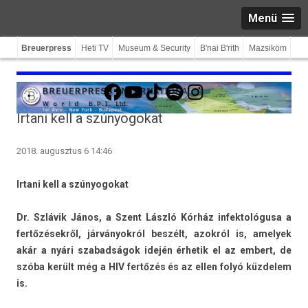
Menü
Breuerpress
Heti TV
Museum & Security
B'nai B'rith
Mazsiköm
Facebook
YouTube
TikTok
Spotify
Instagram
Irtani kell a szúnyogokat
2018. augusztus 6 14:46
Ir­tani kell a szúnyogokat
Dr. Szlávik János, a Szent László Kórház in­fek­tológusa a
fertőzésekről, járványokról beszélt, azokról is, amelyek
akár a nyári szabad­ságok idején érhetik el az em­bert, de
szóba került még a HIV fertőzés és az ellen folyó küz­delem
is.