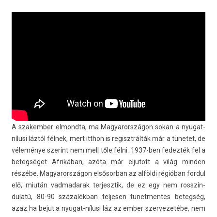
A szakemb­er el­mondta, ma Magyarországon sokan a nyugat-
nílusi láztól félnek, mert itthon is re­gisztrál­ták már a tünetet, de
véleménye szerint nem mell tőle félni. 1937-ben fedez­ték fel a
bet­eg­séget Afrikában, azóta már el­jutott a világ mind­en
részébe. Magyarországon el­sősor­ban az alföldi régióban for­dul
elő, miután vad­madarak ter­jesztik, de ez egy nem rosszin­
dulatú, 80-90 százalékban tel­jes­en tünet­mentes bet­eg­ség,
azaz ha bejut a nyugat-nílusi láz az ember szer­vezetébe, nem