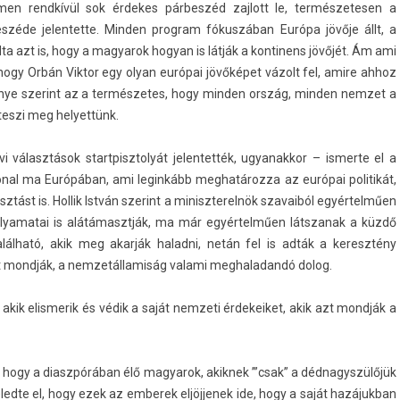
­en rendkívül sok érdekes párbeszéd zaj­lott le, ter­mészetes­en a
zéde jelen­tette. Mind­en pro­gram fókuszában Európa jövője állt, a
ndta azt is, hogy a magyarok hogyan is látják a kon­tinens jövőjét. Ám ami
n, hogy Orbán Vik­tor egy olyan európai jövőképet vázolt fel, amire ahhoz
nye szerint az a ter­mészetes, hogy mind­en ország, mind­en nem­zet a
teszi meg helyet­tünk.
választások startpisztolyát jelen­tették, ugyanak­kor – is­merte el a
von­al ma Európában, ami legin­kább meg­határoz­za az európai politikát,
ást is. Hol­lik István szerint a miniszterel­nök szavaiból egyértelműen
 folyamatai is al­átámasztják, ma már egyértelműen látszanak a küzdő
 található, akik meg akarják halad­ni, netán fel is adták a keresztény
azt mondják, a nem­zetál­lamiság valami meg­haladandó dolog.
kik elis­merik és védik a saját nem­zeti érdekeiket, akik azt mondják a
hogy a di­aszpórában élő magyarok, akik­nek ’”csak” a déd­nagys­zülőjük
­te el, hogy ezek az em­berek el­jöjjenek ide, hogy a saját hazájuk­ban