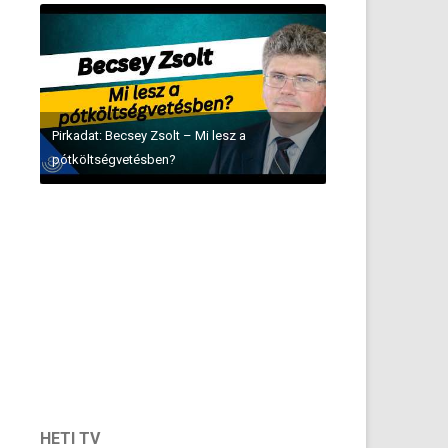
Pirkadat: Becsey Zsolt – Mi lesz a
pótköltségvetésben?
HETI TV