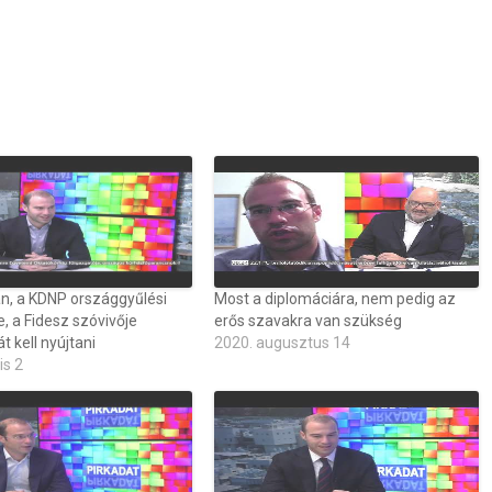
ván, a KDNP országgyűlési
Most a diplomáciára, nem pedig az
e, a Fidesz szóvivője
erős szavakra van szükség
vát kell nyújtani
2020. augusztus 14
is 2