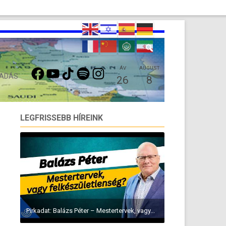
FACEBOOK
YOUTUBE
TIKTOK
SPOTIFY
INSTAGRAM
ÁV
AUGUST
 ADÁS
26
8
LEGFRISSEBB HÍREINK
Pirkadat: Balázs Péter – Mestertervek, vagy...