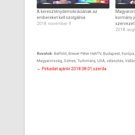
A kereszténydemokráciának az
Magyarorsz
embereket kell szolgálnia
kormány je
2018. november 9
szervezet
2018. aug
Rovatok:
Belföld
,
Breuer Péter HetiTV
,
Budapest
,
Európa
Magyarország
,
Színes
,
Tudomány
,
USA
,
választás
,
Vallá
Bejegyzés
←
Pirkadat ajánló 2018.08.01.szerda
navigáció