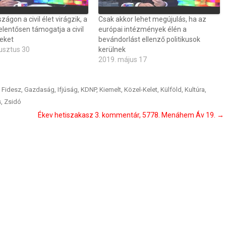
ágon a civil élet virágzik, a
Csak akkor lehet megújulás, ha az
lentősen támogatja a civil
európai intézmények élén a
eket
bevándorlást ellenző politikusok
usztus 30
kerülnek
2019. május 17
,
Fidesz
,
Gazdaság
,
Ifjúság
,
KDNP
,
Kiemelt
,
Közel-Kelet
,
Külföld
,
Kultúra
,
s
,
Zsidó
Ékev hetiszakasz 3. kommentár, 5778. Menáhem Áv 19.
→