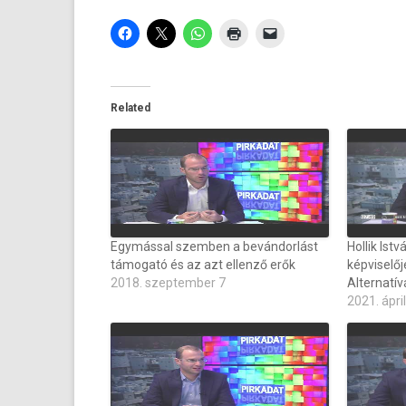
Related
Egymással szemben a bevándorlást
Hollik Ist
támogató és az azt ellenző erők
képviselőj
2018. szeptember 7
Alternatí
2021. ápril