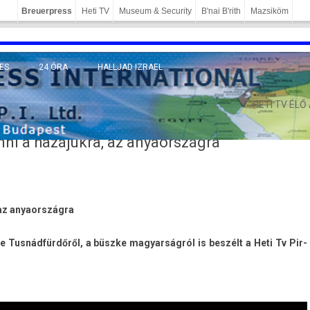
Breuerpress
Heti TV
Museum & Security
B'nai B'rith
Mazsiköm
ES
24 ÓRA
HALLJAD IZRAEL
MÁNY
HETI TV ÉLŐ
ni a hazájukra, az anyaországra
az an­yaország­ra
e Tusnádfürdőről, a büszke magyar­ságról is beszélt a Heti Tv Pir­