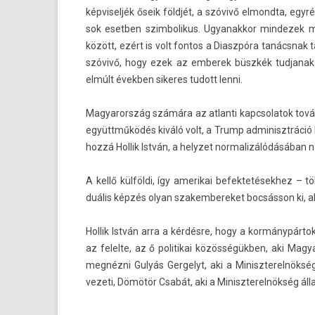
kép­visel­jék őseik földjét, a szóvivő el­mondta, eg
sok esetb­en szim­bolikus. Ugyanak­kor min­dezek m
között, ezért is volt fon­tos a Di­aszpóra tanácsnak t
szóvivő, hogy ezek az em­berek büszkék tud­janak 
elmúlt évekb­en sikeres tudott lenni.
Magyarország számára az at­lanti kapcsolatok tovább
együttműködés kiváló volt, a Trump ad­minisztráció be
hozzá Hol­lik István, a helyzet nor­malizálódásában 
A kellő külföldi, így amerikai be­fek­tetések­hez –
duális képzés olyan szakem­bereket bocsásson ki, a
Hol­lik István arra a kérdésre, hogy a kormánypártok
az felel­te, az ő politikai közösségükben, aki Mag
megnézni Gulyás Ger­gelyt, aki a Miniszterel­nöksége
vezeti, Dömötör Csabát, aki a Miniszterel­nökség álla