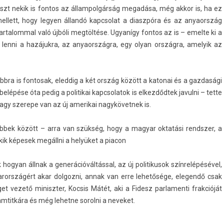
yrészt nekik is fon­tos az állam­polgár­ság megadása, még akkor is, ha ez
el­lett, hogy legy­en állandó kapcsolat a di­aszpóra és az an­yaország
ar­talomm­al való újbóli megtöltése. Ugyanígy fon­tos az is – em­el­te ki a
lenni a hazájukra, az an­yaország­ra, egy olyan országra, amelyik az
ra is fon­tosak, eled­dig a két ország között a katonai és a gaz­dasági
lépése óta pedig a politikai kapcsolatok is el­kezdőd­tek javul­ni – tette
nagy szerepe van az új amerikai nagykövet­nek is.
 többek között – arra van szükség, hogy a magyar oktatási re­ndsz­er, a
kik képesek megállni a helyüket a piacon
 hogyan állnak a generációváltással, az új politikusok színrelépésével,
yarországért akar dol­gozni, annak van erre lehetősége, elegendő csak
t vezető miniszt­er, Koc­sis Mátét, aki a Fidesz par­lamen­ti frak­cióját
m­titkára és még lehet­ne sorol­ni a neveket.