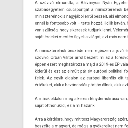
A szóvivő el­mondta, a Bálványosi Nyári Egyetem
szabadegyetem csúcspontját a miniszterel­nök bes
miniszterel­nök is nagyjából erről beszélt, aki el­mo
ennél is fon­tosabb volt – tette hozzá Hol­lik Istvá
van szükség, hogy sikeresek tud­junk lenni. Vélemé
saját érdekei mentén figyeli a világot, ezt más nem 
A miniszterel­nök beszéde nem egészen a jövő évi 
szóvivő, Orbán Vik­tor arról beszélt, mi az a törés­
éppen ezért meg­határoz­za majd a 2019-es EP választ
kiderül és ezt az elmúlt pár év európai politikai
felek. Az egyik ol­dalon az európai liberális elit
értékeket, akik a bevándorlás pártján állnak, akik 
A másik ol­dalon meg a kereszténydemok­rácia van, a
saját otthonuk­ról, ez a mi hazánk.
Arra a kérdésre, hogy mit tesz Magyarország azért, 
beszélte a magyart, de mégis a gyökereiket nem feled