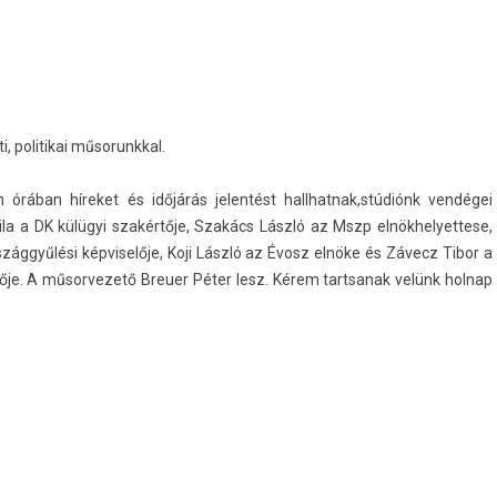
i, politikai műsorunkk­al.
 órában híreket és időjárás jelen­tést hallhat­nak,stúdiónk vendégei
ila a DK külügyi szakértője, Szakács László az Mszp el­nökhelyet­tese,
zággyűlési kép­viselője, Koji László az Évosz elnöke és Závecz Tibor a
je. A műsor­vezető Breu­er Péter lesz. Kérem tartsanak velünk hol­nap