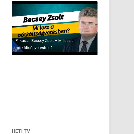
Pirkadat: Becsey Zsolt – Mi lesz a
pótköltségvetésben?
HETI TV