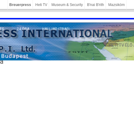
Breuerpress
Heti TV
Museum & Security
B'nai B'rith
Mazsiköm
ES
24 ÓRA
HALLJAD IZRAEL
MÁNY
HETI TV ÉLŐ
da