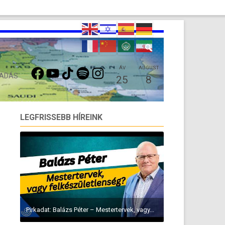
FACEBOOK
YOUTUBE
TIKTOK
SPOTIFY
INSTAGRAM
ÁV
AUGUST
 ADÁS
25
8
LEGFRISSEBB HÍREINK
Pirkadat: Balázs Péter – Mestertervek, vagy...