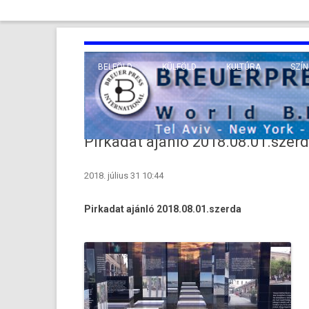
BELFÖLD
KÜLFÖLD
KULTÚRA
SZÍN
EURÓPA
TUDO
VALLÁS
KÖZEL-KELET
Pirkadat ajánló 2018.08.01.szer
TÁVOL-KELET
2018. július 31 10:44
TENGERENTÚL
Pir­kadat ajánló 2018.08.01.szerda