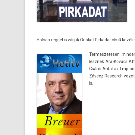
Hol­nap re­ggel is várjuk Önöket Pir­kadat című közélet
Ter­mészetes­en mind­en
lesznek Ara-Kovács At­t
Csárdi Antal az Lmp ors
Závecz Re­search vezető
is.