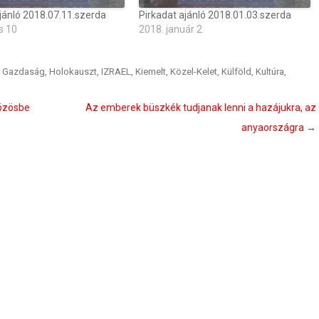
jánló 2018.07.11.szerda
Pirkadat ajánló 2018.01.03.szerda
s 10
2018. január 2
,
Gazdaság
,
Holokauszt
,
IZRAEL
,
Kiemelt
,
Közel-Kelet
,
Külföld
,
Kultúra
,
özösbe
Az emberek büszkék tudjanak lenni a hazájukra, az
anyaországra
→