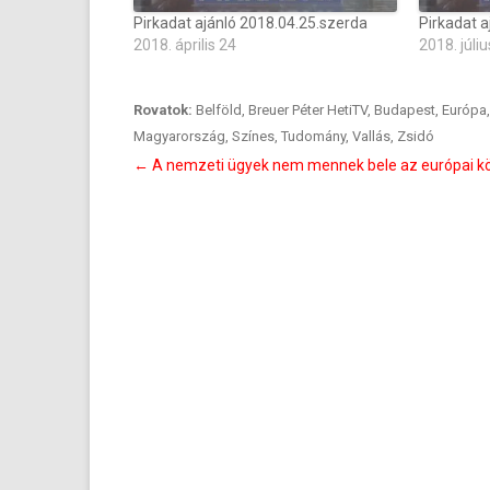
Pirkadat ajánló 2018.04.25.szerda
Pirkadat a
2018. április 24
2018. júliu
Rovatok:
Belföld
,
Breuer Péter HetiTV
,
Budapest
,
Európa
Magyarország
,
Színes
,
Tudomány
,
Vallás
,
Zsidó
Bejegyzés
←
A nemzeti ügyek nem mennek bele az európai k
navigáció