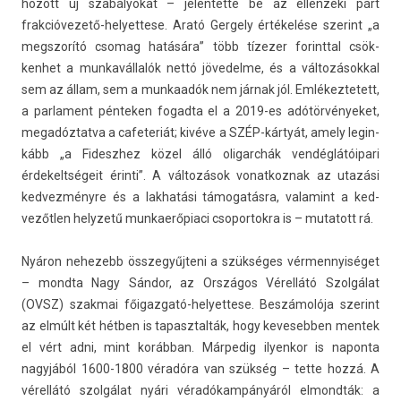
hozott új szabályokat – jelen­tette be az el­lenzéki párt
frakcióvezető-helyettese. Arató Ger­ge­ly értékelése szerint „a
megszorító csomag hatására” több tízezer forintt­al csök­
kenhet a mun­kavál­lalók nettó jövedel­me, és a vál­tozásokk­al
sem az állam, sem a mun­kaadók nem járnak jól. Em­lékez­tetett,
a par­la­ment pén­tek­en fogad­ta el a 2019-es adótör­vényeket,
megadóz­tatva a cafeteriát; kivéve a SZÉP-kártyát, amely legin­
kább „a Fideszhez közel álló oligarchák vendéglátóipari
érdekeltségeit érinti”. A változások vonat­koznak az utazási
ked­vezményre és a lak­hatási támogatásra, valamint a ked­
vezőtl­en helyzetű mun­kaerőpiaci csopor­tokra is – mutatott rá.
Nyáron nehezebb összegyűj­teni a szükséges vér­mennyiséget
– mondta Nagy Sándor, az Országos Vérellátó Szolgálat
(OVSZ) szak­mai főigazgató-helyettese. Beszámolója szerint
az elmúlt két hétben is tapasztal­ták, hogy kevesebb­en men­tek
el vért adni, mint korábban. Már­pedig il­yen­kor is napon­ta
nagyjából 1600-1800 véradóra van szükség – tette hozzá. A
vérellátó szolgálat nyári véradókampányáról el­mondták: a