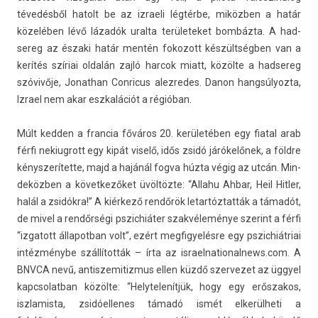
tévedésből hatolt be az iz­raeli légtérbe, miközben a határ
közelében lévő lázadók ural­ta területeket bombázta. A had­
sereg az északi határ mentén fokozott készültségben van a
kerítés szíriai oldalán zajló har­cok miatt, közölte a had­sereg
szóvivője, Jonat­han Con­ricus al­ez­redes. Danon han­gsúlyoz­ta,
Iz­rael nem akar eszkalációt a régióban.
Múlt kedd­en a fran­cia főváros 20. kerületében egy fiat­al arab
férfi nekiug­rott egy kipát viselő, idős zsidó járókelőnek, a földre
kénys­zerítet­te, majd a hajánál fogva húzta végig az utcán. Min­
deközb­en a követ­kezőket üvöltözte: “Al­lahu Ahbar, Heil Hitl­er,
halál a zsidókra!” A kiérkező rendőrök letar­tóztat­ták a támadót,
de mivel a rendőrségi pszic­hiát­er szakvéleménye szerint a férfi
“iz­gatott állapot­ban volt”, ezért meg­figyelés­re egy pszic­hiát­riai
intézménybe szállították – írta az
is­rael­national­news.com
. A
BNVCA nevű, anti­szemitiz­mus ellen küzdő szer­vezet az üggyel
kapcsolat­ban közölte: “Helytelenít­jük, hogy egy erős­zakos,
iszlamis­ta, zsidóel­lenes támadó ismét elkerülheti a