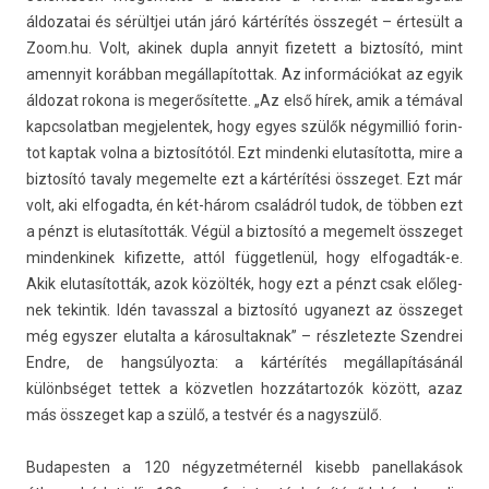
áldozatai és sérültjei után járó kártérítés összegét – értesült a
Zoom.hu. Volt, akinek dupla an­nyit fizetett a bi­ztosító, mint
amen­nyit korábban megál­lapítot­tak. Az in­for­mációkat az egyik
áldozat rokona is megerősítette. „Az első hírek, amik a témával
kapcsolat­ban meg­jelen­tek, hogy egyes szülők négymil­lió forin­
tot kap­tak volna a bi­ztosítótól. Ezt min­denki elutasítot­ta, mire a
bi­ztosító tava­ly megemel­te ezt a kártérítési összeget. Ezt már
volt, aki el­fogad­ta, én két-három családról tudok, de többen ezt
a pénzt is elutasítot­ták. Végül a bi­ztosító a megemelt összeget
min­denkinek kifizet­te, attól füg­getlenül, hogy elfogadták-e.
Akik elutasítot­ták, azok közölték, hogy ezt a pénzt csak előleg­
nek tekin­tik. Idén tavassz­al a bi­ztosító ugyanezt az összeget
még egysz­er elutal­ta a károsul­taknak” – részletez­te Szendrei
Endre, de han­gsúlyoz­ta: a kártérítés megállapításánál
különbséget tet­tek a köz­vetl­en hoz­zátar­tozók között, azaz
más összeget kap a szülő, a testvér és a nagys­zülő.
Budapest­en a 120 négyzet­méter­nél kisebb panel­lakások