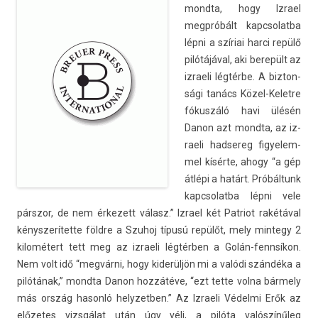
mondta, hogy Iz­rael
megpróbált kapcsolat­ba
lépni a szíriai harci repülő
pilótájával, aki berepült az
iz­raeli légtérbe. A bi­zton­
sági tanács Közel-Keletre
fókuszáló havi ülésén
Danon azt mondta, az iz­
raeli had­sereg figyelem­
mel kísérte, ahogy “a gép
átlépi a határt. Próbáltunk
kapcsolat­ba lépni vele
párszor, de nem érkezett válasz.” Iz­rael két Pat­riot rakétával
kénys­zerítet­te földre a Szuhoj típusú repülőt, mely min­tegy 2
kilométert tett meg az iz­raeli légtérben a Golán-fennsíkon.
Nem volt idő “megvárni, hogy kiderüljön mi a valódi szándéka a
pilótának,” mondta Danon hozzátéve, “ezt tette volna bármely
más ország hasonló helyzetb­en.” Az Iz­raeli Védelmi Erők az
előzetes vizsgálat után úgy véli, a pilóta valószínűleg