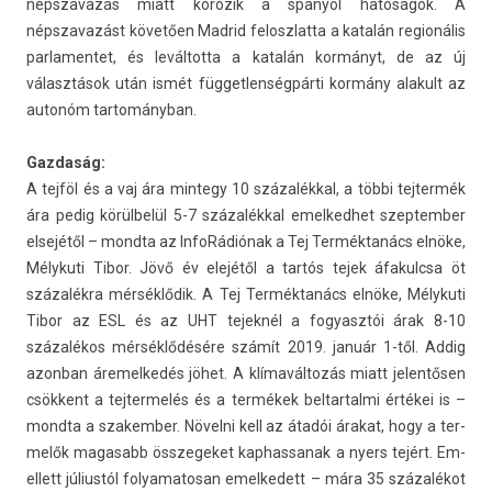
népszavazás miatt körözik a spanyol hatóságok. A
népszavazást követően Mad­rid feloszlat­ta a katalán re­gionális
par­lamen­tet, és levál­totta a katalán kormányt, de az új
választások után ismét füg­getlen­ségpár­ti kormány al­akult az
autonóm tar­tományban.
Gaz­daság:
A tejföl és a vaj ára min­tegy 10 százalékkal, a többi tej­termék
ára pedig körülbelül 5-7 százalékkal em­el­kedhet szep­temb­er
elsejétől – mondta az InfoRádiónak a Tej Terméktanács elnöke,
Mélykuti Tibor. Jövő év elejétől a tartós tejek áfakulcsa öt
százalékra mérséklődik. A Tej Terméktanács elnöke, Mélykuti
Tibor az ESL és az UHT tejek­nél a fogyasztói árak 8-10
százalékos mérséklődésére számít 2019. január 1-től. Addig
azon­ban áre­mel­kedés jöhet. A klímaváltozás miatt jelen­tős­en
csökkent a tej­termelés és a termékek be­ltar­talmi értékei is –
mondta a szakemb­er. Növelni kell az átadói árakat, hogy a ter­
melők magasabb összegeket kap­hassanak a nyers tejért. Em­
el­lett júliustól folyamatosan em­el­kedett – mára 35 százalékot