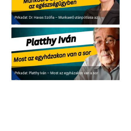
Pirkadat: Dr. Havas Szófia – Munkaerő utánpótlása az...
Pirkadat: Platthy Iván – Most az egyházakon van a sor