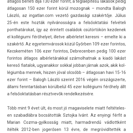
átlagos bérleti díja 130 ezer forint, a téglaépítésű lakások pedig
átlagosan 150 ezer forint körül mozog­nak – mondta Balogh
László, az
in­gat­lan.com
vezető gaz­dasági szakértője. Július
25-én este hozták nyilvánosságra a felsőoktatási felvételi
ponthatárokat, így az érin­tett családok csütörtökön kez­denek
el kollégiumi férőhelyet, il­let­ve al­bér­letet keres­ni – em­el­te ki a
szakértő. Az egyetem­városok közül Győrben 109 ezer forin­tos,
Kecskemét­en 106 ezer forin­tos, De­brecenb­en pedig 100 ezer
forin­tos átlagos al­bér­letárakk­al számol­hatnak a kiadó lakást
kereső fiatalok, ugyanak­kor sokk­al job­ban járnak azok, akik kol­
légium­ba men­nek, hisz­en jóval olcsóbb – átlagosan havi 15-16
ezer forint – Balogh László szerint 2016 végén országszer­te,
állami fenntar­tásban körülbelül 45 ezer kollégiumi férőhely állt
a felsőoktatásban résztvevők re­ndel­kezésére.
Több mint 9 évet ült, és most jó magaviselete miatt fel­tételes­
en szabad­lábra bocsátották Sztoj­ka Ivánt. Az en­yin­gi férfit a
Marian Cozma-gyilkosság miatt, har­madrendű vád­lottként
ítélték 2012-ben jogerősen 13 évre, de megrövidítették a