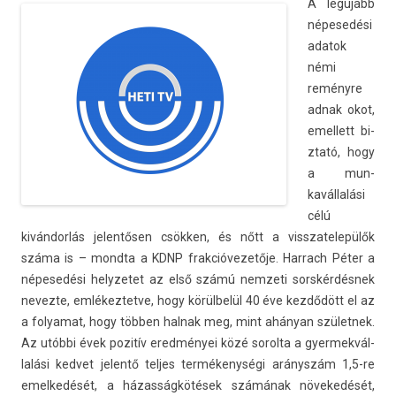
A legújabb
népesedési
adatok
némi
reményre
adnak okot,
em­el­lett bi­
ztató, hogy
a mun­
kavál­lalási
célú
kivándorlás jelen­tős­en csökken, és nőtt a visszatelepülők
száma is – mondta a KDNP frak­cióvezetője. Har­rach Péter a
népesedési helyzetet az első számú nem­zeti sorskérdésnek
nevez­te, em­lékez­tetve, hogy körülbelül 40 éve kezdődött el az
a folyamat, hogy többen hal­nak meg, mint ahányan szület­nek.
Az utóbbi évek pozitív eredményei közé sorol­ta a gyer­mekvál­
lalási ked­vet jelentő tel­jes termékenységi arányszám 1,5-re
em­el­kedését, a házasságkötések számának növekedését,