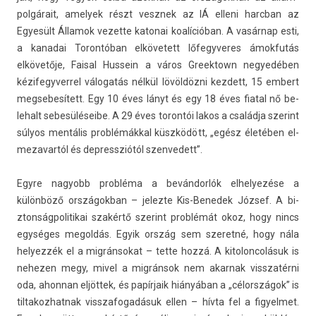
polgárait, amelyek részt vesznek az IÁ el­leni harcban az
Egyesült Államok vezet­te katonai koalícióban. A vasárnap esti,
a kanadai Toron­tóban el­követett lőfegyveres ámok­futás
elkövetője, Fais­al Hus­sein a város Greek­town negyedéb­en
kézifegyver­rel válogatás nélkül lövöldözni kez­dett, 15 em­bert
meg­sebesített. Egy 10 éves lányt és egy 18 éves fiat­al nő be­
lehalt sebesüléseibe. A 29 éves toron­tói lakos a családja szerint
súlyos mentális problémákkal küszködött, „egész életében el­
mezavar­tól és de­pressziótól szen­vedett”.
Egyre nagyobb probléma a bevándorlók el­helyezése a
különböző országok­ban – jelez­te Kis-Benedek József. A bi­
zton­ságpolitikai szakértő szerint problémát okoz, hogy nincs
egységes megol­dás. Egyik ország sem szeretné, hogy nála
helyez­zék el a mig­ránsokat – tette hozzá. A kitolon­colásuk is
nehez­en megy, mivel a migránsok nem akar­nak visszatér­ni
oda, ahon­nan eljöttek, és papírjaik hiányában a „célországok” is
til­takoz­hatnak visszafogadásuk ellen – hívta fel a figyel­met.