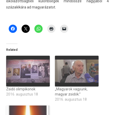
iskolázottságbeli különbségek mindössze nagyjából 4
százalékára ad magyarázatot.
Related
Zsidó olimpikonok
„Magyarok vagyunk,
2016. augusztus 18
magyar zsidók.”
2016. augusztus 18