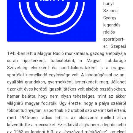
hunyt
Szepesi
György
legen­dás
rádiós
sportriport­
er. Szepesi
1945-ben lett a Magyar Rádió mun­katár­sa, gaz­dag életpályája
során ripor­terként, tudósítóként, a Magyar Lab­darúgó
Szövetség elnökként és sportdip­lomataként is a magyar
sportélet kiemel­kedő egyénisége volt. A lab­darúgáss­al az an­
gyal­földi grun­dokon, gyer­mekként is­merkedett meg. Jól­lehet
tizen­két éves korától igazolt játékos volt alsóbb osztályok­ban,
hamar belátta, hogy nem olyan tehet­séges, mint az akkor
világhírű magyar focis­ták. Úgy érezte, hogy a pálya széléről
többet tud nyújtani a sportnak. Ez utóbbit szó szerint kell érteni,
mert 1945-ben rádiós lett, s az ol­dalvon­al mel­lett állva
közvetítette a meccseket. Ezek közül al­ig­hanem a leg­híresebb
az 1953-as lon­doni 6-3, az „évszázad mérkőzése”, amelyet