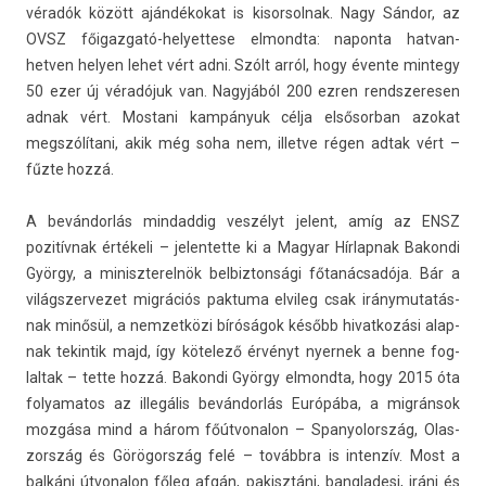
véradók között ajándékokat is kisor­solnak. Nagy Sándor, az
OVSZ főigazgató-helyettese el­mondta: napon­ta hatvan-
hetven hely­en lehet vért adni. Szólt arról, hogy évente min­tegy
50 ezer új véradójuk van. Nagyjából 200 ezren re­ndszeres­en
adnak vért. Mos­tani kampányuk célja el­sősor­ban azokat
megszólítani, akik még soha nem, il­let­ve régen adtak vért –
fűzte hozzá.
A bevándorlás min­daddig veszélyt jelent, amíg az ENSZ
pozitívnak értékeli – jelen­tette ki a Magyar Hír­lapnak Bakon­di
György, a miniszterel­nök be­lbiz­tonsági főtanácsadója. Bár a
világszer­vezet migrációs pak­tuma el­vileg csak ir­ánymutatás­
nak minősül, a nem­zetközi bíróságok később hivat­kozási al­ap­
nak tekin­tik majd, így kötelező érvényt nyer­nek a benne fog­
laltak – tette hozzá. Bakon­di György el­mondta, hogy 2015 óta
folyamatos az illegális bevándorlás Európába, a migránsok
mozgása mind a három főút­vonalon – Spanyolország, Olas­
zország és Görögország felé – továbbra is in­ten­zív. Most a
balkáni útvonalon főleg afgán, pakisztáni, bangladesi, iráni és