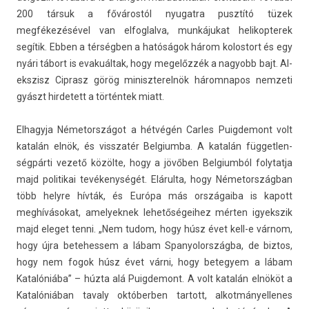
200 társuk a fővárostól nyugat­ra pusztító tüzek
megfékezésével van el­foglal­va, munkájukat helikop­terek
segítik. Ebben a térségben a hatóságok három kolos­tort és egy
nyári tábort is evakuáltak, hogy megelőzzék a nagyobb bajt. Al­
ekszisz Cip­rasz görög miniszterel­nök három­napos nem­zeti
gyászt hir­detett a történtek miatt.
El­hagyja Németországot a hétvégén Car­les Puig­demont volt
katalán elnök, és visszatér Be­lgium­ba. A katalán füg­getlen­
ségpár­ti vezető közölte, hogy a jövőben Be­lgium­ból folytat­ja
majd politikai tevékenységét. Elárulta, hogy Németország­ban
több helyre hívták, és Európa más országaiba is kapott
meghívásokat, amelyek­nek lehetőségeihez mérten igyekszik
majd eleget tenni. „Nem tudom, hogy húsz évet kell-e várnom,
hogy újra bet­ehes­sem a lábam Spanyolország­ba, de bi­ztos,
hogy nem fogok húsz évet várni, hogy bet­egyem a lábam
Katalóniába” – húzta alá Puig­demont. A volt katalán elnököt a
Katalóniában tava­ly ok­tóberb­en tar­tott, al­kot­mányel­lenes