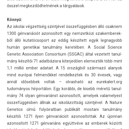
ősszel meg­kezdőd­hetnének a tárgyalások.
Könnyű:
Az is­kolai vég­zettség szintjével összefüggésben álló csak­nem
1300 génvariációt azonosított egy nem­zetközi szakem­berek­
ből álló kutatóc­soport az eddig készített egyik leg­nagyobb
humán genetikai tanul­mány keretében. A Soci­al Sci­ence
Genetic As­socia­tion Con­sor­tium (SSGAC) által vezetett tanul­
mány készítői 71 adatbázisra kiter­jedő­en elemez­ték több mint
1,1 millió ember adatait. A 15 országból származó al­anyok
mind európai fel­menők­kel re­ndel­keztek és 30 évesek, vagy
annál időseb­bek vol­tak – ol­vasható az
eurekalert.org
tudományos hírportálon. Egy korábbi, de kisebb méretű tanul­
mány 74 olyan génvariánst azonosított, amelyek valamelyest
összefüggésben állnak az iskolázottság szintjével. A Na­ture
Genetics című folyóirat­ban pub­likált mos­tani tanul­mány
készítői 1271 ilyen génvariációt azonosítot­tak. Az újon­nan
azonosított 1271 génvariáns együttvéve az em­berek közötti