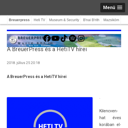
Menü
Breuerpress
Heti TV
Museum & Security
B'nai B'rith
Mazsiköm
Facebook
YouTube
TikTok
Spotify
Instagram
A BreuerPress és a HetiTV hírei
2018. július 25 20:18
A BreuerPress és a HetiTV hírei
.
Kilencven­
hat éves
korában el­