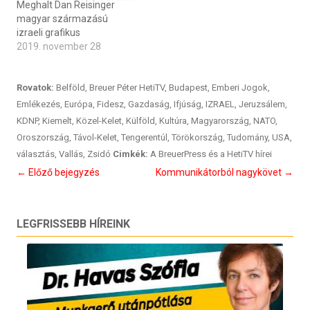
Meghalt Dan Reisinger
magyar származású
izraeli grafikus
2019. november 28
Rovatok:
Belföld
,
Breuer Péter HetiTV
,
Budapest
,
Emberi Jogok
,
Emlékezés
,
Európa
,
Fidesz
,
Gazdaság
,
Ifjúság
,
IZRAEL
,
Jeruzsálem
,
KDNP
,
Kiemelt
,
Közel-Kelet
,
Külföld
,
Kultúra
,
Magyarország
,
NATO
,
Oroszország
,
Távol-Kelet
,
Tengerentúl
,
Törökország
,
Tudomány
,
USA
,
választás
,
Vallás
,
Zsidó
Cimkék:
A BreuerPress és a HetiTV hírei
Bejegyzés
←
Előző bejegyzés
Kommunikátorból nagykövet
→
navigáció
LEGFRISSEBB HÍREINK