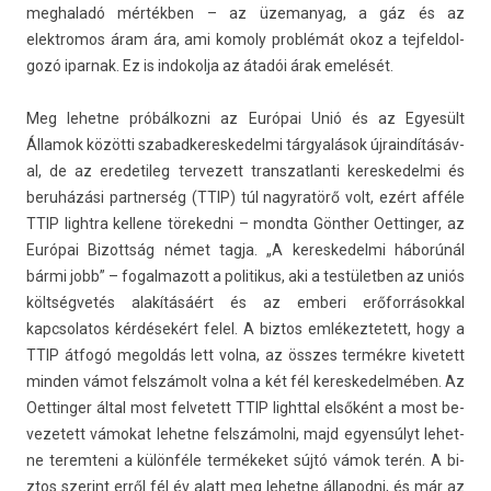
meg­haladó mértékben – az üzemanyag, a gáz és az
elektromos áram ára, ami komo­ly problémát okoz a tej­feldol­
gozó ipar­nak. Ez is in­dokol­ja az átadói árak emelését.
Meg lehet­ne próbál­kozni az Európai Unió és az Egyesült
Államok közötti szabad­keres­kedel­mi tárgyalások újrain­dításáv­
al, de az eredetileg ter­vezett trans­zat­lanti keres­kedel­mi és
beruházási partner­ség (TTIP) túl nagyratörő volt, ezért afféle
TTIP lig­htra kel­lene töreked­ni – mondta Gönther Oet­ting­er, az
Európai Bi­zottság német tagja. „A keres­kedel­mi háborúnál
bármi jobb” – fogal­mazott a politikus, aki a tes­tületb­en az uniós
költségvetés alakításáért és az em­beri erőfor­rásokk­al
kapcsolatos kérdésekért felel. A bi­ztos em­lékez­tetett, hogy a
TTIP átfogó megol­dás lett volna, az összes termékre kivetett
mind­en vámot felszámolt volna a két fél keres­kedel­méb­en. Az
Oet­ting­er által most fel­vetett TTIP lig­htt­al elsőként a most be­
vezetett vámokat lehet­ne felszámolni, majd egyen­súlyt lehet­
ne terem­teni a különféle termékeket sújtó vámok terén. A bi­
ztos szerint erről fél év alatt meg lehet­ne állapod­ni, és már az