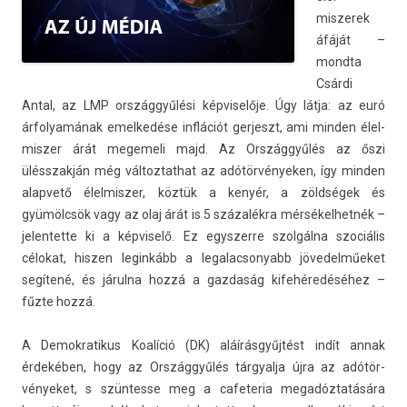
miszerek
áfáját –
mondta
Csárdi
Antal, az LMP országgyűlési kép­viselője. Úgy látja: az euró
árfolyamának em­el­kedése inflációt ger­jeszt, ami mind­en élel­
misz­er árát megemeli majd. Az Országgyűlés az őszi
ülésszak­ján még vál­toztat­hat az adótör­vények­en, így mind­en
al­ap­vető élel­misz­er, köztük a kenyér, a zöldségek és
gyümölcsök vagy az olaj árát is 5 százalékra mér­sékel­hetnék –
jelen­tette ki a kép­viselő. Ez egys­zerre szolgálna szociális
célokat, hisz­en legin­kább a legalac­sonyabb jövedel­műeket
segítené, és járulna hozzá a gaz­daság kifehéredéséhez –
fűzte hozzá.
A De­mok­ratikus Koalíció (DK) aláírásgyűjtést indít annak
érdekében, hogy az Országgyűlés tár­gyal­ja újra az adótör­
vényeket, s szün­tesse meg a cafeteria megadóztatására