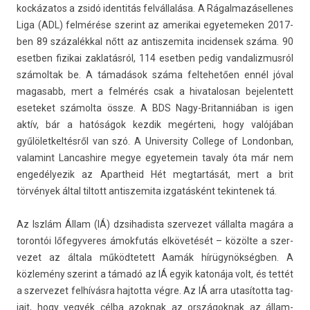
kockázatos a zsidó iden­titás felvállalása. A Rágal­mazásel­lenes
Liga (ADL) felmérése szerint az amerikai egyetemek­en 2017-
ben 89 százalékkal nőtt az anti­szemita in­ciden­sek száma. 90
esetb­en fizikai zak­latás­ról, 114 esetb­en pedig van­daliz­musról
számol­tak be. A támadások száma fel­tehető­en ennél jóval
magasabb, mert a felmérés csak a hivatalosan be­jelen­tett
eseteket számolta össze. A BDS Nagy-Britanniában is igen
aktív, bár a hatóságok kez­dik megérteni, hogy valójában
gyűlölet­keltés­ről van szó. A Uni­vers­ity Col­lege of Lon­donban,
valamint Lan­cashire megye egyetemein tava­ly óta már nem
en­gedélyezik az Apartheid Hét meg­tartását, mert a brit
törvények által til­tott anti­szemita izgatásként tekin­tenek tá.
Az Iszlám Állam (IÁ) dzsihadis­ta szer­vezet vál­lalta magára a
toron­tói lőfegyveres ámok­futás elkövetését – közölte a szer­
vezet az általa működ­tetett Aamák hírügynökségben. A
közlemény szerint a támadó az IÁ egyik katonája volt, és tettét
a szer­vezet felhívásra haj­totta végre. Az IÁ arra utasította tag­
jait, hogy vegyék célba azok­nak az országok­nak az állam­