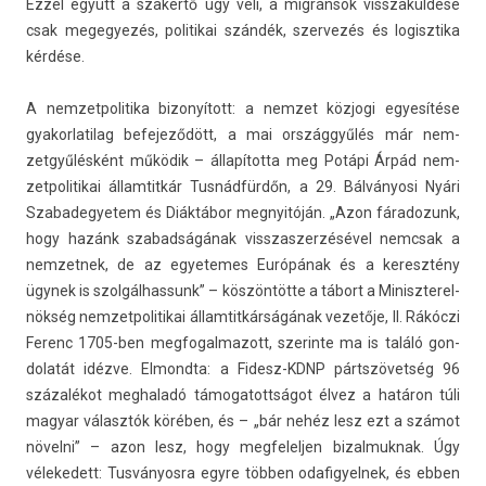
Ezzel együtt a szakértő úgy véli, a migránsok visszakül­dése
csak megegyezés, politikai szándék, szer­vezés és logisztika
kérdése.
A nem­zetpolitika bi­zonyított: a nem­zet közjogi egyesítése
gyakor­latilag be­fejeződött, a mai országgyűlés már nem­
zetgyűlés­ként működik – állapította meg Potápi Árpád nem­
zetpolitikai állam­titkár Tusnádfürdőn, a 29. Bálványosi Nyári
Szabadegyetem és Diáktábor meg­nyitóján. „Azon fáradozunk,
hogy hazánk szabad­ságának visszas­zerzésével nemcsak a
nem­zetnek, de az egyetemes Európának és a keresztény
ügynek is szol­gálhas­sunk” – köszöntötte a tábort a Miniszterel­
nökség nem­zetpolitikai állam­titkár­ságának vezetője, II. Rákóczi
Ferenc 1705-ben meg­fogal­mazott, szerin­te ma is találó gon­
dolatát idézve. El­mondta: a Fidesz-KDNP pártszövetség 96
százalékot meg­haladó támogatottságot élvez a határon túli
magyar választók körében, és – „bár nehéz lesz ezt a számot
növelni” – azon lesz, hogy meg­felelj­en bi­zal­muknak. Úgy
vélekedett: Tus­ványos­ra egyre többen odafigyel­nek, és ebben