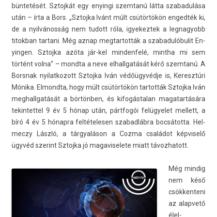
büntetését. Sztoj­kát egy en­yin­gi szem­tanú látta szabadulása
után – írta a Bors. „Sztoj­ka Ivánt múlt csütörtökön en­ged­ték ki,
de a nyilvánosság nem tudott róla, igyekez­tek a leg­nagyobb
titok­ban tar­tani. Még aznap meg­tartot­ták a szabadulóbulit En­
ying­en. Sztoj­ka azóta jár-kel min­denfelé, mintha mi sem
történt volna” – mondta a neve el­hallgatását kérő szem­tanú. A
Borsnak nyilat­kozott Sztoj­ka Iván védőügyvédje is, Keresztúri
Mónika. El­mondta, hogy múlt csütörtökön tar­tották Sztoj­ka Iván
meg­hallgatását a börtönben, és kifogás­talan magatar­tására
tekin­tettel 9 év 5 hónap után, pártfogói felügyelet mel­lett, a
bíró 4 év 5 hónapra fel­tételes­en szabad­lábra bocsátotta. Hel­
meczy László, a tárgyaláson a Cozma családot kép­viselő
ügyvéd szerint Sztoj­ka jó magaviselete miatt távoz­hatott.
Még min­dig
nem késő
csök­kenteni
az al­ap­vető
élel­