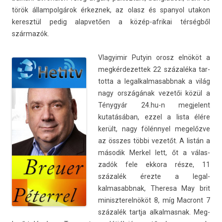
török állam­polgárok érkez­nek, az olasz és spanyol utakon
keresztül pedig al­ap­vető­en a közép-afrikai térségből
származók.
Vlagyimir Putyin orosz elnököt a
meg­kérdezet­tek 22 százaléka tar­
totta a legal­kalmasabbnak a világ
nagy országának vezetői közül a
Ténygyár 24.hu-n meg­jelent
kutatásában, ezzel a lista élére
került, nagy fölénnyel megelőzve
az összes többi vezetőt. A listán a
második Mer­kel lett, őt a válas­
zadók fele ek­kora része, 11
százalék érezte a legal­
kalmasabbnak, Theresa May brit
miniszterel­nököt 8, míg Mac­ront 7
százalék tartja al­kal­masnak. Meg­