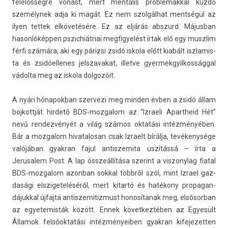
felelősségre vonást, mert mentális problémákkal küzdő
személynek adja ki magát. Ez nem szolgálhat mentségül az
ilyen tet­tek elkövetésére. Ez az eljárás ab­szurd. Május­ban
hason­lóképp­en pszic­hiát­riai meg­figyelést írtak elő egy muszlim
férfi számára, aki egy párizsi zsidó is­kola előtt kiabált iszlamis­
ta és zsidóel­lenes jelszavakat, il­let­ve gyer­mekgyil­kosságg­al
vádolta meg az is­kola dol­gozóit.
A nyári hónapok­ban szer­vezi meg mind­en évben a zsidó állam
boj­kottját hir­dető BDS-mozgalom az “Iz­raeli Apartheid Hét”
nevű re­ndez­vényét a világ számos oktatási intézményében.
Bár a moz­galom hivatalosan csak Iz­raelt bírálja, tevékenysége
valójában gyak­ran fajul anti­szemita uszítássá – írta a
Jerusalem Post. A lap összeállítása szerint a vis­zonylag fiat­al
BDS-mozgalom azon­ban sokk­al többről szól, mint Iz­rael gaz­
dasági elszigeteléséről, mert kitartó és hatékony pro­pagan­
dájukk­al újfaj­ta anti­szemitiz­must honosítanak meg, el­sősor­ban
az egyetemis­ták között. Ennek követ­keztéb­en az Egyesült
Államok felsőoktatási in­téz­ményeib­en gyak­ran kifejezett­en