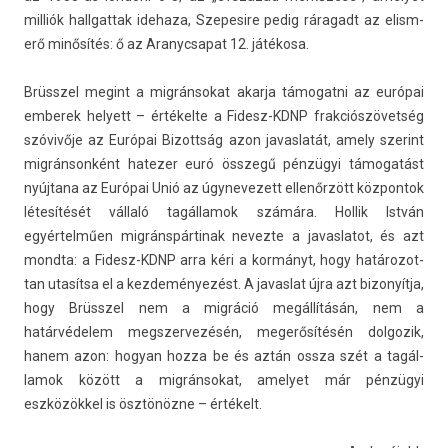
milliók hallgat­tak idehaza, Szepesire pedig ráragadt az elism­
erő minősítés: ő az Aranyc­sapat 12. játékosa.
Brüsszel megint a mig­ránsokat akar­ja támogat­ni az európai
em­berek helyett – értékelte a Fidesz-KDNP frak­ciós­zövet­ség
szóvivője az Európai Bi­zottság azon javas­latát, amely szerint
migránsonként hatez­er euró összegű pénzügyi támogatást
nyújtana az Európai Unió az úgynevezett ellenőrzött köz­pontok
létesítését vállaló tagál­lamok számára. Hol­lik István
egyértelműen mig­ránspár­tinak nevez­te a javas­latot, és azt
mondta: a Fidesz-KDNP arra kéri a kormányt, hogy határozot­
tan utasítsa el a kez­deményezést. A javas­lat újra azt bi­zonyít­ja,
hogy Brüsszel nem a migráció megállításán, nem a
határvédelem megszer­vezésén, megerősítésén dol­gozik,
hanem azon: hogyan hozza be és aztán ossza szét a tagál­
lamok között a mig­ránsokat, amelyet már pénzügyi
eszközökkel is ösztönözne – értékelt.