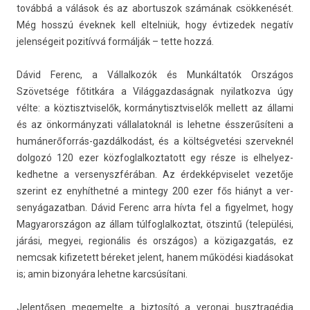
továbbá a válások és az ab­or­tuszok számának csökkenését.
Még hosszú évek­nek kell el­telniük, hogy évtizedek negatív
jelen­ségeit pozitívvá formálják – tette hozzá.
Dávid Ferenc, a Vál­lalkozók és Munkáltatók Országos
Szövetsége főtitkára a Világ­gazdaság­nak nyilat­kozva úgy
vélte: a köz­tisztviselők, kor­mánytisztviselők mel­lett az állami
és az önkor­mányzati vál­lalatok­nál is lehet­ne ésszerűsíteni a
humánerőforrás-gazdálkodást, és a költségvetési szer­veknél
dol­gozó 120 ezer köz­foglal­koztatott egy része is el­helyez­
kedhet­ne a ver­senyszférában. Az érdek­képviselet vezetője
szerint ez enyhíthetné a min­tegy 200 ezer fős hiányt a ver­
senyágazat­ban. Dávid Ferenc arra hívta fel a figyel­met, hogy
Magyarországon az állam túl­foglal­koztat, ötszintű (települési,
járási, megyei, re­gionális és országos) a közigaz­gatás, ez
nemcsak kifizetett béreket jelent, hanem működési kiadásokat
is; amin bi­zonyára lehet­ne karcsúsítani.
Jelen­tős­en megemel­te a bi­ztosító a veronai busztragédia