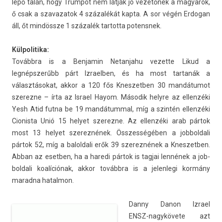
lepő talán, hogy Trum­pot nem látják jó vezetőnek a magyarok,
ő csak a szavazatok 4 százalékát kapta. A sor végén Er­dogan
áll, őt mindössze 1 százalék tar­totta potensnek.
Kül­politika:
Továbbra is a Be­njamin Netan­jahu vezet­te Likud a
legnépszerűbb párt Iz­raelb­en, és ha most tar­tanák a
választásokat, akkor a 120 fős Knes­zetb­en 30 mandátumot
szerez­ne – írta az Is­rael Hayom. Második helyre az el­lenzéki
Yesh Atid futna be 19 man­dátumm­al, míg a szintén el­lenzéki
Cionis­ta Unió 15 helyet szerez­ne. Az el­lenzéki arab pártok
most 13 helyet szerez­nének. Összes­ségéb­en a job­boldali
pártok 52, míg a balol­dali erők 39 szerez­nének a Knes­zetb­en.
Abban az esetb­en, ha a haredi pártok is tag­jai lennének a job­
boldali koalíciónak, akkor továbbra is a jelen­legi kormány
marad­na hatal­mon.
Danny Danon Iz­rael
ENSZ-nagykövete azt