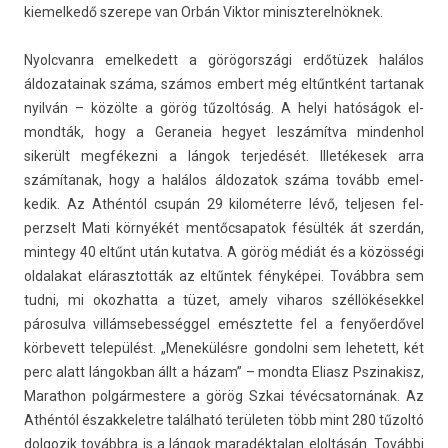
kiemel­kedő szerepe van Orbán Vik­tor miniszterel­nöknek.
Nyolcvan­ra em­el­kedett a görögországi erdőtüzek halálos
áldozatainak száma, számos em­bert még eltűntként tar­tanak
nyilván – közölte a görög tűzoltóság. A helyi hatóságok el­
mondták, hogy a Geraneia hegyet leszámítva min­denhol
sikerült megfékezni a lángok ter­jedését. Illetékesek arra
számítanak, hogy a halálos áldozatok száma tovább em­el­
kedik. Az Athéntól csupán 29 kilométerre lévő, tel­jes­en fel­
perzselt Mati környékét men­tőcsapatok fésülték át szerdán,
min­tegy 40 eltűnt után kutat­va. A görög médiát és a közösségi
ol­dalakat elárasztot­ták az eltűntek fényképei. Továbbra sem
tudni, mi okoz­hatta a tüzet, amely viharos szél­lökések­kel
párosul­va vil­lámsebes­séggel em­észtet­te fel a fenyőerdővel
kör­bevett települést. „Menekülésre gon­dolni sem lehetett, két
perc alatt lán­gokban állt a házam” – mondta Eliasz Pszinakisz,
Marat­hon pol­gármes­tere a görög Szkai tévéc­sator­nának. Az
Athéntól észak­kelet­re található területen több mint 280 tűzoltó
dol­gozik továbbra is a lángok maradék­talan eloltásán. További