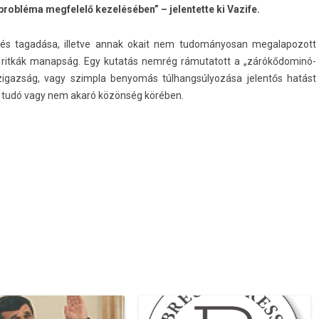
probléma megfelelő kezelésében” – jelentette ki Vazife.
edés tagadása, il­let­ve annak okait nem tudományosan megalapozott
 ritkák man­ap­ság. Egy kutatás nemrég
rámutatott
a „zárókődominó-
zigaz­ság, vagy szimpla be­nyomás túl­hangsúlyozása jelen­tős hatást
em tudó vagy nem akaró közönség körében.