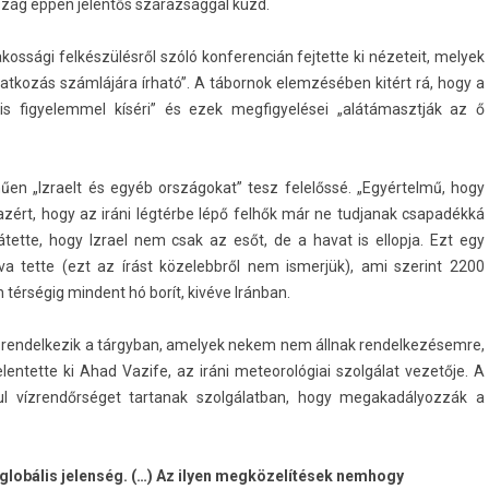
zág éppen jelen­tős szárazsággal küzd.
os­sági felkészülésről szóló kon­feren­cián fej­tette ki nézeteit, melyek
avat­kozás számlájára írható”. A tábor­nok elemzésében kitért rá, hogy a
s figyelem­mel kíséri” és ezek meg­figyelései „al­átámasztják az ő
en „Iz­raelt és egyéb országokat” tesz felelőssé. „Egyértelmű, hogy
ért, hogy az iráni légtérbe lépő felhők már ne tud­janak csapadékká
átette, hogy Iz­rael nem csak az esőt, de a havat is el­lopja. Ezt egy
va tette (ezt az írást közelebbről nem is­merjük), ami szerint 2200
térségig min­dent hó borít, kivéve Iránban.
 re­ndel­kezik a tár­gyban, amelyek nekem nem állnak re­ndel­kezésem­re,
jelen­tette ki Ahad Vazife, az iráni meteorológiai szolgálat vezetője. A
ul vízrendőrséget tar­tanak szol­gálat­ban, hogy megakadályoz­zák a
 globális jelenség. (…) Az ilyen megközelítések nemhogy