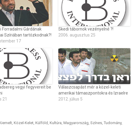
i Forradalmi Gárdának
Skedi tábornok vezényelné ?!
ai Szíriában tartózkodnak?!
2006. augusztus 25
ptember 17
hadsereg vegyi fegyvereit be
Válaszcsapást mér a közel-keleti
ni
amerikai támaszpontokra és Izraelre
s 21
2012. július 5
Kiemelt
,
Közel-Kelet
,
Külföld
,
Kultúra
,
Magyarország
,
Színes
,
Tudomány
,