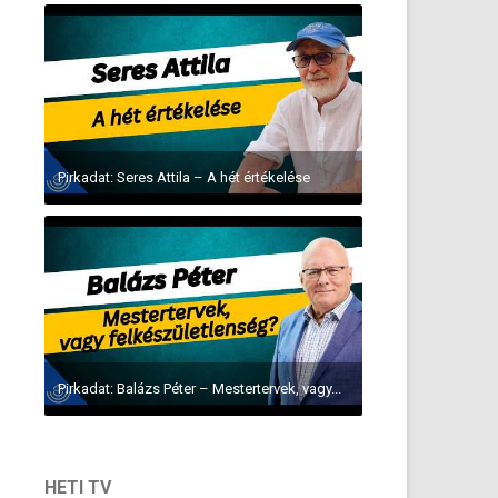
Pirkadat: Seres Attila – A hét értékelése
Pirkadat: Balázs Péter – Mestertervek, vagy...
HETI TV