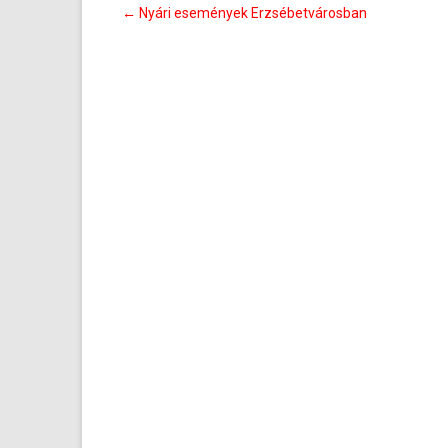
Bejegyzés
←
Nyári események Erzsébetvárosban
navigáció