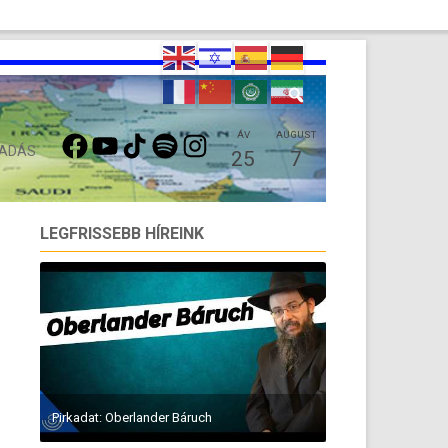
FACEBOOK
YOUTUBE
TIKTOK
SPOTIFY
INSTAGRAM
ÁV
AUGUST
 ADÁS
25
7
LEGFRISSEBB HÍREINK
Pirkadat: Oberlander Báruch