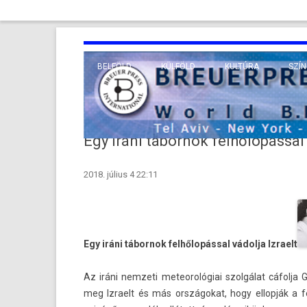
BELFÖLD
KÜLFÖLD
KULTÚRA
SZÍN
EURÓPA
TUDO
VALLÁS
KÖZEL-KELET
Egy iráni tábornok felhőlopással 
TÁVOL-KELET
2018. július 4 22:11
TENGERENTÚL
Egy iráni tábor­nok felhőlopással vádolja Iz­raelt
Az iráni nem­zeti meteorológiai szolgálat
cáfolja
G
meg Iz­raelt és más országokat, hogy el­lopják a 