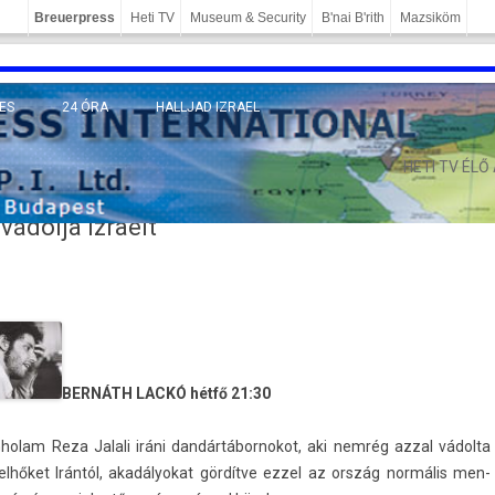
Breuerpress
Heti TV
Museum & Security
B'nai B'rith
Mazsiköm
ES
24 ÓRA
HALLJAD IZRAEL
MÁNY
HETI TV ÉLŐ
vádolja Izraelt
BERNÁTH LACKÓ
hétfő 21:30
holam Reza Jalali iráni dan­dártábor­nokot, aki nemrég azzal vádolta
felhőket Irántól, akadályokat gördítve ezzel az ország normális men­