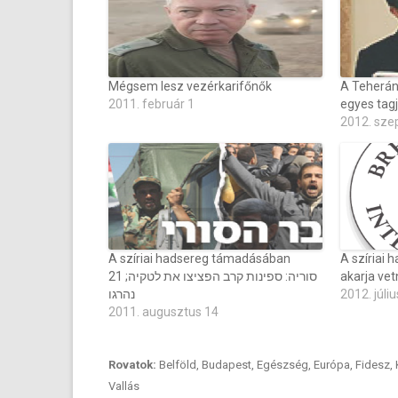
Mégsem lesz vezérkarifőnők
A Teherán
2011. február 1
egyes tagj
2012. sze
A szíriai hadsereg támadásában
A szíriai 
סוריה: ספינות קרב הפציצו את לטקיה; 21
akarja vet
נהרגו
2012. júliu
2011. augusztus 14
Rovatok:
Belföld
,
Budapest
,
Egészség
,
Európa
,
Fidesz
,
Vallás