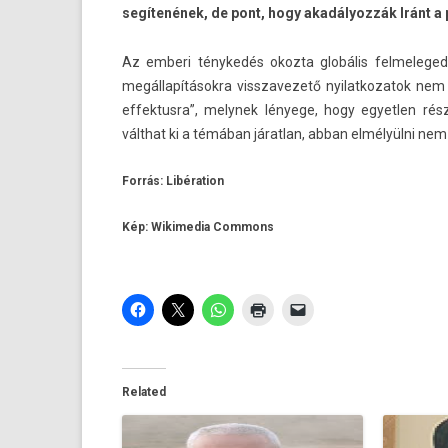
segítenének, de pont, hogy akadályozzák Iránt a 
Az em­beri ténykedés okoz­ta globális fel­meleg
megállapításokra visszavezető nyilat­kozatok nem
effektusra”, melynek lényege, hogy egyetl­en rés­
válthat ki a témában járat­lan, abban elmélyülni n
Forrás: Libération
Kép:
Wikimedia Commons
Related