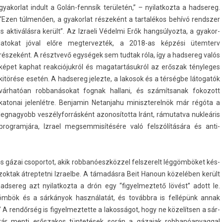
gyakor­lat in­dult a Golán-fennsík területén,” – nyilat­kozta a had­sereg.
“Ezen túlmenően, a gyakor­lat részeként a tar­talékos behívó re­ndsz­er
is aktiválásra került”. Az Iz­raeli Védelmi Erők han­gsúlyoz­ta, a gyakor­
latokat jóval előre meg­tervez­ték, a 2018-as képzési ütem­terv
részeként. A résztvevő egységek sem tud­tak róla, így a had­sereg valós
képet kap­hat rea­kciójuk­ról és magatar­tásuk­ról az erőszak tényleges
kitörése esetén. A had­sereg jelez­te, a lakosok és a térségbe látogatók
várhatóan rob­banásokat fog­nak hal­lani, és számít­sanak fokozott
katonai jelen­létre. Be­njamin Netan­jahu miniszterel­nök már régóta a
leg­nagyobb ves­zélyfor­rásként azonosítot­ta Iránt, rámutat­va nukleáris
pro­gram­jára, Iz­rael meg­semmisítésére való felszólítására és anti-
 gázai csopor­tot, akik rob­banóeszköz­zel felszerelt léggömböket kés­
zok­tak átrep­tetni Iz­rael­be. A támadásra Beit Han­oun közelében került
had­sereg azt nyilat­kozta a drón egy “figyel­meztető lövést” adott le.
gömbök és a sárkányok használatát, és továbbra is fellépünk annak
rendőrség is figyel­meztet­te a lakos­ságot, hogy ne közelítsen a sár­
r menti erős­zakos tüntetések során a gázaiak rob­banóanyagg­al