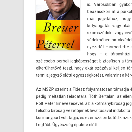
is. Városok­ban gyakori
beázásokon át a par­kol
már jog­vitához, hogy
kutyaugatás vagy akár 
szomszédok vagyon­vé
védelmében bi­rtok­védel
nyezetét – is­mertet­te 
hogy – a társasházi t
szélesebb per­beli jogképességet bi­ztosít­son a tá
elkerülhetővé teszi, hogy akár százával kellj­en t
tenni a jegyző előtti egyez­ségkötést, valamint a ké
Az MSZP szerint a Fidesz folyamatosan támadja és ép
pedig mél­tatlan feladatára. Tóth Be­rtalan, az el­le
Polt Péter kinevezésével, az al­kot­mánybíróság jog­
felsőbb bíróság vezetőjének leváltásával in­dokol­t
kormánypárt volt tagja, és ezer szálon kötődik azok­h
Legfőbb Ügyészség épülete előtt.