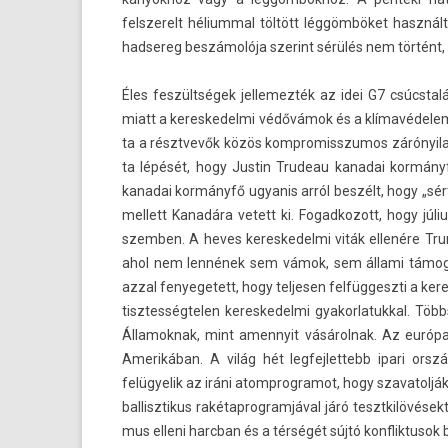
felszerelt héliumm­al töltött léggömböket használta
had­sereg beszámolója szerint sérülés nem történt, d
Éles feszültségek jel­lemez­ték az idei G7 csúcstalá
miatt a keres­kedel­mi védővámok és a klímavédele
ta a résztvevők közös kompromisszumos zárónyilat
ta lépését, hogy Just­in Trudeau kanadai kormányfő
kanadai kormányfő ugyanis arról beszélt, hogy „sér
mel­lett Kanadára vetett ki. Fogad­kozott, hogy júl
szemb­en. A heves keres­kedel­mi viták ellenére Trum
ahol nem lennének sem vámok, sem állami támogatá
azzal fenyegetett, hogy tel­jes­en fel­függeszti a ke
tisztes­ségtel­en keres­kedel­mi gyakor­latukk­al. T
Államok­nak, mint amen­nyit vásárol­nak. Az európa
Amerikában. A világ hét leg­fejlet­tebb ipari orsz
felügyelik az iráni atomprog­ramot, hogy szavatol­ják a
bal­lisztikus rakétap­rogram­jáv­al járó tesztkilövése
mus el­leni harcban és a térségét sújtó konflik­tusok