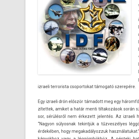
izraeli ter­roris­ta csopor­tokat támogató szerepére.
Egy iz­raeli drón először támadott meg egy háromfős
zítet­tek, amiket a határ menti til­takozások során s
sor, sérülésről nem érkezett jelen­tés. Az iz­raeli 
“Nagyon súlyos­nak tekintjük a tűzveszélyes lég
érdekében, hogy megakadályoz­zuk használatukat.” A 
kányok­hoz vagy a léggömbökhöz. A pénteki hatá