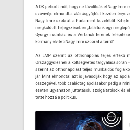
A DK petíciót indít, hogy ne távolítsák el Nagy Imre 
szóvivője el­mondta, aláírásgyűjtést kez­deménye
Nagy Imre szobrát a Par­la­ment közeléből. Kifej­
megküldött fel­jegyzéséb­en „találtunk egy meg­le
György ir­odaház és a Vértanúk terének felépítéséről
kormány el­viteti Nagy Imre szobrát a térről”.
Az LMP szerint az otthonápolás tel­jes értékű mu
Országgyűlésnek a költségvetés tárgyalása során – 
szerint az otthonápolást tel­jes mun­kaidős fog­lalkoz­
jár. Mint el­mondta: azt is javasol­ják hogy az áp
összegével, több családtag ápolásakor pedig a min
esetén ugyanazon jut­tatások, szolgáltatások és ell
tette hozzá a politikus.