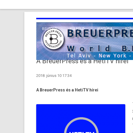
BELFÖLD
KÜLFÖLD
KULTÚRA
SZÍN
EURÓPA
TUDO
VALLÁS
KÖZEL-KELET
A BreuerPress és a HetiTV hírei
TÁVOL-KELET
2018. június 10 17:34
TENGERENTÚL
A BreuerPress és a HetiTV hírei