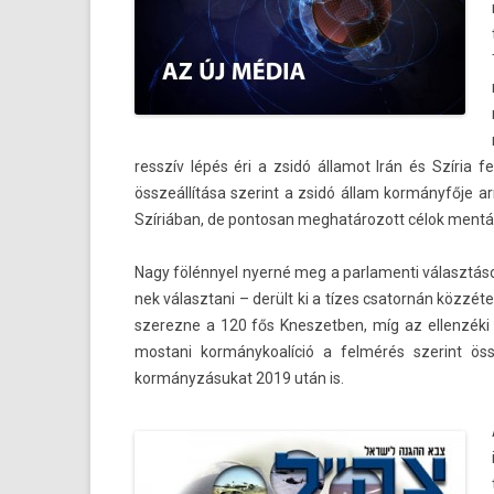
resszív lépés éri a zsidó államot Irán és Szíria fe
összeállítása szerint a zsidó állam kormányfője ar
Szíriában, de pon­tosan meg­határozott célok mentá
Nagy fölénnyel nyerné meg a par­lamen­ti választások
nek választani – derült ki a tízes csator­nán közzét
szerez­ne a 120 fős Knes­zetb­en, míg az el­lenzéki 
mos­tani kor­mánykoalíció a felmérés szerint össz
kormányzásukat 2019 után is.