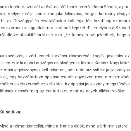
miniszterel­nök szobrát a fővárosi Vértanúk teréről. Rónai Sándor, a párt
z­nek, melynek célja annak megakadályozása, hogy a kormány el­vigye
tette: az Országgyűlés Hivatalának a költségvetési bi­zottság számára
pő és számunkra ag­godalom­ra okot adó fejezetet”, amelyb­en a Szabad
, il­let­ve átalakításáról esik szó. „Ez könnyen azt jelentheti, hogy a
n­kavég­zés, ezért ennek törvényi elis­merését fogják javasol­ni az
jelen­tette ki a párt országos elnökségének titkára. Kanász-Nagy Máté
tatási jog­viszonynak kell tekin­teni, ami után bi­ztosítási jog­viszony is
olás díj, egy hoz­zátar­tozó ápolása esetén egyezz­en meg a minimálbér
imálbér a kétszereséhez kell kötni. Az ápolási jog­viszony megszűnése
átások il­les­sék meg az érin­tetteket, mint az egyéb állás­keresőket –
Kül­politika:
Mind a német kan­cellár, mind a fran­cia elnök, mind a brit miniszterel­