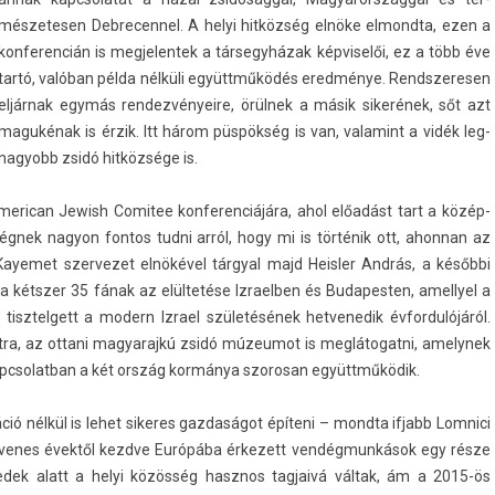
mészetes­en De­brecen­nel. A helyi hitközség elnöke el­mondta, ezen a
kon­feren­cián is meg­jelen­tek a tár­segyházak kép­viselői, ez a több éve
tartó, valóban példa nélküli együttműködés eredménye. Re­ndszeres­en
eljárnak egymás re­ndez­vényeire, örülnek a másik sikerének, sőt azt
magukénak is érzik. Itt három püspökség is van, valamint a vidék leg­
nagyobb zsidó hitközsége is.
merican Jewish Com­itee kon­feren­ciájára, ahol előadást tart a közép-
égnek nagyon fon­tos tudni arról, hogy mi is történik ott, ahon­nan az
 Kayemet szer­vezet elnökével tárgyal majd Heisl­er András, a későbbi
étszer 35 fának az elültetése Iz­raelb­en és Budapest­en, amel­lyel a
isztel­gett a modern Iz­rael születésének het­venedik évfor­dulójáról.
tra, az ot­tani magyarajkú zsidó múzeumot is meg­látogat­ni, amelynek
l kapcsolat­ban a két ország kormánya szorosan együttműködik.
áció nélkül is lehet sikeres gaz­daságot építeni – mondta if­jabb Lom­nici
z ötvenes évektől kezdve Európába érkezett vendégmunkások egy része
edek alatt a helyi közösség hasznos tag­jaivá váltak, ám a 2015-ös