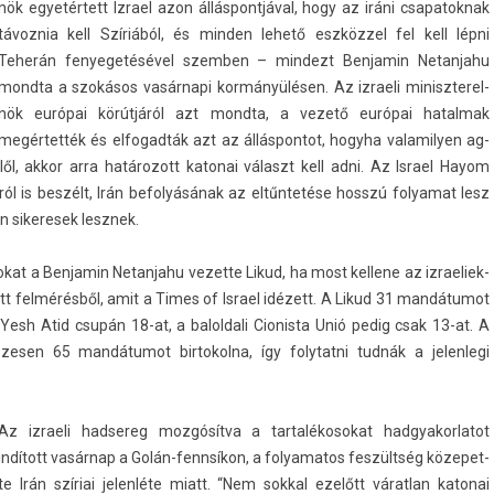
nök egyetértett Iz­rael azon állás­pontjáv­al, hogy az iráni csapatok­nak
távoz­nia kell Szíriából, és mind­en lehető eszközzel fel kell lépni
Teherán fenyegetésével szemb­en – min­dezt Be­njamin Netan­jahu
mondta a szokásos vasárnapi kormányülésen. Az iz­raeli miniszterel­
nök európai körútjáról azt mondta, a vezető európai hatal­mak
megértették és el­fogad­ták azt az állás­pontot, hogyha valamily­en ag­
lől, akkor arra határozott katonai választ kell adni. Az Is­rael Hayom
ról is beszélt, Irán be­folyásának az eltűntetése hosszú folyamat lesz
n sikeresek lesznek.
at a Be­njamin Netan­jahu vezet­te Likud, ha most kel­lene az iz­raeliek­
ett felmérésből, amit a Times of Is­rael idézett. A Likud 31 mandátumot
Yesh Atid csupán 18-at, a balol­dali Cionis­ta Unió pedig csak 13-at. A
es­en 65 mandátumot bi­rtokol­na, így folytat­ni tudnák a jelen­legi
Az iz­raeli had­sereg mozgósítva a tar­talékosokat had­gyakor­latot
indított vasárnap a Golán-fennsíkon, a folyamatos feszültség közepet­
te Irán szíriai jelen­léte miatt. “Nem sokk­al ezelőtt várat­lan katonai