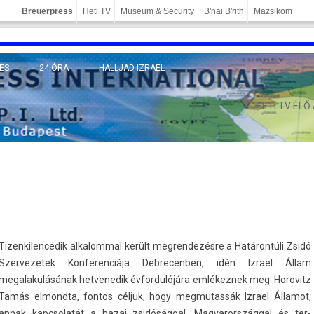
Breuerpress
Heti TV
Museum & Security
B'nai B'rith
Mazsiköm
ES
24 ÓRA
HALLJAD IZRAEL
MÁNY
HETI TV ÉLŐ
Tizen­kilen­cedik al­kalomm­al került meg­rendezés­re a Határontúli Zsidó
Szer­vezetek Kon­feren­ciája De­brecenb­en, idén Iz­rael Állam
megalakulásának het­venedik évfor­dulójára em­lékez­nek meg. Horovitz
Tamás el­mondta, fon­tos céljuk, hogy meg­mutas­sák Iz­rael Államot,
annak kapcsolatát a hazai zsidósággal, Magyarországg­al és ter­