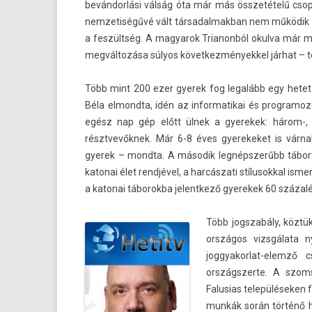
bevándorlási válság óta már más összetételű csopor­
nemzetiségűvé vált tár­sadal­makban nem működik a
a feszültség. A magyarok Tri­anon­ból okul­va már m
megváltozása súlyos követ­kezmények­kel járhat – t
Több mint 200 ezer gyerek fog legalább egy hetet t
Béla el­mondta, idén az in­for­matikai és pro­gram
egész nap gép előtt ülnek a gyerekek: három-,
résztvevők­nek. Már 6-8 éves gyerekeket is várna
gyerek – mondta. A második legnépszerűbb tábortípus
katonai élet rendjével, a harcászati stílusokk­al is
a katonai táborok­ba jelentkező gyerekek 60 százalé
Több jogszabá­ly, köztük
országos vizsgálata 
joggyakorlat-elemző c
országszer­te. A szomsz
Falusias településeken f
munkák során történő ha