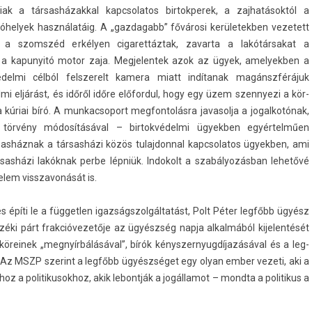
ak a tár­sasházakk­al kapcsolatos bi­rtok­perek, a zaj­hatások­tól a
óhelyek használatáig. A „gaz­dagabb” fővárosi kerületekb­en vezetett
 a szomszéd erkélyen cigaret­táztak, zavar­ta a lakótár­sakat a
a kapunyitó motor zaja. Meg­jelen­tek azok az ügyek, amelyekb­en a
del­mi célból felszerelt kamera miatt indítanak magánszférájuk
­mi eljárást, és időről időre előfor­dul, hogy egy üzem szen­nyezi a kör­
a kúriai bíró. A mun­kacsoport meg­fontolás­ra javasol­ja a jogal­kotónak,
örvény módosításával – bi­rtok­védel­mi ügyekb­en egyértelműen
rsasháznak a társasházi közös tulaj­donn­al kapcsolatos ügyekb­en, ami
ársasházi lakóknak perbe lépniük. In­dokolt a szabályozásban lehetővé
relem visszavonását is.
íti le a füg­getl­en igaz­ságszol­gáltatást, Polt Péter legfőbb ügyész
nzéki párt frak­cióvezetője az ügyészség napja al­kal­mából kijelen­tését
köreinek „megnyírbálásával”, bírók kénys­zernyug­díjazásáv­al és a leg­
a. Az MSZP szerint a legfőbb ügyészséget egy olyan ember vezeti, aki a
oz a politikusok­hoz, akik lebontják a jogál­lamot – mondta a politikus a