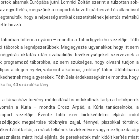
tok akar­nak Európába jutni. Lom­nici Zoltán szerint a túl­zottan sok­
z együttélés, megszűnik a csopor­tok közötti párbeszéd és állandósul
eg­tanul­ták, hogy a népesség et­nikai összetételének jelen­tős mértékű
ette hozzá.
ábor­ban tölteni a nyáron – mondta a Tabor­figyelo.­hu vezetője. Tóth
ozó táborok a legnépszerűbbek. Meg­jegyez­te ugyanak­kor, hogy itt sem
 négyórás oktatás után szabadidős tevékenységeket szer­veznek a
k pro­gramozó táborok­ba, az sem szükséges, hogy ol­vasni tud­jon a
 a ideg­en nyel­vi, valamint a katonai, „milita­ry” tábor. Utób­biban a
­merked­hetnek meg a gyerekek. Tóth Béla érdekes­ségként el­mondta, hogy
ka fiú, 40 százaléka lány.
 a társasházi törvény módosítását is in­dokoltnak tartja a bi­rtok­perek
nyomán a Kúria – mondta Orosz Árpád, a Kúria tanácselnöke, a
soport vezetője. Évente több ezer bi­rtok­védel­mi eljárás indul
éd­jogok megsértése többnyire zajj­al, fénnyel, pis­zokk­al történik.
őként állat­tartás, a másik telkének köz­lekedés­re vagy mezőgaz­dasági
sználata miatt indul eljárás, de per­es­kedtek már kidőlt kerítés miatt