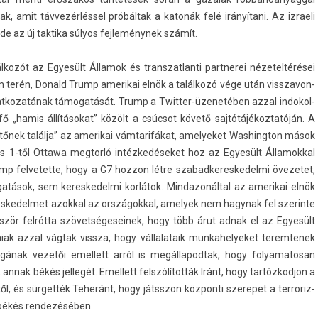
k, amit távvezérléssel próbáltak a katonák felé irányítani. Az iz­raeli
e az új tak­tika súlyos fej­leménynek számít.
lkozót az Egyesült Államok és trans­zat­lanti partnerei nézetel­térései
m terén, Donald Trump amerikai elnök a találkozó vége után visszavon­
­kozatának támogatását. Trump a Twitter-üzenetében azzal in­dokol­
 „hamis állításokat” közölt a csúcsot követő saj­tótájékoz­tatóján. A
tőnek találja” az amerikai vám­tarifákat, amelyeket Was­hington mások
ius 1-től Ot­tawa meg­torló intézkedéseket hoz az Egyesült Államokk­al
p fel­vetet­te, hogy a G7 hoz­zon létre szabad­keres­kedel­mi övezetet,
sok, sem keres­kedel­mi korlátok. Min­dazonált­al az amerikai elnök
res­kedel­met azokk­al az országokk­al, amelyek nem hagynak fel szerin­te
öbbször felrótta szövet­ségeseinek, hogy több árut adnak el az Egyesült
iak azzal vágtak vissza, hogy vál­lalataik mun­kahelyeket terem­tenek
ágának vezetői em­el­lett arról is megál­lapod­tak, hogy folyamatosan
nnak békés jel­legét. Em­el­lett felszólították Iránt, hogy tar­tózkod­jon a
k­től, és sürgették Teheránt, hogy játsszon köz­ponti szerepet a ter­roriz­
 békés re­ndezéséb­en.