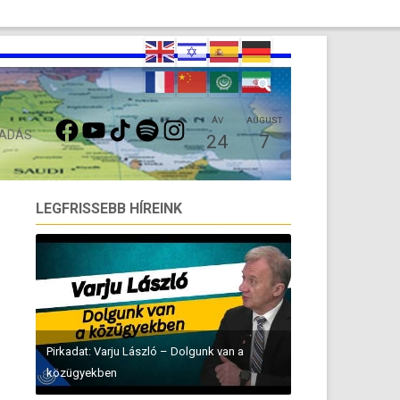
FACEBOOK
YOUTUBE
TIKTOK
SPOTIFY
INSTAGRAM
ÁV
AUGUST
 ADÁS
24
7
LEGFRISSEBB HÍREINK
Pirkadat: Varju László – Dolgunk van a
közügyekben