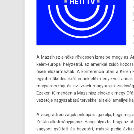
A Maz­sihisz elnöke rövides­en Iz­rael­be megy az A
kelet-európai helyzet­ről, az amerikai zsidó közöss
őseik elszár­maztak. A kon­feren­cia után a Keren
együttműködésekről, ennek előzménye volt annak a k
magyarországi és az iz­raeli magyarajkú zsidóság t
Ezek­en túlmenően a Maz­sihisz elnöke el­megy Cfá
vezetője nagys­zabású ter­vekkel állt elő, amel­lye
A viseg­rádi országok példája is igazol­ja, hogy migr
Zoltán al­kot­mányjogász. Han­gsúlyoz­ta, hogy a
vagyont gyűjtött és hazatért, mások pedig évtiz