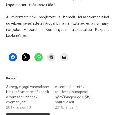
kapcsolat­tartás és kon­zultáció.
A miniszterel­nöki megbízott a kiemelt tár­sadalom­politikai
ügyekb­en javas­lattételi jogg­al bír a miniszterek és a kormány
irányába – zárul a Kor­mányzati Tájékoz­tatási Központ
közleménye.
Related
A megyei jogú városokban
A centenáriumi év
is akadálymentessé teszik
csütörtöki budapesti
a nemzeti ünnepek
nyitóünnepsége előtt,
eseményeit
Nyitrai Zsolt
2017. május 10
2018. január 4