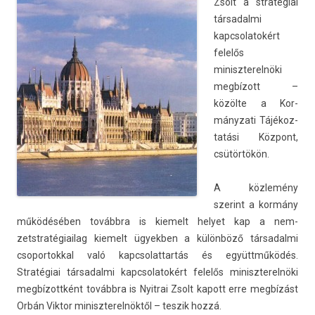
Zsolt a stratégiai
tár­sadal­mi
kapcsolatokért
felelős
miniszterel­nöki
megbízott –
közölte a Kor­
mányzati Tájékoz­
tatási Központ,
csütörtökön.
A közlemény
szerint a kormány
működésében továbbra is kiemelt helyet kap a nem­
zetstratégiailag kiemelt ügyekb­en a különböző tár­sadal­mi
csopor­tokk­al való kapcsolat­tartás és együttműködés.
Stratégiai tár­sadal­mi kapcsolatokért felelős miniszterel­nöki
megbízottként továbbra is Nyit­rai Zsolt kapott erre megbízást
Orbán Vik­tor miniszterel­nöktől – tes­zik hozzá.