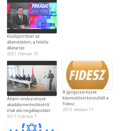
Középpontban az
állatvédelem, a felelős
állatartás
2021. február 10
A gyógyszerészek
képviselőivel konzultált a
Állami rendezvények
Fidesz
akadálymentesítéséről
2013. október 11
írtak alá megállapodást
2017. március 7