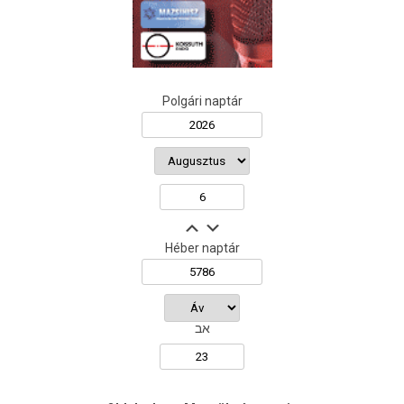
Polgári naptár
Héber naptár
אב