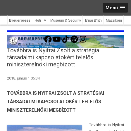
Menü
Breuerpress
Heti TV
Museum & Security
B'nai B'rith
Mazsiköm
Facebook
YouTube
TikTok
Spotify
Instagram
Továbbra is Nyitrai Zsolt a stratégiai
társadalmi kapcsolatokért felelős
miniszterelnöki megbízott
2018. június 1 06:34
TOVÁBBRA IS NYITRAI ZSOLT A STRATÉGIAI
TÁRSADALMI KAPCSOLATOKÉRT FELELŐS
MINISZTERELNÖKI MEGBÍZOTT
Továbbra is Nyit­rai