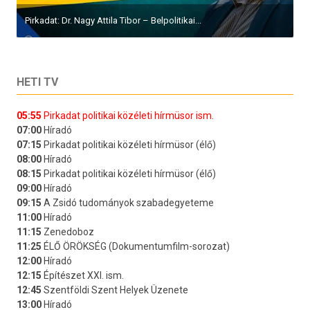
Pirkadat: Dr. Nagy Attila Tibor – Belpolitikai...
HETI TV