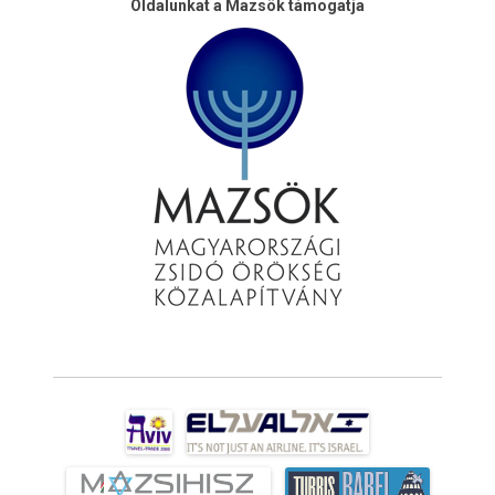
Oldalunkat a Mazsök támogatja