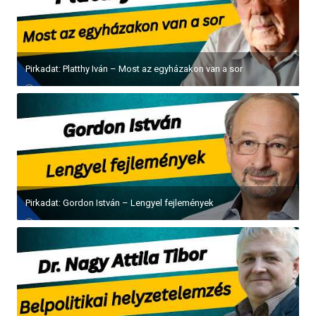
Pirkadat: Platthy Iván – Most az egyházakon van a sor
Pirkadat: Gordon István – Lengyel fejlemények