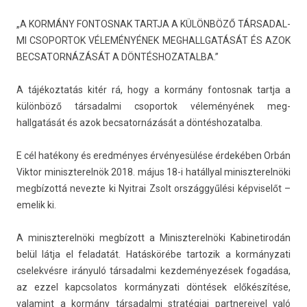
„A KORMÁNY FON­TOSNAK TARTJA A KÜLÖNBÖZŐ TÁR­SADAL­
MI CSOPOR­TOK VÉLEMÉNYÉNEK MEG­HALLGATÁSÁT ÉS AZOK
BE­CSATOR­NÁZÁSÁT A DÖN­TÉSHOZATAL­BA.”
A tájékoz­tatás kitér rá, hogy a kormány fon­tosnak tartja a
különböző tár­sadal­mi csopor­tok véleményének meg­
hallgatását és azok be­csator­názását a dön­téshozatal­ba.
E cél hatékony és eredményes érvényesülése érdekében Orbán
Vik­tor miniszterel­nök 2018. május 18-i hatállyal miniszterel­nöki
megbízottá nevez­te ki Nyit­rai Zsolt országgyűlési kép­viselőt –
em­elik ki.
A miniszterel­nöki megbízott a Miniszterel­nöki Kabinetirodán
belül látja el feladatát. Hatáskörébe tar­tozik a kor­mányzati
cselek­vésre irányuló tár­sadal­mi kez­deményezések fogadása,
az ezzel kapcsolatos kor­mányzati döntések előkészítése,
valamint a kormány tár­sadal­mi stratégiai partnereivel való