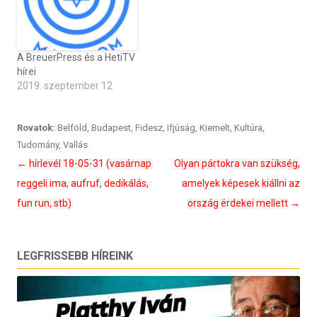
A BreuerPress és a HetiTV
hírei
2019. szeptember 12
Rovatok:
Belföld
,
Budapest
,
Fidesz
,
Ifjúság
,
Kiemelt
,
Kultúra
,
Tudomány
,
Vallás
Bejegyzés
←
hírlevél 18-05-31 (vasárnap
Olyan pártokra van szükség,
navigáció
reggeli ima, aufruf, dedikálás,
amelyek képesek kiállni az
fun run, stb)
ország érdekei mellett
→
LEGFRISSEBB HÍREINK