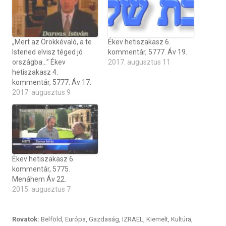
„Mert az Örökkévaló, a te
Ékev hetiszakasz 6.
Istened elvisz téged jó
kommentár, 5777. Áv 19.
országba…” Ékev
2017. augusztus 11
hetiszakasz 4.
kommentár, 5777. Áv 17.
2017. augusztus 9
Ékev hetiszakasz 6.
kommentár, 5775.
Menáhem Áv 22.
2015. augusztus 7
Rovatok:
Belföld
,
Európa
,
Gazdaság
,
IZRAEL
,
Kiemelt
,
Kultúra
,