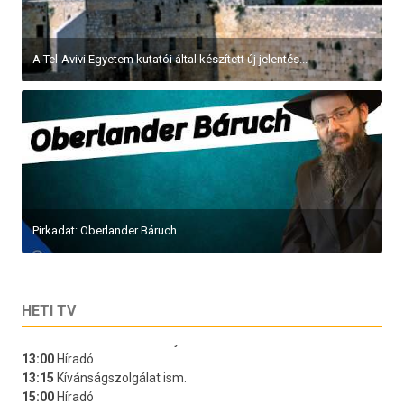
A Tel-Avivi Egyetem kutatói által készített új jelentés...
Pirkadat: Oberlander Báruch
HETI TV