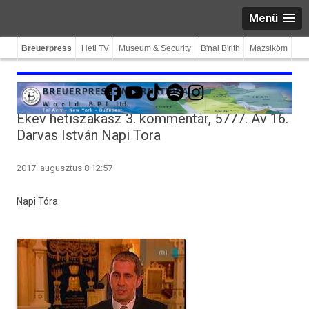
Menü
Breuerpress
Heti TV
Museum & Security
B'nai B'rith
Mazsiköm
Facebook
YouTube
TikTok
Spotify
Instagram
Ékev hetiszakasz 3. kommentár, 5777. Áv 16.
Darvas István Napi Tora
2017. augusztus 8 12:57
Napi Tóra