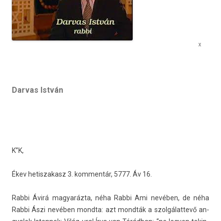
x
Darvas István
K”K,
Ékev hetis­zakasz 3. kom­mentár, 5777. Áv 16.
Rabbi Ávirá magyaráz­ta, néha Rabbi Ami nevében, de néha
Rabbi Ászi nevében mondta: azt mondták a szol­gálat­tevő an­