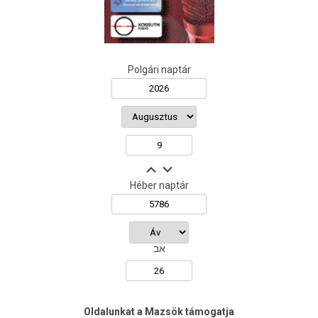
Polgári naptár
Héber naptár
אב
Oldalunkat a Mazsök támogatja