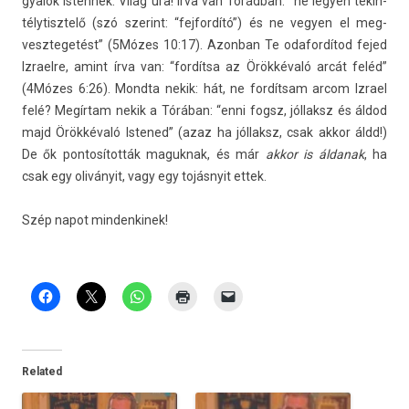
gyalok Is­tennek: Világ ura! Írva van Tórádban: “ne legy­en tekin­
télytisztelő (szó szerint: “fej­fordító”) és ne vegy­en el meg­
vesztegetést” (5Mózes 10:17). Azon­ban Te odafor­dítod fejed
Iz­rael­re, amint írva van: “fordítsa az Örökkévaló arcát feléd”
(4Mózes 6:26). Mondta nekik: hát, ne fordítsam arcom Iz­rael
felé? Megírtam nekik a Tórában: “enni fogsz, jól­laksz és áldod
majd Örökkévaló Is­tened” (azaz ha jól­laksz, csak akkor áldd!)
De ők pon­tosítot­ták maguk­nak, és már
akkor is áldanak
, ha
csak egy oliványit, vagy egy tojásnyit ettek.
Szép napot min­denkinek!
Related