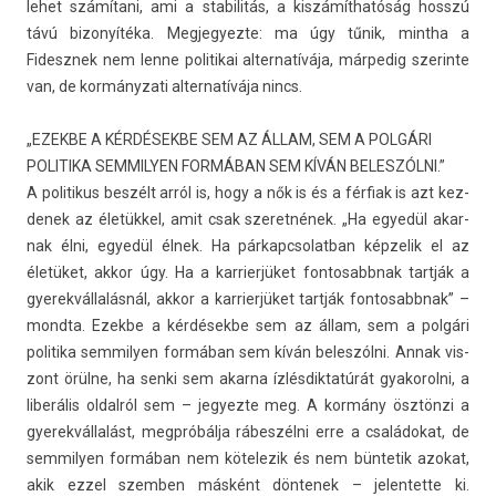
lehet számítani, ami a stabilitás, a kiszámíthatóság hosszú
távú bi­zonyítéka. Meg­jegyez­te: ma úgy tűnik, mintha a
Fidesznek nem lenne politikai al­ter­natívája, már­pedig szerin­te
van, de kor­mányzati al­ter­natívája nincs.
„EZEKBE A KÉRDÉSEKBE SEM AZ ÁLLAM, SEM A POLGÁRI
POLITIKA SEMMILYEN FORMÁBAN SEM KÍVÁN BELESZÓLNI.”
A politikus beszélt arról is, hogy a nők is és a férfiak is azt kez­
denek az életükkel, amit csak szeret­nének. „Ha egyedül akar­
nak élni, egyedül élnek. Ha pár­kapcsolat­ban kép­zelik el az
életüket, akkor úgy. Ha a kar­rier­jüket fon­tosabbnak tartják a
gyerek­vállalás­nál, akkor a kar­rier­jüket tartják fon­tosabbnak” –
mondta. Ezek­be a kérdésekbe sem az állam, sem a polgári
politika sem­mily­en formában sem kíván be­les­zólni. Annak vis­
zont örülne, ha senki sem akar­na ízlés­diktatúrát gyakorol­ni, a
liberális ol­dalról sem – jegyez­te meg. A kormány ösztönzi a
gyerek­vállalást, megpróbálja rábeszélni erre a családokat, de
sem­mily­en formában nem kötelezik és nem bün­tetik azokat,
akik ezzel szemb­en másként dön­tenek – jelen­tette ki.