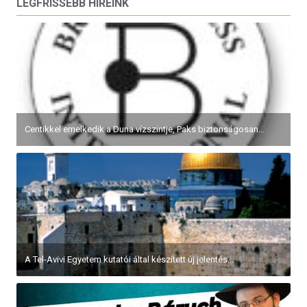
LEGFRISSEBB HÍREINK
Centikkel emelkedik a Duna vízszintje, Paks biztonságosan...
A Tel-Avivi Egyetem kutatói által készített új jelentés...