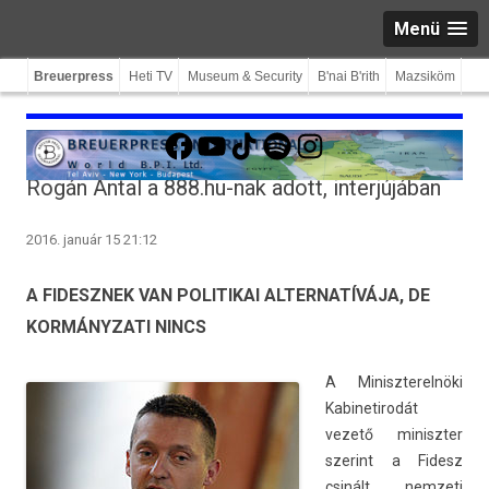
Menü
Breuerpress
Heti TV
Museum & Security
B'nai B'rith
Mazsiköm
Facebook
YouTube
TikTok
Spotify
Instagram
Rogán Antal a 888.hu-nak adott, interjújában
2016. január 15 21:12
A FIDESZNEK VAN POLITIKAI ALTERNATÍVÁJA, DE
KORMÁNYZATI NINCS
A Miniszterel­nöki
Kabinetirodát
vezető miniszt­er
szerint a Fidesz
csinált nem­zeti