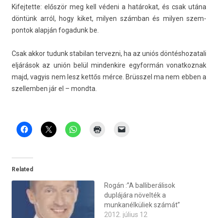
Kifej­tette: először meg kell védeni a határokat, és csak utána
döntünk arról, hogy kiket, mily­en számban és mily­en szem­
pontok alapján fogadunk be.
Csak akkor tudunk stabilan ter­vezni, ha az uniós dön­téshozatali
eljárások az unión belül min­denkire egyfor­mán vonat­koznak
majd, vagyis nem lesz kettős mérce. Brüsszel ma nem ebben a
szel­lemb­en jár el – mondta.
Related
Rogán :”A balliberálisok
duplájára növelték a
munkanélküliek számát”
2012. július 12