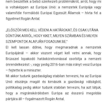
nem beszéltek a belső szer­kezeti problémákról, arról, hogy mi
is vol­taképp­en az Európai Unió: a nem­zetek Európája vagy
valamiféle formálódó Európai Egyesült Államok – hívta fel a
figyel­met Rogán Antal.
„ELŐSZÖR MEG KELL VÉDENI A HATÁROKAT, ÉS CSAK UTÁNA
DÖNTÜNK ARRÓL, HOGY KIKET, MILYEN SZÁMBAN ÉS MILYEN
SZEMPONTOK ALAPJÁN FOGADUNK BE.”
El kell las­san dőlnie, hogy meg­marad­nak a nem­zetek
Európájánál – akkor vis­zont véget kell vetni annak, hogy
Brüsszel lopakodó hatás­körel­vonáss­al csorbítja a nem­zeti
önren­delkezést -, vagy pedig 2016-ban más irányt vesz Európa
– fej­tette ki a miniszt­er.
Mi akkor tudunk gaz­daságilag stabilan ter­vezni, ha az Európai
Unió elszánja magát és kimászik a gaz­dasági válságból,
politikailag pedig akkor tudunk stabilan ter­vezni, ha azt látjuk,
hogy a migránskérdésben Európa az ésszerű megol­dás
pártjára áll – fogal­mazott Rogán Antal.