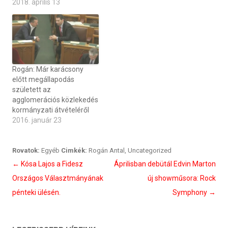
2018. április 13
Rogán: Már karácsony
előtt megállapodás
született az
agglomerációs közlekedés
kormányzati átvételéről
2016. január 23
Rovatok:
Egyéb
Cimkék:
Rogán Antal
,
Uncategorized
Bejegyzés
←
Kósa Lajos a Fidesz
Áprilisban debütál Edvin Marton
navigáció
Országos Választmányának
új showműsora: Rock
pénteki ülésén.
Symphony
→