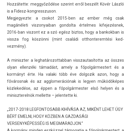
Hozzátette: meggyőződése szerint erről beszélt Kövér László
is a Fidesz-kongresszuson.
Meg­jegyez­te: a csokot 2015-ben az ember még csak
magánéleti vis­zonyaiban gon­dolta értel­mes kifejezés­nek,
2016-ban vis­zont ez a szó egész bi­ztos, hogy a ban­kokban is
vissza fog köszönni (mint családi otthon­terem­tési ked­
vezmény).
A miniszt­er a leg­határozot­tabban visszautasítot­ta az összes
olyan el­lenzéki támadást, amely a főpol­gármes­tert és a
kormányt érte. Ha valaki több éve dol­gozik azon, hogy a
főváros­nak és az agglomerációnak is legy­en működőképes
köz­lekedése, az éppen a főpol­gármest­er első hely­en és a
miniszterel­nök mel­lette – jelen­tette ki.
„2017-2018 LEGFONTOSABB KIHÍVÁSA AZ, MIKÉNT LEHET ÚGY
BÉRT EMELNI, HOGY KÖZBEN A GAZDASÁGI
VERSENYKÉPESSÉG IS MEGMARADJON.”
A kormány mind­en eszközzel támogat­ja a főpol­gármes­tert, a