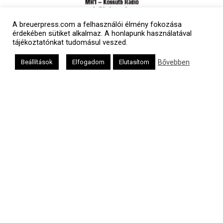
A breuerpress.com a felhasználói élmény fokozása
érdekében sütiket alkalmaz. A honlapunk használatával
tájékoztatónkat tudomásul veszed.
Bővebben
Beállítások
Elfogadom
Elutasítom
Polgári naptár
Héber naptár
אב