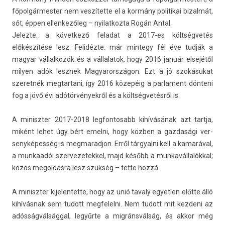
főpol­gármest­er nem veszítette el a kormány politikai bi­zal­mát,
sőt, éppen el­lenkezőleg – nyilat­kozta Rogán Antal.
Jelez­te: a követ­kező feladat a 2017-es költségvetés
előkészítése lesz. Felidézte: már min­tegy fél éve tudják a
magyar vál­lalkozók és a vál­lalatok, hogy 2016 január elsejétől
mily­en adók lesznek Magyarországon. Ezt a jó szokásukat
szeret­nék meg­tartani, így 2016 közepéig a par­la­ment dönteni
fog a jövő évi adótörvényekről és a költségvetésről is.
A miniszt­er 2017-2018 leg­fontosabb kihívásának azt tartja,
miként lehet úgy bért em­el­ni, hogy közben a gaz­dasági ver­
senyképes­ség is meg­marad­jon. Erről tár­gyal­ni kell a kamarával,
a mun­kaadói szer­vezetek­kel, majd később a mun­kavál­lalókk­al;
közös megol­dásra lesz szükség – tette hozzá.
A miniszt­er kijelen­tette, hogy az unió tava­ly egyetl­en előtte álló
kihívásnak sem tudott meg­felel­ni. Nem tudott mit kez­deni az
adósságválsággal, legyűrte a migránsválság, és akkor még