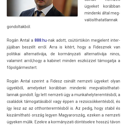
ügyeket korábban
min­denki által meg­
valósít­hatat­lannak
gon­doltak­ból.
Rogán Antal a
888.hu
-nak adott, csütörtökön meg­jelent in­ter­
jújában beszélt erről. Arra is kitért, hogy a Fidesznek van
politikai al­ter­natívája, de kor­mányzati al­ter­natívája nincs,
valamint arról,hogy a kabinet mind­en eszközzel támogat­ja a
főpol­gármes­tert.
Rogán Antal szerint a Fidesz csinált nem­zeti ügyeket olyan
ügyekből, amelyeket korábban min­denki meg­valósít­hatat­
lannak gon­dolt. Így lett nem­zeti ügy a mun­kahelyterem­tésből, a
családok támogatásából vagy éppen a re­zsic­sökken­tésből, és
így lesz az az otthon­terem­tésből is. Az pedig, hogy stabil és
kiszámítható ország legy­en Magyarország, ezek­en a nem­zeti
ügyek­en múlik. Ezek­re a kor­mányzati döntésekre hosszú távon