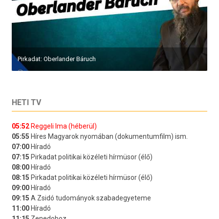
Pirkadat: Oberlander Báruch
HETI TV