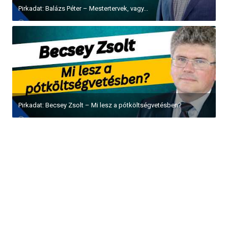
Pirkadat: Balázs Péter – Mestertervek, vagy...
Pirkadat: Becsey Zsolt – Mi lesz a pótköltségvetésben?