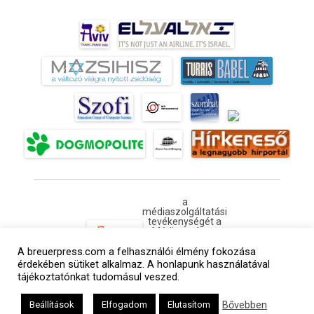
a
médiaszolgáltatási
tevékenységét a
Médiatanács a
Médiatanács
A breuerpress.com a felhasználói élmény fokozása
Támogatási
Programja
érdekében sütiket alkalmaz. A honlapunk használatával
keretében
tájékoztatónkat tudomásul veszed.
támogatja
Kapcsolat
Adatvédelem
Impresszum
Hirdetési árlista
Bővebben
Beállítások
Elfogadom
Elutasítom