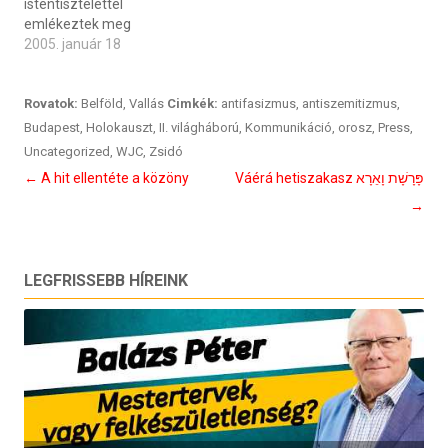
istentisztelettel
emlékeztek meg
2005. január 18
Rovatok:
Belföld
,
Vallás
Cimkék:
antifasizmus
,
antiszemitizmus
,
Budapest
,
Holokauszt
,
II. világháború
,
Kommunikáció
,
orosz
,
Press
,
Uncategorized
,
WJC
,
Zsidó
Bejegyzés
←
A hit ellentéte a közöny
Váérá hetiszakasz פָּרָשָׁת וָאֵרָא
navigáció
→
LEGFRISSEBB HÍREINK