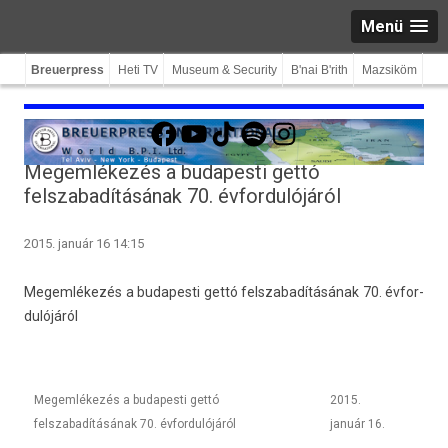
Menü
Breuerpress
Heti TV
Museum & Security
B'nai B'rith
Mazsiköm
Facebook
YouTube
TikTok
Spotify
Instagram
Megemlékezés a budapesti gettó
felszabadításának 70. évfordulójáról
2015. január 16 14:15
Megem­lékezés a budapes­ti gettó felszabadításának 70. évfor­
dulójáról
Megemlékezés a budapesti gettó
2015.
felszabadításának 70. évfordulójáról
január 16.