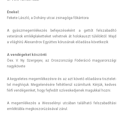
Énekel:
Fekete László, a Dohány utcai zsinagóga főkántora
A gyászmegem­lékezés be­fejezéseként a gettót felszabadító
veteránok em­lékplaket­teket vehet­nek át holokauszt túlélőktől. Majd
a világhírű Al­exandrov Együttes kórusának előadása követ­kezik
A vendégeket köszönti
:
Öex. V. Ny. Szer­gejev, az Oros­zországi Föderáció magyarországi
nagykövete
A kegyeletes megem­lékezés­re és az azt követő előadásra tisztelet­
tel meghívjuk. Meg­jelenésére feltétlenül számítunk. Kérjük, ked­ves
férfi ven­dégein­ket, hogy fej­fedőt szíves­kedjenek magukk­al hozni.
A megem­lékezés a Wes­selényi utcában található felszabadítási
emléktábla meg­koszorúzásáv­al zárul.