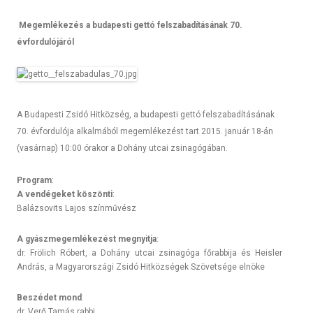
Megemlékezés a budapesti gettó felszabadításának 70.
évfordulójáról
A Budapesti Zsidó Hitközség, a budapesti gettó felszabadításának
70. évfordulója alkalmából megemlékezést tart 2015. január 18-án
(vasárnap) 10:00 órakor a Dohány utcai zsinagógában.
Pro­gram
:
A vendégeket köszönti
:
Baláz­sovits Lajos színművész
A gyászmegem­lékezést meg­nyit­ja
:
dr. Frölich Róbert, a Dohány utcai zsinagóga főrab­bija és Heisl­er
András, a Magyarországi Zsidó Hitközségek Szövetsége elnöke
Beszédet mond
:
dr. Verő Tamás rabbi