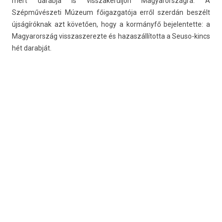
mert darab­ja is visszakerül­jön Magyarország­ra. A
Szépművészeti Múzeum főigaz­gatója erről szerdán beszélt
újságíróknak azt követően, hogy a kormányfő be­jelen­tette: a
Magyarország visszas­zerez­te és hazas­zállítot­ta a Seuso-kincs
hét darab­ját.