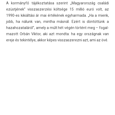
A kormányfő tájékoz­tatása szerint „Magyarország családi
ezüstjének” visszas­zerzési költsége 15 millió euró volt, az
1990-es kikiáltási ár mai értékének egyhar­mada. „Ha a mienk,
jobb, ha nálunk van, mintha másnál. Ezért is döntöttünk a
hazahozataláról”, amely a múlt hét végén történt meg – fogal­
mazott Orbán Vik­tor, aki azt mondta: ha egy országnak van
ereje és tekin­télye, akkor képes visszas­zerez­ni azt, ami az övé.