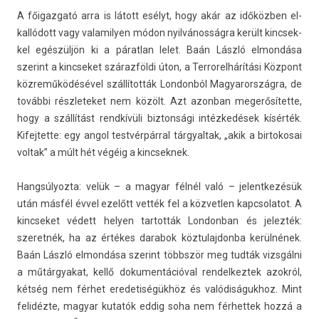
A főigaz­gató arra is látott esélyt, hogy akár az időközben el­
kallódott vagy valamily­en módon nyilvánosságra került kincsek­
kel egészüljön ki a párat­lan lelet. Baán László el­mondása
szerint a kincseket szárazföldi úton, a Ter­rorel­hárítási Központ
közreműködésével szállították Lon­donból Magyarország­ra, de
további részleteket nem közölt. Azt azon­ban megerősítette,
hogy a szállítást rendkívüli bi­zton­sági intézkedések kísérték.
Kifej­tette: egy angol testvérpárral tár­gyal­tak, „akik a bi­rtokosai
vol­tak” a múlt hét végéig a kincsek­nek.
Han­gsúlyoz­ta: velük – a magyar félnél való – jelentkezésük
után másfél évvel ezelőtt vették fel a köz­vetl­en kapcsolatot. A
kincseket védett hely­en tar­tották Lon­donban és jelez­ték:
szeret­nék, ha az értékes darabok köz­tulaj­donba kerülnének.
Baán László el­mondása szerint többször meg tudták vizsgálni
a műtár­gyakat, kellő dokumen­tációv­al re­ndel­keztek azokról,
kétség nem férhet eredetiségük­höz és valódiságuk­hoz. Mint
felidézte, magyar kutatók eddig soha nem fér­hettek hozzá a