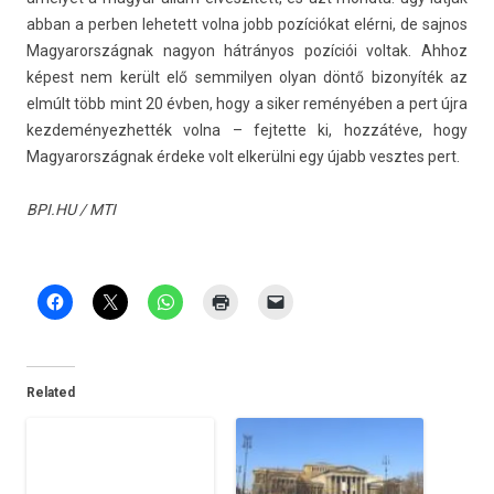
abban a per­b­en lehetett volna jobb pozíciókat elérni, de saj­nos
Magyarország­nak nagyon hátrányos pozíciói vol­tak. Ahhoz
képest nem került elő sem­mily­en olyan döntő bi­zonyíték az
elmúlt több mint 20 évben, hogy a siker reményében a pert újra
kez­deményez­hették volna – fej­tette ki, hozzátéve, hogy
Magyarország­nak érdeke volt elkerülni egy újabb vesztes pert.
BPI.HU / MTI
Related
Orbán Viktor:
Magyarország
visszaszerezte a Seuso-