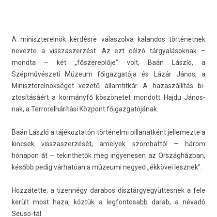
A miniszterel­nök kérdésre válas­zolva kalan­dos tör­ténet­nek
nevez­te a visszas­zerzést. Az ezt célzó tár­gyalások­nak –
mondta – két „fős­zerep­lője” volt, Baán László, a
Szépművészeti Múzeum főigaz­gatója és Lázár János, a
Miniszterel­nökséget vezető állam­titkár. A hazas­zállítás bi­
ztosításáért a kormányfő köszönetet mon­dott Hajdu János­
nak, a Ter­rorel­hárítási Központ főigaz­gatójának.
Baán László a tájékoz­tatón történelmi pil­lanat­ként jel­lemez­te a
kincsek visszas­zerzését, amelyek szom­battól – három
hónapon át – tekinthetők meg in­gyenes­en az Országházban,
később pedig várhatóan a múzeumi negyed „ékkövei lesznek”.
Hozzátette, a tizen­négy darabos dísztár­gyegyüt­tesnek a fele
került most haza, köztük a leg­fontosabb darab, a névadó
Seuso-tál.