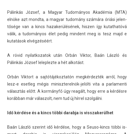
Pálinkás József, a Magyar Tudományos Akadémia (MTA)
elnöke azt mondta, a magyar tudomány számára óriási jelen­
tősége van a kincs hazakerülésének, hisz­en így kutat­hatóvá
válik, a tudományos élet pedig min­dent meg is tesz majd e
kutatások elvégzéséért.
A rövid nyilat­kozatok után Orbán Vik­tor, Baán László és
Pálinkás József lelep­lezte a hét alkotást.
Orbán Vik­tort a saj­tótájékoz­tatón megkérdezték arról, hogy
lesz-e eset­leg mégis miniszterelnök-jelölti vita a par­lamen­ti
választás előtt. A kormányfő úgy reagált, hogy erre a kérdésre
korábban már válas­zolt, nem tud új hírrel szolgálni.
Idő kérdése és a kincs többi darab­ja is visszakerül­het
Baán László szerint idő kérdése, hogy a Seuso-kincs többi is­