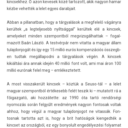
kincsek­hez. Ő azon kevesek közé tar­tozott, akik nagyon hamar
kézbe vehet­ték a lelet egyes darab­jait.
Abban a pil­lanat­ban, hogy a tárgyalások a meg­felelő vágányra
kerültek „a leg­teljesebb nyíltsággal” kerültek elé a kincsek,
amelyeket mind­en szem­pontból meg­vizsgál­hattak – fogal­
mazott Baán László. A testvérpár nem vitat­ta a magyar állam
tulaj­donjogát és így egy 15 millió eurós kom­penzációs összegb­
en tud­tak megál­lapod­ni a tárgyalások végén. A kincsek
kikiáltási ára annak idején 40 millió font volt, ami mai áron 100
millió eurónak felel meg – em­lékez­tetett.
A most visszakerült kincsek – köztük a Seuso-tál – a lelet
magyar szem­pontból értékesebb felét tes­zik ki – mutatott rá a
főigaz­gató, aki hozzátette: az 1990 óta tartó rendőrségi
nyomozás során felgyűlt eredmények nagyon fon­tosak vol­tak
ahhoz, hogy végül a magyar tulaj­donjogot ne vitas­sák. Fon­
tosnak tar­totta azt is, hogy a brit hatóságok kien­gedték a
kincset az országból, ez egy bonyolult engedélyezési folyamat