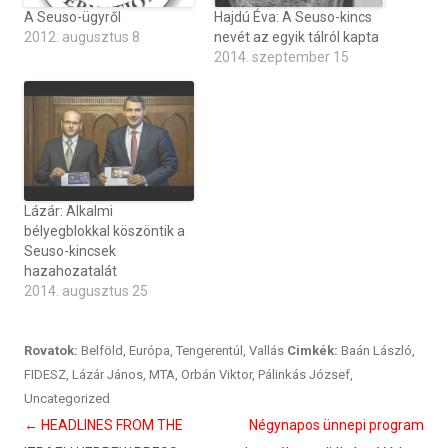
A Seuso-ügyről
Hajdú Éva: A Seuso-kincs
2012. augusztus 8
nevét az egyik tálról kapta
2014. szeptember 15
Lázár: Alkalmi
bélyegblokkal köszöntik a
Seuso-kincsek
hazahozatalát
2014. augusztus 25
Rovatok:
Belföld
,
Európa
,
Tengerentúl
,
Vallás
Cimkék:
Baán László
,
FIDESZ
,
Lázár János
,
MTA
,
Orbán Viktor
,
Pálinkás József
,
Uncategorized
Bejegyzés
←
HEADLINES FROM THE
Négynapos ünnepi program