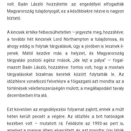
volt. Baán László hozzátette: az engedéllyel el­fogad­ták
Magyarország tulaj­donjogát, ez a későb­biek­re nézve is nagyon
bíztató.
A kincsek értéke fel­becsül­hetetl­en – jegyez­te meg, hozzátéve:
a további hét kincsnek Lord Northampton a tulaj­donosa, és
ahogy eddig is folytak tárgyalások, úgy a jövőben is lesznek il­
yenek. Mától kezdve más a helyzet, és Magyarország
tárgyalási pozíciói egész mások, „ide lejt a pálya” – fogal­
mazott Baán László, hozzátéve: fon­tos volt, hogy a mos­tani
tárgyalásokat bi­zal­mas keretek között folytat­ták le. Az
időzítésre vonat­kozó fel­vetés­re a főigaz­gató azt mondta: az a
történések vélet­lenszerűségén múlott, a megál­lapodást tava­ly
de­cem­berb­en írta alá.
Ezt követően az engedélyezési folyamat zaj­lott, ennek a múlt
héten került pecsét a végére. Az időzítés a brit hatóságok
kezében volt – mutatott rá. Felidézte az 1993-as pert is,
amelyet a magyar állam el­veszített, és azt mondta: úgy látják