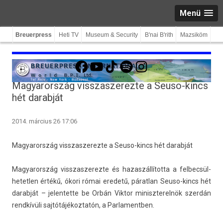
Menü
Breuerpress
Heti TV
Museum & Security
B'nai B'rith
Mazsiköm
Facebook
YouTube
TikTok
Spotify
Instagram
Magyarország visszaszerezte a Seuso-kincs
hét darabját
2014. március 26 17:06
Magyarország visszas­zerez­te a Seuso-kincs hét darab­ját
Magyarország visszas­zerez­te és hazas­zállítot­ta a fel­becsül­
hetetl­en értékű, ókori római eredetű, párat­lan Seuso-kincs hét
darab­ját – jelen­tette be Orbán Vik­tor miniszterel­nök szerdán
rendkívüli saj­tótájékoz­tatón, a Par­lamentb­en.