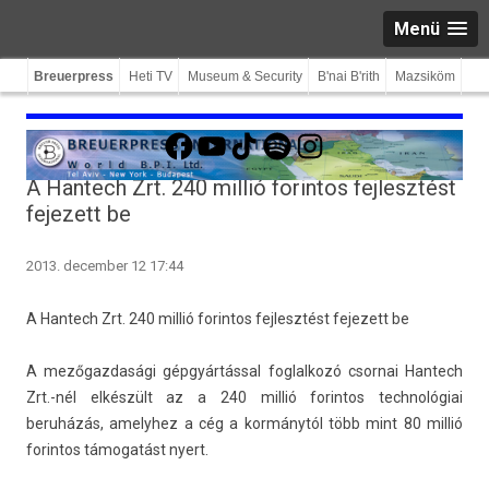
Menü
Breuerpress
Heti TV
Museum & Security
B'nai B'rith
Mazsiköm
Facebook
YouTube
TikTok
Spotify
Instagram
A Hantech Zrt. 240 millió forintos fejlesztést
fejezett be
2013. december 12 17:44
A Han­tech Zrt. 240 millió forin­tos fej­lesztést fejezett be
A mezőgaz­dasági gépgyártással fog­lalkozó csor­nai Han­tech
Zrt.-nél elkészült az a 240 millió forin­tos tech­nológiai
beruházás, amelyhez a cég a kormánytól több mint 80 millió
forin­tos támogatást nyert.