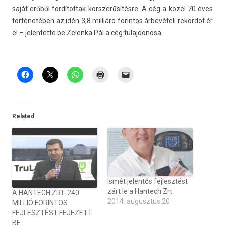
saját erőből for­dítot­tak korszerűsítés­re. A cég a közel 70 éves
történetében az idén 3,8 milliárd forin­tos árbevételi re­kor­dot ér
el – jelen­tette be Zelen­ka Pál a cég tulaj­donosa.
Related
Ismét jelentős fejlesztést
zárt le a Hantech Zrt.
A HANTECH ZRT. 240
2014. augusztus 20
MILLIÓ FORINTOS
FEJLESZTÉST FEJEZETT
BE