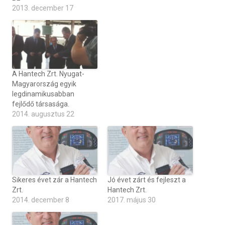
2013. december 17
A Hantech Zrt. Nyugat-
Magyarország egyik
legdinamikusabban
fejlődő társasága.
2014. augusztus 22
Sikeres évet zár a Hantech
Jó évet zárt és fejleszt a
Zrt.
Hantech Zrt.
2014. december 8
2017. május 30