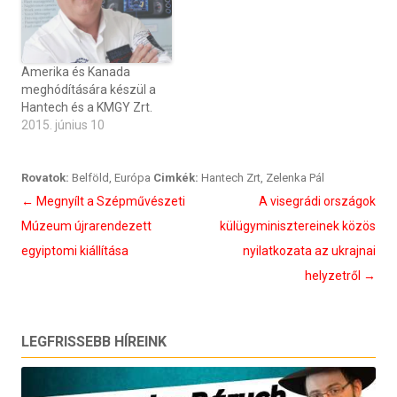
Amerika és Kanada
meghódítására készül a
Hantech és a KMGY Zrt.
2015. június 10
Rovatok:
Belföld
,
Európa
Cimkék:
Hantech Zrt
,
Zelenka Pál
Bejegyzés
←
Megnyílt a Szépművészeti
A visegrádi országok
navigáció
Múzeum újrarendezett
külügyminisztereinek közös
egyiptomi kiállítása
nyilatkozata az ukrajnai
helyzetről
→
LEGFRISSEBB HÍREINK