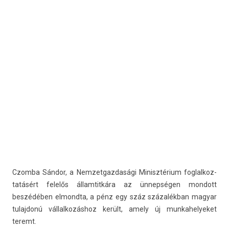
Czom­ba Sándor, a Nem­zetgaz­dasági Minisztérium fog­lalkoz­
tatásért felelős állam­titkára az ünnepségen mon­dott
beszédében el­mondta, a pénz egy száz százalékban magyar
tulaj­donú vál­lalkozás­hoz került, amely új mun­kahelyeket
teremt.