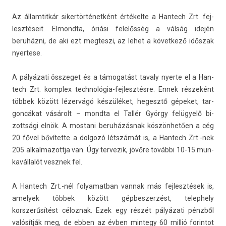
Az állam­titkár siker­történet­ként értékelte a Han­tech Zrt. fej­
lesztéseit. El­mondta, óriási felelősség a válság idején
beruházni, de aki ezt meg­teszi, az lehet a követ­kező időszak
nyer­tese.
A pályázati összeget és a támogatást tava­ly nyer­te el a Han­
tech Zrt. komplex technológia-fejlesztésre. Ennek részeként
többek között lézervágó készüléket, hegesztő gépeket, tar­
goncákat vásárolt – mondta el Tallér György felügyelő bi­
zottsági elnök. A mos­tani beruházásnak köszönhetően a cég
20 fővel bővítette a dol­gozó létszámát is, a Han­tech Zrt.-nek
205 al­kal­mazottja van. Úgy ter­vezik, jövőre további 10-15 mun­
kavál­lalót vesznek fel.
A Han­tech Zrt.-nél folyamat­ban van­nak más fej­lesztések is,
amelyek többek között gép­beszer­zést, telep­he­ly
korszerűsítést céloz­nak. Ezek egy részét pályázati pénzből
valósítják meg, de ebben az évben min­tegy 60 millió forin­tot