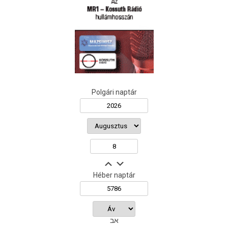
Polgári naptár
Héber naptár
אב