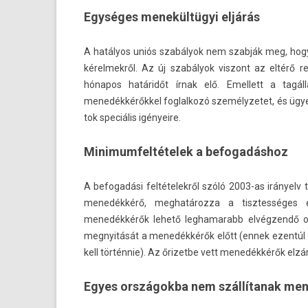
Egységes menekültügyi eljárás
A hatályos uniós szabályok nem szabják meg, hogy 
kérel­mekről. Az új szabályok vis­zont az eltérő 
hónapos határidőt írnak elő. Em­el­lett a tagá
menedékkérőkkel fog­lalkozó személyzetet, és ügyel­
tok speciális igényeire.
Minimumfeltételek a befogadáshoz
A be­fogadási fel­tételek­ről szóló 2003-as irányelv tö
menedékkérő, meg­határoz­za a tisztes­séges éle
menedékkérők lehető leg­hamarabb elvégzendő or­vo
meg­nyitását a menedékkérők előtt (ennek ezentúl
kell történnie). Az őrizet­be vett menedékkérők elzá
Egyes országokba nem szállítanak men