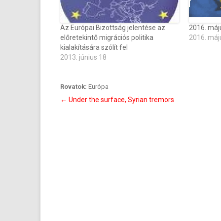
Az Európai Bizottság jelentése az
2016. máju
előretekintő migrációs politika
2016. máj
kialakítására szólít fel
2013. június 18
Rovatok:
Európa
Bejegyzés
←
Under the surface, Syrian tremors
navigáció