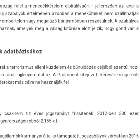
ország felel a menedékkérelem elbírálásáért – jel­lemző­en az, ahol a
új szabályok értelmében azon­ban a menekül­teket nem szállíthatják
hogy em­ber­tel­en vagy megalázó bánásmódban részesülnek. A szabályok
maz­nak, amelyek még a válság kitörése előtt jel­zik, hogy gond van a
k adatbázisához
i a ter­roriz­mus el­leni küz­delem és bűnüldözés céljából ezentúl hoz­
n tárolt ujjlenyomatához. A Par­la­ment kifejezett kérésére szigorúbb
atokat más célra ne használják fel.
 csak­nem tíz éves jogszabályt frissítenek. 2012-ben 330 ezer
agyarországon ebből 2.155-öt.
a tagál­lamok kormányai által is támogatott jogszabályok várhatóan 2015