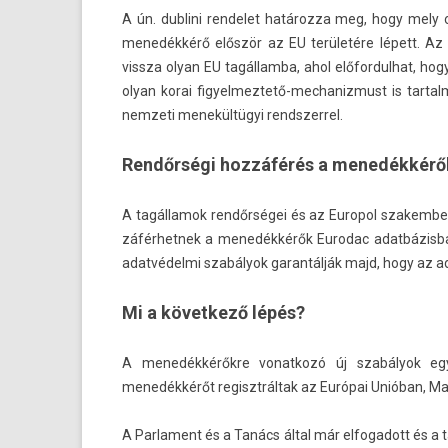
A ún. dub­lini re­ndelet határozza meg, hogy mely 
menedékkérő először az EU területére lépett. Az 
vissza olyan EU tagál­lamba, ahol előfor­dulhat, 
olyan korai figyelmeztető-mechanizmust is tar­tal
nem­zeti menekültügyi re­ndszer­rel.
Rendőrségi hozzáférés a menedékkérő
A tagál­lamok rendőrségei és az Europol szakem­bere
záfér­hetnek a menedékkérők Eurodac adat­bázis­ba
adatvédelmi szabályok garan­tálják majd, hogy az ad
Mi a következő lépés?
A menedékkérőkre vonat­kozó új szabályok egy
menedékkérőt re­gisztrál­tak az Európai Unióban, M
A Par­la­ment és a Tanács által már el­fogadott és 