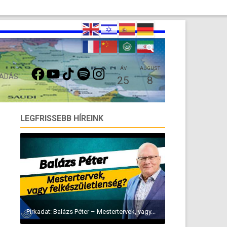
FACEBOOK
YOUTUBE
TIKTOK
SPOTIFY
INSTAGRAM
ÁV
AUGUST
 ADÁS
25
8
LEGFRISSEBB HÍREINK
A Tel-Avivi Egyetem kutatói által készített új
jelentés...