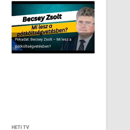
Pirkadat: Oberlander Báruch
Pirkadat: Seres Attila – A hét értékelése
HETI TV