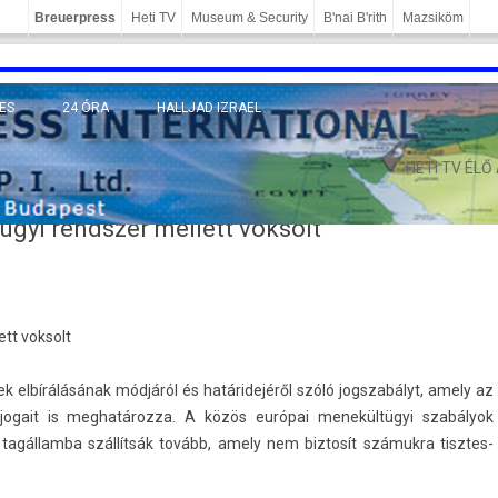
Breuerpress
Heti TV
Museum & Security
B'nai B'rith
Mazsiköm
ES
24 ÓRA
HALLJAD IZRAEL
MÁNY
HETI TV ÉLŐ
ügyi rendszer mellett voksolt
tt vok­solt
ek elbírálásának módjáról és határidejéről szóló jogszabályt, amely az
jogait is meg­határoz­za. A közös európai menekültügyi szabályok
gál­lamba szállítsák tovább, amely nem bi­ztosít számukra tisztes­