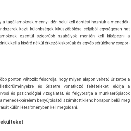
a tagál­lamok­nak men­nyi időn belül kell döntést hoz­niuk a menedék­
re­ndszerek közti különbségek kiküszöbölése céljából egységesen hat
l­lamok­nak ezentúl szigorúbb szabályok mentén kell kiképezni a
niük kell a kísérő nélkül érkező kis­korúak és egyéb sérülékeny csopor­
bb pon­ton vál­tozik: fel­sorol­ja, hogy mily­en al­apon vehető őrizet­be a
t­körül­mények­re és őrizet­re vonat­kozó fel­tételeket, előírja a
si és pszic­hológiai vizsgálatát, és fel­gyor­sítja a mun­kaerőpiacok
 a menedékkérelem benyújtásától számított kilenc hónapon belül meg
rását külön létesítményben kell megol­dani.
ekülteket