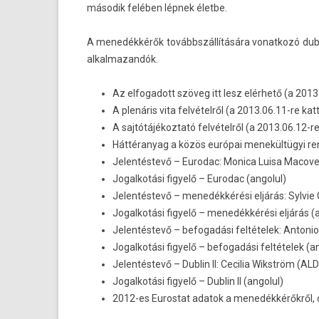
második felében lépnek életbe.
A menedékkérők továbbszállítására vonat­kozó dub­l
al­kal­mazan­dók.
Az elfogadott szöveg itt lesz elérhető (a 2013
A plenáris vita felvételről (a 2013.06.11-re kat
A sajtótájékoztató felvételről (a 2013.06.12-re
Háttéranyag a közös európai menekültügyi ren
Jelentéstevő – Eurodac: Monica Luisa Macove
Jogalkotási figyelő – Eurodac (angolul)
Jelentéstevő – menedékkérési eljárás: Sylvie
Jogalkotási figyelő – menedékkérési eljárás (
Jelentéstevő – befogadási feltételek: Antoni
Jogalkotási figyelő – befogadási feltételek (a
Jelentéstevő – Dublin II: Cecilia Wikström (A
Jogalkotási figyelő – Dublin II (angolul)
2012-es Eurostat adatok a menedékkérőkről, 