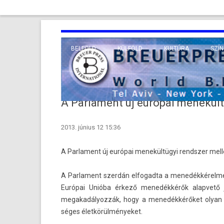
BELFÖLD
KÜLFÖLD
KULTÚRA
SZÍN
EURÓPA
TUDO
VALLÁS
KÖZEL-KELET
A Parlament új európai menekült
TÁVOL-KELET
2013. június 12 15:36
TENGERENTÚL
A Par­la­ment új európai menekültügyi re­ndsz­er mel­le
A Par­la­ment szerdán el­fogad­ta a menedék­kérel­m
Európai Unióba érkező menedékkérők al­ap­vető 
megakadályoz­zák, hogy a menedékkérőket olyan ta
séges élet­körül­ményeket.