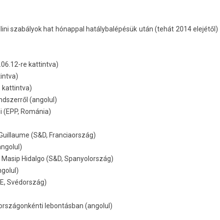
ini szabályok hat hónapp­al hatálybalépésük után (tehát 2014 elejétől)
.06.12-re kattintva)
tintva)
 kattintva)
dszerről (angolul)
i (EPP, Románia)
 Guillaume (S&D, Franciaország)
angolul)
o Masip Hidalgo (S&D, Spanyolország)
ngolul)
LDE, Svédország)
országonkénti lebontásban (angolul)