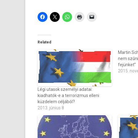
Related
Martin Sc
nem szűnik
fejünket”
2015. nov
Légi utasok személyi adatai:
kiadhatók-e a terrorizmus elleni
küzdelem céljából?
2013. június 8