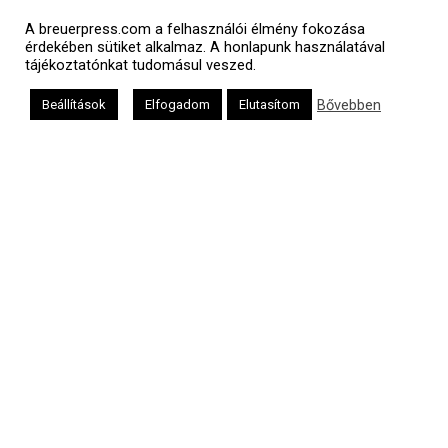
A breuerpress.com a felhasználói élmény fokozása
érdekében sütiket alkalmaz. A honlapunk használatával
tájékoztatónkat tudomásul veszed.
Bővebben
Beállítások
Elfogadom
Elutasítom