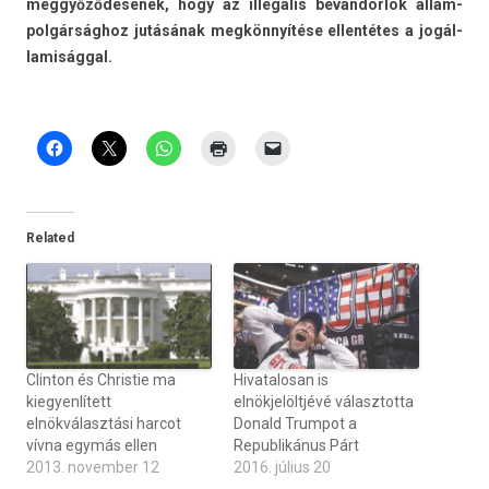
meggyőződésének, hogy az illegális bevándorlók állam­
polgár­sághoz jutásának megkönnyítése el­lentétes a jogál­
lamiságg­al.
Related
Clinton és Christie ma
Hivatalosan is
kiegyenlített
elnökjelöltjévé választotta
elnökválasztási harcot
Donald Trumpot a
vívna egymás ellen
Republikánus Párt
2013. november 12
2016. július 20