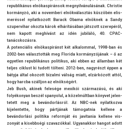
re­pub­likánus el­nökas­pirán­sok meg­nyil­vánulásának. Chris­tie
kormányzó, aki a novem­beri elnökválasztás küszöbén elis­
merés­sel nyilat­kozott Barack Obama elnöknek a Sandy
szuper­vihar okoz­ta károk elhárításában játszott szerepéről,
nem kapott meghívást az idén jubiláló, 40. CPAC-
tanácskozásra.
A poten­ciális el­nökas­piránst két al­kalomm­al, 1998-ban és
2002-ben választot­ták meg Florida kormányzójának – ő az
egyetl­en re­pub­likánus politikus, aki ebben az állam­ban két
tel­jes cik­lust ki tudott tölteni. 2012-ben, nagyrészt éppen a
bátyja által okozott bi­zal­mi válság miatt, elzárkózott attól,
hogy harcba szálljon az elnökségért.
Jeb Bush, akinek felesége mexikói származású, és aki
folyékonyan beszél spanyolul, a közelmúltban könyvet jelen­
tetett meg a bevándorlásról. Az NBC-nek nyilat­kozva
kijelen­tette, hogy pártjának támogat­nia kel­lene a
bevándorlási politika re­formját és javítania kel­lene vis­
zonyát a kisebbségi szavazókk­al. Ugyanak­kor han­got adott