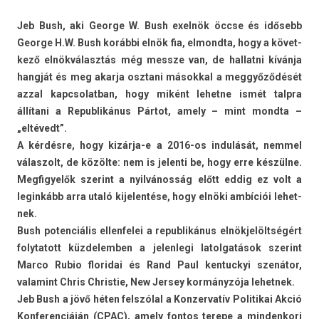
Jeb Bush, aki Geor­ge W. Bush exelnök öccse és idősebb
Geor­ge H.W. Bush korábbi elnök fia, el­mondta, hogy a követ­
kező elnökválasztás még messze van, de hal­latni kívánja
hangját és meg akar­ja osztani másokk­al a meggyőződését
azzal kapcsolat­ban, hogy miként lehet­ne ismét talpra
állítani a Re­pub­likánus Pártot, amely – mint mondta –
„eltévedt”.
A kérdésre, hogy kizárja-e a 2016-os indulását, nem­mel
válas­zolt, de közölte: nem is jelen­ti be, hogy erre készülne.
Meg­figyelők szerint a nyilvánosság előtt eddig ez volt a
legin­kább arra utaló kijelen­tése, hogy elnöki ambíciói lehet­
nek.
Bush poten­ciális el­lenfelei a re­pub­likánus elnökjelöltségért
folytatott küz­delemb­en a jelen­legi latol­gatások szerint
Marco Rubio floridai és Rand Paul ken­tuckyi szenátor,
valamint Chris Chris­tie, New Jer­sey kormányzója lehet­nek.
Jeb Bush a jövő héten felszólal a Kon­zervatív Politikai Akció
Kon­feren­ciáján (CPAC), amely fon­tos terepe a min­denkori