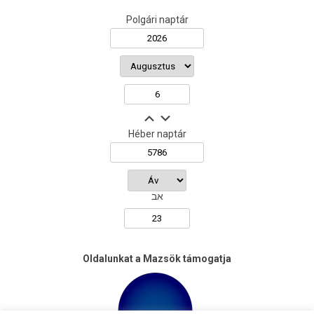
Polgári naptár
Héber naptár
אב
Oldalunkat a Mazsök támogatja