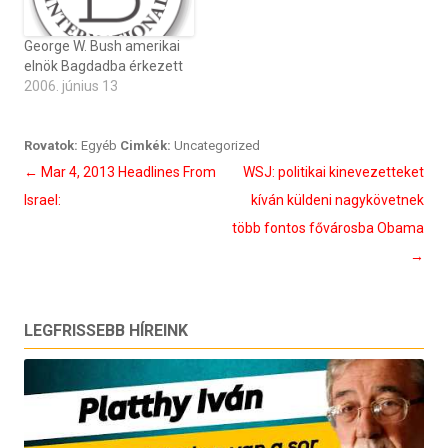
George W. Bush amerikai
elnök Bagdadba érkezett
2006. június 13
Rovatok:
Egyéb
Cimkék:
Uncategorized
Bejegyzés
←
Mar 4, 2013 Headlines From
WSJ: politikai kinevezetteket
navigáció
Israel:
kíván küldeni nagykövetnek
több fontos fővárosba Obama
→
LEGFRISSEBB HÍREINK