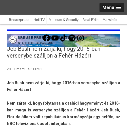
Menü
Breuerpress
Heti TV
Museum & Security
B'nai B'rith
Mazsiköm
Facebook
YouTube
TikTok
Spotify
Instagram
Jeb Bush nem zárja ki, hogy 2016-ban
versenybe szálljon a Fehér Házért
2013. március 5 00:51
Jeb Bush nem zárja ki, hogy 2016-ban ver­senybe szálljon a
Fehér Házért
Nem zárta ki, hogy folytas­sa a családi hagyományt és 2016-
ban maga is ver­senybe szálljon a Fehér Házért Jeb Bush,
Florida állam volt re­pub­likánus kormányzója egy hétfőn, az
NBC televíziónak adott in­ter­júban.