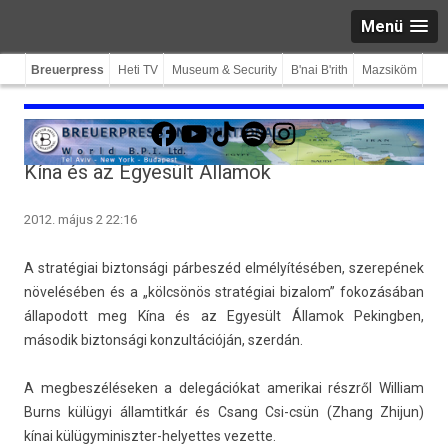
Menü
Breuerpress
Heti TV
Museum & Security
B'nai B'rith
Mazsiköm
Facebook
YouTube
TikTok
Spotify
Instagram
Kína és az Egyesült Államok
2012. május 2 22:16
A stratégiai bi­zton­sági párbeszéd elmélyítésében, szerepének
növelésében és a „kölcsönös stratégiai bi­zalom” fokozásában
állapodott meg Kína és az Egyesült Államok Pekingb­en,
második bi­zton­sági kon­zultációján, szerdán.
A meg­beszélések­en a delegációkat amerikai részről Wil­liam
Burns külügyi állam­titkár és Csang Csi-csün (Zhang Zhijun)
kínai külügyminiszter-helyettes vezet­te.