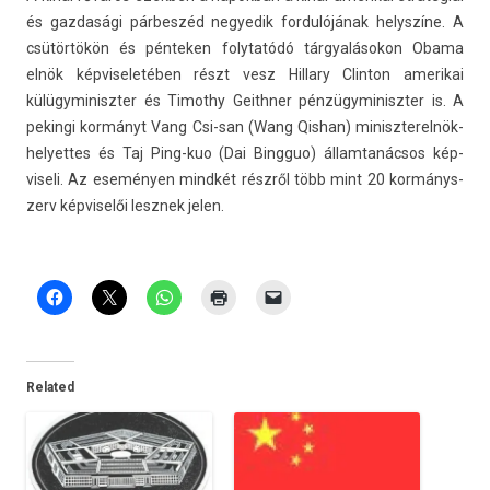
és gaz­dasági párbeszéd negyedik for­dulójának helys­zíne. A
csütörtökön és pén­tek­en folytatódó tárgyalásokon Obama
elnök kép­viseletéb­en részt vesz Hil­la­ry Clin­ton amerikai
külügyminiszt­er és Timot­hy Geithn­er pén­zügyminiszt­er is. A
pekin­gi kormányt Vang Csi-san (Wang Qis­han) miniszterelnök-
helyettes és Taj Ping-kuo (Dai Bi­ngguo) állam­tanác­sos kép­
viseli. Az eseményen mindkét részről több mint 20 kor­mánys­
zerv kép­viselői lesznek jelen.
Related