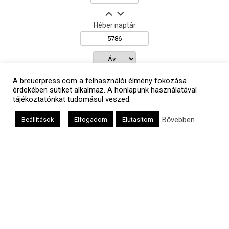
Héber naptár
אב
A breuerpress.com a felhasználói élmény fokozása
érdekében sütiket alkalmaz. A honlapunk használatával
tájékoztatónkat tudomásul veszed.
Oldalunkat a Mazsök támogatja
Bővebben
Beállítások
Elfogadom
Elutasítom