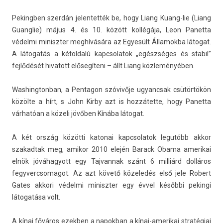
Pekingb­en szerdán jelen­tették be, hogy Liang Kuang-lie (Liang
Guanglie) május 4. és 10. között kollégája, Leon Panet­ta
védelmi miniszt­er meghívására az Egyesült Államok­ba látogat.
A látogatás a kétold­alú kapcsolatok „egészséges és stabil”
fejlődését hivatott elősegíteni – állt Liang közleményében.
Was­hington­ban, a Pen­tagon szóvivője ugyancsak csütörtökön
közölte a hírt, s John Kirby azt is hozzátette, hogy Panet­ta
várhatóan a közeli jövőben Kínába látogat.
A két ország közötti katonai kapcsolatok legutóbb akkor
szakad­tak meg, amikor 2010 elején Barack Obama amerikai
elnök jóváhagyott egy Taj­vannak szánt 6 milliárd dolláros
fegyvercsomagot. Az azt követő közeledés első jele Robert
Gates ak­kori védelmi miniszt­er egy évvel későbbi pekin­gi
látogatása volt.
A kínai főváros ezekb­en a napok­ban a kínai-amerikai stratégiai