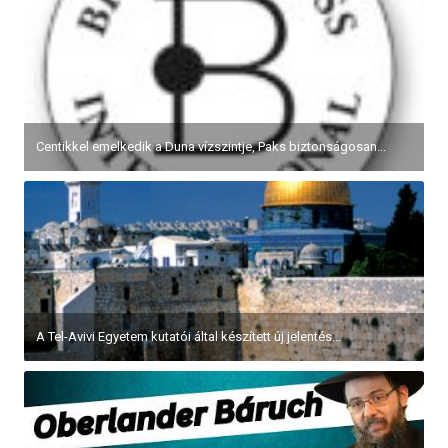
Centikkel emelkedik a Duna vízszintje, Paks biztonságosan...
A Tel-Avivi Egyetem kutatói által készített új jelentés...