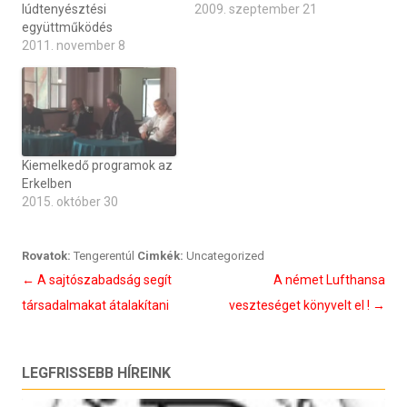
lúdtenyésztési
2009. szeptember 21
együttműködés
2011. november 8
Kiemelkedő programok az
Erkelben
2015. október 30
Rovatok:
Tengerentúl
Cimkék:
Uncategorized
Bejegyzés
←
A sajtószabadság segít
A német Lufthansa
navigáció
társadalmakat átalakítani
veszteséget könyvelt el !
→
LEGFRISSEBB HÍREINK