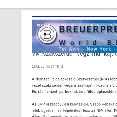
BELFÖLD
KÜLFÖLD
KULTÚRA
SZÍN
EURÓPA
TUDO
VALLÁS
KÖZEL-KELET
VM: szakszerűen végzi munkáját
TÁVOL-KELET
2012. április 27 18:42
TENGERENTÚL
A Nem­zeti Föl­dalap­kezelő Szer­vezet­nél (NFA) töb
vezet szakszerű­en végzi a munkáját – közölte a Vid
Forrás nem­zeti par­koknak és a föl­dalap­kezelőne
Az LMP országgyűlési kép­viselője, Szabó Re­beka pé
letek ügyében, és fel­jelen­tést tesz az NFA ellen. Kö
Állami Számvevőszék el­nökeihez, valamint a legfőb