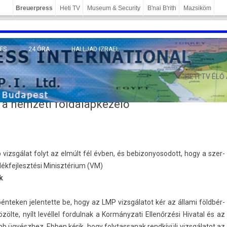
Breuerpress
Heti TV
Museum & Security
B'nai B'rith
Mazsiköm
ES
24 ÓRA
HALLJAD IZRAEL
MÁNY
HETI TV ÉLŐ
 a nemzeti földalapkezelő
b vizsgálat folyt az elmúlt fél évben, és be­bizonyosodott, hogy a szer­
ék­fejlesztési Minisztérium (VM)
k
n­tek­en jelen­tette be, hogy az LMP vizsgálatot kér az állami földbér­
zölte, nyílt levéllel for­dulnak a Kor­mányzati Ellenőrzési Hivat­al és az
b ügyészhez. Ebben kérik, hogy folytas­sanak rendkívüli vizsgálatot az