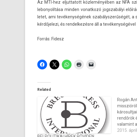
Az MTI-hez el­juttatott közleményében az NFA szin
lebonyolítása mind­en vonat­kozó jogszabályi előírá
letet, ami tevékenységének szabálys­zerűségét, a s
kérdőjelezi, és re­ndel­kezés­re áll a tevékenységéve
Forrás: Fidesz
Related
Rogán Ant
misszióró
károsultja
rendőrök 
valamint a
2015. ápril
BELPOLITIKAI HÍREK RÖVIDEN