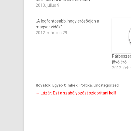
2010. július 9
„A legfontosabb, hogy erősödjön a
magyar vidék”
2012. március 29
Párbeszéd
jövőjéről
2012. feb
Rovatok:
Egyéb
Cimkék:
Politika
,
Uncategorized
Bejegyzés
←
Lázár: Ezt a szabályozást szigorítani kell!
navigáció