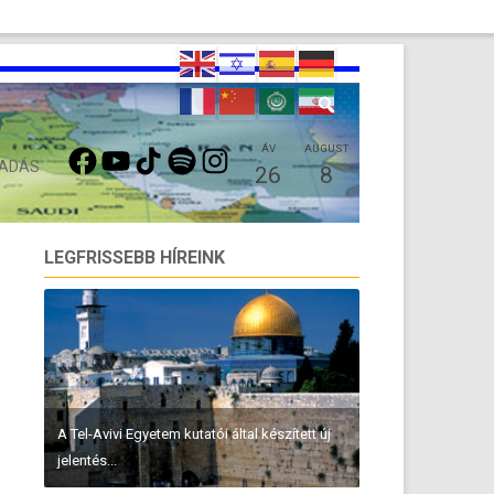
FACEBOOK
YOUTUBE
TIKTOK
SPOTIFY
INSTAGRAM
ÁV
AUGUST
 ADÁS
26
8
LEGFRISSEBB HÍREINK
A Tel-Avivi Egyetem kutatói által készített új
jelentés...