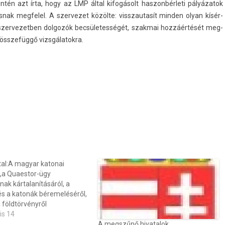
tén azt írta, hogy az LMP által kifogásolt has­zonbér­leti pályázatok
snak meg­felel. A szer­vezet közölte: visszautasít mind­en olyan kísér­
zer­vezetb­en dol­gozók be­csületes­ségét, szak­mai hozzáértését meg­
l összefüggő vizsgálatok­ra.
al:A magyar katonai
l,a Quaestor-ügy
inak kártalanításáról, a
és a katonák béremeléséről,
 földtörvényről
is 14
A megszűnő hivatalok,