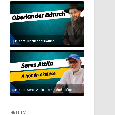
Pirkadat: Oberlander Báruch
Pirkadat: Seres Attila – A hét értékelése
HETI TV