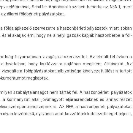
p­viselőtár­sáv­al, Schiff­er Andrással közösen be­per­lik az NFA-t, mert
az állami földbérleti pályázatokat.
öl­dalap­kezelő szer­vezet­re a has­zonbér­leti pályázatok miatt, sokan
és el akarják érni, hogy ne a helyi gazdák kapják has­zonbér­be a föl­
ottság folyamatosan vizsgálja a szer­vezetet. Az elmúlt fél évben a
l a hivatal­ban, hogy tisztázza a sajtóban meg­jelent állításokat. Az
zsgálta a földpályázatokat, al­bizottsága kihelyezett ülést is tar­tott
 dokumen­tumot meg­kaptak.
ily­en szabálytalan­ságot nem tártak fel. A has­zonbér­leti pályázatok
k, a kormányzat által jóváhagyott el­járás­rendek­nek és annak részét
kelési szem­pontrendszer­nek is. Az NFA a has­zonbér­leti pályázatokat
n olyan közérdekű, nyilvános adat-közzétételi kötelezettséget tel­jesít,