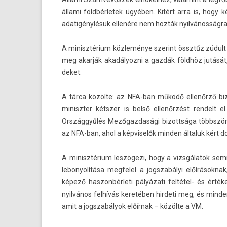
állami földbér­letek ügyében. Kitért arra is, hogy ké
adatigénylésük ellenére nem hozták nyilvánosságra 
A minisztérium közleménye szerint össztűz zúdult a f
meg akarják akadályoz­ni a gazdák földhöz jutását, 
deket.
A tárca közölte: az NFA-ban működő ellenőrző bi­z
miniszt­er kétszer is belső ellenőrzést re­ndelt e
Országgyűlés Mezőgaz­dasági bi­zottsága többször vi
az NFA-ban, ahol a kép­viselők mind­en általuk kért
A minisztérium leszögezi, hogy a vizsgálatok sem­m
lebonyolítása meg­felel a jogszabályi előírások­na
képező has­zonbér­leti pályázati feltétel- és érté
nyilvános felhívás keretében hir­deti meg, és mind­e
amit a jogszabályok előírnak – közölte a VM.