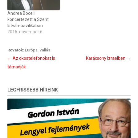
Andrea Bocelli
koncertezett a Szent
István-bazilikában
2016. november 6
Rovatok:
Európa
,
Vallás
Bejegyzés
←
Az okostelefonokat is
Karácsony Izraelben
→
navigáció
támadják
LEGFRISSEBB HÍREINK