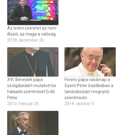
Az isteni szeretet az nem
illúzió, az maga a valóság
2018. december 26
XVI. Benedek pápa
Ferenc pápa vasárnap a
szolgálatáért mutatott be
Szent Péter bazilikában a
hálaadó szentmisét Erdő
tanácskozást megnyitó
Péter
szentmisén.
2013. február 25
2014. október 5