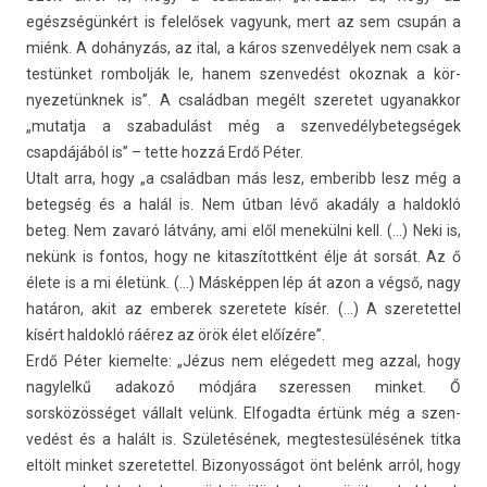
egészségünkért is felelősek vagyunk, mert az sem csupán a
miénk. A dohányzás, az ital, a káros szen­vedélyek nem csak a
testünket rom­bolják le, hanem szen­vedést okoz­nak a kör­
nyezetünknek is”. A családban megélt szeretet ugyanak­kor
„mutat­ja a szabadulást még a szen­vedélybeteg­ségek
csapdájából is” – tette hozzá Erdő Péter.
Utalt arra, hogy „a családban más lesz, em­beribb lesz még a
bet­eg­ség és a halál is. Nem útban lévő akadály a hal­dokló
beteg. Nem zavaró látvány, ami elől menekülni kell. (…) Neki is,
nekünk is fon­tos, hogy ne kitas­zítottként élje át sorsát. Az ő
élete is a mi életünk. (…) Másképpen lép át azon a végső, nagy
határon, akit az em­berek szeretete kísér. (…) A szeretet­tel
kísért hal­dokló ráérez az örök élet előízére”.
Erdő Péter kiemel­te: „Jézus nem elégedett meg azzal, hogy
nagylelkű adakozó módjára szeress­en min­ket. Ő
sorsközösséget vállalt velünk. El­fogad­ta értünk még a szen­
vedést és a halált is. Születésének, meg­testesülésének titka
eltölt min­ket szeretet­tel. Bi­zonyos­ságot önt belénk arról, hogy