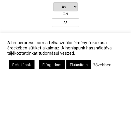
אב
Oldalunkat a Mazsök támogatja
A breuerpress.com a felhasználói élmény fokozása
érdekében sütiket alkalmaz. A honlapunk használatával
tájékoztatónkat tudomásul veszed.
Bővebben
Beállítások
Elfogadom
Elutasítom