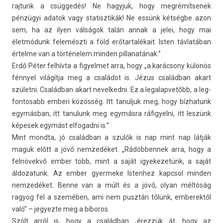
raj­tunk a csüggedés! Ne hagyjuk, hogy meg­rémít­senek
pénzügyi adatok vagy statisztikák! Ne essünk kétségbe azon
sem, ha az ilyen válságok talán annak a jelei, hogy mai
életmódunk felemészti a föld erőtar­talékait. Isten távlatában
értel­me van a történelem mind­en pil­lanatának.”
Erdő Péter felhívta a figyel­met arra, hogy „a karácsony különös
fénnyel világítja meg a családot is. Jézus családban akart
születni. Családban akart nevel­kedni. Ez a legalap­vetőbb, a leg­
fontosabb em­beri közösség. Itt tanul­juk meg, hogy bíz­hatunk
egymásban, itt tanulunk meg egymásra ráfigyel­ni, itt leszünk
képesek egymást el­fogad­ni is.”
Mint mondta, jó családban a szülők is nap mint nap látják
maguk előtt a jövő nem­zedéket. „Rádöb­bennek arra, hogy a
felnövekvő ember több, mint a saját igyekezetünk, a saját
áldozatunk. Az ember gyer­meke Is­tenhez kapcsol mind­en
nem­zedéket. Benne van a múlt és a jövő, olyan méltóság
ragyog fel a szemében, ami nem pusztán tőlünk, em­berek­től
való” – jegyez­te meg a bíboros.
Szólt arról is, hogy a családban „érezzük át, hogy az