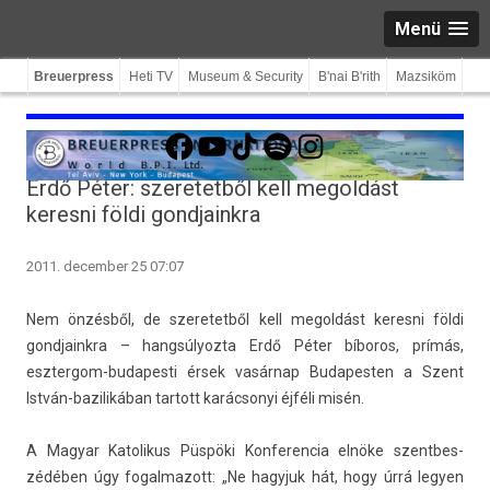
Menü
Breuerpress
Heti TV
Museum & Security
B'nai B'rith
Mazsiköm
Facebook
YouTube
TikTok
Spotify
Instagram
Erdő Péter: szeretetből kell megoldást
keresni földi gondjainkra
2011. december 25 07:07
Nem önzésből, de szeretet­ből kell megol­dást keres­ni földi
gondjainkra – han­gsúlyoz­ta Erdő Péter bíboros, prímás,
esztergom-budapesti érsek
vasárnap Budapest­en a Szent
István-bazilikában tar­tott karác­sonyi éjféli misén.
A Magyar Katolikus Püspöki Kon­feren­cia elnöke szentbes­
zédéb­en úgy fogal­mazott: „Ne hagyjuk hát, hogy úrrá legy­en