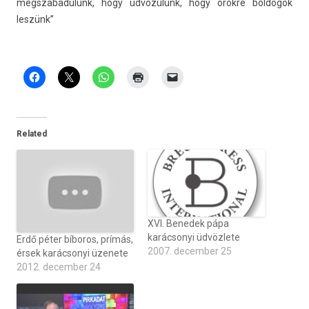
megszabadulunk, hogy üdvözülünk, hogy örökre bol­dogok
leszünk”
Related
XVI. Benedek pápa
karácsonyi üdvözlete
Erdő péter bíboros, prímás,
2007. december 25
érsek karácsonyi üzenete
2012. december 24