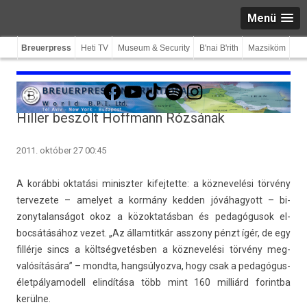
Menü
Breuerpress
Heti TV
Museum & Security
B'nai B'rith
Mazsiköm
Facebook
YouTube
TikTok
Spotify
Instagram
Hiller beszólt Hoffmann Rózsának
2011. október 27 00:45
A korábbi oktatási miniszt­er kifej­tette:
a köz­nevelési törvény
ter­vezete
– amelyet a kormány kedd­en jóváhagyott – bi­
zonytalan­ságot okoz a közok­tatás­ban és pedagógusok el­
bocsátásához vezet.
„Az állam­titkár as­szony pénzt ígér, de egy
fillérje sincs a költségvetésben a köz­nevelési törvény meg­
valósítására” – mondta, han­gsúlyoz­va, hogy csak a pedagógus-
életpályamodell elindítása több mint 160 milliárd forintba
kerülne.