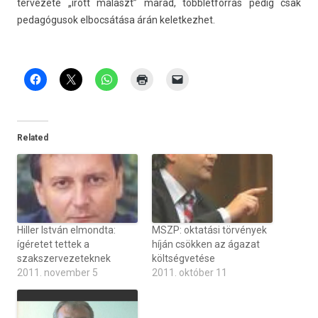
ter­vezete „írott mal­aszt” marad, többlet­forrás pedig csak
pedagógusok el­bocsátása árán kelet­kezhet.
Related
Hiller István elmondta:
MSZP: oktatási törvények
ígéretet tettek a
híján csökken az ágazat
szakszervezeteknek
költségvetése
2011. november 5
2011. október 11