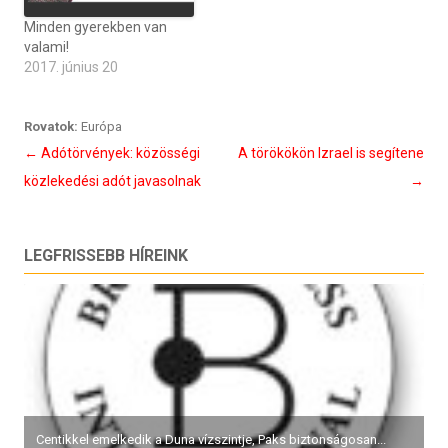
Minden gyerekben van
valami!
2017. június 20
Rovatok:
Európa
Bejegyzés
←
Adótörvények: közösségi
A törökökön Izrael is segítene
navigáció
közlekedési adót javasolnak
→
LEGFRISSEBB HÍREINK
Centikkel emelkedik a Duna vízszintje, Paks biztonságosan...