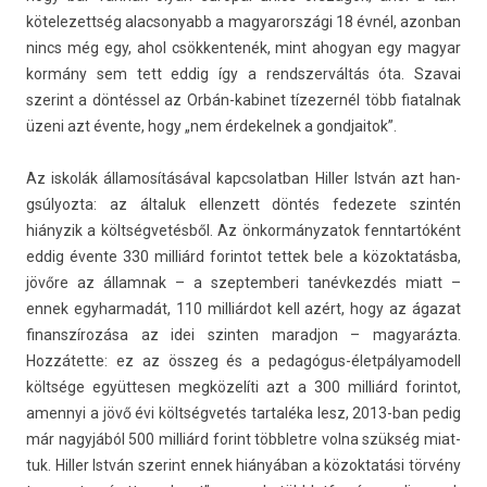
kötelezettség al­ac­sonyabb a magyarországi 18 évnél, azon­ban
nincs még egy, ahol csök­kentenék, mint ahogyan egy magyar
kormány sem tett eddig így a re­ndszer­váltás óta. Szavai
szerint a döntéssel az Orbán-kabinet tízezer­nél több fiatal­nak
üzeni azt évente, hogy „nem érdekel­nek a gondjaitok”.
Az iskolák államosításáv­al kapcsolat­ban Hill­er István azt han­
gsúlyoz­ta: az általuk el­lenzett döntés fedezete szintén
hiányzik a költségvetésből. Az önkor­mányzatok fenntar­tóként
eddig évente 330 milliárd forin­tot tet­tek bele a közok­tatás­ba,
jövőre az állam­nak – a szep­temberi tanévkezdés miatt –
ennek egyhar­madát, 110 milliárdot kell azért, hogy az ágazat
fin­anszírozása az idei szint­en marad­jon – magyaráz­ta.
Hozzátette: ez az összeg és a pedagógus-életpályamodell
költsége együt­tes­en megközelíti azt a 300 milliárd forin­tot,
amen­nyi a jövő évi költségvetés tar­taléka lesz, 2013-ban pedig
már nagyjából 500 milliárd forint többlet­re volna szükség miat­
tuk. Hill­er István szerint ennek hiányában a közok­tatási törvény