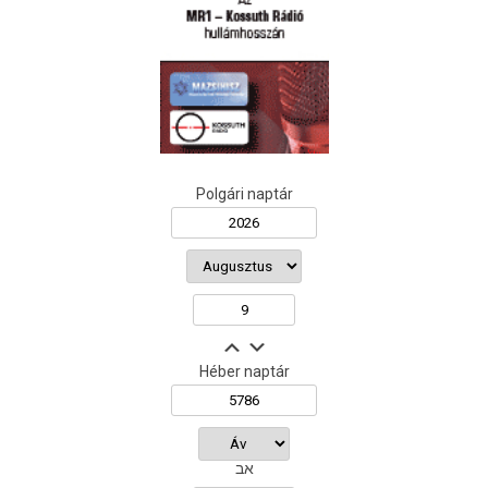
Polgári naptár
Héber naptár
אב