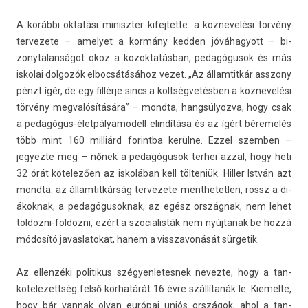
A korábbi oktatási miniszt­er kifej­tette: a köz­nevelési törvény
ter­vezete – amelyet a kormány kedd­en jóváhagyott – bi­
zonytalan­ságot okoz a közok­tatás­ban, pedagógusok és más
is­kolai dol­gozók el­bocsátásához vezet. „Az állam­titkár as­szony
pénzt ígér, de egy fillérje sincs a költségvetésben a köz­nevelési
törvény meg­valósítására” – mondta, han­gsúlyoz­va, hogy csak
a pedagógus-életpályamodell elindítása és az ígért béremelés
több mint 160 milliárd forintba kerülne. Ezzel szemb­en –
jegyez­te meg – nőnek a pedagógusok ter­hei azzal, hogy heti
32 órát kötelezően az iskolában kell tölteniük. Hill­er István azt
mondta: az állam­titkár­ság ter­vezete menthetetl­en, rossz a di­
ákok­nak, a pedagógusok­nak, az egész országnak, nem lehet
toldozni-foldozni, ezért a szocialis­ták nem nyúj­tanak be hozzá
módosító javas­latokat, hanem a visszavonását sür­getik.
Az el­lenzéki politikus szégyen­letes­nek nevez­te, hogy a tan­
kötelezettség felső kor­határát 16 évre szállítanák le.
Kiemel­te,
hogy bár van­nak olyan európai uniós országok, ahol a tan­