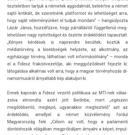
tiszteletb­en tartjuk a németek ag­godal­mát, beleértve a német
sajtó kritikáit, de szeret­nénk plat­formot és lehetőséget arra,
hogy saját véleményünket el tud­juk mon­dani” – han­gsúlyoz­ta
Lázár János, hozzáfűzve, hogy pártállástól füg­getlenül meg­
lehetős­en nagy nyitottságot és őszin­te érdeklődést tapasztalt.
„Kényes kérdések is napirendre kerültek, köztük a
médiatörvény, a kisebbségek helyzete, az al­kot­mány, az
egyházügyi törvény, láthatóan volt in­for­mációhiány” – monda
el a Fidesz frak­cióvezetője, aki meggyőződését fejez­te ki:
látogatása al­kal­mas volt arra, hogy a magyar törvényhozás di­
namiz­musáról árnyal­tabb kép al­akul­jon ki.
Ennek kapcsán a Fidesz vezető politikusa az MTI-nek válas­
zolva el­mondta: azért jött Be­rlin­be, mert „egészen
megdöbbentő, meg­lepő, ugyanak­kor meg­tisztelő” azt az
érdeklődés, amel­lyel a német közvélemény for­dul
Magyarország felé. „Célom az volt, hogy a par­lamen­ti
döntéshozók világában megpróbáljam árnyal­ni a képet, im­pul­