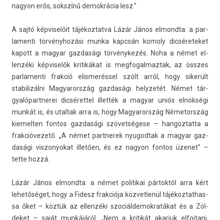
nagyon erős, sokszínű de­mok­rácia lesz.”
A sajtó kép­viselőit tájékoz­tatva Lázár János el­mondta: a par­
lamen­ti törvényhozási munka kapcsán komo­ly di­cséreteket
kapott a magyar gaz­dasági törvénykezés. Noha a német el­
lenzéki kép­viselők kritikákat is meg­fogal­maztak, az összes
par­lamen­ti frak­ció elis­merés­sel szólt arról, hogy sikerült
stabilizál­ni Magyarország gaz­dasági helyzetét. Német tár­
gyalópartnerei di­cséret­tel il­let­ték a magyar uniós elnökségi
munkát is, és utal­tak arra is, hogy Magyarország Németország
kiemelt­en fon­tos gaz­dasági szövetségese – han­goz­tatta a
frak­cióvezető. „A német partnerek nyugod­tak a magyar gaz­
dasági vis­zonyokat illetően, és ez nagyon fon­tos üzenet” –
tette hozzá.
Lázár János el­mondta: a német politikai pártoktól arra kért
lehetőséget, hogy a Fidesz frak­ciója köz­vetlenül tájékoz­tathas­
sa őket – köztük az el­lenzéki szociál­demok­ratákat és a Zöl­
deket – saját munkájáról. „Nem a kritikát akar­juk el­fojtani,