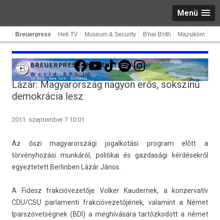
Menü
Breuerpress
Heti TV
Museum & Security
B'nai B'rith
Mazsiköm
Facebook
YouTube
TikTok
Spotify
Instagram
Lázár: Magyarország nagyon erős, sokszínű
demokrácia lesz
2011. szeptember 7 10:01
Az őszi magyarországi jogal­kotási pro­gram előtt a
törvényhozási munkáról, politikai és gaz­dasági kérdésekről
egyez­tetett Be­rlinb­en Lázár János.
A Fidesz frak­cióvezetője Volk­er Kauder­nek, a kon­zervatív
CDU/CSU par­lamen­ti frak­cióvezetőjének, valamint a Német
Iparszövet­ségnek (BDI) a meghívására tar­tózkodott a német