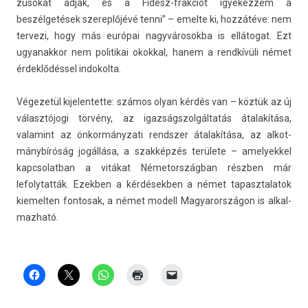
zusokat adjak, és a Fidesz-frakciót igyekez­zem a
beszélgetések szerep­lőjévé tenni” – em­el­te ki, hozzátéve: nem
ter­vezi, hogy más európai nagyvárosok­ba is ellátogat. Ezt
ugyanak­kor nem politikai okokk­al, hanem a rendkívüli német
érdeklődéssel in­dokol­ta.
Végezetül kijelen­tette: számos olyan kérdés van – köztük az új
választójogi törvény, az igaz­ságszol­gáltatás átalakítása,
valamint az önkor­mányzati re­ndsz­er átalakítása, az al­kot­
mánybíróság jogállása, a szakképzés területe – amelyek­kel
kapcsolat­ban a vitákat Németország­ban részben már
lefolytat­ták. Ezekb­en a kér­désekb­en a német tapasztalatok
kiemelt­en fon­tosak, a német modell Magyarországon is al­kal­
mazható.