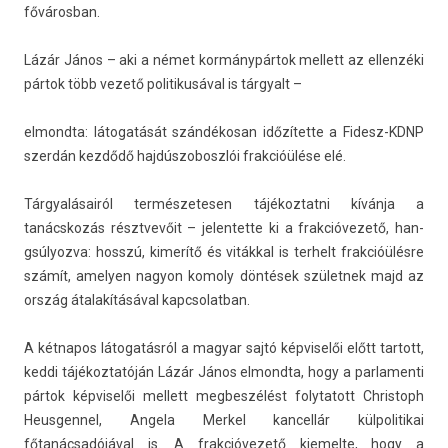
főváros­ban.
Lázár János – aki a német kormánypártok mel­lett az el­lenzéki
pártok több vezető politikusáv­al is tár­gyalt –
el­mondta: látogatását szándékosan időzítette a Fidesz-KDNP
szerdán kezdődő haj­dúszoboszlói frak­cióülése elé.
Tárgyalásairól ter­mészetes­en tájékoz­tatni kívánja a
tanácskozás résztvevőit – jelen­tette ki a frak­cióvezető, han­
gsúlyoz­va: hosszú, kimerítő és vitákkal is ter­helt frak­cióülés­re
számít, amely­en nagyon komo­ly döntések szület­nek majd az
ország átalakításával kapcsolat­ban.
A két­napos látogatásról a magyar sajtó kép­viselői előtt tar­tott,
keddi tájékoz­tatóján Lázár János el­mondta, hogy a par­lamen­ti
pártok kép­viselői mel­lett meg­beszélést folytatott Chris­toph
Heus­gennel, An­gela Mer­kel kan­cellár kül­politikai
főtanácsadójával is. A frak­cióvezető kiemel­te, hogy a