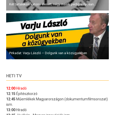
Két tartalékos katona elesett, négy másik pedig súlyosan...
Pirkadat: Varju László – Dolgunk van a közügyekben
HETI TV