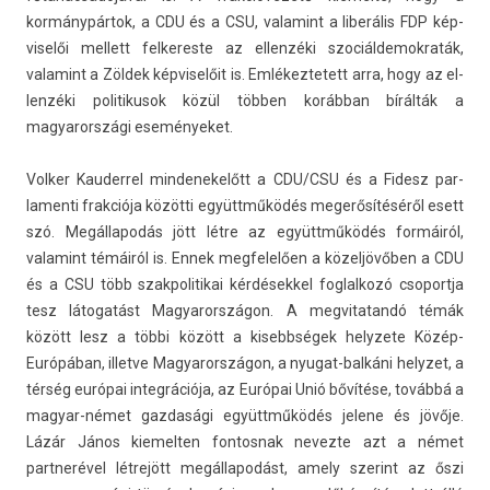
kormánypártok, a CDU és a CSU, valamint a liberális FDP kép­
viselői mel­lett fel­keres­te az el­lenzéki szociál­demok­raták,
valamint a Zöldek kép­viselőit is. Em­lékez­tetett arra, hogy az el­
lenzéki politikusok közül többen korábban bírálták a
magyarországi eseményeket.
Volk­er Kauder­rel min­denekelőtt a CDU/CSU és a Fidesz par­
lamen­ti frak­ciója közötti együttműködés megerősítéséről esett
szó. Megál­lapodás jött létre az együttműködés formáiról,
valamint témáiról is. Ennek meg­felelő­en a közeljövőben a CDU
és a CSU több szak­politikai kér­dések­kel fog­lalkozó csoportja
tesz látogatást Magyarországon. A meg­vitatandó témák
között lesz a többi között a kisebbségek helyzete Közép-
Európában, il­let­ve Magyarországon, a nyugat-balkáni helyzet, a
térség európai in­teg­rációja, az Európai Unió bővítése, továbbá a
magyar-német gaz­dasági együttműködés jelene és jövője.
Lázár János kiemelt­en fon­tosnak nevez­te azt a német
partnerével létrejött megál­lapodást, amely szerint az őszi