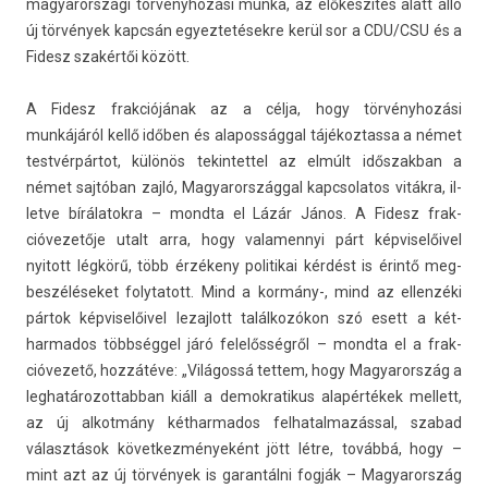
magyarországi törvényhozási munka, az előkészítés alatt álló
új törvények kapcsán egyez­tetések­re kerül sor a CDU/CSU és a
Fidesz szakértői között.
A Fidesz frak­ciójának az a célja, hogy törvényhozási
munkájáról kellő időben és al­apos­ságg­al tájékoz­tassa a német
testvérpártot, különös tekin­tettel az elmúlt idős­zakban a
német sajtóban zajló, Magyarországg­al kapcsolatos vitákra, il­
let­ve bírálatok­ra – mondta el Lázár János. A Fidesz frak­
cióvezetője utalt arra, hogy valamen­nyi párt kép­viselőivel
nyitott légkörű, több érzékeny politikai kérdést is érintő meg­
beszéléseket folytatott. Mind a kormány-, mind az el­lenzéki
pártok kép­viselőivel lezaj­lott találkozókon szó esett a két­
harmados többséggel járó felelősségről – mondta el a frak­
cióvezető, hozzátéve: „Világossá tet­tem, hogy Magyarország a
leg­határozot­tabban kiáll a de­mok­ratikus alapértékek mel­lett,
az új al­kot­mány két­harmados fel­hatal­mazáss­al, szabad
választások követ­kezményeként jött létre, továbbá, hogy –
mint azt az új törvények is garan­tálni fogják – Magyarország