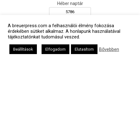
Héber naptár
A breuerpress.com a felhasználói élmény fokozása
érdekében sütiket alkalmaz. A honlapunk használatával
אב
tájékoztatónkat tudomásul veszed.
Bővebben
Beállítások
Elfogadom
Elutasítom
Oldalunkat a Mazsök támogatja