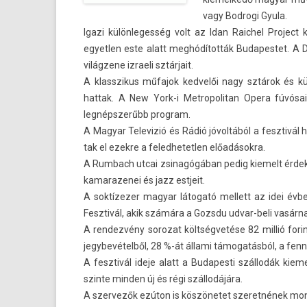
vagy Bod­rogi Gyula.
Igazi külön­leges­ség volt az Idan Raic­hel Pro­jec
egyetl­en este alatt meghódították Budapes­tet. A D
világzene iz­raeli sztárjait.
A klasszikus műfajok ked­velői nagy sztárok és kül
hattak. A New York-i Met­ropolitan Opera fúvósai 
legnépszerűbb pro­gram.
A Magyar Televizió és Rádió jóvoltából a fesztivál h
tak el ezek­re a feled­hetetl­en előadásokra.
A Rum­bach utcai zsinagógában pedig kiemelt érdeklő
kamarazenei és jazz estjeit.
A soktízezer magyar látogató mel­lett az idei évb
Fesztivál, akik számára a Gozsdu udvar-beli vasárnapi
A re­ndez­vény sorozat költségvetése 82 millió for
jegybevétel­ből, 28 %-át állami támogatásból, a fenn
A fesztivál ideje alatt a Budapes­ti szállodák kiem
szin­te mind­en új és régi szállodájára.
A szer­vezők ezúton is köszönetet szeret­nének mon