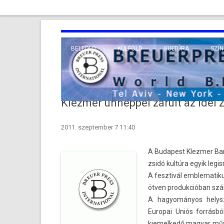
BELFÖLD
KÜLFÖLD
KULTÚRA
SZÍN
EURÓPA
TUDO
VALLÁS
KÖZEL-KELET
Klezmer ünneppel zárult az idei 
TÁVOL-KELET
2011. szeptember 7 11:40
TENGERENTÚL
A Budapest Klezm­er Band
zsidó kultúra egyik legi
A fesztivál em­blematikus
ötven pro­duk­cióban szám
A hagyományos helys­z
Europai Uniós forrásbó
kiemel­kedő magyar művé