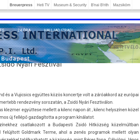
Breuerpress
Heti TV
Museum & Security
B'nai B'rith
Mazsiköm
ES
24 ÓRA
HALLJAD IZRAEL
MÁNY
HETI TV ÉLŐ
Zsidó Nyári Fesztivál
 és a Vujic­sics együttes közös kon­certje volt a záróak­kord az európai
s­mertebb re­ndez­vény sorozatán, a Zsidó Nyári Fesztiválon.
 klezm­er együttese mel­lett a kilenc napon át , kilenc helys­zín­en közel
os új fellépő gaz­dagítot­ta a pro­gram kínálatot.
ínek­hez csat­lakozott a Budapes­ti Zsidó Hitközség közelmúltban
l felújított Goldmark Terme, ahol a zenés pro­gramok mel­lett olyan
s­zekkel talál­kozhatott a közönség, mint Béres Ilona, Gálvölgyi János