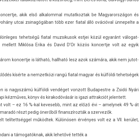
t kon­certje, akik első al­kalomm­al mutat­koztak be Magyarországon és
ohány utcai zsinagógában több ezer fiat­al álló ovációval ünnepel­te a
ön­leges tehet­ségű fiat­al muz­sikusok estjei közül egyaránt válogat­
mel­lett Miklósa Erika és David D’Or közös kon­certje volt az egyik
árom kon­certje is látható, hallható lesz azok számára, akik nem jutot­
dés kísérte a nem­zetközi rangú fiat­al magyar és külföldi tehet­ségek
en is nagys­zámú külföldi vendéget von­zott Budapestre a Zsidó Nyári
 kézműves, könyv és kirakodóvásár is igazi attrak­ciót jelen­tett.
int volt – ez 16 %-kal kevesebb, mint az előző évi – amelynek 49 %-át
maradó részt pedig önerőből fin­anszíroz­ták a szer­vezők.
elt telítettséggel működtek. Különösen érvényes volt ez a VII. kerület,
­dani a támogatóknak, akik lehetővé tették a