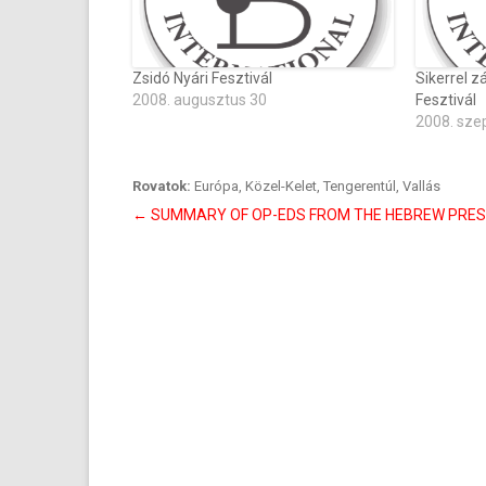
Zsidó Nyári Fesztivál
Sikerrel zá
2008. augusztus 30
Fesztivál
2008. sze
Rovatok:
Európa
,
Közel-Kelet
,
Tengerentúl
,
Vallás
Bejegyzés
←
SUMMARY OF OP-EDS FROM THE HEBREW PRE
navigáció