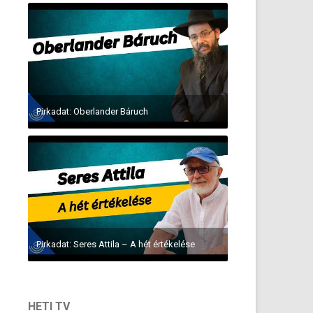
Pirkadat: Oberlander Báruch
Pirkadat: Seres Attila – A hét értékelése
HETI TV