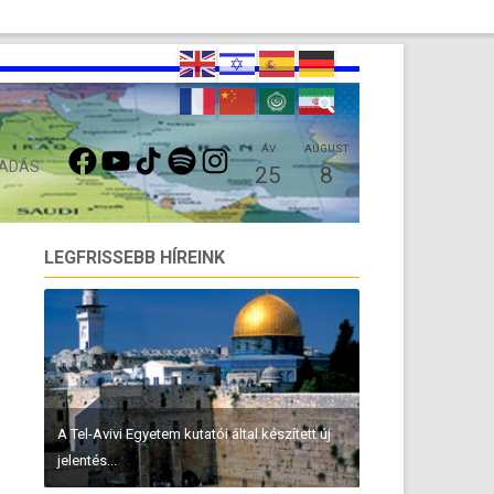
FACEBOOK
YOUTUBE
TIKTOK
SPOTIFY
INSTAGRAM
ÁV
AUGUST
 ADÁS
25
8
LEGFRISSEBB HÍREINK
A Tel-Avivi Egyetem kutatói által készített új
jelentés...