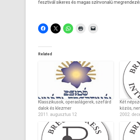
fesztivál sikeres és magas szín­von­alú meg­rendezé
Related
Klasszikusok, operaslágerek, szefárd
Két népsz
dalok és klezmer
közös, ne
2011. augusztus 12
2002. dec