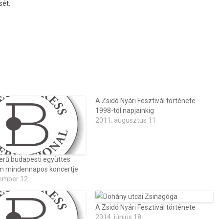
sét.
A Zsidó Nyári Fesztivál története
1998-tól napjainkig
2011. augusztus 11
erű budapesti együttes
m mindennapos koncertje
ember 12
A Zsidó Nyári Fesztivál története
2014. június 18