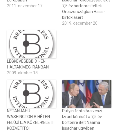
Európában
Issachar fellebezését, akit
2011. november 17
7,5 év börtönre ítéltek
Oroszországban Hasis-
birtoklásért
2019. december 20
LEGKEVESEBB 31-EN
HALTAK MEG IRÁNBAN
2009. október 18
NETANJAHU:
Putyin fontolóra veszi
WASHINGTON A HÉTEN
Izrael kérését a 7,5 év
FELÚJÍTJA KÖZEL-KELETI
börtönre ítélt Naama
KÖZVETÍTŐI
Issachar ügyében