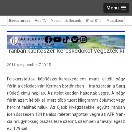
Menü
Breuerpress
Heti TV
Museum & Security
B'nai B'rith
Mazsiköm
Facebook
YouTube
TikTok
Spotify
Instagram
Iránban kábítószer-kereskedőket végeztek ki
2011. szeptember 7 10:15
Felakasztot­tak kábítószer-kereskedelem miatt elítélt négy
férfit a délkelet-iráni Ker­man börtönében
– írta szerdán a Sarg
(Kelet) című napilap. Az ítélet kedd­en haj­tották végre. A négy
férfit azért ítélték el, mert több tucat kilog­ramm ópiumot vagy
heroint találtak náluk. Az újabb kivég­zések­kel együtt Iránban
idén összes­en 184 halálos ítéletet haj­tottak végre az AFP fran­
cia hírügynökség összesítése szerint, szemb­en a tavalyi egész
évi 179-cel.