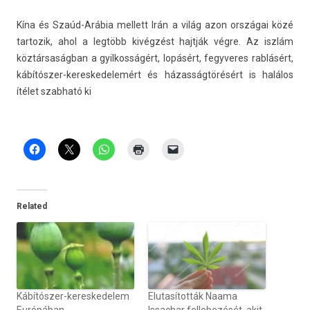
Kína és Szaúd-Arábia mel­lett Irán a világ azon országai közé
tar­tozik, ahol a legtöbb kivégzést hajtják végre. Az iszlám
köztársaságban a gyil­kosságért, lopásért, fegyveres rablásért,
kábítószer-kereskedelemért és házasságtörésért is halálos
ítélet szab­ható ki
Related
Kábítószer-kereskedelem
Elutasították Naama