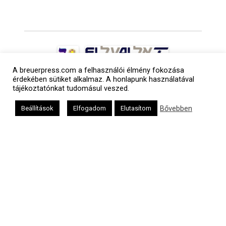
A breuerpress.com a felhasználói élmény fokozása
érdekében sütiket alkalmaz. A honlapunk használatával
tájékoztatónkat tudomásul veszed.
Bővebben
Beállítások
Elfogadom
Elutasítom
a
médiaszolgáltatási
tevékenységét a
Médiatanács a
Médiatanács
Támogatási
Programja
keretében