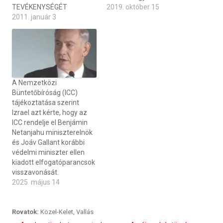
TEVÉKENYSÉGÉT
2019. október 15
2011. január 3
A Nemzetközi
Büntetőbíróság (ICC)
tájékoztatása szerint
Izrael azt kérte, hogy az
ICC rendelje el Benjámin
Netanjahu miniszterelnök
és Joáv Gallant korábbi
védelmi miniszter ellen
kiadott elfogatóparancsok
visszavonását.
2025. május 14
Rovatok:
Közel-Kelet
,
Vallás