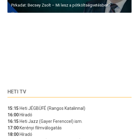
Pirkadat: Becsey Zsolt – Mi lesz a pótköltségvetésben?
HETI TV