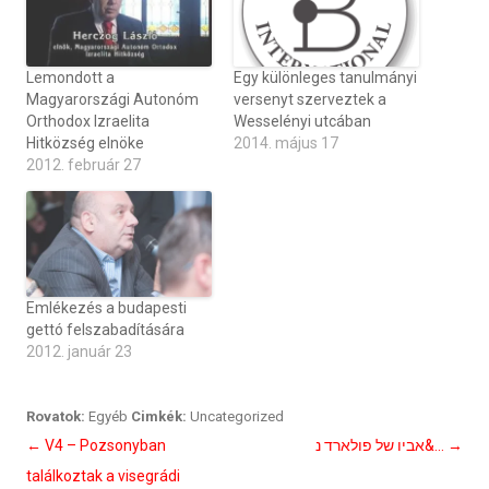
Lemondott a
Egy különleges tanulmányi
Magyarországi Autonóm
versenyt szerveztek a
Orthodox Izraelita
Wesselényi utcában
Hitközség elnöke
2014. május 17
2012. február 27
Emlékezés a budapesti
gettó felszabadítására
2012. január 23
Rovatok:
Egyéb
Cimkék:
Uncategorized
Bejegyzés
←
V4 – Pozsonyban
אביו של פולארד נ&…
→
navigáció
találkoztak a visegrádi