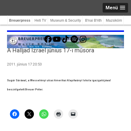
Menü
Breuerpress
Heti TV
Museum & Security
B'nai B'rith
Mazsiköm
Facebook
YouTube
TikTok
Spotify
Instagram
A Halljad Izrael június 17-i műsora
2011. június 17 20:53
Sugár Sárával, a Wesselényi utcai Amerikai Alapítványi Iskola igazgatójával
beszélgetett Breuer Péter.