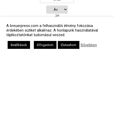
אב
A breuerpress.com a felhasználói élmény fokozása
érdekében sütiket alkalmaz. A honlapunk használatával
tájékoztatónkat tudomásul veszed.
Oldalunkat a Mazsök támogatja
Bővebben
Beállítások
Elfogadom
Elutasítom