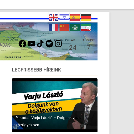
FACEBOOK
YOUTUBE
TIKTOK
SPOTIFY
INSTAGRAM
ÁV
AUGUST
 ADÁS
24
7
LEGFRISSEBB HÍREINK
Pirkadat: Varju László – Dolgunk van a
közügyekben