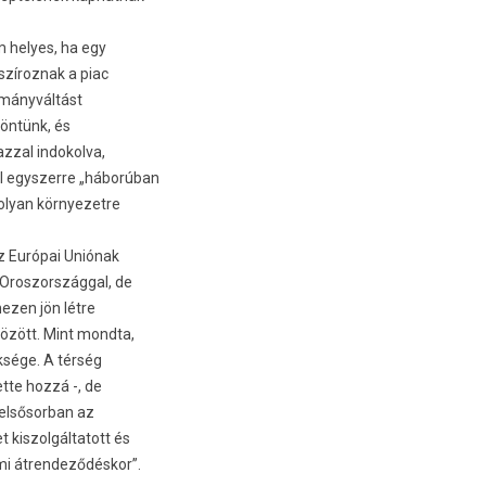
m helyes, ha egy
zíroz­nak a piac
ormányváltást
zöntünk, és
zzal in­dokol­va,
el egys­zerre „háborúban
lyan kör­nyezet­re
z Európai Uniónak
Oros­zországg­al, de
z­en jön létre
között. Mint mondta,
ksége. A térség
ette hozzá -, de
el­sősor­ban az
kis­zolgál­tatott és
mi átren­deződés­kor”.