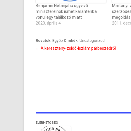
Benjamin Netanjahu ügyvivő
Martonyi:
miniszterelnök ismét karanténba
szerződés
vonul egy találkozó miatt
megoldás
2020. április 4
2011. dec
Rovatok:
Egyéb
Cimkék:
Uncategorized
Bejegyzés
←
A keresztény-zsidó-iszlám párbeszédről
navigáció
ELÉRHETŐSÉG