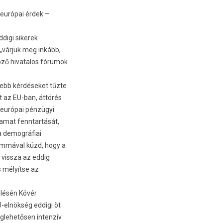
európai érdek –
digi sikerek
 „várjuk meg inkább,
öző hivatalos fórumok
ebb kérdéseket tűzte
t az EU-ban, áttörés
j európai pénzügyi
amat fenntar­tását,
 de­mog­ráfiai
em­máv­al küzd, hogy a
e vissza az eddig
és mélyítse az
ülésén Kövér
elnökség ed­digi öt
ehetős­en in­ten­zív