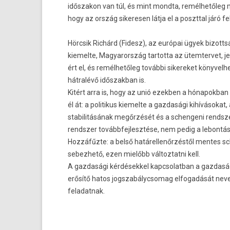
idős­zakon van túl, és mint mondta, remélhetőleg m
hogy az ország sikeres­en látja el a posztt­al járó f
Hörcsik Richárd (Fidesz), az európai ügyek bi­zott
kiemel­te, Magyarország tar­totta az ütem­tervet, j
ért el, és remélhetőleg további sikereket könyvel­h
hátralévő idős­zakban is.
Kitért arra is, hogy az unió ezekb­en a hónapok­ba
él át: a politikus kiemel­te a gaz­dasági kihívásokat,
stabilitásának megőrzését és a schen­geni re­ndsz­e
re­ndsz­er továbbfej­lesztése, nem pedig a lebon­tás
Hozzáfűzte: a belső határel­lenőr­zéstől men­tes sc
sebez­hető, ezen mielőbb vál­toztat­ni kell.
A gaz­dasági kér­dések­kel kapcsolat­ban a gaz­da
erősítő hatos jogszabályc­somag el­fogadását neve
feladat­nak.