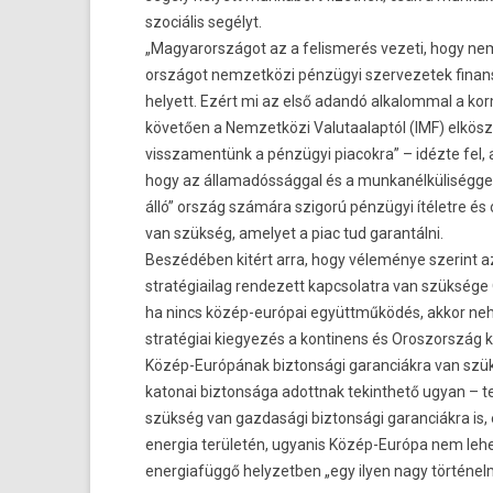
szociális segélyt.
„Magyarországot az a felis­merés vezeti, hogy ne
országot nem­zetközi pénzügyi szer­vezetek fin­ans
helyett. Ezért mi az első adandó al­kalomm­al a k
követően a Nem­zetközi Valutaalap­tól (IMF) elkös
visszamen­tünk a pénzügyi piacok­ra” – idézte fel, a
hogy az államadós­ságg­al és a mun­kanél­küliség­g
álló” ország számára szigorú pénzügyi ítéletre és o
van szükség, amelyet a piac tud garan­tálni.
Beszédében kitért arra, hogy véleménye szerint a
stratégiailag re­ndezett kapcsolat­ra van szüksége 
ha nincs közép-európai együttműködés, akkor nehe
stratégiai kiegyezés a kon­tinens és Oros­zország 
Közép-Európának bi­zton­sági garan­ciák­ra van szü
katonai bi­zton­sága adottnak tekinthető ugyan – t
szükség van gaz­dasági bi­zton­sági garan­ciák­ra is, 
en­er­gia területén, ugyanis Közép-Európa nem lehet 
en­er­giafüggő helyzetb­en „egy ilyen nagy történel