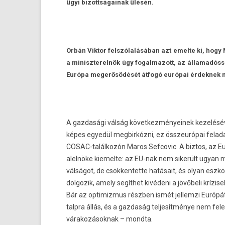
ügyi bi­zottságainak ülésén.
Orbán Vik­tor felszólalásában azt em­el­te ki, hogy
a miniszterel­nök úgy fogal­mazott, az államadós
Európa megerősödését átfogó európai érdek­nek n
A gaz­dasági válság követ­kezményeinek kezelésé
képes egyedül meg­birkóz­ni, ez összeurópai fela
COSAC-találkozón Maros Sef­covic. A bi­ztos, az Eu
alelnöke kiemel­te: az EU-nak nem sikerült ugyan 
válságot, de csök­kentet­te hatásait, és olyan eszk
dol­gozik, amely segíthet kivédeni a jövőbeli krízise
Bár az opt­imiz­mus részben ismét jel­lemzi Európá
talpra állás, és a gaz­daság tel­jesít­ménye nem fel
várakozások­nak – mondta.