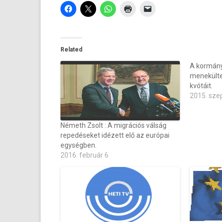
Related
A kormány
menekülte
kvótáit.
2015. sze
Németh Zsolt : A migrációs válság
repedéseket idézett elő az európai
egységben.
2016. február 6