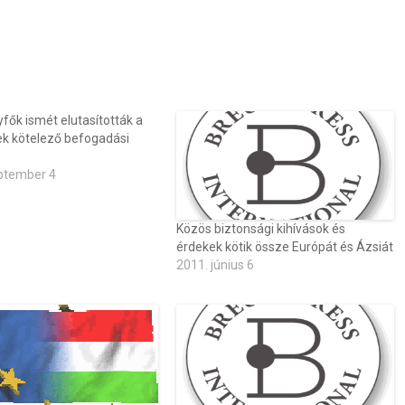
fők ismét elutasították a
k kötelező befogadási
ptember 4
Közös biztonsági kihívások és
érdekek kötik össze Európát és Ázsiát
2011. június 6