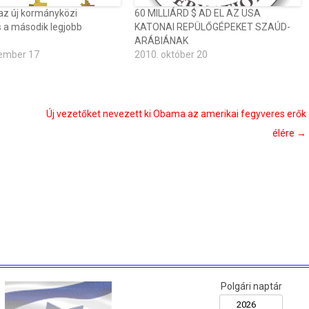
 az új kormányközi
60 MILLIÁRD $ AD EL AZ USA
 a második legjobb
KATONAI REPÜLŐGÉPEKET SZAÚD-
ARÁBIÁNAK
ember 17
2010. október 20
Új vezetőket nevezett ki Obama az amerikai fegyveres erők
élére
→
Polgári naptár