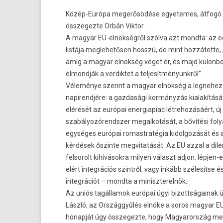
Közép-Európa megerősödése egyetemes, átfogó 
összegez­te Orbán Vik­tor.
A magyar EU-elnökségről szólva azt mondta: az ed­
listája meg­lehetős­en hosszú, de mint hozzátette,
amíg a magyar elnökség véget ér, és majd különb
el­mondják a ver­diktet a tel­jesít­ményünkről”.
Véleménye szerint a magyar elnökség a leg­nehez
napirendjére: a gaz­dasági kormányzás kialakításá
elérését az európai en­er­giapiac lét­rehozásáért, ú
szabályozórendsz­er megal­kotását, a bővítési foly
egységes európai romastratégia kidol­gozását és a
kérdések őszin­te meg­vitatását. Az EU azzal a di­l
fel­sorolt kihívásokra mily­en választ adjon: lépjen-
elért in­teg­rációs szintről, vagy inkább szélesítse 
in­teg­rációt – mondta a miniszterel­nök.
Az uniós tagál­lamok európai ügyi bi­zottságainak 
László, az Országgyűlés elnöke a soros magyar EU-
hónapját úgy összegez­te, hogy Magyarország meg­l