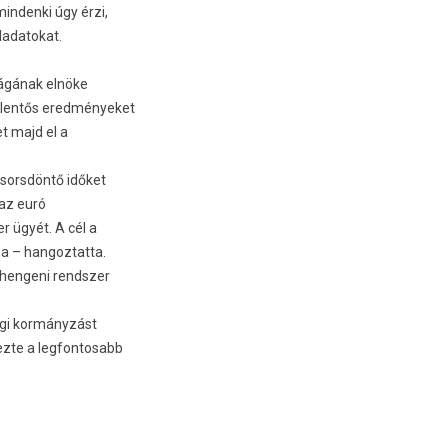
in­denki úgy érzi,
eladatokat.
ságának elnöke
elen­tős ered­ményeket
et majd el a
n sorsdöntő időket
 az euró
r ügyét. A cél a
a – han­goz­tatta.
hen­geni re­ndsz­er
sági kormányzást
z­te a leg­fontosabb