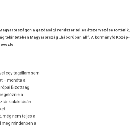
 Magyarországon a gaz­dasági re­ndsz­er tel­jes átszer­vezése történik,
­ság tekin­tetéb­en Magyarország „háborúban áll”. A kormányfő Közép-
evez­te.
vel egy tagállam sem
dat – mondta a
rópai Bi­zottság
megelőznie a
öztár kialakításán
ket.
t, még nem tel­jes a
el meg min­denb­en a