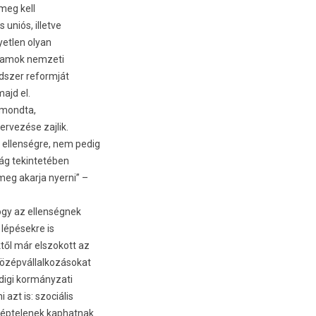
 meg kell
uniós, il­let­ve
yetl­en olyan
­lamok nem­zeti
sz­er re­formját
majd el.
 mondta,
r­vezése zaj­lik.
el­lenség­re, nem pedig
ág tekin­tetéb­en
g akar­ja nyer­ni” –
gy az el­lenség­nek
 lépésekre is
től már elszokott az
özép­vállal­kozásokat
­digi kor­mányzati
 azt is: szociális
kép­telenek kap­hatnak