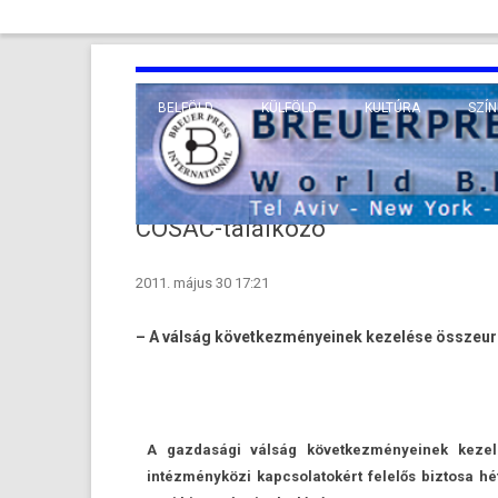
BELFÖLD
KÜLFÖLD
KULTÚRA
SZÍN
EURÓPA
TUDO
VALLÁS
KÖZEL-KELET
COSAC-találkozó
TÁVOL-KELET
2011. május 30 17:21
TENGERENTÚL
– A válság követ­kezményeinek kezelése összeur
A gaz­dasági válság követ­kezményeinek kezel
intézményközi kapcsolatokért felelős bi­ztosa h