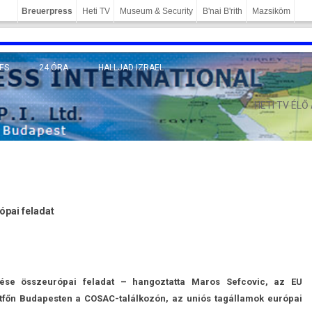
Breuerpress
Heti TV
Museum & Security
B'nai B'rith
Mazsiköm
ES
24 ÓRA
HALLJAD IZRAEL
MÁNY
HETI TV ÉLŐ
ópai feladat
ése összeurópai feladat – han­goz­tatta Maros Sef­covic, az EU
étfőn Budapest­en a COSAC-találkozón, az uniós tagál­lamok európai