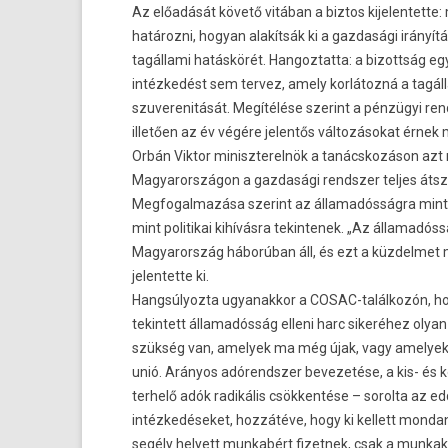
Az előadását követő vitában a bi­ztos kijelen­tette:
határozni, hogyan alakítsák ki a gaz­dasági irányítás 
tagállami hatáskörét. Han­goz­tatta: a bi­zottság eg
intézkedést sem ter­vez, amely korlátozná a tagál
szuverenitását. Megítélése szerint a pénzügyi re­nd
illetően az év végére jelen­tős változásokat érnek 
Orbán Vik­tor miniszterel­nök a tanácskozáson azt
Magyarországon a gaz­dasági re­ndsz­er tel­jes átsze
Meg­fogal­mazása szerint az államadós­ságra mint 
mint politikai kihívásra tekin­tenek. „Az államadós­s
Magyarország háborúban áll, és ezt a küz­delmet me
jelen­tette ki.
Han­gsúlyoz­ta ugyanak­kor a COSAC-találkozón, ho
tekin­tett államadós­ság el­leni harc sikeréhez olyan
szükség van, amelyek ma még újak, vagy amelyek­
unió. Arányos adórendsz­er be­vezetése, a kis- és k
ter­helő adók radikális csökkentése – sorol­ta az ed
intézkedéseket, hozzátéve, hogy ki kel­lett mon­dani
segély helyett mun­kabért fizet­nek, csak a mun­ka