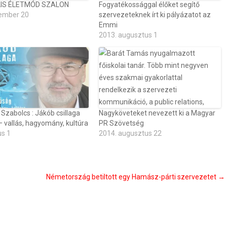
IS ÉLETMÓD SZALON
Fogyatékossággal élőket segítő
ember 20
szervezeteknek írt ki pályázatot az
Emmi
2013. augusztus 1
Szabolcs : Jákób csillaga
Nagyköveteket nevezett ki a Magyar
 vallás, hagyomány, kultúra
PR Szövetség
us 1
2014. augusztus 22
Németország betiltott egy Hamász-párti szervezetet
→