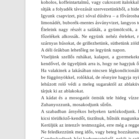
koholos, kof­fein­tartalmú, vagy cuk­rozott italokk­al
sítják a folyadék távozását szer­vezetünkből, a hid
Igyunk csap­vizet, pici sóval dúsítva – a főváros­
limonádét, buborék-mentes ásványvizet, lan­gyos t
Ételeink nagy részét a saláták, a gyümölcsök, a 
főzelékek al­kos­sák. Ne együnk nehéz ételeket, r
szárnyas húsokat, de gril­lezhetünk, süthetünk zöl
A déli órákban lehetőleg ne legyünk napon.
Visel­jünk szellős ruhákat, kalapot, a gyer­meke
kendővel, de ügyeljünk arra is, hogy ne hagyjuk ő
Ha valakinek a lakásában nincs­en lég­kondicionáló b
be függönyökkel, rolókkal, de rés­nyire hagyja nyi
lehúzott roló védi a meleg sugarak­tól az ablakü
tárjuk ki az ab­lakokat.
A kádat és a mosogatót öntsük tele hideg vízze
Zuhanyoz­zunk, mosakod­junk sűrűn.
A szabad­ban árnyékos helyek­en tar­tózkod­junk.
kicsi törülköző-kendőt, tisztítsuk, hűtsük magun­ka
Kerüljük az in­ten­zív testmoz­gást, erre még a re­gge
Ne feled­kezzünk meg idős, vagy beteg hoz­zátar­to
Gon­doskod­junk házi ked­venceinkről, nekik is s