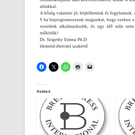
ab­lakk­al.
A hőség valamire jó: böjtölhetünk és fogyhatunk. 
S ha be­prog­ramoz­zunk magun­kat, hogy ezek­en a
vezetünk al­kal­mazkodik, és egy idő után ne
működik!
Dr. Sziget­hy Emma Ph.D
életmód-életvitel szakértő
Related