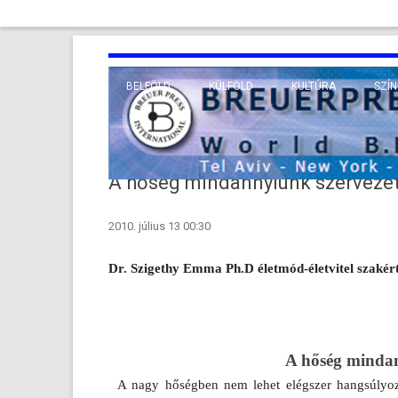
BELFÖLD
KÜLFÖLD
KULTÚRA
SZÍN
EURÓPA
TUDO
VALLÁS
KÖZEL-KELET
A hőség mindannyiunk szervezet
TÁVOL-KELET
2010. július 13 00:30
TENGERENTÚL
Dr. Sziget­hy Emma Ph.D
életmód-életvitel szakér
A hőség min­dan
A nagy hőségben nem lehet elégszer han­gsúlyoz­