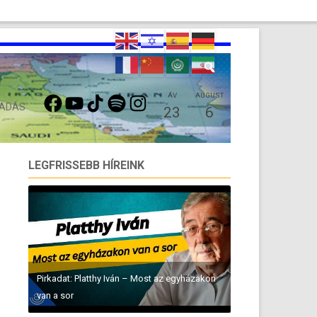
FACEBOOK
YOUTUBE
TIKTOK
SPOTIFY
INSTAGRAM
ÁV
AUGUST
 ADÁS
23
6
LEGFRISSEBB HÍREINK
Pirkadat: Platthy Iván – Most az egyházakon
van a sor