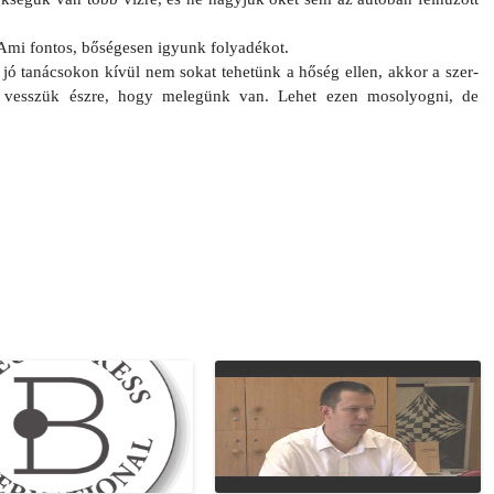
Ami fon­tos, bőségesen igyunk folyadékot.
 jó tanác­sokon kívül nem sokat tehetünk a hőség ellen, akkor a szer­
m vesszük észre, hogy melegünk van. Lehet ezen mosolyog­ni, de