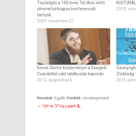
Tisztelgés a 100 éves Tel-Aviv előtt
KULTURÁL
címmel kétnapos konferenciát
2010. nov
tartunk.
2009. november 21
Köves Slomó közleménye a Szegedi
Szunyogh 
Csanáddal való találkozás kapcsán
Zsidóság –
2012. augusztus 6
2015. júni
Rovatok:
Egyéb
Cimkék:
Uncategorized
Bejegyzés
←
חשש בצה”ל: איילנד &…
navigáció