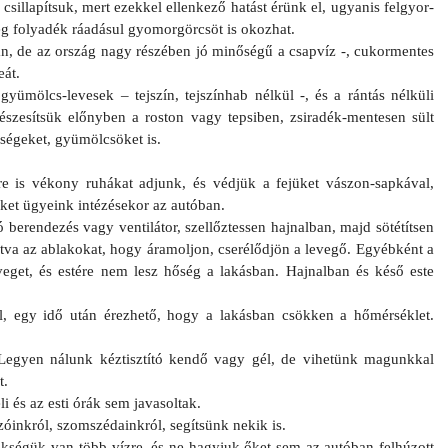
 csil­lapít­suk, mert ezek­kel el­lenkező hatást érünk el, ugyanis fel­gyor­
eg folyadék ráadásul gyomor­görcsöt is okoz­hat.
ban, de az ország nagy részében jó minőségű a csapvíz -, cukor­mentes
eát.
gyümölcs-levesek – tejszín, tejszínhab nélkül -, és a rántás nélküli
észesítsük előnyben a ros­ton vagy tep­sib­en, zsiradék-mentesen sült
dségeket, gyümölcsöket is.
k­re is vékony ruhákat ad­junk, és védjük a fejüket vászon-sapkával,
ket ügyeink intézésekor az autóban.
e­ren­dezés vagy ven­tilátor, szel­lőztess­en haj­nalban, majd sötétítsen
t­va az ab­lakokat, hogy áramol­jon, cserélődjön a levegő. Egyébként a
veget, és estére nem lesz hőség a lakásban. Haj­nalban és késő este
l, egy idő után ére­zhető, hogy a lakásban csökken a hőmérséklet.
 Legy­en nálunk kéz­tisztító kendő vagy gél, de vihetünk magunkk­al
t.
li és az esti órák sem javasol­tak.
zóinkról, szomszédainkról, segítsünk nekik is.
zükségük van több vízre, és ne hagyjuk őket sem az autóban felhúzott