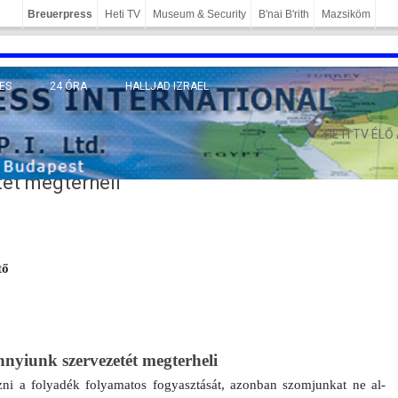
Breuerpress
Heti TV
Museum & Security
B'nai B'rith
Mazsiköm
ES
24 ÓRA
HALLJAD IZRAEL
MÁNY
HETI TV ÉLŐ
ét megterheli
tő
nyiunk szer­vezetét meg­terheli
ni a folyadék folyamatos fogyasztását, azon­ban szom­junkat ne al­