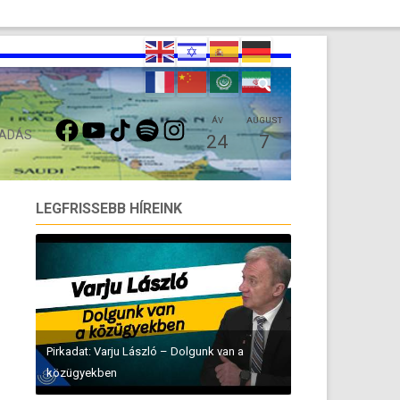
FACEBOOK
YOUTUBE
TIKTOK
SPOTIFY
INSTAGRAM
ÁV
AUGUST
 ADÁS
24
7
LEGFRISSEBB HÍREINK
Pirkadat: Varju László – Dolgunk van a
közügyekben