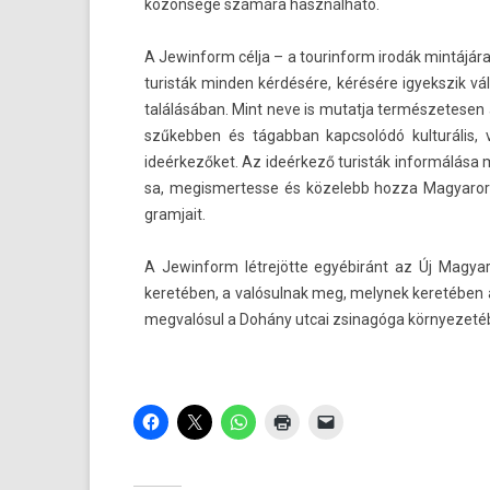
közönsége számára használható.
A Jewin­form célja – a tourin­form irodák mintájár
turis­ták mind­en kérdésére, kérésére igyekszik vál
találásában. Mint neve is mutat­ja ter­mészetes­e
szűkebb­en és tágab­ban kapcsolódó kul­turális, v
ideérkezőket. Az ideérkező turis­ták in­for­málása 
sa, megis­mertes­se és közelebb hozza Magyarors
gram­jait.
A Jewin­form létrejötte egyébiránt az Új Magyaro
keretében, a valósul­nak meg, melynek keretében az
meg­valósul a Dohány utcai zsinagóga kör­nyezetéb