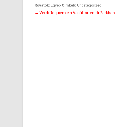
Rovatok:
Egyéb
Cimkék:
Uncategorized
Bejegyzés
←
Verdi Requiemje a Vasúttörténeti Parkban
navigáció