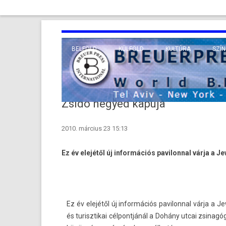
BELFÖLD
KÜLFÖLD
KULTÚRA
SZÍN
EURÓPA
TUDO
VALLÁS
KÖZEL-KELET
Zsidó negyed kapuja
TÁVOL-KELET
2010. március 23 15:13
TENGERENTÚL
Ez év elejétől új in­for­mációs pavilonn­al várja a 
Ez év elejétől új in­for­mációs pavilonn­al várja a 
és turisztikai cél­pontjánál a Dohány utcai zsinagó