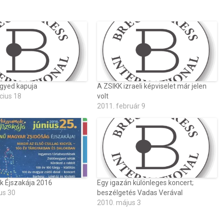
gyed kapuja
A ZSIKK izraeli képviselet már jelen
cius 18
volt
2011. február 9
 Éjszakája 2016
Egy igazán különleges koncert;
us 30
beszélgetés Vadas Verával
2010. május 3