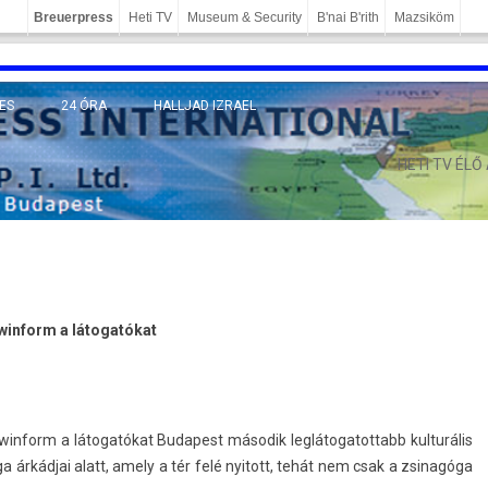
Breuerpress
Heti TV
Museum & Security
B'nai B'rith
Mazsiköm
ES
24 ÓRA
HALLJAD IZRAEL
MÁNY
HETI TV ÉLŐ
Jewin­form a látogatókat
Jewin­form a látogatókat Budapest második leg­látogatot­tabb kul­turális
ga árkádjai alatt, amely a tér felé nyitott, tehát nem csak a zsinagóga