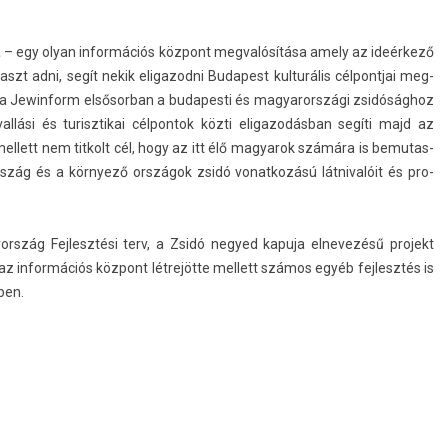
a – egy olyan in­for­mációs központ meg­valósítása amely az ideérkező
aszt adni, segít nekik eligazod­ni Budapest kul­turális cél­pontjai meg­
n a Jewin­form el­sősor­ban a budapes­ti és magyarországi zsidósághoz
allási és turisztikai cél­pontok közti eligazodás­ban segíti majd az
mel­lett nem tit­kolt cél, hogy az itt élő magyarok számára is be­mutas­
zág és a környező országok zsidó vonat­kozású lát­nivalóit és pro­
rszág Fej­lesztési terv, a Zsidó negyed kapuja el­nevezésű pro­jekt
 in­for­mációs központ létrejötte mel­lett számos egyéb fej­lesztés is
­en.