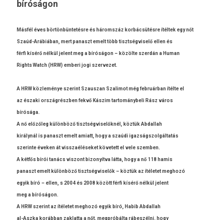
bíróságon
Másfél éves börtönbüntetésre és háromszáz korbácsütésre ítéltek egy nőt
Szaúd-Arábiában, mert panaszt emelt több tisztség­viselő ellen és
férfi kísérő nélkül jelent meg a bíróságon – közölte szerdán a Human
Rights Watch (HRW) em­beri jogi szer­vezet.
A HRW közleménye szerint Szaus­zan Szalimot még februárban ítélte el
az északi országrészben fekvő Kászim tar­tománybeli Rász város
bírósága.
A nő előzőleg különböző tisztség­viselők­nél, köztük Ab­dal­lah
királynál is panaszt emelt amiatt, hogy a szaúdi igaz­ságszol­gáltatás
szerin­te éveken át visszaéléseket követett el vele szemb­en.
A kétfős bírói tanács vis­zont bi­zonyít­va látta, hogy a nő 118 hamis
panaszt emelt különböző tisztség­viselők – köztük az ítéletet meg­hozó
egyik bíró – ellen, s 2004 és 2008 között férfi kísérő nélkül jelent
meg a bíróságon.
A HRW szerint az ítéletet meg­hozó egyik bíró, Habib Ab­dal­lah
al-Aszka korábban zak­latta a nőt, megpróbálta rábeszélni, hogy