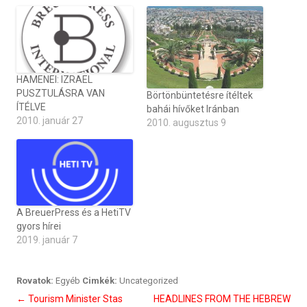
HAMENEI: IZRAEL
PUSZTULÁSRA VAN
Börtönbüntetésre ítéltek
ÍTÉLVE
bahái hívőket Iránban
2010. január 27
2010. augusztus 9
A BreuerPress és a HetiTV
gyors hírei
2019. január 7
Rovatok:
Egyéb
Cimkék:
Uncategorized
Bejegyzés
←
Tourism Minister Stas
HEADLINES FROM THE HEBREW