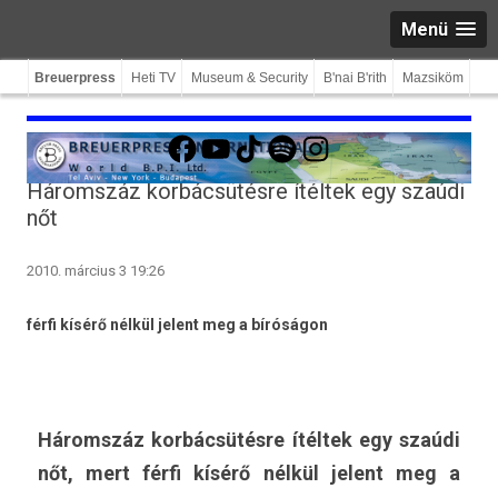
Menü
Breuerpress
Heti TV
Museum & Security
B'nai B'rith
Mazsiköm
Facebook
YouTube
TikTok
Spotify
Instagram
Háromszáz korbácsütésre ítéltek egy szaúdi
nőt
2010. március 3 19:26
férfi kísérő nélkül jelent meg a bíróságon
Háromszáz korbácsütésre ítéltek egy szaúdi
nőt, mert férfi kísérő nélkül jelent meg a