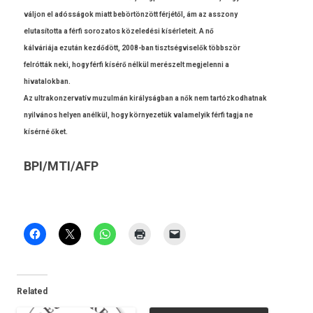
váljon el adósságok miatt bebörtönzött férjétől, ám az as­szony
elutasítot­ta a férfi sorozatos közeledési kísér­leteit. A nő
kálváriája ezután kezdődött, 2008-ban tisztség­viselők többször
felrótták neki, hogy férfi kísérő nélkül merészelt meg­jelen­ni a
hivatalok­ban.
Az ultrakon­zervatív muzul­mán királyságban a nők nem tar­tózkod­hatnak
nyilvános hely­en anélkül, hogy kör­nyezetük valamelyik férfi tagja ne
kísérné őket.
BPI/MTI/AFP
Related