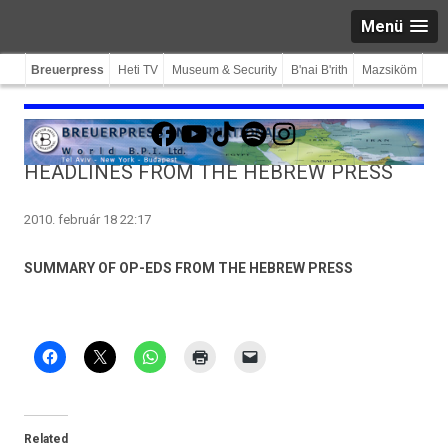
Menü
Breuerpress
Heti TV
Museum & Security
B'nai B'rith
Mazsiköm
Facebook
YouTube
TikTok
Spotify
Instagram
HEADLINES FROM THE HEBREW PRESS
2010. február 18 22:17
SUMMARY OF
OP-EDS FROM THE HEBREW PRESS
Related