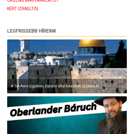
ORSZÁG MAGYARÁZATOT
KÉRT IZRAELTŐL
LEGFRISSEBB HÍREINK
A Tel-Avivi Egyetem kutatói által készített új jelentés...