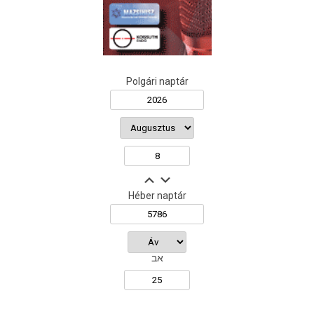
Polgári naptár
Héber naptár
אב