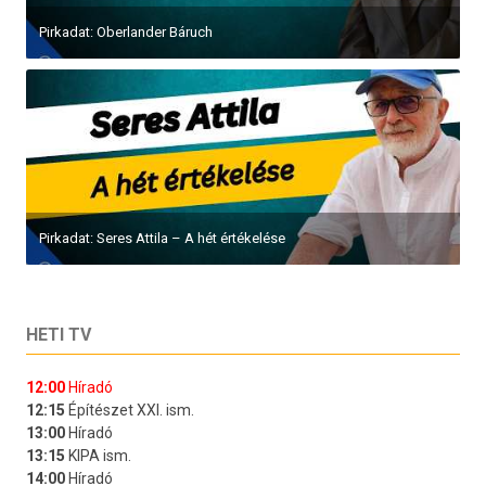
Pirkadat: Oberlander Báruch
Pirkadat: Seres Attila – A hét értékelése
HETI TV