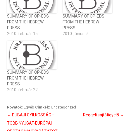
SUMMARY OF OP-EDS
SUMMARY OF OP-EDS
FROM THE HEBREW
FROM THE HEBREW
PRESS
PRESS
2010. február 15
2010. június 9
SUMMARY OF OP-EDS
FROM THE HEBREW
PRESS
2010. február 22
Rovatok:
Egyéb
Cimkék:
Uncategorized
Bejegyzés
←
DUBAJI GYILKOSSÁG –
Reggeli sajtófigyelő
→
navigáció
TÖBB NYUGAT-EURÓPAI