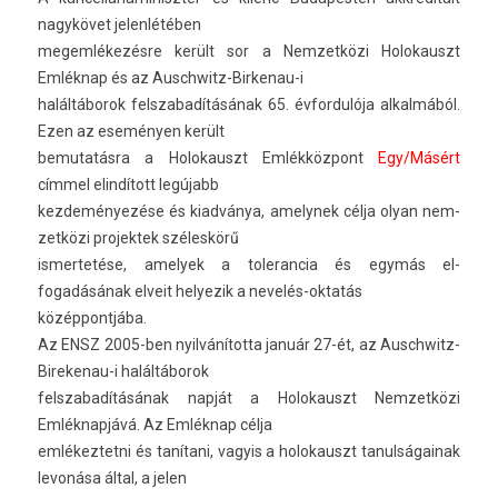
nagykövet jelen­létéb­en
megem­lékezés­re került sor a Nem­zetközi Holokauszt
Emléknap és az Auschwitz-Birkenau-i
haláltáborok felszabadításának 65. évfor­dulója al­kal­mából.
Ezen az eseményen került
be­mutatás­ra a Holokauszt Emlékközpont
Egy/Másért
címmel elindított legújabb
kez­deményezése és kiadványa, amelynek célja olyan nem­
zetközi pro­jek­tek széleskörű
is­mertetése, amelyek a toleran­cia és egymás el­
fogadásának el­veit helyezik a nevelés-oktatás
közép­pontjába.
Az ENSZ 2005-ben nyilvánította január 27-ét, az Auschwitz-
Birekenau-i haláltáborok
felszabadításának napját a Holokauszt Nem­zetközi
Emléknapjává. Az Emléknap célja
em­lékez­tetni és tanítani, vagyis a holokauszt tanul­ságainak
levonása által, a jelen