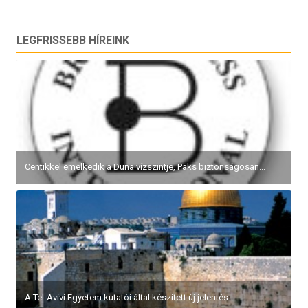
LEGFRISSEBB HÍREINK
Centikkel emelkedik a Duna vízszintje, Paks biztonságosan...
A Tel-Avivi Egyetem kutatói által készített új jelentés...