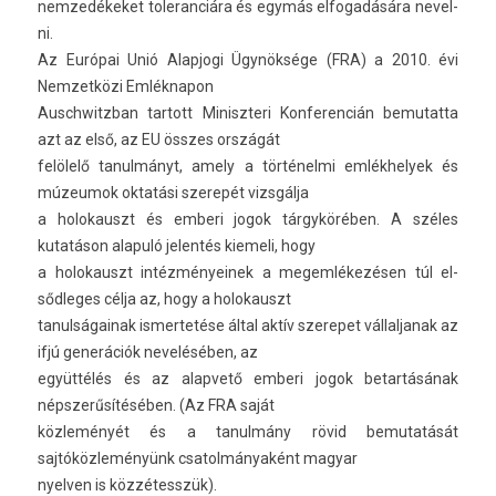
nem­zedékeket toleran­ciára és egymás el­fogadására nevel­
ni.
Az Európai Unió Al­ap­jogi Ügynöksége (FRA) a 2010. évi
Nem­zetközi Em­lék­napon
Auschwitzban tar­tott Miniszteri Kon­feren­cián be­mutat­ta
azt az első, az EU összes országát
felölelő tanul­mányt, amely a történelmi em­lék­helyek és
múzeumok oktatási szerepét vizsgálja
a holokauszt és em­beri jogok tárgykörében. A széles
kutatáson al­apuló jelen­tés kiemeli, hogy
a holokauszt in­téz­ményeinek a megem­lékezés­en túl el­
sődleges célja az, hogy a holokauszt
tanul­ságainak is­mertetése által aktív szerepet vál­laljanak az
ifjú generációk nevelésében, az
együttélés és az al­ap­vető em­beri jogok bet­ar­tásának
népszerűsítésében. (Az FRA saját
közleményét és a tanul­mány rövid be­mutatását
sajtóközleményünk csatol­mányaként magyar
nyelv­en is közzétesszük).