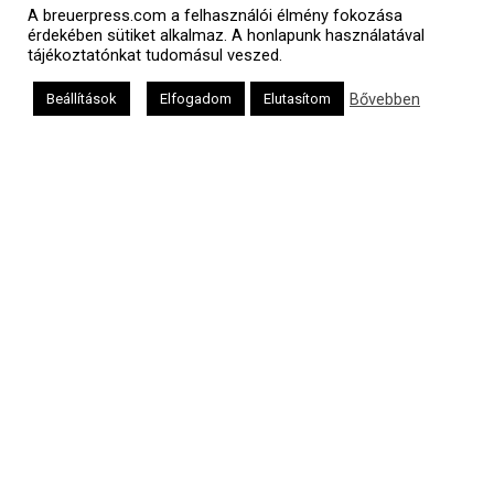
A breuerpress.com a felhasználói élmény fokozása
érdekében sütiket alkalmaz. A honlapunk használatával
tájékoztatónkat tudomásul veszed.
Bővebben
Beállítások
Elfogadom
Elutasítom
Héber naptár
אב
Oldalunkat a Mazsök támogatja