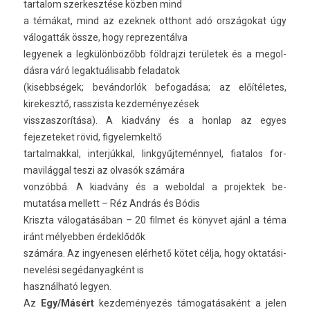
tar­talom szer­kesztése közben mind
a témákat, mind az ezek­nek otthont adó országokat úgy
válogat­ták össze, hogy re­prezen­tálva
legyenek a legkülönbözőbb földraj­zi területek és a megol­
dásra váró legak­tuálisabb feladatok
(kisebbségek; bevándorlók be­fogadása; az előítéletes,
kirekesztő, rasszis­ta kez­deményezések
visszas­zorítása). A kiadvány és a hon­lap az egyes
fejezeteket rövid, figyelem­keltő
tar­talmakk­al, in­ter­júkk­al, li­nkgyűj­temén­nyel, fiatalos for­
mavilágg­al teszi az olvasók számára
vonzóbbá. A kiadvány és a webold­al a pro­jek­tek be­
mutatása mel­lett – Réz András és Bódis
Kriszta válogatásában – 20 fil­met és könyvet ajánl a téma
iránt mélyebb­en érdeklődők
számára. Az in­gyenes­en elérhető kötet célja, hogy oktatási-
nevelési segédanyag­ként is
használható legy­en.
Az
Egy/Másért
kez­deményezés támogatásaként a jelen