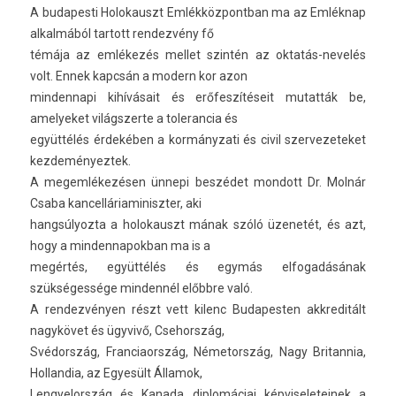
A budapes­ti Holokauszt Em­lék­központban ma az Emléknap
al­kal­mából tar­tott re­ndez­vény fő
témája az emlékezés mel­let szintén az oktatás-nevelés
volt. Ennek kapcsán a modern kor azon
min­dennapi kihívásait és erőfeszítéseit mutat­ták be,
amelyeket világszer­te a toleran­cia és
együttélés érdekében a kor­mányzati és civil szer­vezeteket
kez­deményez­tek.
A megem­lékezés­en ünnepi beszédet mon­dott Dr. Molnár
Csaba kan­celláriaminiszt­er, aki
han­gsúlyoz­ta a holokauszt mának szóló üzenetét, és azt,
hogy a min­dennapok­ban ma is a
megértés, együttélés és egymás el­fogadásának
szükségessége min­dennél előbbre való.
A re­ndez­vény­en részt vett kilenc Budapest­en akkreditált
nagykövet és ügyvivő, Csehország,
Svédország, Fran­ciaország, Németország, Nagy Britan­nia,
Hol­landia, az Egyesült Államok,
Len­gyelország és Kanada di­plomáciai kép­viseleteinek a