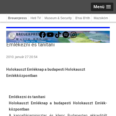
Menü
Breuerpress
Heti TV
Museum & Security
B'nai B'rith
Mazsiköm
Facebook
YouTube
TikTok
Spotify
Instagram
Emlékezni és tanítani
2010. január 27 20:54
Holokauszt Emléknap a budapesti Holokauszt
Emlékközpontban
Emlékezni és tanítani
Holokauszt Emléknap a budapes­ti Holokauszt Em­lék­
központban
A kan­celláriaminiszt­er és kilenc Budapest­en akkreditált