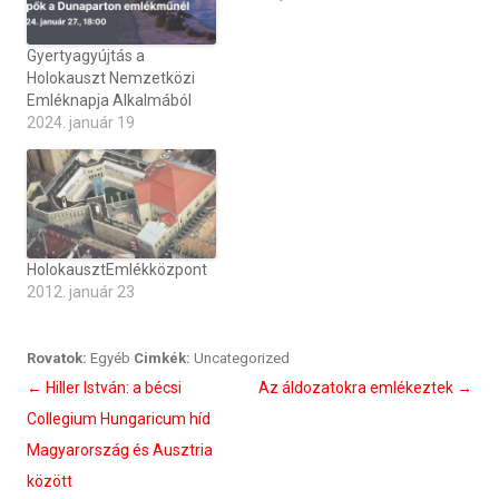
Gyertyagyújtás a
Holokauszt Nemzetközi
Emléknapja Alkalmából
2024. január 19
HolokausztEmlékközpont
2012. január 23
Rovatok:
Egyéb
Cimkék:
Uncategorized
Bejegyzés
←
Hiller István: a bécsi
Az áldozatokra emlékeztek
→
navigáció
Collegium Hungaricum híd
Magyarország és Ausztria
között