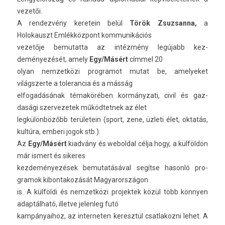
vezetői.
A re­ndez­vény keretein belül
Török Zsuz­sanna,
a
Holokauszt Emlékközpont kom­munikációs
vezetője be­mutat­ta az intézmény legújabb kez­
deményezését, amely
Egy/Másért
címmel 20
olyan nem­zetközi pro­gramot mutat be, amelyeket
világszer­te a toleran­cia és a másság
el­fogadásának témakörében kor­mányzati, civil és gaz­
dasági szer­vezetek működ­tetnek az élet
legkülönbözőbb területein (sport, zene, üzleti élet, oktatás,
kultúra, em­beri jogok stb.).
Az
Egy/Másért
kiadvány és webold­al célja hogy, a külföldön
már is­mert és sikeres
kez­deményezések be­mutatásáv­al segítse hasonló pro­
gramok kibon­takozását Magyarországon
is. A külföldi és nem­zetközi pro­jek­tek közül több könnyen
adaptálható, il­let­ve jelen­leg futó
kam­pányaihoz, az in­ter­net­en keresztül csat­lakoz­ni lehet. A