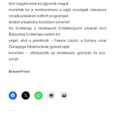
lévő nagykövetek és ügyvivők maguk
mutat­ták be a re­ndez­vény­en a saját országaik toleran­cia
vonat­kozásában indított pro­gram­jait,
amiket a kiadvány bővebb­en is­mertet.
Az Emléknap a Holokauszt Emlékközpont udvarán lévő
Áldozatok Emlékfala mel­lett ért
véget, ahol a jelen­lévők – Fekete László, a Dohány utcai
Zsinagóga főkántorának gyászimáját
követően – el­helyez­ték az emlékezés gyer­tyáit és kos­
zorúit.
BreuerPress