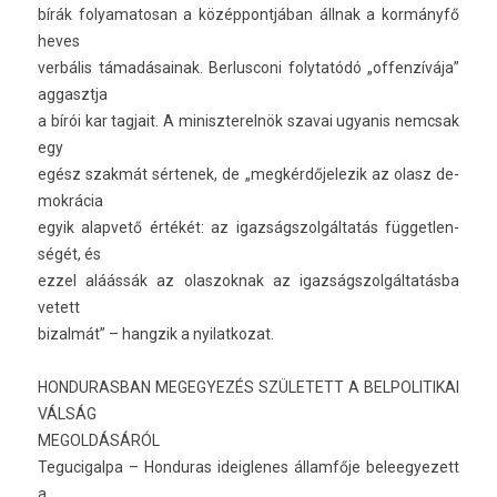
bírák folyamatosan a közép­pontjában állnak a kormányfő
heves
verbális támadásainak. Be­rlus­coni folytatódó „of­fen­zívája”
ag­gasztja
a bírói kar tag­jait. A miniszterel­nök szavai ugyanis nemcsak
egy
egész szakmát sér­tenek, de „meg­kérdőjelezik az olasz de­
mok­rácia
egyik al­ap­vető értékét: az igaz­ságszol­gáltatás füg­getlen­
ségét, és
ezzel aláássák az olas­zoknak az igaz­ságszol­gáltatás­ba
vetett
bi­zal­mát” – han­gzik a nyilat­kozat.
HON­DURAS­BAN MEGEGYEZÉS SZÜLETETT A BE­LPOLITIKAI
VÁLSÁG
MEGOL­DÁSÁRÓL
Tegucigal­pa – Hon­duras ideig­lenes államfője be­leegyezett
a