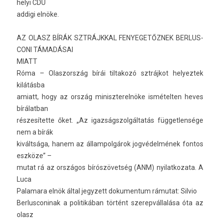
helyi CDU
ad­digi elnöke.
AZ OLASZ BÍRÁK SZTRÁJKKAL FENYEGETŐZ­NEK BE­RLUS­
CONI TÁMADÁSAI
MIATT
Róma – Olas­zország bírái til­takozó sztrájkot helyez­tek
kilátásba
amiatt, hogy az ország miniszterel­nöke is­mételt­en heves
bírálat­ban
részesítette őket. „Az igaz­ságszol­gáltatás füg­getlen­sége
nem a bírák
kiváltsága, hanem az állam­polgárok jogvédelmének fon­tos
eszköze” –
mutat rá az országos bírószövetség (ANM) nyilat­kozata. A
Luca
Palamara elnök által jegyzett dokumen­tum rámutat: Sil­vio
Be­rlus­coninak a politikában történt szerep­vállalása óta az
olasz