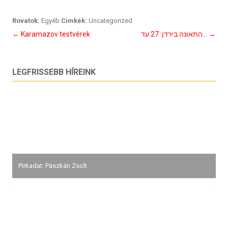
Rovatok:
Egyéb
Cimkék:
Uncategorized
Bejegyzés
←
Karamazov testvérek
התאונה בירדן: 27 עד…
→
navigáció
LEGFRISSEBB HÍREINK
Pirkadat: Pászkán Zsolt