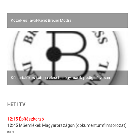
Közel- és Távol-Kelet Breuer Módra
Két tartalékos katona elesett, négy másik pedig súlyosan...
HETI TV