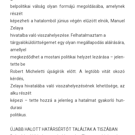
be­lpolitikai válság olyan formájú megol­dásába, amelynek
részét
képez­heti a hatalom­ból június végén elűzött elnök, Manu­el
Zelaya
hivatal­ba való visszahelyezése. Fel­hatal­maztam a
tárgyalóküldöttségemet egy olyan megál­lapodás aláírására,
amel­lyel
meg­kezdőd­het a mos­tani politikai helyzet lezárása – jelen­
tette be
Robert Mic­helet­ti újságírók előtt. A legtöbb vitát okozó
kérdés,
Zelaya hivatalába való visszahelyezésének lehetősége, az
alku részét
képezi – tette hozzá a jelen­leg a hatal­mat gyakorló hun­
durasi
politikus.
ÚJABB HALOTT HATÁRSÉRTŐT TALÁLTAK A TISZÁBAN