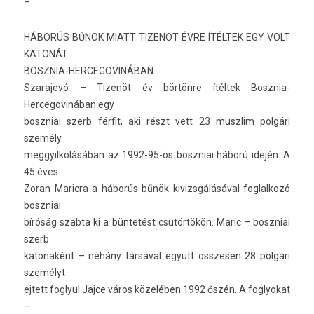
–
HÁBORÚS BŰNÖK MIATT TIZENÖT ÉVRE ÍTÉLTEK EGY VOLT
KATONÁT
BOSZNIA-HERCEGOVINÁBAN
Szarajevó – Tizenöt év börtönre ítéltek Bosznia-
Hercegovinában egy
boszniai szerb férfit, aki részt vett 23 muszlim polgári
személy
meg­gyil­kolásában az 1992-95-ös boszniai háború idején. A
45 éves
Zoran Maric­ra a háborús bűnök kivizsgálásáv­al fog­lalkozó
boszniai
bíróság szab­ta ki a büntetést csütörtökön. Maric – boszniai
szerb
katonaként – néhány társával együtt összes­en 28 polgári
személyt
ej­tett fog­lyul Jajce város közelében 1992 őszén. A fog­lyokat
–