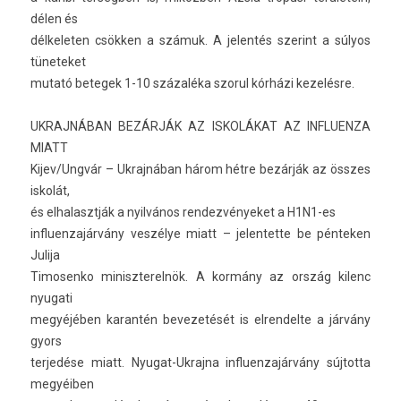
délen és
dél­kelet­en csökken a számuk. A jelen­tés szerint a súlyos
tüneteket
mutató bet­egek 1-10 százaléka szorul kórházi kezelésre.
UK­RAJNÁBAN BEZÁRJÁK AZ ISKOLÁKAT AZ IN­FLUEN­ZA
MIATT
Kijev/Ungvár – Uk­rajnában három hétre bezárják az összes
iskolát,
és el­halasztják a nyilvános re­ndez­vényeket a H1N1-es
in­fluen­zajár­vány veszélye miatt – jelen­tette be pén­tek­en
Julija
Timosen­ko miniszterel­nök. A kormány az ország kilenc
nyugati
megyéjében karan­tén be­vezetését is el­rendel­te a járvány
gyors
ter­jedése miatt. Nyugat-Ukrajna in­fluen­zajár­vány súj­totta
megyéiben