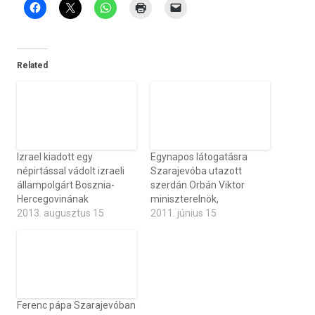
Related
Izrael kiadott egy
Egynapos látogatásra
népirtással vádolt izraeli
Szarajevóba utazott
állampolgárt Bosznia-
szerdán Orbán Viktor
Hercegovinának
miniszterelnök,
2013. augusztus 15
2011. június 15
Ferenc pápa Szarajevóban