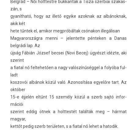
Belgrád – Női holttestre buk­kantak a Tisza szer­biai szakas­
zán, s
gyanítható, hogy az illető egyike azok­nak az al­bánok­nak,
akik két
hete tűntek el, amikor megpróbáltak csónakon illegálisan
Magyarország­ra menni – jelen­tette pén­tek­en a Danas
belgrádi lap. Az
újság Fábián József be­csei (Novi Becej) ügyészt idézte, aki
szerint
a fiat­al nő fel­tehető­en a nagy valószínűséggel a folyóba ful­
ladt
kos­zovói albánok közül való. Azonosítása egyelőre tart. Az
október
15-e éjjelén eltűnt 15 személy közül a szerb sajtó in­for­
mációi
szerint eddig ötnek a holttes­tét találták meg – hármat
magyar,
kettőt pedig szerb területen, s a fiat­al nő lehet a hatodik.