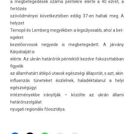
a meg­betegedések száma pén­tekre elérte a 40 ezret, a
fertőzés
szövődményei követ­keztéb­en eddig 37-en hal­tak meg. A
helyzet
Ter­nopil és Lem­berg megyékben a leg­súlyosabb, ahol a bet­
egeket
kezelőor­vosok negyede is meg­betegedett. A járvány
Kárpátalját is
elérte. Az ukrán határőrök péntektől kezdve fokozot­tabban
figyelik
az állam­határt átlépő utasok egészségi állapotát, s azt, akin
in­fluen­zás tüneteket észlel­nek, haladék­talanul a helyi
egészségügyi
in­téz­mények­be irányítják – közölte az ukrán állami
határőrszol­gálat
nyugati re­gionális főosztálya.