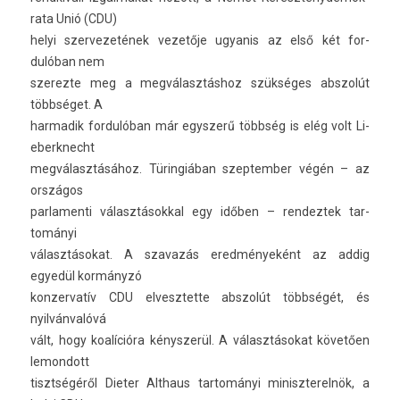
rata Unió (CDU)
helyi szer­vezetének vezetője ugyanis az első két for­
dulóban nem
szerez­te meg a megválasztáshoz szükséges ab­szolút
többséget. A
har­madik for­dulóban már egysz­erű többség is elég volt Li­
eberknecht
megválasztásához. Türingiában szep­temb­er végén – az
országos
par­lamen­ti választásokk­al egy időben – re­ndez­tek tar­
tományi
választásokat. A szavazás eredményeként az addig
egyedül kormányzó
kon­zervatív CDU el­vesztet­te ab­szolút többségét, és
nyilvánvalóvá
vált, hogy koalícióra kénys­zerül. A választásokat követően
lemon­dott
tisztségéről Di­et­er Al­thaus tar­tományi miniszterel­nök, a