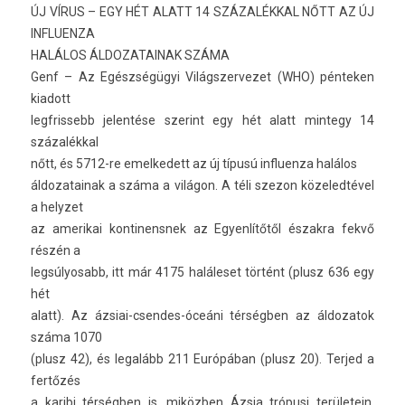
ÚJ VÍRUS – EGY HÉT ALATT 14 SZÁZALÉKKAL NŐTT AZ ÚJ
IN­FLUEN­ZA
HALÁLOS ÁLDOZATAINAK SZÁMA
Genf – Az Egészségügyi Világszer­vezet (WHO) pén­tek­en
kiadott
legfris­sebb jelen­tése szerint egy hét alatt min­tegy 14
százalékkal
nőtt, és 5712-re em­el­kedett az új típusú in­fluen­za halálos
áldozatainak a száma a világon. A téli szezon közeled­tével
a helyzet
az amerikai kon­tinensnek az Egyen­lítőtől észak­ra fekvő
részén a
leg­súlyosabb, itt már 4175 haláleset történt (plusz 636 egy
hét
alatt). Az ázsiai-csendes-óceáni térségben az áldozatok
száma 1070
(plusz 42), és legalább 211 Európában (plusz 20). Ter­jed a
fertőzés
a karibi térségben is, miközben Ázsia trópusi területein,