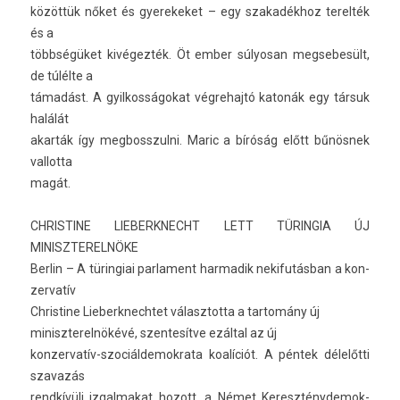
közöttük nőket és gyerekeket – egy szakadék­hoz terel­ték
és a
többségüket kivégezték. Öt ember súlyosan meg­sebesült,
de túlélte a
támadást. A gyil­kosságokat vég­rehajtó katonák egy társuk
halálát
akarták így meg­bosszul­ni. Maric a bíróság előtt bűnösnek
val­lotta
magát.
CHRIS­TINE LI­EBERKNECHT LETT TÜRIN­GIA ÚJ
MINISZTEREL­NÖKE
Be­rlin – A türin­giai par­la­ment har­madik nekifutás­ban a kon­
zervatív
Chris­tine Li­eberknechtet választot­ta a tar­tomány új
miniszterel­nökévé, szen­tesít­ve ezáltal az új
konzervatív-szociáldemokrata koalíciót. A péntek délelőtti
szavazás
rendkívüli iz­galmakat hozott, a Német Kereszténydemok­