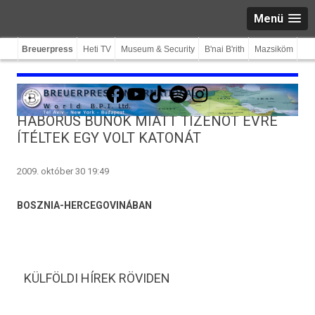
Menü
Breuerpress
Heti TV
Museum & Security
B'nai B'rith
Mazsiköm
Facebook
YouTube
TikTok
Spotify
Instagram
HÁBORÚS BŰNÖK MIATT TIZENÖT ÉVRE
ÍTÉLTEK EGY VOLT KATONÁT
2009. október 30 19:49
BOSZNIA-HERCEGOVINÁBAN
KÜLFÖLDI HÍREK RÖVIDEN