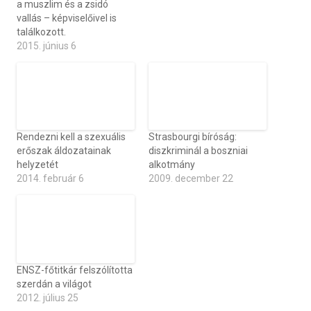
a muszlim és a zsidó
vallás – képviselőivel is
találkozott.
2015. június 6
Rendezni kell a szexuális
Strasbourgi bíróság:
erőszak áldozatainak
diszkriminál a boszniai
helyzetét
alkotmány
2014. február 6
2009. december 22
ENSZ-főtitkár felszólította
szerdán a világot
2012. július 25