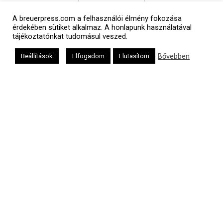
A breuerpress.com a felhasználói élmény fokozása
érdekében sütiket alkalmaz. A honlapunk használatával
tájékoztatónkat tudomásul veszed.
Bővebben
Beállítások
Elfogadom
Elutasítom
Héber naptár
אב
Oldalunkat a Mazsök támogatja