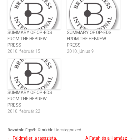
SUMMARY OF OP-EDS
SUMMARY OF OP-EDS
FROM THE HEBREW
FROM THE HEBREW
PRESS
PRESS
2010. február 15
2010. június 9
SUMMARY OF OP-EDS
FROM THE HEBREW
PRESS
2010. február 22
Rovatok:
Egyéb
Cimkék:
Uncategorized
Bejegyzés
←
Feldmájer: a rasszista,
A Fatah és a Hamász
→