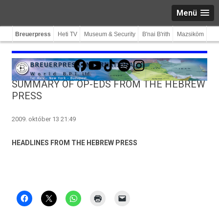
Menü
Breuerpress
Heti TV
Museum & Security
B'nai B'rith
Mazsiköm
Facebook
YouTube
TikTok
Spotify
Instagram
SUMMARY OF OP-EDS FROM THE HEBREW
PRESS
2009. október 13 21:49
HEADLINES FROM THE HEBREW PRESS