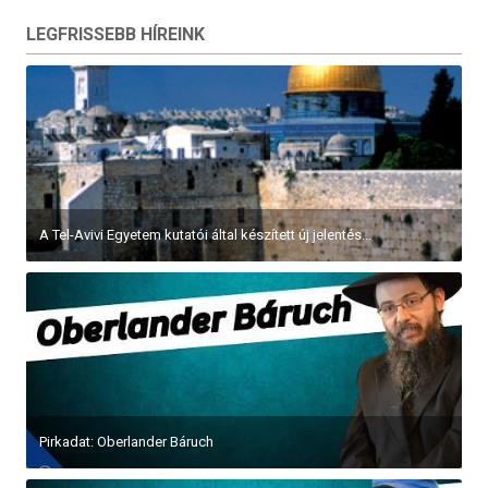
LEGFRISSEBB HÍREINK
Pirkadat: Balázs Péter – Mestertervek, vagy...
Pirkadat: Becsey Zsolt – Mi lesz a pótköltségvetésben?