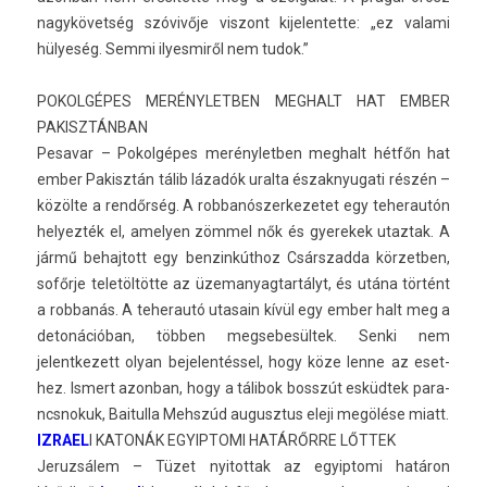
nagykövetség szóvivője vis­zont kijelen­tette: „ez valami
hülyeség. Semmi il­yes­miről nem tudok.”
POKOL­GÉPES MERÉNYLETB­EN MEG­HALT HAT EMBER
PAKISZTÁN­BAN
Pesavar – Pokol­gépes merényletb­en meg­halt hétfőn hat
ember Pakisztán tálib lázadók ural­ta észak­nyugati részén –
közölte a rendőrség. A rob­banós­zerkezetet egy teherautón
helyez­ték el, amely­en zömmel nők és gyerekek utaz­tak. A
jármű be­haj­tott egy be­nzin­kúthoz Csárszad­da kör­zetb­en,
sofőrje teletöltötte az üzemanyag­tartályt, és utána történt
a rob­banás. A teherautó utasain kívül egy ember halt meg a
detonációban, többen meg­sebesül­tek. Senki nem
jelentkezett olyan be­jelen­téssel, hogy köze lenne az eset­
hez. Is­mert azon­ban, hogy a tálibok bosszút esküdtek para­
ncsnokuk, Baitul­la Mehszúd augusztus eleji megölése miatt.
IZ­RAEL
I KATONÁK EGYIP­TOMI HATÁRŐRRE LŐTTEK
Jeruz­sálem – Tüzet nyitot­tak az egyip­tomi határon