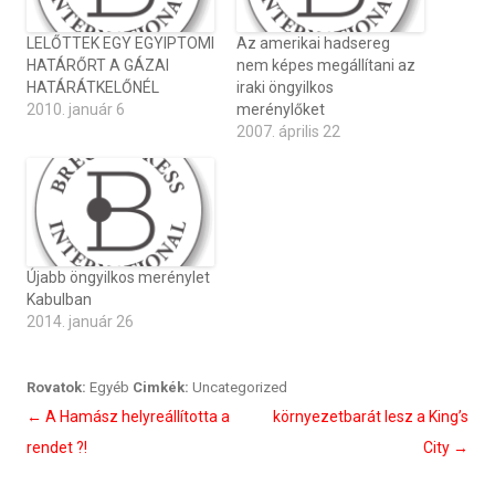
LELŐTTEK EGY EGYIPTOMI
Az amerikai hadsereg
HATÁRŐRT A GÁZAI
nem képes megállítani az
HATÁRÁTKELŐNÉL
iraki öngyilkos
2010. január 6
merénylőket
2007. április 22
Újabb öngyilkos merénylet
Kabulban
2014. január 26
Rovatok:
Egyéb
Cimkék:
Uncategorized
Bejegyzés
←
A Hamász helyreállította a
környezetbarát lesz a King’s
navigáció
rendet ?!
City
→