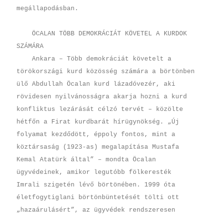
megállapodásban.
ÖCALAN TÖBB DEMOKRÁCIÁT KÖVETEL A KURDOK
SZÁMÁRA
Ankara – Több demokráciát követelt a
törökországi kurd közösség számára a börtönben
ülő Abdullah Öcalan kurd lázadóvezér, aki
rövidesen nyilvánosságra akarja hozni a kurd
konfliktus lezárását célzó tervét – közölte
hétfőn a Firat kurdbarát hírügynökség. „Új
folyamat kezdődött, éppoly fontos, mint a
köztársaság (1923-as) megalapítása Mustafa
Kemal Atatürk által” – mondta Öcalan
ügyvédeinek, amikor legutóbb fölkeresték
Imrali szigetén lévő börtönében. 1999 óta
életfogytiglani börtönbüntetését tölti ott
„hazaárulásért”, az ügyvédek rendszeresen