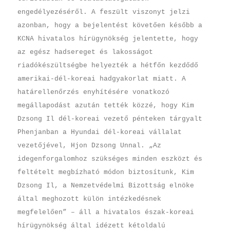
engedélyezéséről. A feszült viszonyt jelzi
azonban, hogy a bejelentést követően később a
KCNA hivatalos hírügynökség jelentette, hogy
az egész hadsereget és lakosságot
riadókészültségbe helyezték a hétfőn kezdődő
amerikai-dél-koreai hadgyakorlat miatt. A
határellenőrzés enyhítésére vonatkozó
megállapodást azután tették közzé, hogy Kim
Dzsong Il dél-koreai vezető pénteken tárgyalt
Phenjanban a Hyundai dél-koreai vállalat
vezetőjével, Hjon Dzsong Unnal. „Az
idegenforgalomhoz szükséges minden eszközt és
feltételt megbízható módon biztosítunk, Kim
Dzsong Il, a Nemzetvédelmi Bizottság elnöke
által meghozott külön intézkedésnek
megfelelően” – áll a hivatalos észak-koreai
hírügynökség által idézett kétoldalú