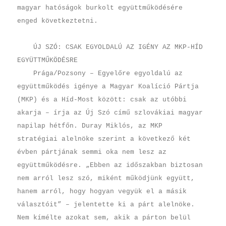
magyar hatóságok burkolt együttműködésére
enged következtetni.
ÚJ SZÓ: CSAK EGYOLDALÚ AZ IGÉNY AZ MKP-HÍD
EGYÜTTMŰKÖDÉSRE
Prága/Pozsony – Egyelőre egyoldalú az
együttműködés igénye a Magyar Koalíció Pártja
(MKP) és a Híd-Most között: csak az utóbbi
akarja – írja az Új Szó című szlovákiai magyar
napilap hétfőn. Duray Miklós, az MKP
stratégiai alelnöke szerint a következő két
évben pártjának semmi oka nem lesz az
együttműködésre. „Ebben az időszakban biztosan
nem arról lesz szó, miként működjünk együtt,
hanem arról, hogy hogyan vegyük el a másik
választóit” – jelentette ki a párt alelnöke.
Nem kímélte azokat sem, akik a párton belül