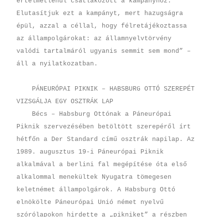
értelmetlenül csatlakozott a kampányhoz.
Elutasítjuk ezt a kampányt, mert hazugságra
épül, azzal a céllal, hogy félretájékoztassa
az állampolgárokat: az államnyelvtörvény
valódi tartalmáról ugyanis semmit sem mond” –
áll a nyilatkozatban.
PÁNEURÓPAI PIKNIK – HABSBURG OTTÓ SZEREPÉT
VIZSGÁLJA EGY OSZTRÁK LAP
Bécs – Habsburg Ottónak a Páneurópai
Piknik szervezésében betöltött szerepéről írt
hétfőn a Der Standard című osztrák napilap. Az
1989. augusztus 19-i Páneurópai Piknik
alkalmával a berlini fal megépítése óta első
alkalommal menekültek Nyugatra tömegesen
keletnémet állampolgárok. A Habsburg Ottó
elnökölte Páneurópai Unió német nyelvű
szórólapokon hirdette a „pikniket” a részben