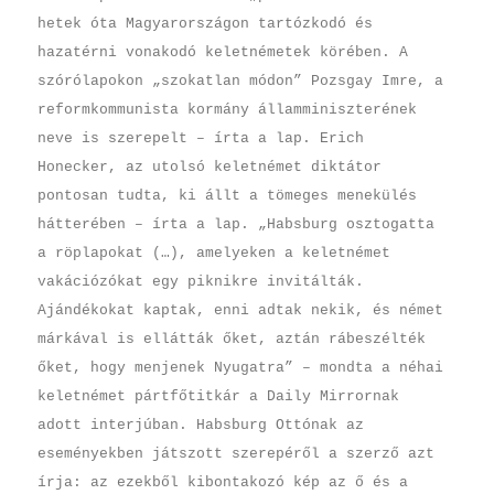
hetek óta Magyarországon tartózkodó és
hazatérni vonakodó keletnémetek körében. A
szórólapokon „szokatlan módon” Pozsgay Imre, a
reformkommunista kormány államminiszterének
neve is szerepelt – írta a lap. Erich
Honecker, az utolsó keletnémet diktátor
pontosan tudta, ki állt a tömeges menekülés
hátterében – írta a lap. „Habsburg osztogatta
a röplapokat (…), amelyeken a keletnémet
vakációzókat egy piknikre invitálták.
Ajándékokat kaptak, enni adtak nekik, és német
márkával is ellátták őket, aztán rábeszélték
őket, hogy menjenek Nyugatra” – mondta a néhai
keletnémet pártfőtitkár a Daily Mirrornak
adott interjúban. Habsburg Ottónak az
eseményekben játszott szerepéről a szerző azt
írja: az ezekből kibontakozó kép az ő és a