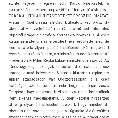
szin­te tel­jes­en meg­semmisült. Károk kelet­keztek a
környező épületekb­en, még az 500 méter­nyire lévőkben is.
PRÁGA ÁLLÍTÓLAG KIUTASÍTOTT KÉT OROSZ DI­PLOMATÁT
Prága – Csehország állítólag kiutasított két orosz di­
plomatát – közölte hétfőn az iDnes című cseh in­ter­netes
hírportál prágai di­plomáciai forrásokra hivat­kozva. A cseh
külügyminisztérium az értesülést nem erősítette meg, de
nem is cáfolta. „Ilyen típusú értesüléseket, akár megtörtént
esetről van szó, akár nem, a minisztérium nem kom­mentál”
– jelen­tette ki Milan Repka külügyminisztériumi szóvivő. Az
iDnes úgy tudja: az egyik kiutasított di­plomata az orosz
katonai attasé helyet­tese. A másik kiutasított di­plomata
éppen szabad­ságon van Oros­zország­ban, s a cseh
hatóságok azt tanácsolták neki, hogy ne térjen vissza
Prágába. Hogy konkrétan kiről van szó, azt a hírportálnak
nem sikerült megállapítania. A cseh katonai hírszer­zés
állítólag olyan értesüléseket szer­zett, hogy mindkét di­
plomata az orosz tit­kosszol­gálatok ügynöke. Az értesülést
azon­ban nem erősítette meg a szolgálat. A prágai orosz