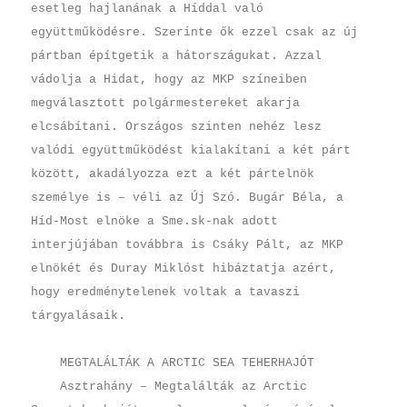
esetleg hajlanának a Híddal való
együttműködésre. Szerinte ők ezzel csak az új
pártban építgetik a hátországukat. Azzal
vádolja a Hidat, hogy az MKP színeiben
megválasztott polgármestereket akarja
elcsábítani. Országos szinten nehéz lesz
valódi együttműködést kialakítani a két párt
között, akadályozza ezt a két pártelnök
személye is – véli az Új Szó. Bugár Béla, a
Híd-Most elnöke a Sme.sk-nak adott
interjújában továbbra is Csáky Pált, az MKP
elnökét és Duray Miklóst hibáztatja azért,
hogy eredménytelenek voltak a tavaszi
tárgyalásaik.
MEGTALÁLTÁK A ARCTIC SEA TEHERHAJÓT
Asztrahány – Megtalálták az Arctic