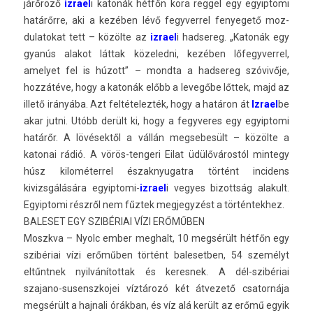
járőröző
iz­rael
i katonák hétfőn kora re­ggel egy egyip­tomi
határőrre, aki a kezében lévő fegyver­rel fenyegető moz­
dulatokat tett – közölte az
iz­rael
i had­sereg. „Katonák egy
gyanús al­akot láttak közeled­ni, kezében lőfegyver­rel,
amelyet fel is húzott” – mondta a had­sereg szóvivője,
hozzátéve, hogy a katonák előbb a levegőbe lőttek, majd az
illető irányába. Azt fel­tételez­ték, hogy a határon át
Iz­rael
be
akar jutni. Utóbb derült ki, hogy a fegyveres egy egyip­tomi
határőr. A lövésektől a vállán meg­sebesült – közölte a
katonai rádió. A vörös-tengeri Eilat üdülővárostól min­tegy
húsz kilométer­rel észak­nyugat­ra történt in­cidens
kivizsgálására egyiptomi-
iz­rael
i vegyes bi­zottság al­akult.
Egyip­tomi részről nem fűztek meg­jegyzést a tör­téntek­hez.
BALESET EGY SZIBÉRIAI VÍZI ERŐMŰBEN
Moszkva – Nyolc ember meg­halt, 10 megsérült hétfőn egy
szibériai vízi erőműben történt balesetb­en, 54 személyt
eltűntnek nyil­vánítot­tak és keres­nek. A dél-szibériai
szajano-susenszkojei víztározó két átvezető csator­nája
megsérült a haj­nali órákban, és víz alá került az erőmű egyik