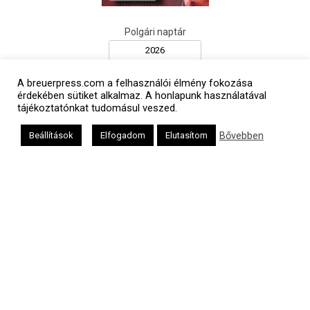
Polgári naptár
A breuerpress.com a felhasználói élmény fokozása
érdekében sütiket alkalmaz. A honlapunk használatával
tájékoztatónkat tudomásul veszed.
Bővebben
Beállítások
Elfogadom
Elutasítom
Héber naptár
אב
Oldalunkat a Mazsök támogatja