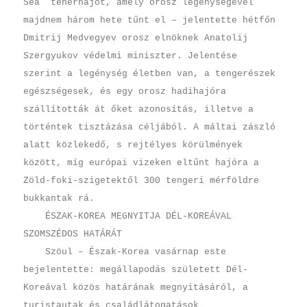
Sea teherhajót, amely orosz legénységével
majdnem három hete tűnt el – jelentette hétfőn
Dmitrij Medvegyev orosz elnöknek Anatolij
Szergyukov védelmi miniszter. Jelentése
szerint a legénység életben van, a tengerészek
egészségesek, és egy orosz hadihajóra
szállították át őket azonosítás, illetve a
történtek tisztázása céljából. A máltai zászló
alatt közlekedő, s rejtélyes körülmények
között, míg európai vizeken eltűnt hajóra a
Zöld-foki-szigetektől 300 tengeri mérföldre
bukkantak rá.
ÉSZAK-KOREA MEGNYITJA DÉL-KOREÁVAL
SZOMSZÉDOS HATÁRÁT
Szöul – Észak-Korea vasárnap este
bejelentette: megállapodás született Dél-
Koreával közös határának megnyitásáról, a
turistautak és családlátogatások