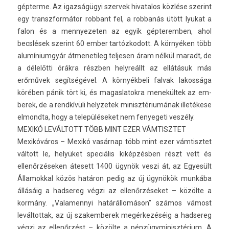
gép­terme. Az igazságügyi szer­vek hivatalos közlése szerint
egy trans­zfor­mátor rob­bant fel, a rob­banás ütött lyukat a
falon és a men­nyezet­en az egyik gép­teremb­en, ahol
becslések szerint 60 ember tar­tózkodott. A környéken több
al­umínium­gyár átmenetileg tel­jes­en áram nélkül maradt, de
a délelőtti órákra részben helyreállt az ellátásuk más
erőművek segítségével. A környékbeli fal­vak lakos­sága
körében pánik tört ki, és magas­latok­ra menekültek az em­
berek, de a rendkívüli helyzetek minisztériumának illetékese
el­mondta, hogy a településeket nem fenyegeti veszély.
MEXIKÓ LEVÁLTOTT TÖBB MINT EZER VÁM­TISZTET
Mexikóváros – Mexikó vasárnap több mint ezer vám­tisztet
váltott le, helyüket speciális kiképzésben részt vett és
ellenőrzéseken átesett 1400 ügynök veszi át, az Egyesült
Államokk­al közös határon pedig az új ügynökök munkába
állásáig a had­sereg végzi az ellenőrzéseket – közölte a
kormány. „Valamen­nyi határállomáson” számos vámost
levál­tottak, az új szakem­berek megérkezéséig a had­sereg
végzi az ellenőrzést – közölte a pén­zügyminisztérium. A