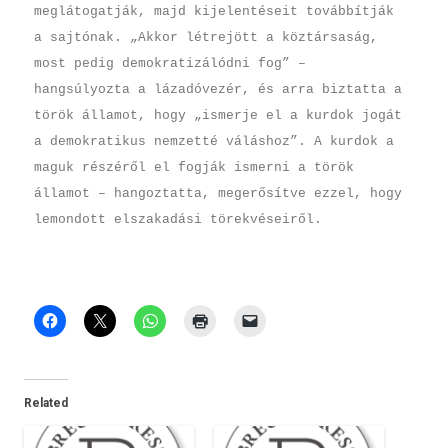
meglátogatják, majd kijelentéseit továbbítják
a sajtónak. „Akkor létrejött a köztársaság,
most pedig demokratizálódni fog” –
hangsúlyozta a lázadóvezér, és arra biztatta a
török államot, hogy „ismerje el a kurdok jogát
a demokratikus nemzetté váláshoz”. A kurdok a
maguk részéről el fogják ismerni a török
államot – hangoztatta, megerősítve ezzel, hogy
lemondott elszakadási törekvéseiről.
Related