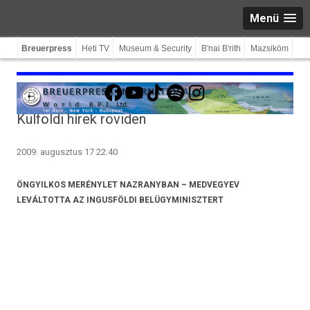
Menü
Breuerpress
Heti TV
Museum & Security
B'nai B'rith
Mazsiköm
Facebook
YouTube
TikTok
Spotify
Instagram
Külföldi hírek röviden
2009. augusztus 17 22:40
ÖNGYILKOS MERÉNYLET NAZRANYBAN – MEDVEGYEV
LEVÁLTOTTA AZ INGUSFÖLDI BELÜGYMINISZTERT