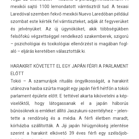
mexikói sajtó 1100 lemon­datott vám­tisztről tud. A texasi
Laredóval szemb­en fekvő mexikói Nuevo Laredóban például
szom­bat este kérték fel vám­tiszteket, adják át fegyverüket
és jelvényüket. Az új ügynököket, akik többségükben
felsőfokú vég­zettség­gel re­ndel­kező szakem­berek, szigorú
– pszic­hológiai és toxikológiai ellenőrzést is magában fogl­
aló – eljárás keretében választot­ták ki.
HARAKIRIT KÖVETETT EL EGY JAPÁN FÉRFI A PAR­LA­MENT
ELŐTT
Tokió – A szamurájok rituális öngyil­kosságát, a harakirit
utánozva hasba szúrta magát egy japán férfi hétfőn a tokiói
par­la­ment épülete előtt. E tettével akar­ta kikövetel­ni a kép­
viselők­től, hogy látogas­sanak el a japán háborús
bűnösöknek is emléket állító Jaszukuni-szentélyhez – jelen­
tette a rendőrség és a média. A férfi életb­en maradt,
kórházba szállították. A Jiji japán hírügynökség jelen­tése
szerint a harakirit elkövető 39 éves férfi egy szél­sőjob­