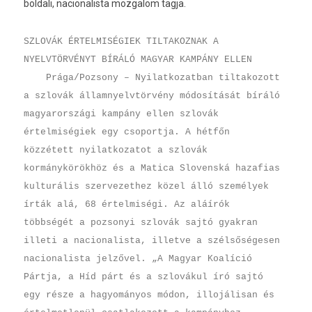
boldali, nacionalis­ta moz­galom tagja.
SZLOVÁK ÉRTELMISÉGIEK TILTAKOZNAK A
NYELVTÖRVÉNYT BÍRÁLÓ MAGYAR KAMPÁNY ELLEN
Prága/Pozsony – Nyilatkozatban tiltakozott
a szlovák államnyelvtörvény módosítását bíráló
magyarországi kampány ellen szlovák
értelmiségiek egy csoportja. A hétfőn
közzétett nyilatkozatot a szlovák
kormánykörökhöz és a Matica Slovenská hazafias
kulturális szervezethez közel álló személyek
írták alá, 68 értelmiségi. Az aláírók
többségét a pozsonyi szlovák sajtó gyakran
illeti a nacionalista, illetve a szélsőségesen
nacionalista jelzővel. „A Magyar Koalíció
Pártja, a Híd párt és a szlovákul író sajtó
egy része a hagyományos módon, illojálisan és