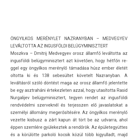
ÖNGYIL­KOS MERÉNYLET NAZ­RANYBAN – MED­VEGYEV
LEVÁL­TOTTA AZ IN­GUS­FÖLDI BE­LÜGYMINISZTERT
Moszkva – Dmit­rij Med­vegyev orosz államfő levál­totta az
in­gus­földi be­lügyminisztert azt követően, hogy hétfőn re­
ggel egy öngyil­kos merénylő támadása húsz ember életét
ol­totta ki és 138 sebesültet követelt Naz­ranyban. A
leváltásról szóló döntést maga az orosz államfő jelen­tette
be egy as­ztraháni értekez­let­en azzal, hogy utasította Rasid
Nur­galijev be­lügyminisztert, tegy­en re­ndet az in­gus­földi
rendvédelmi szer­veknél és ter­jessz­en elő javas­latokat a
személyi állomány megerősítésére. Az öngyil­kos merénylő
vezet­te kis­busz a zárt kapun át tört be az ud­varra, ahol
éppen szemlére gyülekez­tek a rendőrök. Az épületegyüt­tes
és a körülötte par­koló koc­sik közül több kigyul­ladt, majd