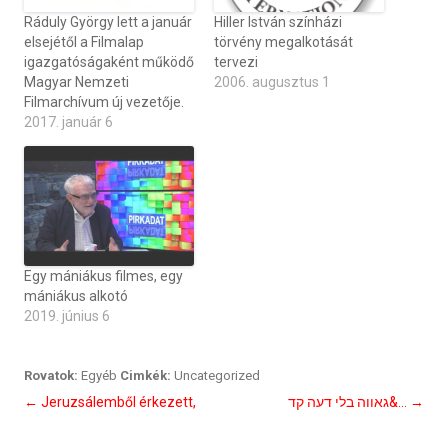
Ráduly György lett a január
Hiller István színházi
elsejétől a Filmalap
törvény megalkotását
igazgatóságaként működő
tervezi
Magyar Nemzeti
2006. augusztus 1
Filmarchívum új vezetője.
2017. január 6
Egy mániákus filmes, egy
mániákus alkotó
2019. június 6
Rovatok:
Egyéb
Cimkék:
Uncategorized
Bejegyzés
←
Jeruzsálemből érkezett,
גאווה בלי דעה קד&…
→
navigáció