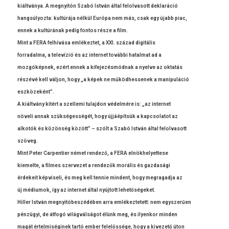
kiáltványa. A meg­nyitón Szabó István által felol­vasott de­klaráció
han­gsúlyoz­ta: kultúrája nélkül Európa nem más, csak egy újabb piac,
ennek a kultúrának pedig fon­tos része a film.
Mint a FERA felhívása em­lékez­tet, a XXI. század digitális
for­radal­ma, a televízió és az in­ter­net további hatal­mat ad a
mozgóképnek, ezért ennek a kifejezés­módnak a nyel­ve az oktatás
részévé kell váljon, hogy „a képek ne működ­hessenek a man­ipuláció
eszközeként”.
A kiáltvány kitért a szel­lemi tulaj­don védelmére is: „az in­ter­net
növeli annak szükségességét, hogy újjáépítsük a kapcsolatot az
alkotók és közönség között” – szólt a Szabó István által felol­vasott
szöveg.
Mint Peter Car­penti­er német re­ndező, a FERA el­nökhelyet­tese
kiemel­te, a fil­mes szer­vezet a re­ndezők morális és gaz­dasági
érdekeit kép­viseli, és meg kell ten­nie min­dent, hogy meg­ragad­ja az
új médiumok, így az in­ter­net által nyújtott lehetőségeket.
Hill­er István meg­nyitóbes­zédéb­en arra em­lékez­tetett: nem egys­zerű­en
pénzügyi, de átfogó világválságot élünk meg, és il­yen­kor mind­en
magát értel­miséginek tartó ember felelőssége, hogy a kivezető úton