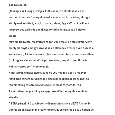
gon­dolkod­jon.
„Mondjuk ki: Európa jövője a kultúrában, az oktatásban és az
innovációban van” – fogal­mazott a miniszt­er, hozzátéve, ahogy a
közép­korban a föld, az újkor­ban a gyárak, úgy a XXI. század­ban a
megszer­zett tudás és annak gyakor­lati al­kal­mazása a hatalom
al­ap­ja.
Mint meg­jegyez­te, Magyarországon 2004 óta él az első filmtörvény,
amely bi­zonyít­ja, hogy Európában az állam­nak szerepe van és lesz a
kultúrában. „A kérdés csak az, felismeri-e modern szerepét az állam:
(…) hogy keretet és lehetőséget teremts­en, hogy kooperál­jon és
kofinanszíroz­zon” – vélekedett.
Hill­er István em­lékez­tetett: 2003 és 2007 vége között a magyar
fil­mipar­ba történt beruházások értéke meg­kilencszereződött, és
remélhetőleg ez a trend a válság ellenére is folytatód­ni fog.
A csütörtöki meg­nyitót egy magyar rövidfilm-válogatás vetítése
követte.
A FERA pénteki közgyűlésén nyílt napot tar­tanak az ELTE Állam- és
Jog­tudományi Karának díszter­méb­en. Ezen szó lesz a szocializ­mus