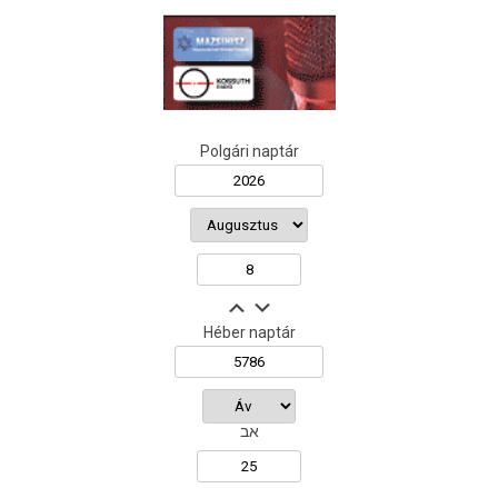
Polgári naptár
Héber naptár
אב