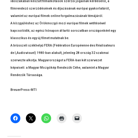
időszakában készült fil­malkotások szerzői jogainak kérdéséről, a
filmren­dező szerződésének és díjazásának európai gyakor­latáról,
valamint az európai fil­mek on­line for­galmazásának témájáról.
A közgyűléshez az Örökmozgó mozi európai fil­mek vetítésével
kapcsolódik; az egész hónapon át tartó sorozat­ban országonként egy
klasszikus és egy új fil­met mutat­nak be.
A brüsszeli székhelyű FERA (Fédéra­tion Européenne des Réalisateurs
de l,Audiovisuel) 1980-ban al­akult, jelen­leg 28 ország 32 szak­mai
szer­vezte al­kot­ja. Magyarországot a FERA-ban két szer­vezet
kép­viseli: a Magyar Mozgókép Re­ndezők Céhe, valamint a Magyar
Re­ndezők Társasága.
BreuerPress-MTI