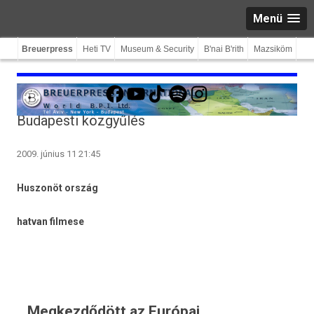
Menü
Breuerpress
Heti TV
Museum & Security
B'nai B'rith
Mazsiköm
Facebook
YouTube
TikTok
Spotify
Instagram
Budapesti közgyűlés
2009. június 11 21:45
Hus­zonöt ország
hat­van fil­mese
Megkezdődött az Európai