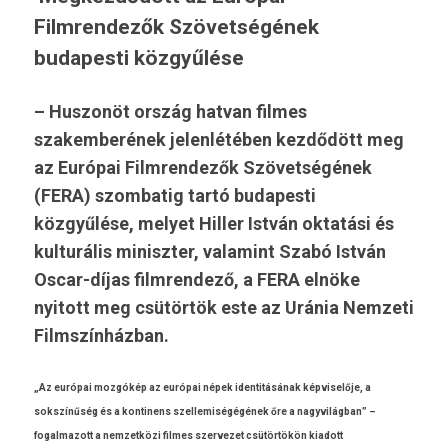
Filmrendezők Szövetségének
budapesti közgyűlése
– Huszonöt ország hatvan filmes
szakemberének jelenlétében kezdődött meg
az Európai Filmrendezők Szövetségének
(FERA) szombatig tartó budapesti
közgyűlése, melyet Hiller István oktatási és
kulturális miniszter, valamint Szabó István
Oscar-díjas filmrendező, a FERA elnöke
nyitott meg csütörtök este az Uránia Nemzeti
Filmszínházban.
„Az európai mozgókép az európai népek iden­titásának kép­viselője, a
sokszínűség és a kon­tinens szel­lemiségégének őre a nagyvilág­ban” –
fogal­mazott a nem­zetközi fil­mes szer­vezet csütörtökön kiadott