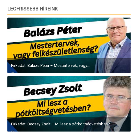
LEGFRISSEBB HÍREINK
Pirkadat: Balázs Péter – Mestertervek, vagy...
Pirkadat: Becsey Zsolt – Mi lesz a pótköltségvetésben?