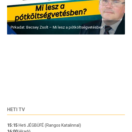
Pirkadat: Becsey Zsolt – Mi lesz a pótköltségvetésben?
HETI TV