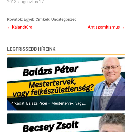
2013. augusztus 17
Rovatok:
Egyéb
Cimkék:
Uncategorized
Bejegyzés
←
Kalandtúra
Antiszemitizmus
→
navigáció
LEGFRISSEBB HÍREINK
Pirkadat: Balázs Péter – Mestertervek, vagy...