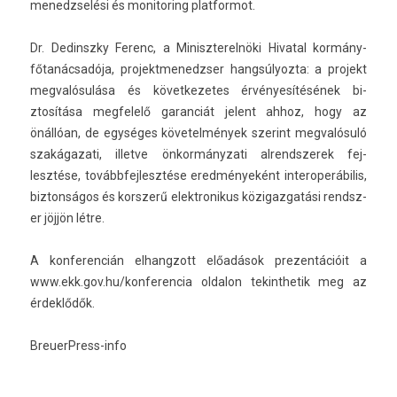
menedzselési és monitor­ing plat­formot.
Dr. De­dinszky Ferenc, a Miniszterel­nöki Hivat­al kormány-
főtanácsadója, pro­jektmenedzs­er han­gsúlyoz­ta: a pro­jekt
meg­valósulása és követ­kezetes érvényesítésének bi­
ztosítása meg­felelő garan­ciát jelent ahhoz, hogy az
önállóan, de egységes követel­mények szerint meg­valósuló
szakágazati, il­let­ve önkor­mányzati al­rendszerek fej­
lesztése, továbbfej­lesztése eredményeként in­teroperábilis,
bi­zton­ságos és korsz­erű elektronikus közigaz­gatási re­ndsz­
er jöjjön létre.
A kon­feren­cián el­hangzott előadások pre­zen­tációit a
www.ekk.gov.hu/­konferen­cia
ol­dalon tekinthetik meg az
érdeklődők.
BreuerPress-info