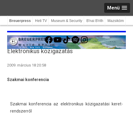
Menü
Breuerpress
Heti TV
Museum & Security
B'nai B'rith
Mazsiköm
Facebook
YouTube
TikTok
Spotify
Instagram
Elektronikus közigazatás
2009. március 18 20:58
Szakmai konferencia
Szak­mai kon­feren­cia az elektronikus közigazatási keret­
rendszer­ről