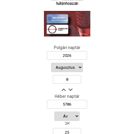
Polgári naptár
Héber naptár
אב