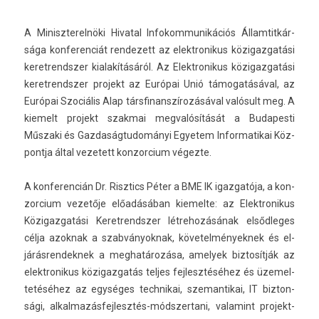
A Miniszterel­nöki Hivat­al In­fokom­munikációs Állam­titkár­
sága kon­feren­ciát re­ndezett az elektronikus közigaz­gatási
keret­rendsz­er kialakításáról. Az Elektronikus közigaz­gatási
keret­rendsz­er pro­jekt az Európai Unió támogatásával, az
Európai Szociális Alap társfinanszírozásáv­al valósult meg. A
kiemelt pro­jekt szak­mai meg­valósítását a Budapes­ti
Műszaki és Gaz­daság­tudományi Egyetem In­for­matikai Köz­
pontja által vezetett kon­zorcium végezte.
A kon­feren­cián Dr. Risztics Péter a BME IK igaz­gatója, a kon­
zorcium vezetője előadásában kiemel­te: az Elektronikus
Közigaz­gatási Keret­rendsz­er lét­rehozásának el­sődleges
célja azok­nak a szab­ványok­nak, követel­mények­nek és el­
járás­rendek­nek a meg­határozása, amelyek bi­ztosít­ják az
elektronikus közigaz­gatás tel­jes fej­lesztéséhez és üzemel­
tetéséhez az egységes tech­nikai, szeman­tikai, IT bi­zton­
sági, alkalmazásfejlesztés-módszertani, valamint projekt-