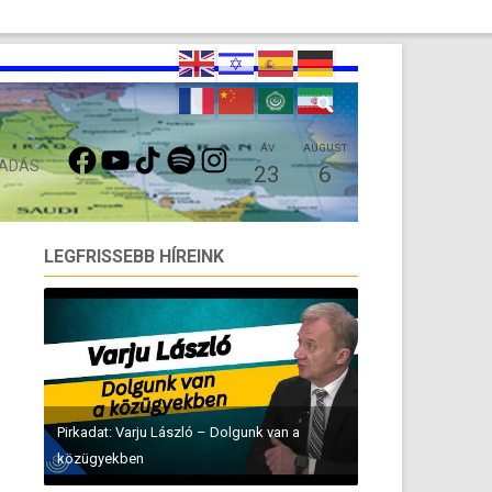
FACEBOOK
YOUTUBE
TIKTOK
SPOTIFY
INSTAGRAM
ÁV
AUGUST
 ADÁS
23
6
LEGFRISSEBB HÍREINK
Pirkadat: Varju László – Dolgunk van a
közügyekben