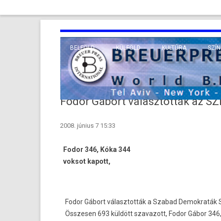
BELFÖLD
KÜLFÖLD
KULTÚRA
SZÍN
EURÓPA
TUDO
VALLÁS
KÖZEL-KELET
Fodor Gábort választották az S
TÁVOL-KELET
2008. június 7 15:33
TENGERENTÚL
Fodor 346, Kóka 344
voksot kapott,
Fodor Gábort választották a Szabad Demokraták Szö
Összesen 693 küldött szavazott, Fodor Gábor 346,