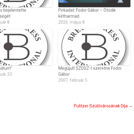
s bejelentette
Pirkadat: Fodor Gábor – Ötödik
tségét
kétharmad
uár 8
2026. május 8
imátum”
Megújult SZDSZ-t szeretne Fodor
ruár 23
Gábor
2007. február 5
Pulitzer Szülővárosának Díja
→