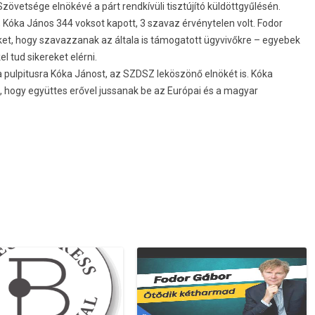
vetsége elnökévé a párt rendkívüli tisztújító küldöttgyűlésén.
 Kóka János 344 voksot kapott, 3 szavaz érvénytelen volt. Fodor
et, hogy szavazzanak az általa is támogatott ügyvivőkre – egyebek
 tud sikereket elérni.
 pulpitusra Kóka Jánost, az SZDSZ leköszönő elnökét is. Kóka
et, hogy együttes erővel jussanak be az Európai és a magyar