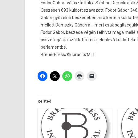
Fodor Gábort választották a Szabad Demokraták Szö
Összesen 693 küldött szavazott, Fodor Gábor 346,
Gábor győzelmi beszédében arra kérte a küldöttek
mellett Demszky Gáborra -, mert csak segítségükkel
Fodor Gábor, beszéde végén felhívta maga mellé a
összefogásra szólította fel a jelenlévő küldöttek
parlamentbe.
BreuerPress/Klubrádió/MTI
Related