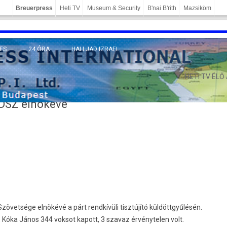
Breuerpress
Heti TV
Museum & Security
B'nai B'rith
Mazsiköm
ES
24 ÓRA
HALLJAD IZRAEL
MÁNY
HETI TV ÉLŐ
ZDSZ elnökévé
vetsége elnökévé a párt rendkívüli tisztújító küldöttgyűlésén.
 Kóka János 344 voksot kapott, 3 szavaz érvénytelen volt.