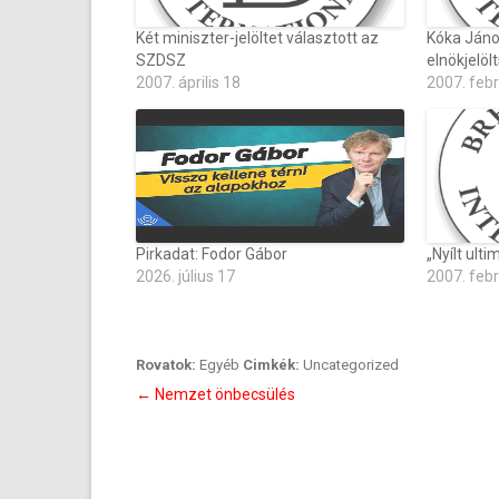
Két miniszter-jelöltet választott az
Kóka Jáno
SZDSZ
elnökjelöl
2007. április 18
2007. febr
Pirkadat: Fodor Gábor
„Nyílt ult
2026. július 17
2007. feb
Rovatok:
Egyéb
Cimkék:
Uncategorized
Bejegyzés
←
Nemzet önbecsülés
navigáció