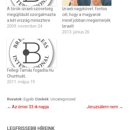
A török-izraeli szövetség
Izraeli nagykövet: fontos
megújítását szorgalmazta
cél, hogy a magyarok
a két ország minisztere
minél jobban megismerjék
2009. november 24
Izraelt
2013. június 26
Fellegi Tamás fogadta Hu
Chunhuát,
2011. május 19
Rovatok:
Egyéb
Cimkék:
Uncategorized
Bejegyzés
←
Az ómer 33-ik napja
Jeruzsálem nem
→
navigáció
LEGFRISSEBB HÍREINK