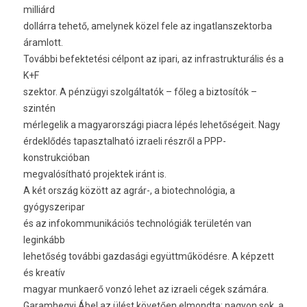
milliárd
dollárra tehető, amelynek közel fele az ingatlanszektorba
áramlott.
További befektetési célpont az ipari, az infrastrukturális és a
K+F
szektor. A pénzügyi szolgáltatók – főleg a biztosítók –
szintén
mérlegelik a magyarországi piacra lépés lehetőségeit. Nagy
érdeklődés tapasztalható izraeli részről a PPP-
konstrukcióban
megvalósítható projektek iránt is.
A két ország között az agrár-, a biotechnológia, a
gyógyszeripar
és az infokommunikációs technológiák területén van
leginkább
lehetőség további gazdasági együttműködésre. A képzett
és kreatív
magyar munkaerő vonzó lehet az izraeli cégek számára.
Garamhegyi Ábel az ülést követően elmondta: nagyon sok, a