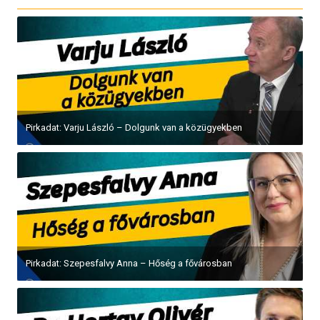
Pirkadat: Varju László – Dolgunk van a közügyekben
Pirkadat: Szepesfalvy Anna – Hőség a fővárosban