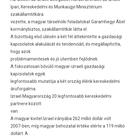
Ipari, Kereskedelmi és Munkaügyi Minisztérium
szakállamtitkára
vezette, a magyar társelnöki feladatokat Garamhegyi Ábel
kormánybiztos, szakállamtitkár látta el.
A bizottság első ülésén a két fél áttekintette a gazdasági
kapcsolatok alakulását és tendenciáit, és megállapította,
hogy azok
problémamentesek és jó ütemben fejlődnek.
A fokozatosan bővülő magyar-izraeli gazdasági
kapcsolatok egyik
legfontosabb mutatója a két ország élénk kereskedelmi
áruforgalma.
Izrael Magyarország 20 legfontosabb kereskedelmi
partnere között
van.
A magyar kivitel Izrael irányába 262 millió dollár volt
2007-ben, míg magyar behozatal értéke elérte a 119 millió
dollárt. A