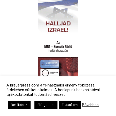
A breuerpress.com a felhasználói élmény fokozása
Polgári naptár
érdekében sütiket alkalmaz. A honlapunk használatával
tájékoztatónkat tudomásul veszed.
Bővebben
Beállítások
Elfogadom
Elutasítom