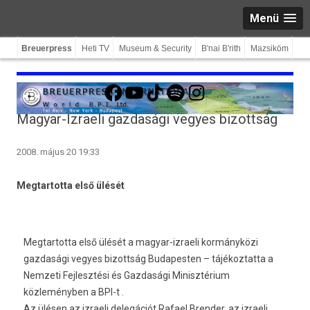
Menü
Breuerpress
Heti TV
Museum & Security
B'nai B'rith
Mazsiköm
Facebook
YouTube
TikTok
Spotify
Instagram
Magyar-Izraeli gazdasági vegyes bizottság
2008. május 20 19:33
Megtartotta első ülését
Megtartotta első ülését a magyar-izraeli kormányközi
gazdasági vegyes bizottság Budapesten – tájékoztatta a
Nemzeti Fejlesztési és Gazdasági Minisztérium
közleményben a BPI-t .
Az ülésen az izraeli delegációt Rafael Brender, az izraeli