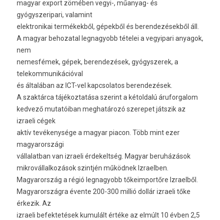
magyar export zömében vegyi-, műanyag- és
gyógyszeripari, valamint
elektronikai termékekből, gépekből és berendezésekből áll.
A magyar behozatal legnagyobb tételei a vegyipari anyagok,
nem
nemesfémek, gépek, berendezések, gyógyszerek, a
telekommunikációval
és általában az ICT-vel kapcsolatos berendezések.
A szaktárca tájékoztatása szerint a kétoldalú áruforgalom
kedvező mutatóiban meghatározó szerepet játszik az
izraeli cégek
aktív tevékenysége a magyar piacon. Több mint ezer
magyarországi
vállalatban van izraeli érdekeltség. Magyar beruházások
mikrovállalkozások szintjén működnek Izraelben.
Magyarország a régió legnagyobb tőkeimportőre Izraelből.
Magyarországra évente 200-300 millió dollár izraeli tőke
érkezik. Az
izraeli befektetések kumulált értéke az elmúlt 10 évben 2,5