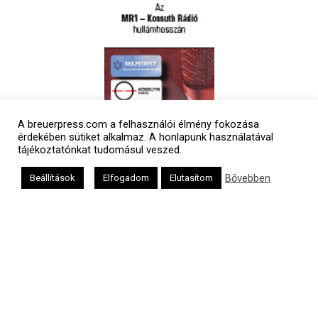
A breuerpress.com a felhasználói élmény fokozása
Polgári naptár
érdekében sütiket alkalmaz. A honlapunk használatával
tájékoztatónkat tudomásul veszed.
Bővebben
Beállítások
Elfogadom
Elutasítom
Héber naptár
אב