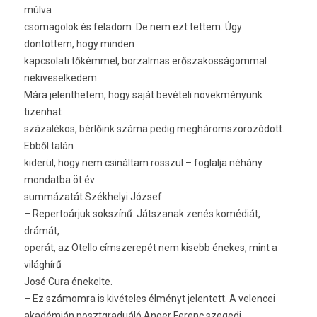
múlva
csomagolok és feladom. De nem ezt tettem. Úgy
döntöttem, hogy minden
kapcsolati tőkémmel, borzalmas erőszakosságommal
nekiveselkedem.
Mára jelenthetem, hogy saját bevételi növekményünk
tizenhat
százalékos, bérlőink száma pedig megháromszorozódott.
Ebből talán
kiderül, hogy nem csináltam rosszul – foglalja néhány
mondatba öt év
summázatát Székhelyi József.
– Repertoárjuk sokszínű. Játszanak zenés komédiát,
drámát,
operát, az Otello címszerepét nem kisebb énekes, mint a
világhírű
José Cura énekelte.
– Ez számomra is kivételes élményt jelentett. A velencei
akadémián posztgraduáló Anger Ferenc szegedi