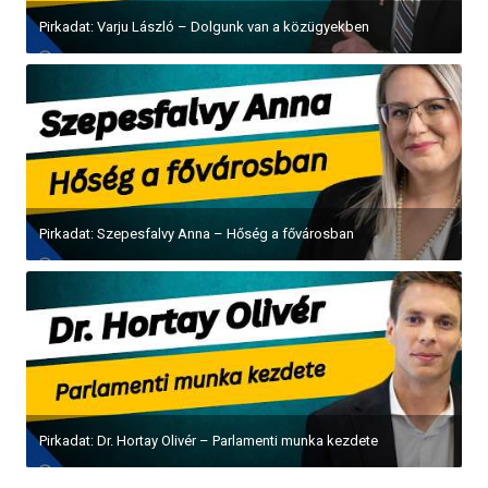
Pirkadat: Varju László – Dolgunk van a közügyekben
Pirkadat: Szepesfalvy Anna – Hőség a fővárosban
Pirkadat: Dr. Hortay Olivér – Parlamenti munka kezdete