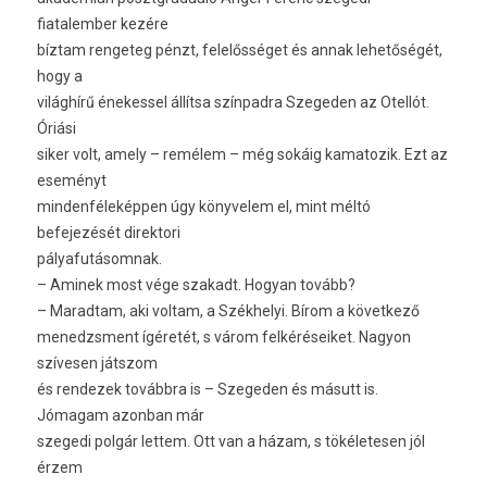
fiatalember kezére
bíztam rengeteg pénzt, felelősséget és annak lehetőségét,
hogy a
világhírű énekessel állítsa színpadra Szegeden az Otellót.
Óriási
siker volt, amely – remélem – még sokáig kamatozik. Ezt az
eseményt
mindenféleképpen úgy könyvelem el, mint méltó
befejezését direktori
pályafutásomnak.
– Aminek most vége szakadt. Hogyan tovább?
– Maradtam, aki voltam, a Székhelyi. Bírom a következő
menedzsment ígéretét, s várom felkéréseiket. Nagyon
szívesen játszom
és rendezek továbbra is – Szegeden és másutt is.
Jómagam azonban már
szegedi polgár lettem. Ott van a házam, s tökéletesen jól
érzem