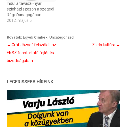
Indul a tavaszi-nyári
színházi szezon a szegedi
Régi Zsinagógában
2012. május 5
Rovatok:
Egyéb
Cimkék:
Uncategorized
Bejegyzés
←
Gráf József felszólalt az
Zsidó kultúra
→
navigáció
ENSZ fenntartató fejlődés
bizottságában
LEGFRISSEBB HÍREINK