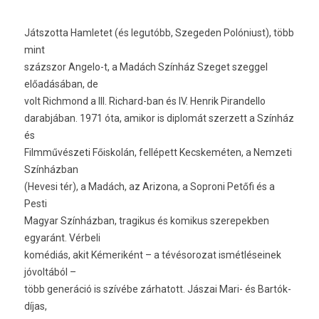
Játszotta Hamletet (és legutóbb, Szegeden Polóniust), több
mint
százszor Angelo-t, a Madách Színház Szeget szeggel
előadásában, de
volt Richmond a III. Richard-ban és IV. Henrik Pirandello
darabjában. 1971 óta, amikor is diplomát szerzett a Színház
és
Filmművészeti Főiskolán, fellépett Kecskeméten, a Nemzeti
Színházban
(Hevesi tér), a Madách, az Arizona, a Soproni Petőfi és a
Pesti
Magyar Színházban, tragikus és komikus szerepekben
egyaránt. Vérbeli
komédiás, akit Kémeriként – a tévésorozat ismétléseinek
jóvoltából –
több generáció is szívébe zárhatott. Jászai Mari- és Bartók-
díjas,