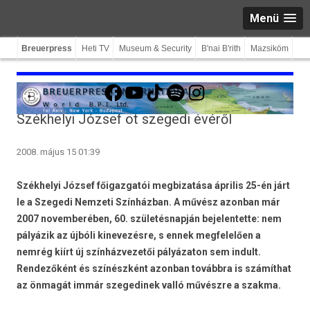
Menü
Breuerpress
Heti TV
Museum & Security
B'nai B'rith
Mazsiköm
Facebook
YouTube
TikTok
Spotify
Instagram
Székhelyi József öt szegedi évéről
2008. május 15 01:39
Székhelyi József főigazgatói megbizatása április 25-én járt
le a Szegedi Nemzeti Színházban. A művész azonban már
2007 novemberében, 60. születésnapján bejelentette: nem
pályázik az újbóli kinevezésre, s ennek megfelelően a
nemrég kiírt új színházvezetői pályázaton sem indult.
Rendezőként és színészként azonban továbbra is számíthat
az önmagát immár szegedinek valló művészre a szakma.