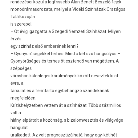
rendezései közül a legfrissebb Alan Benett Beszélő fejek
monodrámasorozata, mellyel a Vidéki Színházak Országos
Találkozóján
is szerepel.
– Öt évig igazgatta a Szegedi Nemzeti Színházat. Milyen
érzés
egy színház első emberének lenni?
– Gyönyörűségekkel terhes. Mind a két szó hangsúlyos –
Gyönyörűséges és terhes öt esztendő van mögöttem. A
szépséges
városban különleges körülmények között neveztek ki öt
évre, a
társulat és a fenntartó egybehangzó szándékának
megfelelően.
Krízishelyzetben vettem át a színházat. Több százmilliós
volt a
hiány, elpártolt a közönség, s bizalomvesztés és világvége
hangulat
uralkodott. Az volt prognosztizálható, hogy egy-két hét