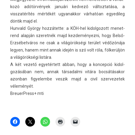
kozó adótörvények januári ked­vező vál­toztatása, a
visszatérítés mértékét ugyanak­kor várhatóan egyedileg
döntik majd el.
Hun­vald György hozzátette: a KÖH-hel kidol­gozott menet­
rend alapján szeret­nék majd kez­deményez­ni, hogy Belső-
Erzsébetváros ne csak a világörökségi terület védőzónája
legy­en, hanem mint annak idején is szó volt róla, fölkerüljön
a világörökségi listára.
A két vezető egyetértett abban, hogy a kon­cepció kidol­
gozásában nem, annak tár­sadal­mi vitára bocsátásakor
azon­ban figyelem­be ves­zik majd a civil szer­vezetek
véleményét.
BreuerPress+ mti