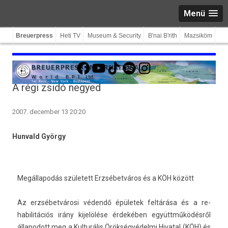
Menü
Breuerpress
Heti TV
Museum & Security
B'nai B'rith
Mazsiköm
Facebook
YouTube
TikTok
Spotify
Instagram
A régi zsidó negyed
2007. december 13 20:20
Hunvald György
Megállapodás született Erzsébetváros és a KÖH között
Az erzsébetvárosi védendő épületek feltárása és a re­
habilitációs irány kijelölése érdekében együttműködésről
állapodott meg a Kul­turális Örökségvédelmi Hivat­al (KÖH) és