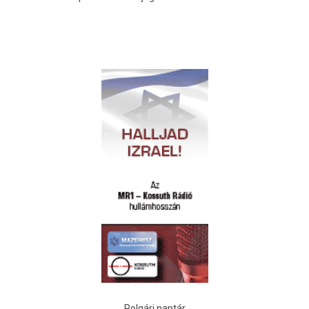
Polgári naptár