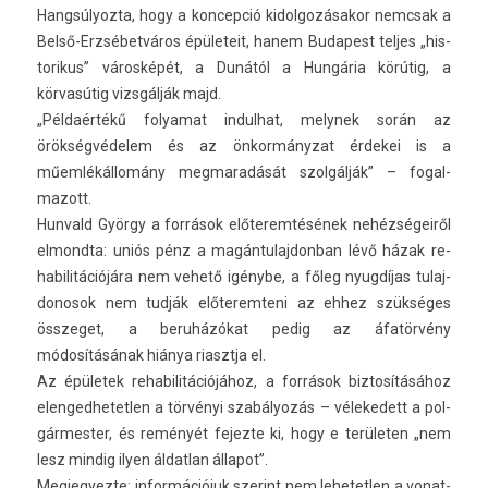
Han­gsúlyoz­ta, hogy a kon­cepció kidol­gozásakor nemcsak a
Belső-Erzsébetváros épületeit, hanem Budapest tel­jes „his­
torikus” városképét, a Dunától a Hungária körútig, a
körvasútig vizsgálják majd.
„Példaértékű folyamat in­dul­hat, melynek során az
örökségvédelem és az önkormányzat érdekei is a
műemlékállomány meg­maradását szolgálják” – fogal­
mazott.
Hun­vald György a források előterem­tésének nehézségeiről
el­mondta: uniós pénz a magán­tulaj­donban lévő házak re­
habilitációjára nem vehető igénybe, a főleg nyugdíjas tulaj­
donosok nem tudják előterem­teni az ehhez szükséges
összeget, a beruházókat pedig az áfatörvény
módosításának hiánya riasztja el.
Az épületek re­habilitációjához, a források bi­ztosításához
elen­gedhetetl­en a törvényi szabályozás – vélekedett a pol­
gármest­er, és reményét fejez­te ki, hogy e területen „nem
lesz min­dig ilyen áldat­lan állapot”.
Meg­jegyez­te: in­for­mációjuk szerint nem lehetetl­en a vonat­