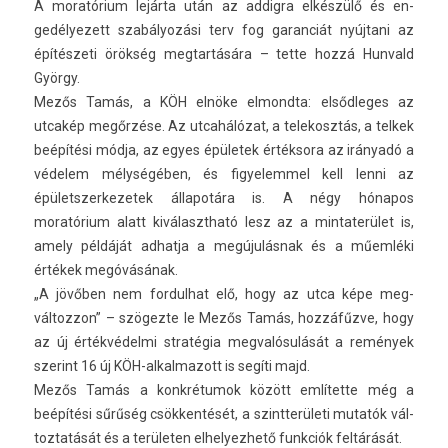
A moratórium lejárta után az ad­digra elkészülő és en­
gedélyezett szabályozási terv fog garan­ciát nyújtani az
építészeti örökség meg­tartására – tette hozzá Hun­vald
György.
Mezős Tamás, a KÖH elnöke el­mondta: el­sődleges az
utcakép megőrzése. Az utcahálózat, a telekosztás, a tel­kek
beépítési módja, az egyes épületek értéksora az irányadó a
védelem mélységében, és figyelem­mel kell lenni az
épületszer­kezetek állapotára is. A négy hónapos
moratórium alatt kiválasztható lesz az a min­taterület is,
amely példáját ad­hatja a megújulásnak és a műemléki
értékek megóvásának.
„A jövőben nem for­dulhat elő, hogy az utca képe meg­
változ­zon” – szögezte le Mezős Tamás, hozzáfűzve, hogy
az új értékvédelmi stratégia meg­valósulását a remények
szerint 16 új KÖH-alkalmazott is segíti majd.
Mezős Tamás a konkrétumok között említette még a
beépítési sűrűség csökkentését, a szintterületi mutatók vál­
toztatását és a területen el­helyez­hető funkciók feltárását.