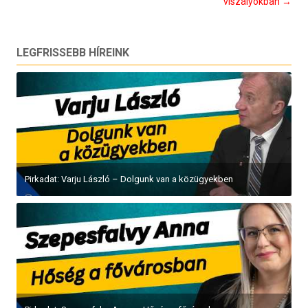
navigáció
viszályokban
→
LEGFRISSEBB HÍREINK
Pirkadat: Varju László – Dolgunk van a közügyekben