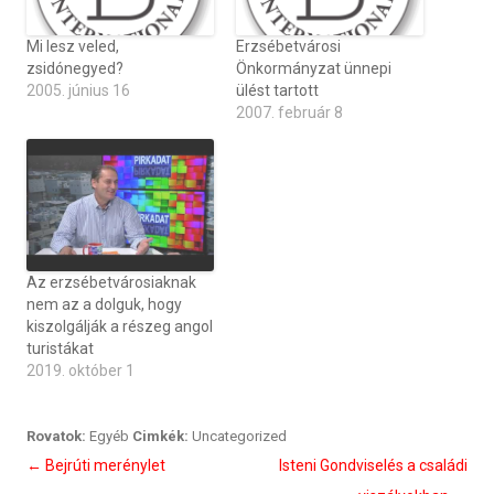
Mi lesz veled,
Erzsébetvárosi
zsidónegyed?
Önkormányzat ünnepi
2005. június 16
ülést tartott
2007. február 8
Az erzsébetvárosiaknak
nem az a dolguk, hogy
kiszolgálják a részeg angol
turistákat
2019. október 1
Rovatok:
Egyéb
Cimkék:
Uncategorized
Bejegyzés
←
Bejrúti merénylet
Isteni Gondviselés a családi