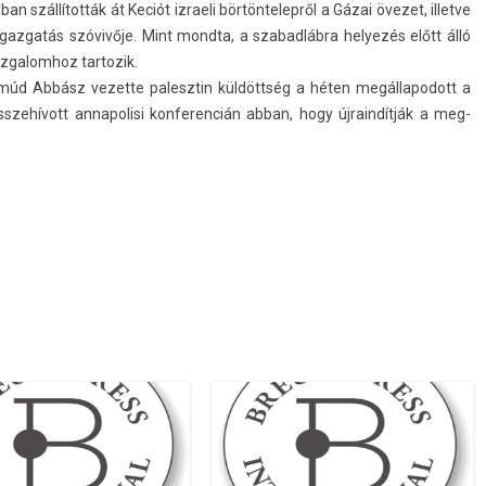
 szállították át Keciót iz­raeli bör­töntelep­ről a Gázai övezet, il­let­ve
önigaz­gatás szóvivője. Mint mondta, a szabad­lábra helyezés előtt álló
­galom­hoz tar­tozik.
hmúd Abbász vezet­te palesztin küldöttség a héten megál­lapodott a
zehívott an­napolisi kon­feren­cián abban, hogy újrain­dítják a meg­