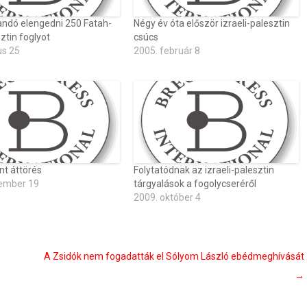
landó elengedni 250 Fatah-
Négy év óta először izraeli-palesztin
sztin foglyot
csúcs
us 25
2005. február 8
nt áttörés
Folytatódnak az izraeli-palesztin
ember 19
tárgyalások a fogolycseréről
2009. október 4
A Zsidók nem fogadatták el Sólyom László ebédmeghívását
→