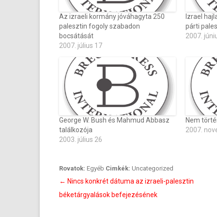
Az izraeli kormány jóváhagyta 250
Izrael haj
palesztin fogoly szabadon
párti pale
bocsátását
2007. júni
2007. július 17
George W. Bush és Mahmud Abbasz
Nem törté
találkozója
2007. nov
2003. július 26
Rovatok:
Egyéb
Cimkék:
Uncategorized
Bejegyzés
←
Nincs konkrét dátuma az izraeli-palesztin
navigáció
béketárgyalások befejezésének