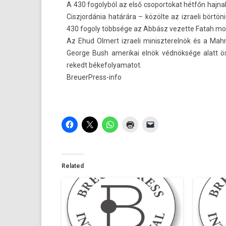
A 430 fogolyból az első csopor­tokat hétfőn haj­nalban
Ciszjor­dánia határára – közölte az iz­raeli bör­t
430 fogo­ly többsége az Abbász vezet­te Fatah moz
Az Ehud Ol­mert iz­raeli miniszterel­nök és a Ma
Geor­ge Bush amerikai elnök védnöksége alatt öss
rekedt békefolyamatot.
BreuerPress-info
Related