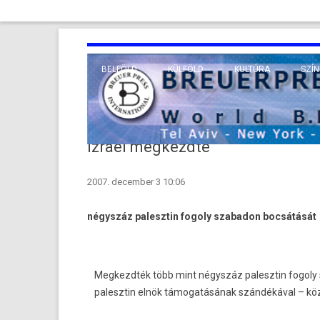
BELFÖLD
KÜLFÖLD
KULTÚRA
SZÍN
EURÓPA
TUDO
VALLÁS
KÖZEL-KELET
Izrael megkezdte
TÁVOL-KELET
2007. december 3 10:06
TENGERENTÚL
négyszáz palesztin fogoly szabadon bocsátását
Megkezdték több mint négyszáz palesztin fogoly
palesztin elnök támogatásának szándékával – közöl