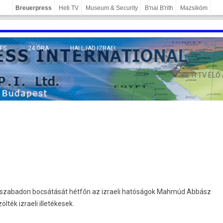
Breuerpress
Heti TV
Museum & Security
B'nai B'rith
Mazsiköm
ES
24 ÓRA
HALLJAD IZRAEL
MÁNY
HETI TV ÉLŐ
 szabadon bocsátását hétfőn az izraeli hatóságok Mahmúd Abbász
ték izraeli illetékesek.