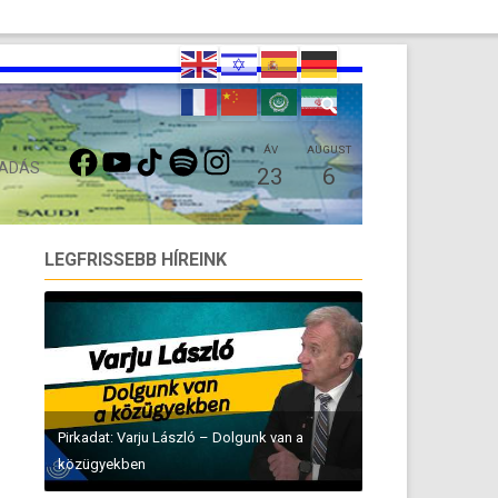
FACEBOOK
YOUTUBE
TIKTOK
SPOTIFY
INSTAGRAM
ÁV
AUGUST
 ADÁS
23
6
LEGFRISSEBB HÍREINK
Pirkadat: Varju László – Dolgunk van a
közügyekben