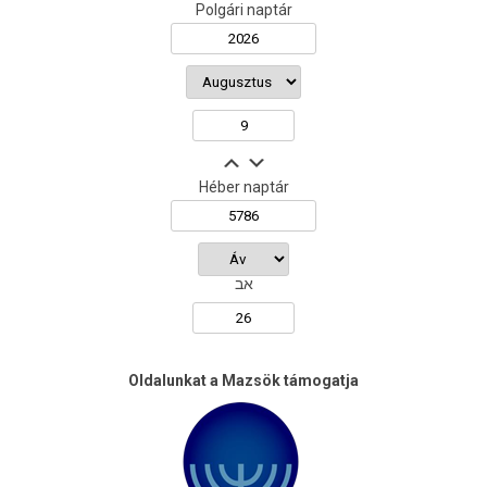
Polgári naptár
Héber naptár
אב
Oldalunkat a Mazsök támogatja