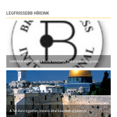
LEGFRISSEBB HÍREINK
Centikkel emelkedik a Duna vízszintje, Paks biztonságosan...
A Tel-Avivi Egyetem kutatói által készített új jelentés...