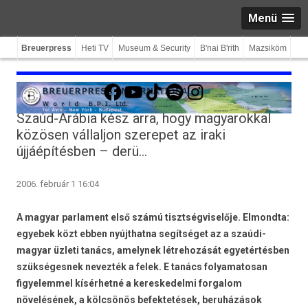
Menü
Breuerpress
Heti TV
Museum & Security
B'nai B'rith
Mazsiköm
Facebook
YouTube
TikTok
Spotify
Instagram
Szaúd-Arábia kész arra, hogy magyarokkal
közösen vállaljon szerepet az iraki
újjáépítésben – derü…
2006. február 1 16:04
A magyar parlament első számú tisztségviselője. Elmondta:
egyebek közt ebben nyújthatna segítséget az a szaúdi-
magyar üzleti tanács, amelynek létrehozását egyetértésben
szükségesnek nevezték a felek. E tanács folyamatosan
figyelemmel kísérhetné a kereskedelmi forgalom
növelésének, a kölcsönös befektetések, beruházások