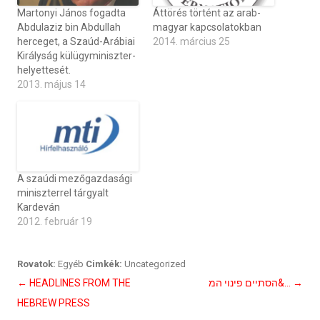
Martonyi János fogadta
Áttörés történt az arab-
Abdulaziz bin Abdullah
magyar kapcsolatokban
herceget, a Szaúd-Arábiai
2014. március 25
Királyság külügyminiszter-
helyettesét.
2013. május 14
A szaúdi mezőgazdasági
miniszterrel tárgyalt
Kardeván
2012. február 19
Rovatok:
Egyéb
Cimkék:
Uncategorized
Bejegyzés
←
HEADLINES FROM THE
הסתיים פינוי המ&…
→
navigáció
HEBREW PRESS