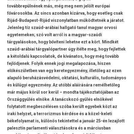
továbbrepülnének más, még meg nem jelölt európai
fővárosokba. Az sincs azonban kizárva, hogy esetleg csak
Rijád-Budapest-Rijád viszonylatban működtetnék a járatot.
Jelenleg tíz szaúd-arábiai hallgató tanul magyar orvosi
egyetemeken; szó volt arról is a magyar-szaúdi
tárgyalásokon, hogy bővíteni lehetne ezt a kört. Mindkét
szaúd-arábiai tárgyalópartner úgy ítélte meg, hogy fejlettek
a kétoldalú kapcsolatok, de kívánatos, hogy még tovább
fejlődjenek. Folyik ennek jogi megalapozása, hiszen
előkészületben van egy keretegyezmény, illetőleg az ezen
alapuló beruházásvédelmi, oktatási, kulturális, tudományos
és külügyi egyezmény. Az utóbbi aláírására remélhetőleg
már május körül sor kerül – mondta tájékoztatójában az
Országgyűlés elnöke. A tanácskozó gyűlés elnökével
folytatott megbeszélésen szóba került egyebek közt az
iraki helyzet, a terrorizmus kérdése és a közel-keleti
békefolyamat is, különös tekintettel a január 25-én lezajlott
palesztin parlamenti választásokra és a márciusban