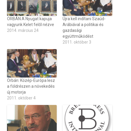
ORBÁN:A Nyugat kapuja
Újra kell indítani Szaúd-
vagyunk Kelet felől nézve
Arábiával a politikai és
2014. március 24
gazdasági
együttműködést
2011. október 3
Orbán: Közép-Európa lesz
a földrészen a növekedés
új motorja
2011. október 4