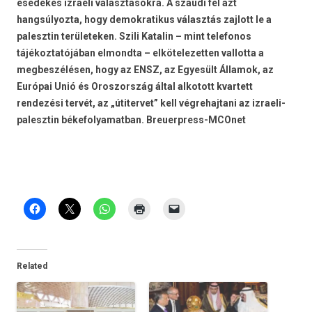
esedékes izraeli választásokra. A szaúdi fél azt
hangsúlyozta, hogy demokratikus választás zajlott le a
palesztin területeken. Szili Katalin – mint telefonos
tájékoztatójában elmondta – elkötelezetten vallotta a
megbeszélésen, hogy az ENSZ, az Egyesült Államok, az
Európai Unió és Oroszország által alkotott kvartett
rendezési tervét, az „útitervet” kell végrehajtani az izraeli-
palesztin békefolyamatban. Breuerpress-MCOnet
Related