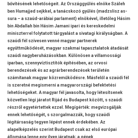
bővítésének lehetőségeit. Az Országgyűlés elnöke Száleh
ben Humajjed sejkkel, a tanácskozó gyűlés (madzslisz as-
sura – a szaúd-arábiai parlament) elnökével, illetőleg Hásim
bin Abdallah bin Hásim Jamani ipari és kereskedelmi
miniszterrel folytatott tárgyalást a sivatagi királyságban. A
szaúdi fél szívesen venné magyar partnerek
együttműködését, magyar szakmai tapasztalatok átadását
szaúdi nagyberuházásokban. Különösen a villamossági
iparban, szennyvíztisztítók építésében, az orvosi
berendezések és az agrárberendezések területén
számítanak magyar közreműködésre. Másfelől a szaúdi fél
is szeretné megismerni a magyarországi befektetési
lehetőségeket. A magyar fél javasolta, hogy létesítsenek
közvetlen légi járatot Rijád és Budapest között, s szaúdi
részről egyetértettek ezzel. Megígérték: megvizsgálják
ennek lehetőségét, s szorgalmazzák, hogy szaúdi
légitársaság tegyen lépést ennek érdekében. Az
alapelképzelés szerint Budapest csak az első európai
állomása lenne egy ilyen járatnak; a gépek